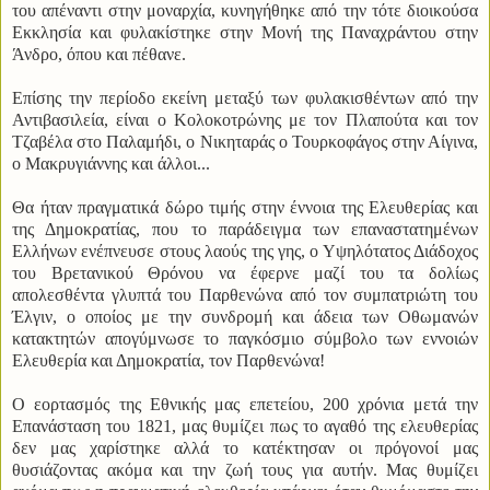
του απέναντι στην μοναρχία, κυνηγήθηκε από την τότε διοικούσα
Εκκλησία και φυλακίστηκε στην Μονή της Παναχράντου στην
Άνδρο, όπου και πέθανε.
Επίσης την περίοδο εκείνη μεταξύ των φυλακισθέντων από την
Αντιβασιλεία, είναι ο Κολοκοτρώνης με τον Πλαπούτα και τον
Τζαβέλα στο Παλαμήδι, ο Νικηταράς ο Τουρκοφάγος στην Αίγινα,
ο Μακρυγιάννης και άλλοι...
Θα ήταν πραγματικά δώρο τιμής στην έννοια της Ελευθερίας και
της Δημοκρατίας, που το παράδειγμα των επαναστατημένων
Ελλήνων ενέπνευσε στους λαούς της γης, ο Υψηλότατος Διάδοχος
του Βρετανικού Θρόνου να έφερνε μαζί του τα δολίως
απολεσθέντα γλυπτά του Παρθενώνα από τον συμπατριώτη του
Έλγιν, ο οποίος με την συνδρομή και άδεια των Οθωμανών
κατακτητών απογύμνωσε το παγκόσμιο σύμβολο των εννοιών
Ελευθερία και Δημοκρατία, τον Παρθενώνα!
Ο εορτασμός της Εθνικής μας επετείου, 200 χρόνια μετά την
Επανάσταση του 1821, μας θυμίζει πως το αγαθό της ελευθερίας
δεν μας χαρίστηκε αλλά το κατέκτησαν οι πρόγονοί μας
θυσιάζοντας ακόμα και την ζωή τους για αυτήν. Μας θυμίζει