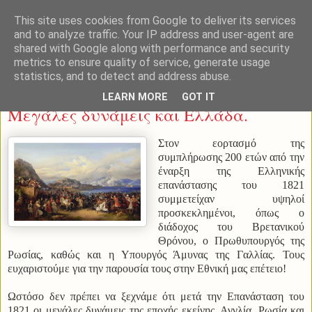
This site uses cookies from Google to deliver its services
and to analyze traffic. Your IP address and user-agent are
shared with Google along with performance and security
metrics to ensure quality of service, generate usage
statistics, and to detect and address abuse.
Παρασκευή 26 Μαρτίου 2021
LEARN MORE
GOT IT
Μεγάλες δυνάμεις και Ελλάδα.
Στον εορτασμό της
συμπλήρωσης 200 ετών από την
έναρξη της Ελληνικής
επανάστασης του 1821
συμμετείχαν υψηλοί
προσκεκλημένοι, όπως ο
διάδοχος του Βρετανικού
Θρόνου, ο Πρωθυπουργός της
Ρωσίας, καθώς και η Υπουργός Άμυνας της Γαλλίας. Τους
ευχαριστούμε για την παρουσία τους στην Εθνική μας επέτειο!
Ωστόσο δεν πρέπει να ξεχνάμε ότι μετά την Επανάσταση του
1821 οι μεγάλες δυνάμεις της εποχής εκείνης, Αγγλία, Ρωσία και