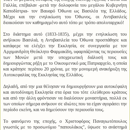
Γαλλία, επέβαλαν -μετά την δολοφονία του μεγάλου Κυβερνήτη
Καποδίστρια- τον Βαυαρό Όθωνα ως Βασιλέα της Ελλάδος.
Μέχρι και την ενηλικίωση του Όθωνος, οι Αντιβασιλείς
διοικούσαν τον καθημαγμένο αυτό τόπο με τρόπο απολυταρχικό!
Στο διάστημα αυτό (1833-1835), μέχρι την ενηλικίωση του
ανήλικου Βασιλιά, η Αντιβασιλεία του Όθωνα προσπάθησε και
κατάφερε να ελέγξει την Εκκλησία, σε συνεργασία με τον
Αρχιμανδρίτη Θεόκλητο Φαρμακίδη, υφαρπάζοντας τις περιουσίες
των Μονών μετά την υποχρεωτική διάλυσή τους και
δημιουργώντας ρήξη με το Οικουμενικό μας Πατριαρχείο, η οποία
και κράτησε περίπου 20 χρόνια, με την μονομερή ανακήρυξη της
Αυτοκεφαλίας της Εκκλησίας της Ελλάδος.
Δηλαδή, από την μια θέλησαν να δημιουργήσουν μια αυτοκέφαλη
και αυτοδύναμη Εκκλησία στα όρια του τότε ελεύθερου κράτους
και από την άλλη φρόντισαν να διαλύσουν μοναστήρια, πολλά εκ
των οποίων σήμερα ανήκουν σε ιδιώτες που τα είχαν αγοράσει την
περίοδο εκείνη, και να δημεύσουν την περιουσία τους.
Το φαινόμενο της εποχής, ο Χριστοφόρος Παναγιωτόπουλος
γνωστός με το προσωνύμιο "παπουλάκος", ύψωσε το ανάστημά