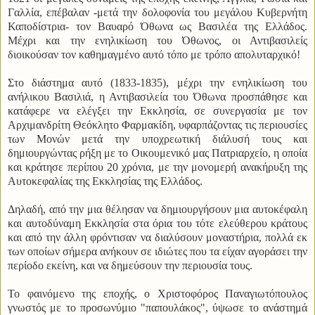
Γαλλία, επέβαλαν -μετά την δολοφονία του μεγάλου Κυβερνήτη
Καποδίστρια- τον Βαυαρό Όθωνα ως Βασιλέα της Ελλάδος.
Μέχρι και την ενηλικίωση του Όθωνος, οι Αντιβασιλείς
διοικούσαν τον καθημαγμένο αυτό τόπο με τρόπο απολυταρχικό!
Στο διάστημα αυτό (1833-1835), μέχρι την ενηλικίωση του
ανήλικου Βασιλιά, η Αντιβασιλεία του Όθωνα προσπάθησε και
κατάφερε να ελέγξει την Εκκλησία, σε συνεργασία με τον
Αρχιμανδρίτη Θεόκλητο Φαρμακίδη, υφαρπάζοντας τις περιουσίες
των Μονών μετά την υποχρεωτική διάλυσή τους και
δημιουργώντας ρήξη με το Οικουμενικό μας Πατριαρχείο, η οποία
και κράτησε περίπου 20 χρόνια, με την μονομερή ανακήρυξη της
Αυτοκεφαλίας της Εκκλησίας της Ελλάδος.
Δηλαδή, από την μια θέλησαν να δημιουργήσουν μια αυτοκέφαλη
και αυτοδύναμη Εκκλησία στα όρια του τότε ελεύθερου κράτους
και από την άλλη φρόντισαν να διαλύσουν μοναστήρια, πολλά εκ
των οποίων σήμερα ανήκουν σε ιδιώτες που τα είχαν αγοράσει την
περίοδο εκείνη, και να δημεύσουν την περιουσία τους.
Το φαινόμενο της εποχής, ο Χριστοφόρος Παναγιωτόπουλος
γνωστός με το προσωνύμιο "παπουλάκος", ύψωσε το ανάστημά