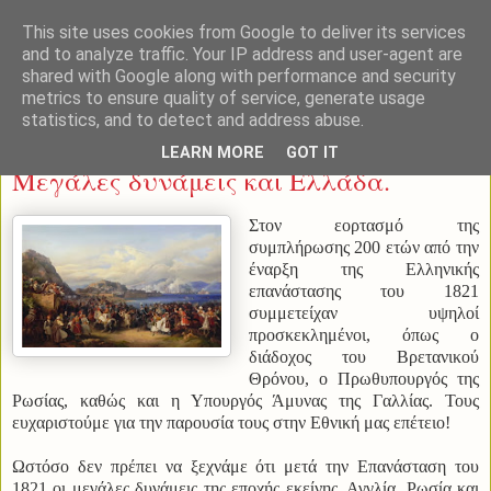
This site uses cookies from Google to deliver its services
and to analyze traffic. Your IP address and user-agent are
shared with Google along with performance and security
metrics to ensure quality of service, generate usage
statistics, and to detect and address abuse.
Παρασκευή 26 Μαρτίου 2021
LEARN MORE
GOT IT
Μεγάλες δυνάμεις και Ελλάδα.
Στον εορτασμό της
συμπλήρωσης 200 ετών από την
έναρξη της Ελληνικής
επανάστασης του 1821
συμμετείχαν υψηλοί
προσκεκλημένοι, όπως ο
διάδοχος του Βρετανικού
Θρόνου, ο Πρωθυπουργός της
Ρωσίας, καθώς και η Υπουργός Άμυνας της Γαλλίας. Τους
ευχαριστούμε για την παρουσία τους στην Εθνική μας επέτειο!
Ωστόσο δεν πρέπει να ξεχνάμε ότι μετά την Επανάσταση του
1821 οι μεγάλες δυνάμεις της εποχής εκείνης, Αγγλία, Ρωσία και