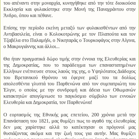
του απέναντι στην μοναρχία, κυνηγήθηκε από την τότε διοικούσα
Εκκλησία και φυλακίστηκε στην Μονή της Παναχράντου στην
Άνδρο, όπου και πέθανε.
Επίσης την περίοδο εκείνη μεταξύ των φυλακισθέντων από την
Αντιβασιλεία, είναι ο Κολοκοτρώνης με τον Πλαπούτα και τον
Τζαβέλα στο Παλαμήδι, ο Νικηταράς ο Τουρκοφάγος στην Αίγινα,
ο Μακρυγιάννης και άλλοι...
Θα ήταν πραγματικά δώρο τιμής στην έννοια της Ελευθερίας και
της Δημοκρατίας, που το παράδειγμα των επαναστατημένων
Ελλήνων ενέπνευσε στους λαούς της γης, ο Υψηλότατος Διάδοχος
του Βρετανικού Θρόνου να έφερνε μαζί του τα δολίως
απολεσθέντα γλυπτά του Παρθενώνα από τον συμπατριώτη του
Έλγιν, ο οποίος με την συνδρομή και άδεια των Οθωμανών
κατακτητών απογύμνωσε το παγκόσμιο σύμβολο των εννοιών
Ελευθερία και Δημοκρατία, τον Παρθενώνα!
Ο εορτασμός της Εθνικής μας επετείου, 200 χρόνια μετά την
Επανάσταση του 1821, μας θυμίζει πως το αγαθό της ελευθερίας
δεν μας χαρίστηκε αλλά το κατέκτησαν οι πρόγονοί μας
θυσιάζοντας ακόμα και την ζωή τους για αυτήν. Μας θυμίζει