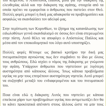
του κειμένου, ο Απόστολος Παύλος μιλά για την διάκριση της
ελευθερίας αλλά και την διάκριση της αγάπης, στοιχεία από τα
οποία πρέπει να εμφορείται ο άνθρωπος που πιστεύει στον Θεό.
Πολλές φορές μπορεί η δική μας αδιακρισία να προβληματίσει και
ασφαλώς να σκανδαλίσει τον αδελφό μας.
Στην περίπτωση των Κορινθίων, το ζήτημα της κατανάλωσης των
ειδωλοθύτων γεννά σκανδαλισμό σε όσους δεν είναι στερεωμένοι
στην πίστη. Αυτό θέλει να αποφύγει ο Απόστολος Παύλος και
μέσα από τον εποικοδομητικό του λόγο αυτό υποστηρίζει.
Πολλές φορές θέτουμε ως βασικό κριτήριο την δική μας
πνευματικότητα αγνοώντας πως δεν συμβαίνει το ίδιο με όλους
τους ανθρώπους. Εδώ ισχύει ο νόμος της διάκρισης με γνώμονα
την αγάπη. Υπάρχουν άνθρωποι που νηστεύουν με λιγότερη
αυστηρότητα από κάποιους άλλους. Ίσως κάποια προβλήματα
υγείας να μην τους επιτρέπουν αυστηρότερη νηστεία. Αυτό μπορεί
να συζητηθεί μεταξύ του ενδιαφερομένου και του πνευματικού
του.
Ποια είναι εδώ η διάκριση; Αυτός που νηστεύει με κάποια
επιείκεια χάριν των προβλημάτων υγείας που αντιμετωπίζει δεν θα
το κάνει προκλητικά απέναντι στους άλλους ώστε να μην τους