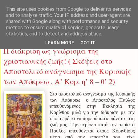
This site uses cookies from Google to deliver its services
and to analyze traffic. Your IP address and user-agent are
shared with Google along with performance and security
metrics to ensure quality of service, generate usage
statistics, and to detect and address abuse.
Πέμπτη 4 Μαρτίου 2021
LEARN MORE
GOT IT
Η διάκριση ως γνώρισμα της
χριστιανικής ζωής! ( Σκέψεις στο
Αποστολικό ανάγνωσμα της Κυριακής
των Απόκρεω , Α’ Κορ. η’ 8 – θ’ 2)
Στο αποστολικό ανάγνωσμα της Κυριακής
των Απόκρεω, ο Απόστολος Παύλος
απευθυνόμενος στην Εκκλησία της
Κορίνθου μιλά για την διάκριση με την
οποία πρέπει να πορευόμαστε πάντοτε στη
ζωή μας. Την περίοδο κατά την οποία ο
Παύλος απευθύνεται στους Κορινθίους
μέσα από την επιστολή του, είχε