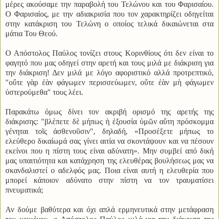
μέρες ακούσαμε την παραβολή του Τελώνου και του Φαρισαίου.
Ο Φαρισαίος, με την αδιακρισία που τον χαρακτηρίζει οδηγείται
στην κατάκριση του Τελώνη ο οποίος τελικά δικαιώνεται στα
μάτια Του Θεού.
Ο Απόστολος Παύλος τονίζει στους Κορινθίους ότι δεν είναι το
φαγητό που μας οδηγεί στην αρετή και τους μιλά με διάκριση για
την διάκριση! Δεν μιλά με λόγο αφοριστικό αλλά προτρεπτικό,
"οὔτε γὰρ ἐὰν φάγωμεν περισσεύωμεν, οὔτε ἐὰν μὴ φάγωμεν
ὑστερούμεθα" τους λέει.
Παρακάτω όμως δίνει τον ακριβή ορισμό της αρετής της
διάκρισης: "βλέπετε δὲ μήπως ἡ ἐξουσία ὑμῶν αὕτη πρόσκομμα
γένηται τοῖς ἀσθενοῦσιν", δηλαδή, «Προσέξετε μήπως το
ελεύθερο δικαίωμά σας γίνει αιτία να σκοντάψουν και να πέσουν
εκείνοι που η πίστη τους είναι αδύνατη». Μην συμβεί από δική
μας υπαιτιότητα και κατάχρηση της ελευθέρας βουλήσεως μας να
σκανδαλιστεί ο αδελφός μας. Ποια είναι αυτή η ελευθερία που
μπορεί κάποιον αδύνατο στην πίστη να τον τραυματίσει
πνευματικά;
Αν δούμε βαθύτερα και όχι απλά ερμηνευτικά στην μετάφραση