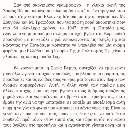
Σαν από σκονισμένο γραμμόφωνο , η γλυκιά φωνή της
Σοφίας Βέμπο, ακούγεται επίκαιρη όσο ποτέ σε ένα τραγούδι που
πέρασε στην νεότερη Ελληνική Ιστορία ,με την υπογραφή των Μ.
Σουγιούλ και Μ. Τραϊφόρου που για πρώτη φορά ακούστηκε πριν
από 64 ολόκληρα χρόνια, το 1947, όταν η Πατρίδα μας,
εξαντλημένη μετά από μία σκληρή κατοχή, βγήκε στο Ευρωπαϊκό
προσκήνιο με το κεφάλι ψηλά, επουλώνοντας τις πληγές της και
κάνοντας την Παγκόσμια κοινότητα να υποκλιθεί για μία ακόμη
φορά σε μια Ελλάδα που η Ιστορία Της ,ο Πολιτισμός Της ,είναι ο
πλούτος της και περιουσία Της.
64 χρόνια μετά ,η Σοφία Βέμπο, συνεχίζει να εμψυχώνει
μιαν άλλην γενιά κατοχικών παιδιών, που βλέπουν τα οράματα, τις
προσδοκίες και τις ελπίδες τους να θρυμματίζονται στον βωμό των
άνομων συμφερόντων. Αυτή, η άλλη γενιά των παιδιών μιας
άλλης κατοχής ,που σήμερα βγαίνει στους δρόμους σπάζοντας
ρημάζοντας και γκρεμίζοντας ότι βρεθεί στο πέρασμα της, διότι
έμαθε την αξία να την μετατρέπει σε απαξία με αποτέλεσμα αυτή
η ορμή να γίνεται φωτιά που κατακαίει τα πάντα γύρω της. Είναι οι
γενιά των παιδιών που τους είπαν πως δεν έχετε να πιστεύεται
πουθενά παρά μόνον στον εαυτό σας και τώρα αυτόν τον εαυτό
τους βγάζουν στο προσκήνιο και η αγανάκτηση γίνεται οργή και η