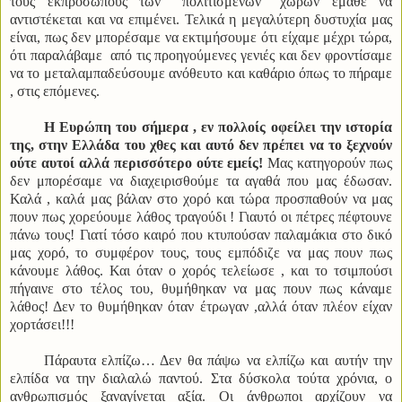
τους εκπροσώπους των ‘’πολιτισμένων’’ χωρών έμαθε να
αντιστέκεται και να επιμένει. Τελικά η μεγαλύτερη δυστυχία μας
είναι, πως δεν μπορέσαμε να εκτιμήσουμε ότι είχαμε μέχρι τώρα,
ότι παραλάβαμε από τις προηγούμενες γενιές και δεν φροντίσαμε
να το μεταλαμπαδεύσουμε ανόθευτο και καθάριο όπως το πήραμε
, στις επόμενες.
Η Ευρώπη του σήμερα , εν πολλοίς οφείλει την ιστορία
της, στην Ελλάδα του χθες και αυτό δεν πρέπει να το ξεχνούν
ούτε αυτοί αλλά περισσότερο ούτε εμείς!
Μας κατηγορούν πως
δεν μπορέσαμε να διαχειρισθούμε τα αγαθά που μας έδωσαν.
Καλά , καλά μας βάλαν στο χορό και τώρα προσπαθούν να μας
πουν πως χορεύουμε λάθος τραγούδι ! Γιαυτό οι πέτρες πέφτουνε
πάνω τους! Γιατί τόσο καιρό που κτυπούσαν παλαμάκια στο δικό
μας χορό, το συμφέρον τους, τους εμπόδιζε να μας πουν πως
κάνουμε λάθος. Και όταν ο χορός τελείωσε , και το τσιμπούσι
πήγαινε στο τέλος του, θυμήθηκαν να μας πουν πως κάναμε
λάθος! Δεν το θυμήθηκαν όταν έτρωγαν ,αλλά όταν πλέον είχαν
χορτάσει!!!
Πάραυτα ελπίζω… Δεν θα πάψω να ελπίζω και αυτήν την
ελπίδα να την διαλαλώ παντού. Στα δύσκολα τούτα χρόνια, ο
ανθρωπισμός ξαναγίνεται αξία. Οι άνθρωποι αρχίζουν να