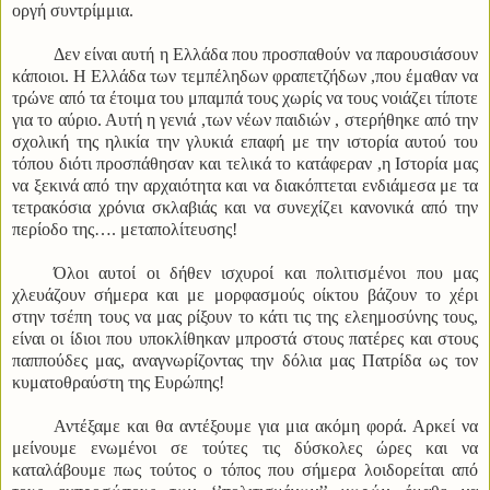
οργή συντρίμμια.
Δεν είναι αυτή η Ελλάδα που προσπαθούν να παρουσιάσουν
κάποιοι. Η Ελλάδα των τεμπέληδων φραπετζήδων ,που έμαθαν να
τρώνε από τα έτοιμα του μπαμπά τους χωρίς να τους νοιάζει τίποτε
για το αύριο. Αυτή η γενιά ,των νέων παιδιών , στερήθηκε από την
σχολική της ηλικία την γλυκιά επαφή με την ιστορία αυτού του
τόπου διότι προσπάθησαν και τελικά το κατάφεραν ,η Ιστορία μας
να ξεκινά από την αρχαιότητα και να διακόπτεται ενδιάμεσα με τα
τετρακόσια χρόνια σκλαβιάς και να συνεχίζει κανονικά από την
περίοδο της…. μεταπολίτευσης!
Όλοι αυτοί οι δήθεν ισχυροί και πολιτισμένοι που μας
χλευάζουν σήμερα και με μορφασμούς οίκτου βάζουν το χέρι
στην τσέπη τους να μας ρίξουν το κάτι τις της ελεημοσύνης τους,
είναι οι ίδιοι που υποκλίθηκαν μπροστά στους πατέρες και στους
παππούδες μας, αναγνωρίζοντας την δόλια μας Πατρίδα ως τον
κυματοθραύστη της Ευρώπης!
Αντέξαμε και θα αντέξουμε για μια ακόμη φορά. Αρκεί να
μείνουμε ενωμένοι σε τούτες τις δύσκολες ώρες και να
καταλάβουμε πως τούτος ο τόπος που σήμερα λοιδορείται από