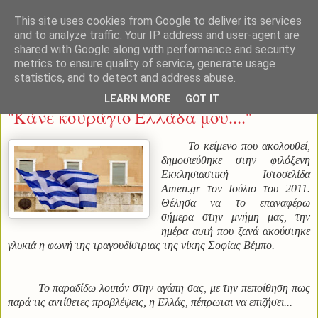
This site uses cookies from Google to deliver its services
and to analyze traffic. Your IP address and user-agent are
shared with Google along with performance and security
metrics to ensure quality of service, generate usage
statistics, and to detect and address abuse.
Τετάρτη 28 Οκτωβρίου 2015
LEARN MORE
GOT IT
''Κάνε κουράγιο Ελλάδα μου....''
Το κείμενο που ακολουθεί,
δημοσιεύθηκε στην φιλόξενη
Εκκλησιαστική Ιστοσελίδα
Amen.gr τον Ιούλιο του 2011.
Θέλησα να το επαναφέρω
σήμερα στην μνήμη μας, την
ημέρα αυτή που ξανά ακούστηκε
γλυκιά η φωνή της τραγουδίστριας της νίκης Σοφίας Βέμπο.
Το παραδίδω λοιπόν στην αγάπη σας, με την πεποίθηση πως
παρά τις αντίθετες προβλέψεις, η Ελλάς, πέπρωται να επιζήσει...