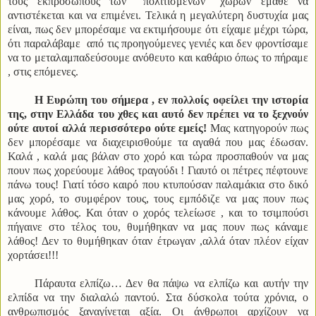
τους εκπροσώπους των ‘’πολιτισμένων’’ χωρών έμαθε να
αντιστέκεται και να επιμένει. Τελικά η μεγαλύτερη δυστυχία μας
είναι, πως δεν μπορέσαμε να εκτιμήσουμε ότι είχαμε μέχρι τώρα,
ότι παραλάβαμε από τις προηγούμενες γενιές και δεν φροντίσαμε
να το μεταλαμπαδεύσουμε ανόθευτο και καθάριο όπως το πήραμε
, στις επόμενες.
Η Ευρώπη του σήμερα , εν πολλοίς οφείλει την ιστορία
της, στην Ελλάδα του χθες και αυτό δεν πρέπει να το ξεχνούν
ούτε αυτοί αλλά περισσότερο ούτε εμείς!
Μας κατηγορούν πως
δεν μπορέσαμε να διαχειρισθούμε τα αγαθά που μας έδωσαν.
Καλά , καλά μας βάλαν στο χορό και τώρα προσπαθούν να μας
πουν πως χορεύουμε λάθος τραγούδι ! Γιαυτό οι πέτρες πέφτουνε
πάνω τους! Γιατί τόσο καιρό που κτυπούσαν παλαμάκια στο δικό
μας χορό, το συμφέρον τους, τους εμπόδιζε να μας πουν πως
κάνουμε λάθος. Και όταν ο χορός τελείωσε , και το τσιμπούσι
πήγαινε στο τέλος του, θυμήθηκαν να μας πουν πως κάναμε
λάθος! Δεν το θυμήθηκαν όταν έτρωγαν ,αλλά όταν πλέον είχαν
χορτάσει!!!
Πάραυτα ελπίζω… Δεν θα πάψω να ελπίζω και αυτήν την
ελπίδα να την διαλαλώ παντού. Στα δύσκολα τούτα χρόνια, ο
ανθρωπισμός ξαναγίνεται αξία. Οι άνθρωποι αρχίζουν να