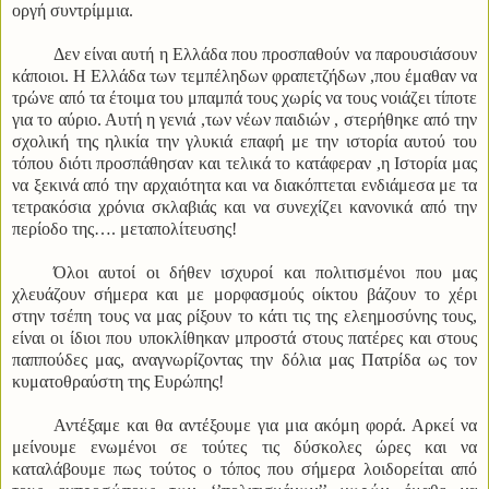
οργή συντρίμμια.
Δεν είναι αυτή η Ελλάδα που προσπαθούν να παρουσιάσουν
κάποιοι. Η Ελλάδα των τεμπέληδων φραπετζήδων ,που έμαθαν να
τρώνε από τα έτοιμα του μπαμπά τους χωρίς να τους νοιάζει τίποτε
για το αύριο. Αυτή η γενιά ,των νέων παιδιών , στερήθηκε από την
σχολική της ηλικία την γλυκιά επαφή με την ιστορία αυτού του
τόπου διότι προσπάθησαν και τελικά το κατάφεραν ,η Ιστορία μας
να ξεκινά από την αρχαιότητα και να διακόπτεται ενδιάμεσα με τα
τετρακόσια χρόνια σκλαβιάς και να συνεχίζει κανονικά από την
περίοδο της…. μεταπολίτευσης!
Όλοι αυτοί οι δήθεν ισχυροί και πολιτισμένοι που μας
χλευάζουν σήμερα και με μορφασμούς οίκτου βάζουν το χέρι
στην τσέπη τους να μας ρίξουν το κάτι τις της ελεημοσύνης τους,
είναι οι ίδιοι που υποκλίθηκαν μπροστά στους πατέρες και στους
παππούδες μας, αναγνωρίζοντας την δόλια μας Πατρίδα ως τον
κυματοθραύστη της Ευρώπης!
Αντέξαμε και θα αντέξουμε για μια ακόμη φορά. Αρκεί να
μείνουμε ενωμένοι σε τούτες τις δύσκολες ώρες και να
καταλάβουμε πως τούτος ο τόπος που σήμερα λοιδορείται από