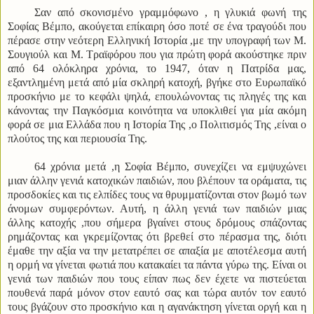
Σαν από σκονισμένο γραμμόφωνο , η γλυκιά φωνή της
Σοφίας Βέμπο, ακούγεται επίκαιρη όσο ποτέ σε ένα τραγούδι που
πέρασε στην νεότερη Ελληνική Ιστορία ,με την υπογραφή των Μ.
Σουγιούλ και Μ. Τραϊφόρου που για πρώτη φορά ακούστηκε πριν
από 64 ολόκληρα χρόνια, το 1947, όταν η Πατρίδα μας,
εξαντλημένη μετά από μία σκληρή κατοχή, βγήκε στο Ευρωπαϊκό
προσκήνιο με το κεφάλι ψηλά, επουλώνοντας τις πληγές της και
κάνοντας την Παγκόσμια κοινότητα να υποκλιθεί για μία ακόμη
φορά σε μια Ελλάδα που η Ιστορία Της ,ο Πολιτισμός Της ,είναι ο
πλούτος της και περιουσία Της.
64 χρόνια μετά ,η Σοφία Βέμπο, συνεχίζει να εμψυχώνει
μιαν άλλην γενιά κατοχικών παιδιών, που βλέπουν τα οράματα, τις
προσδοκίες και τις ελπίδες τους να θρυμματίζονται στον βωμό των
άνομων συμφερόντων. Αυτή, η άλλη γενιά των παιδιών μιας
άλλης κατοχής ,που σήμερα βγαίνει στους δρόμους σπάζοντας
ρημάζοντας και γκρεμίζοντας ότι βρεθεί στο πέρασμα της, διότι
έμαθε την αξία να την μετατρέπει σε απαξία με αποτέλεσμα αυτή
η ορμή να γίνεται φωτιά που κατακαίει τα πάντα γύρω της. Είναι οι
γενιά των παιδιών που τους είπαν πως δεν έχετε να πιστεύεται
πουθενά παρά μόνον στον εαυτό σας και τώρα αυτόν τον εαυτό
τους βγάζουν στο προσκήνιο και η αγανάκτηση γίνεται οργή και η