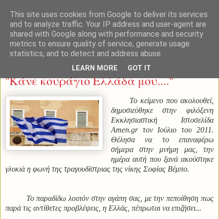
This site uses cookies from Google to deliver its services
and to analyze traffic. Your IP address and user-agent are
shared with Google along with performance and security
metrics to ensure quality of service, generate usage
statistics, and to detect and address abuse.
Τετάρτη 28 Οκτωβρίου 2015
LEARN MORE
GOT IT
''Κάνε κουράγιο Ελλάδα μου....''
Το κείμενο που ακολουθεί,
δημοσιεύθηκε στην φιλόξενη
Εκκλησιαστική Ιστοσελίδα
Amen.gr τον Ιούλιο του 2011.
Θέλησα να το επαναφέρω
σήμερα στην μνήμη μας, την
ημέρα αυτή που ξανά ακούστηκε
γλυκιά η φωνή της τραγουδίστριας της νίκης Σοφίας Βέμπο.
Το παραδίδω λοιπόν στην αγάπη σας, με την πεποίθηση πως
παρά τις αντίθετες προβλέψεις, η Ελλάς, πέπρωται να επιζήσει...