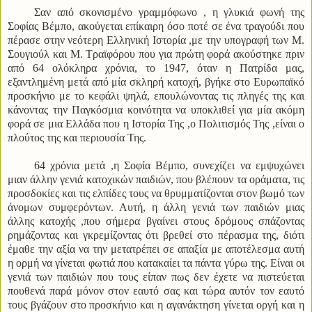
Σαν από σκονισμένο γραμμόφωνο , η γλυκιά φωνή της
Σοφίας Βέμπο, ακούγεται επίκαιρη όσο ποτέ σε ένα τραγούδι που
πέρασε στην νεότερη Ελληνική Ιστορία ,με την υπογραφή των Μ.
Σουγιούλ και Μ. Τραϊφόρου που για πρώτη φορά ακούστηκε πριν
από 64 ολόκληρα χρόνια, το 1947, όταν η Πατρίδα μας,
εξαντλημένη μετά από μία σκληρή κατοχή, βγήκε στο Ευρωπαϊκό
προσκήνιο με το κεφάλι ψηλά, επουλώνοντας τις πληγές της και
κάνοντας την Παγκόσμια κοινότητα να υποκλιθεί για μία ακόμη
φορά σε μια Ελλάδα που η Ιστορία Της ,ο Πολιτισμός Της ,είναι ο
πλούτος της και περιουσία Της.
64 χρόνια μετά ,η Σοφία Βέμπο, συνεχίζει να εμψυχώνει
μιαν άλλην γενιά κατοχικών παιδιών, που βλέπουν τα οράματα, τις
προσδοκίες και τις ελπίδες τους να θρυμματίζονται στον βωμό των
άνομων συμφερόντων. Αυτή, η άλλη γενιά των παιδιών μιας
άλλης κατοχής ,που σήμερα βγαίνει στους δρόμους σπάζοντας
ρημάζοντας και γκρεμίζοντας ότι βρεθεί στο πέρασμα της, διότι
έμαθε την αξία να την μετατρέπει σε απαξία με αποτέλεσμα αυτή
η ορμή να γίνεται φωτιά που κατακαίει τα πάντα γύρω της. Είναι οι
γενιά των παιδιών που τους είπαν πως δεν έχετε να πιστεύεται
πουθενά παρά μόνον στον εαυτό σας και τώρα αυτόν τον εαυτό
τους βγάζουν στο προσκήνιο και η αγανάκτηση γίνεται οργή και η