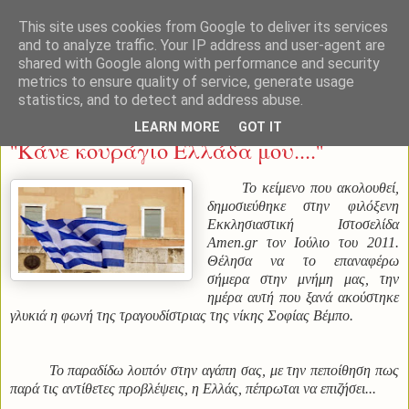
This site uses cookies from Google to deliver its services
and to analyze traffic. Your IP address and user-agent are
shared with Google along with performance and security
metrics to ensure quality of service, generate usage
statistics, and to detect and address abuse.
Τετάρτη 28 Οκτωβρίου 2015
LEARN MORE
GOT IT
''Κάνε κουράγιο Ελλάδα μου....''
Το κείμενο που ακολουθεί,
δημοσιεύθηκε στην φιλόξενη
Εκκλησιαστική Ιστοσελίδα
Amen.gr τον Ιούλιο του 2011.
Θέλησα να το επαναφέρω
σήμερα στην μνήμη μας, την
ημέρα αυτή που ξανά ακούστηκε
γλυκιά η φωνή της τραγουδίστριας της νίκης Σοφίας Βέμπο.
Το παραδίδω λοιπόν στην αγάπη σας, με την πεποίθηση πως
παρά τις αντίθετες προβλέψεις, η Ελλάς, πέπρωται να επιζήσει...