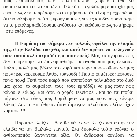
τους εκπροσώπους των ‘’πολιτισμένων’’ χωρών έμαθε να
αντιστέκεται και να επιμένει. Τελικά η μεγαλύτερη δυστυχία μας
είναι, πως δεν μπορέσαμε να εκτιμήσουμε ότι είχαμε μέχρι τώρα,
ότι παραλάβαμε από τις προηγούμενες γενιές και δεν φροντίσαμε
να το μεταλαμπαδεύσουμε ανόθευτο και καθάριο όπως το πήραμε
, στις επόμενες.
Η Ευρώπη του σήμερα , εν πολλοίς οφείλει την ιστορία
της, στην Ελλάδα του χθες και αυτό δεν πρέπει να το ξεχνούν
ούτε αυτοί αλλά περισσότερο ούτε εμείς!
Μας κατηγορούν πως
δεν μπορέσαμε να διαχειρισθούμε τα αγαθά που μας έδωσαν.
Καλά , καλά μας βάλαν στο χορό και τώρα προσπαθούν να μας
πουν πως χορεύουμε λάθος τραγούδι ! Γιαυτό οι πέτρες πέφτουνε
πάνω τους! Γιατί τόσο καιρό που κτυπούσαν παλαμάκια στο δικό
μας χορό, το συμφέρον τους, τους εμπόδιζε να μας πουν πως
κάνουμε λάθος. Και όταν ο χορός τελείωσε , και το τσιμπούσι
πήγαινε στο τέλος του, θυμήθηκαν να μας πουν πως κάναμε
λάθος! Δεν το θυμήθηκαν όταν έτρωγαν ,αλλά όταν πλέον είχαν
χορτάσει!!!
Πάραυτα ελπίζω… Δεν θα πάψω να ελπίζω και αυτήν την
ελπίδα να την διαλαλώ παντού. Στα δύσκολα τούτα χρόνια, ο
ανθρωπισμός ξαναγίνεται αξία. Οι άνθρωποι αρχίζουν να