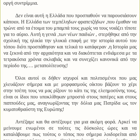
οργή συντρίμμια.
Δεν είναι αυτή η Ελλάδα που προσπαθούν να παρουσιάσουν
κάποιοι. Η Ελλάδα των τεμπέληδων φραπετζήδων ,που έμαθαν να
τρώνε από τα έτοιμα του μπαμπά τους χωρίς να τους νοιάζει τίποτε
για το αύριο. Αυτή η γενιά ,των νέων παιδιών , στερήθηκε από την
σχολική της ηλικία την γλυκιά επαφή με την ιστορία αυτού του
τόπου διότι προσπάθησαν και τελικά το κατάφεραν ,η Ιστορία μας
να ξεκινά από την αρχαιότητα και να διακόπτεται ενδιάμεσα με τα
τετρακόσια χρόνια σκλαβιάς και να συνεχίζει κανονικά από την
περίοδο της…. μεταπολίτευσης!
Όλοι αυτοί οι δήθεν ισχυροί και πολιτισμένοι που μας
χλευάζουν σήμερα και με μορφασμούς οίκτου βάζουν το χέρι
στην τσέπη τους να μας ρίξουν το κάτι τις της ελεημοσύνης τους,
είναι οι ίδιοι που υποκλίθηκαν μπροστά στους πατέρες και στους
παππούδες μας, αναγνωρίζοντας την δόλια μας Πατρίδα ως τον
κυματοθραύστη της Ευρώπης!
Αντέξαμε και θα αντέξουμε για μια ακόμη φορά. Αρκεί να
μείνουμε ενωμένοι σε τούτες τις δύσκολες ώρες και να
καταλάβουμε πως τούτος ο τόπος που σήμερα λοιδορείται από