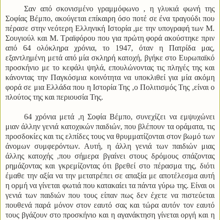
Σαν από σκονισμένο γραμμόφωνο , η γλυκιά φωνή της
Σοφίας Βέμπο, ακούγεται επίκαιρη όσο ποτέ σε ένα τραγούδι που
πέρασε στην νεότερη Ελληνική Ιστορία ,με την υπογραφή των Μ.
Σουγιούλ και Μ. Τραϊφόρου που για πρώτη φορά ακούστηκε πριν
από 64 ολόκληρα χρόνια, το 1947, όταν η Πατρίδα μας,
εξαντλημένη μετά από μία σκληρή κατοχή, βγήκε στο Ευρωπαϊκό
προσκήνιο με το κεφάλι ψηλά, επουλώνοντας τις πληγές της και
κάνοντας την Παγκόσμια κοινότητα να υποκλιθεί για μία ακόμη
φορά σε μια Ελλάδα που η Ιστορία Της ,ο Πολιτισμός Της ,είναι ο
πλούτος της και περιουσία Της.
64 χρόνια μετά ,η Σοφία Βέμπο, συνεχίζει να εμψυχώνει
μιαν άλλην γενιά κατοχικών παιδιών, που βλέπουν τα οράματα, τις
προσδοκίες και τις ελπίδες τους να θρυμματίζονται στον βωμό των
άνομων συμφερόντων. Αυτή, η άλλη γενιά των παιδιών μιας
άλλης κατοχής ,που σήμερα βγαίνει στους δρόμους σπάζοντας
ρημάζοντας και γκρεμίζοντας ότι βρεθεί στο πέρασμα της, διότι
έμαθε την αξία να την μετατρέπει σε απαξία με αποτέλεσμα αυτή
η ορμή να γίνεται φωτιά που κατακαίει τα πάντα γύρω της. Είναι οι
γενιά των παιδιών που τους είπαν πως δεν έχετε να πιστεύεται
πουθενά παρά μόνον στον εαυτό σας και τώρα αυτόν τον εαυτό
τους βγάζουν στο προσκήνιο και η αγανάκτηση γίνεται οργή και η