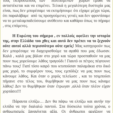
τους εκπροσώπους των ‘’πολιτισμένων’’ χωρών έμαθε να
αντιστέκεται και να επιμένει. Τελικά η μεγαλύτερη δυστυχία μας
είναι, πως δεν μπορέσαμε να εκτιμήσουμε ότι είχαμε μέχρι τώρα,
ότι παραλάβαμε από τις προηγούμενες γενιές και δεν φροντίσαμε
να το μεταλαμπαδεύσουμε ανόθευτο και καθάριο όπως το πήραμε
, στις επόμενες.
Η Ευρώπη του σήμερα , εν πολλοίς οφείλει την ιστορία
της, στην Ελλάδα του χθες και αυτό δεν πρέπει να το ξεχνούν
ούτε αυτοί αλλά περισσότερο ούτε εμείς!
Μας κατηγορούν πως
δεν μπορέσαμε να διαχειρισθούμε τα αγαθά που μας έδωσαν.
Καλά , καλά μας βάλαν στο χορό και τώρα προσπαθούν να μας
πουν πως χορεύουμε λάθος τραγούδι ! Γιαυτό οι πέτρες πέφτουνε
πάνω τους! Γιατί τόσο καιρό που κτυπούσαν παλαμάκια στο δικό
μας χορό, το συμφέρον τους, τους εμπόδιζε να μας πουν πως
κάνουμε λάθος. Και όταν ο χορός τελείωσε , και το τσιμπούσι
πήγαινε στο τέλος του, θυμήθηκαν να μας πουν πως κάναμε
λάθος! Δεν το θυμήθηκαν όταν έτρωγαν ,αλλά όταν πλέον είχαν
χορτάσει!!!
Πάραυτα ελπίζω… Δεν θα πάψω να ελπίζω και αυτήν την
ελπίδα να την διαλαλώ παντού. Στα δύσκολα τούτα χρόνια, ο
ανθρωπισμός ξαναγίνεται αξία. Οι άνθρωποι αρχίζουν να