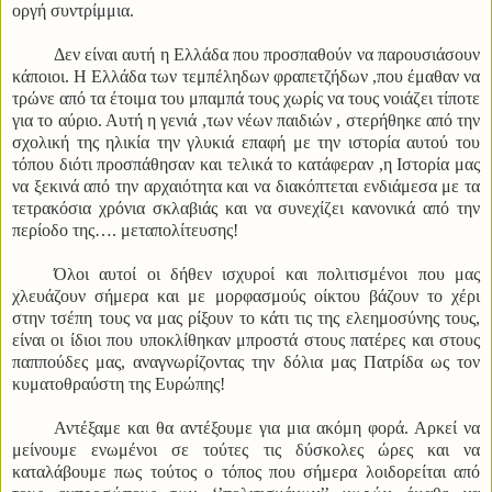
οργή συντρίμμια.
Δεν είναι αυτή η Ελλάδα που προσπαθούν να παρουσιάσουν
κάποιοι. Η Ελλάδα των τεμπέληδων φραπετζήδων ,που έμαθαν να
τρώνε από τα έτοιμα του μπαμπά τους χωρίς να τους νοιάζει τίποτε
για το αύριο. Αυτή η γενιά ,των νέων παιδιών , στερήθηκε από την
σχολική της ηλικία την γλυκιά επαφή με την ιστορία αυτού του
τόπου διότι προσπάθησαν και τελικά το κατάφεραν ,η Ιστορία μας
να ξεκινά από την αρχαιότητα και να διακόπτεται ενδιάμεσα με τα
τετρακόσια χρόνια σκλαβιάς και να συνεχίζει κανονικά από την
περίοδο της…. μεταπολίτευσης!
Όλοι αυτοί οι δήθεν ισχυροί και πολιτισμένοι που μας
χλευάζουν σήμερα και με μορφασμούς οίκτου βάζουν το χέρι
στην τσέπη τους να μας ρίξουν το κάτι τις της ελεημοσύνης τους,
είναι οι ίδιοι που υποκλίθηκαν μπροστά στους πατέρες και στους
παππούδες μας, αναγνωρίζοντας την δόλια μας Πατρίδα ως τον
κυματοθραύστη της Ευρώπης!
Αντέξαμε και θα αντέξουμε για μια ακόμη φορά. Αρκεί να
μείνουμε ενωμένοι σε τούτες τις δύσκολες ώρες και να
καταλάβουμε πως τούτος ο τόπος που σήμερα λοιδορείται από