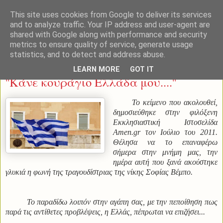
This site uses cookies from Google to deliver its services
and to analyze traffic. Your IP address and user-agent are
shared with Google along with performance and security
metrics to ensure quality of service, generate usage
statistics, and to detect and address abuse.
Τετάρτη 28 Οκτωβρίου 2015
LEARN MORE
GOT IT
''Κάνε κουράγιο Ελλάδα μου....''
Το κείμενο που ακολουθεί,
δημοσιεύθηκε στην φιλόξενη
Εκκλησιαστική Ιστοσελίδα
Amen.gr τον Ιούλιο του 2011.
Θέλησα να το επαναφέρω
σήμερα στην μνήμη μας, την
ημέρα αυτή που ξανά ακούστηκε
γλυκιά η φωνή της τραγουδίστριας της νίκης Σοφίας Βέμπο.
Το παραδίδω λοιπόν στην αγάπη σας, με την πεποίθηση πως
παρά τις αντίθετες προβλέψεις, η Ελλάς, πέπρωται να επιζήσει...