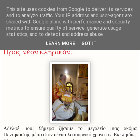
This site uses cookies from Google to deliver its services
and to analyze traffic. Your IP address and user-agent are
shared with Google along with performance and security
metrics to ensure quality of service, generate usage
statistics, and to detect and address abuse.
Σάββατο 27 Δεκεμβρίου 2014
LEARN MORE
GOT IT
Προς νέον κληρικόν...
Αδελφέ μου! Σήμερα ζήσαμε το μεγαλείο μιας ακόμα
Πεντηκοστής μέσα στον αέναο λειτουργικό χρόνο της Εκκλησίας.