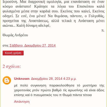
Ιεροσύνη. Μια διαχρονική ομολογία, μια επανάσταση σε έναν
κόσμο ανάστατο! Κράτησε τα λόγια του Επισκόπου καλά
φυλαγμένα μέσα στην καρδιά σου. Εκείνος που καλεί, Εκείνος
οδηγεί. Σε εσέ, ένα μένει! Να θυμάσαι, πάντοτε, ο Γολγοθάς,
προηγείται της Αναστάσεως, αλλά τελικά η Ανάσταση μένει
αιώνια... Καλή δύναμη αδελφέ,
π.
Θωμάς Ανδρέου
στις
Σάββατο, Δεκεμβρίου 27, 2014
Κοινή χρήση
2 σχόλια:
Unknown
Δεκεμβρίου 28, 2014 4:23 μ.μ.
μέ πολύ συγκινηση παρακολούθησα τό μυστήριο τής
χειροτονίας ρτόν πρώτο βαθμό τίς ιερωσίνης νά είναι άξιος
επίσης καί ό πνευματικός του π Θωμά πάντα τέτοια
Απάντηση