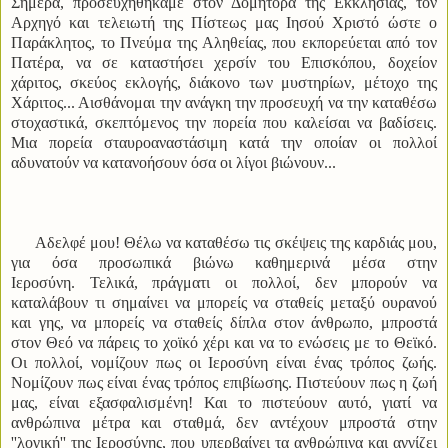
Σήμερα, προσευχηθήκαμε στον Δομήτορα της Εκκλησίας, τον
Αρχηγό και τελειωτή της Πίστεως μας Ιησού Χριστό ώστε ο
Παράκλητος, το Πνεύμα της Αληθείας, που εκπορεύεται από τον
Πατέρα, να σε καταστήσει χερσίν του Επισκόπου, δοχείον
χάριτος, σκεύος εκλογής, διάκονο των μυστηρίων, μέτοχο της
Χάριτος... Αισθάνομαι την ανάγκη την προσευχή να την καταθέσω
στοχαστικά, σκεπτόμενος την πορεία που καλείσαι να βαδίσεις.
Μια πορεία σταυροαναστάσιμη κατά την οποίαν οι πολλοί
αδυνατούν να κατανοήσουν όσα οι λίγοι βιώνουν...
Αδελφέ μου! Θέλω να καταθέσω τις σκέψεις της καρδιάς μου,
για όσα προσωπικά βιώνω καθημερινά μέσα στην
Ιεροσύνη. Τελικά, πράγματι οι πολλοί, δεν μπορούν να
καταλάβουν τι σημαίνει να μπορείς να σταθείς μεταξύ ουρανού
και γης, να μπορείς να σταθείς δίπλα στον άνθρωπο, μπροστά
στον Θεό να πάρεις το χοϊκό χέρι και να το ενώσεις με το Θεϊκό.
Οι πολλοί, νομίζουν πως οι Ιεροσύνη είναι ένας τρόπος ζωής.
Νομίζουν πως είναι ένας τρόπος επιβίωσης. Πιστεύουν πως η ζωή
μας, είναι εξασφαλισμένη! Και το πιστεύουν αυτό, γιατί να
ανθρώπινα μέτρα και σταθμά, δεν αντέχουν μπροστά στην
''λογική'' της Ιεροσύνης, που υπερβαίνει τα ανθρώπινα και αγγίζει