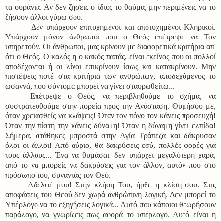
τα ουράνια. Αν δεν ζήσεις ο ίδιος το θαύμα, μην περιμένεις να το
ζήσουν άλλοι γύρω σου.
Δεν υπάρχουν επιτυχημένοι και αποτυχημένοι Κληρικοί.
Υπάρχουν μόνον άνθρωποι που ο Θεός επέτρεψε να Τον
υπηρετούν. Οι άνθρωποι, μας κρίνουν με διαφορετικά κριτήρια απ'
ότι ο Θεός. Ο καλός η ο κακός παπάς, είναι εκείνος που οι πολλοί
αποδέχονται ή οι λίγοι επικρίνουν ίσως και κατακρίνουν. Μην
πιστέψεις ποτέ στα κριτήρια των ανθρώπων, αποδεχόμενος το
ωσαννά, που σύντομα μπορεί να γίνει σταυρωθείτω...
Επέτρεψε ο Θεός, να περιβληθούμε το σχήμα, να
συστρατευθούμε στην πορεία προς την Ανάσταση. Θυμήσου με,
όταν χρειασθείς να κλάψεις! Όταν τον πόνο τον κάνεις προσευχή!
Όταν την πίστη την κάνεις δύναμη! Όταν η δύναμη γίνει ελπίδα!
Σήμερα, στάθηκες μπροστά στην Αγία Τράπεζα και δάκρυσαν
όλοι οι άλλοι! Από αύριο, θα δακρύσεις εσύ, πολλές φορές για
τους άλλους... Ένα να θυμάσαι: δεν υπάρχει μεγαλύτερη χαρά,
από το να μπορείς να δακρύσεις για τον άλλον, αυτόν που στο
πρόσωπο του, συναντάς τον Θεό.
Αδελφέ μου! Στην κλήση Του, ήρθε η κλίση σου. Στις
αποφάσεις του Θεού δεν χωρά ανθρώπινη λογική. Δεν μπορεί το
Υπέρλογο να το εξηγήσεις λογικά... Αυτό που κάποιοι θεωρήσουν
παράλογο, να γνωρίζεις πως αφορά το υπέρλογο. Αυτό είναι η