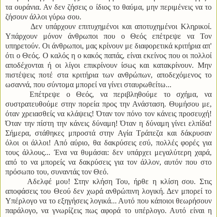
τα ουράνια. Αν δεν ζήσεις ο ίδιος το θαύμα, μην περιμένεις να το
ζήσουν άλλοι γύρω σου.
Δεν υπάρχουν επιτυχημένοι και αποτυχημένοι Κληρικοί.
Υπάρχουν μόνον άνθρωποι που ο Θεός επέτρεψε να Τον
υπηρετούν. Οι άνθρωποι, μας κρίνουν με διαφορετικά κριτήρια απ'
ότι ο Θεός. Ο καλός η ο κακός παπάς, είναι εκείνος που οι πολλοί
αποδέχονται ή οι λίγοι επικρίνουν ίσως και κατακρίνουν. Μην
πιστέψεις ποτέ στα κριτήρια των ανθρώπων, αποδεχόμενος το
ωσαννά, που σύντομα μπορεί να γίνει σταυρωθείτω...
Επέτρεψε ο Θεός, να περιβληθούμε το σχήμα, να
συστρατευθούμε στην πορεία προς την Ανάσταση. Θυμήσου με,
όταν χρειασθείς να κλάψεις! Όταν τον πόνο τον κάνεις προσευχή!
Όταν την πίστη την κάνεις δύναμη! Όταν η δύναμη γίνει ελπίδα!
Σήμερα, στάθηκες μπροστά στην Αγία Τράπεζα και δάκρυσαν
όλοι οι άλλοι! Από αύριο, θα δακρύσεις εσύ, πολλές φορές για
τους άλλους... Ένα να θυμάσαι: δεν υπάρχει μεγαλύτερη χαρά,
από το να μπορείς να δακρύσεις για τον άλλον, αυτόν που στο
πρόσωπο του, συναντάς τον Θεό.
Αδελφέ μου! Στην κλήση Του, ήρθε η κλίση σου. Στις
αποφάσεις του Θεού δεν χωρά ανθρώπινη λογική. Δεν μπορεί το
Υπέρλογο να το εξηγήσεις λογικά... Αυτό που κάποιοι θεωρήσουν
παράλογο, να γνωρίζεις πως αφορά το υπέρλογο. Αυτό είναι η