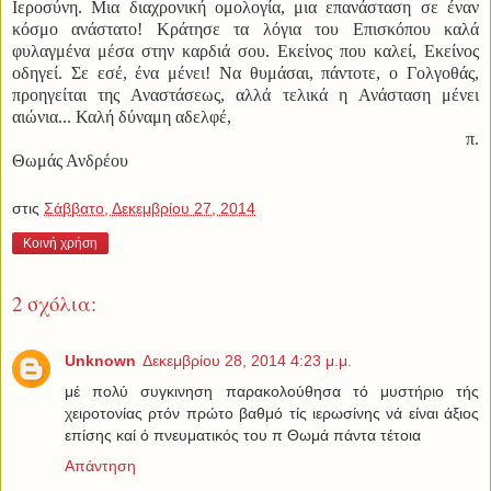
Ιεροσύνη. Μια διαχρονική ομολογία, μια επανάσταση σε έναν
κόσμο ανάστατο! Κράτησε τα λόγια του Επισκόπου καλά
φυλαγμένα μέσα στην καρδιά σου. Εκείνος που καλεί, Εκείνος
οδηγεί. Σε εσέ, ένα μένει! Να θυμάσαι, πάντοτε, ο Γολγοθάς,
προηγείται της Αναστάσεως, αλλά τελικά η Ανάσταση μένει
αιώνια... Καλή δύναμη αδελφέ,
π.
Θωμάς Ανδρέου
στις
Σάββατο, Δεκεμβρίου 27, 2014
Κοινή χρήση
2 σχόλια:
Unknown
Δεκεμβρίου 28, 2014 4:23 μ.μ.
μέ πολύ συγκινηση παρακολούθησα τό μυστήριο τής
χειροτονίας ρτόν πρώτο βαθμό τίς ιερωσίνης νά είναι άξιος
επίσης καί ό πνευματικός του π Θωμά πάντα τέτοια
Απάντηση