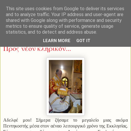
This site uses cookies from Google to deliver its services
and to analyze traffic. Your IP address and user-agent are
shared with Google along with performance and security
metrics to ensure quality of service, generate usage
statistics, and to detect and address abuse.
Σάββατο 27 Δεκεμβρίου 2014
LEARN MORE
GOT IT
Προς νέον κληρικόν...
Αδελφέ μου! Σήμερα ζήσαμε το μεγαλείο μιας ακόμα
Πεντηκοστής μέσα στον αέναο λειτουργικό χρόνο της Εκκλησίας.