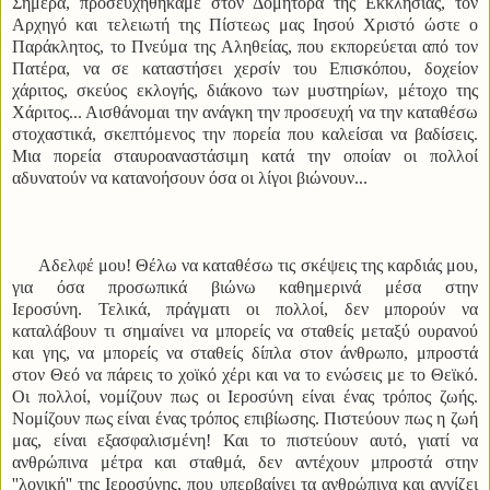
Σήμερα, προσευχηθήκαμε στον Δομήτορα της Εκκλησίας, τον
Αρχηγό και τελειωτή της Πίστεως μας Ιησού Χριστό ώστε ο
Παράκλητος, το Πνεύμα της Αληθείας, που εκπορεύεται από τον
Πατέρα, να σε καταστήσει χερσίν του Επισκόπου, δοχείον
χάριτος, σκεύος εκλογής, διάκονο των μυστηρίων, μέτοχο της
Χάριτος... Αισθάνομαι την ανάγκη την προσευχή να την καταθέσω
στοχαστικά, σκεπτόμενος την πορεία που καλείσαι να βαδίσεις.
Μια πορεία σταυροαναστάσιμη κατά την οποίαν οι πολλοί
αδυνατούν να κατανοήσουν όσα οι λίγοι βιώνουν...
Αδελφέ μου! Θέλω να καταθέσω τις σκέψεις της καρδιάς μου,
για όσα προσωπικά βιώνω καθημερινά μέσα στην
Ιεροσύνη. Τελικά, πράγματι οι πολλοί, δεν μπορούν να
καταλάβουν τι σημαίνει να μπορείς να σταθείς μεταξύ ουρανού
και γης, να μπορείς να σταθείς δίπλα στον άνθρωπο, μπροστά
στον Θεό να πάρεις το χοϊκό χέρι και να το ενώσεις με το Θεϊκό.
Οι πολλοί, νομίζουν πως οι Ιεροσύνη είναι ένας τρόπος ζωής.
Νομίζουν πως είναι ένας τρόπος επιβίωσης. Πιστεύουν πως η ζωή
μας, είναι εξασφαλισμένη! Και το πιστεύουν αυτό, γιατί να
ανθρώπινα μέτρα και σταθμά, δεν αντέχουν μπροστά στην
''λογική'' της Ιεροσύνης, που υπερβαίνει τα ανθρώπινα και αγγίζει