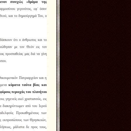
όμενον συνεχώς
«δράμα της
χαρμοσύνου γεγονότος, εφ᾿ όσον
Θεού, και το δημιούργημά Του, ο
δάσκουν ότι ο άνθρωπος και το
ηνώθησαν με τον Θεόν εις τον
ας προσπαθείας μας διά να γίνη
ώπου.
κουμενικόν Πατριαρχείον και η
ύμενα
κύματα ταύτα βίας και
αφόρους περιοχάς του πλανήτου
υς γηγενείς εκεί χριστιανούς, εις
α διακηρύττωμεν από του Ιερού
 αδελφούς Προκαθημένους των
υς εκπροσώπους των Θρησκειών,
ήσεως, μάλιστα δε προς τους,