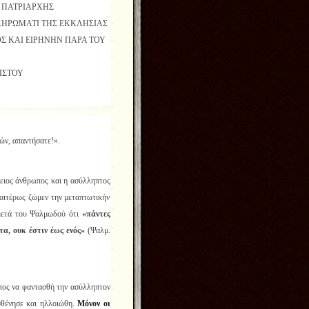
ΠΑΤΡΙΑΡΧΗΣ
ΛΗΡΩΜΑΤΙ ΤΗΣ ΕΚΚΛΗΣΙΑΣ
ΟΣ ΚΑΙ ΕΙΡΗΝΗΝ ΠΑΡΑ ΤΟΥ
ΙΣΤΟΥ
ών, απαντήσατε!».
ειος άνθρωπος και η ασύλληπτος
αιτέρως ζώμεν την μεταπτωτικήν
 μετά του Ψαλμωδού ότι
«πάντες
α, ουκ έστιν έως ενός»
(Ψαλμ.
ος να φαντασθή την ασύλληπτον
σθένησε και ηλλοιώθη.
Μόνον οι