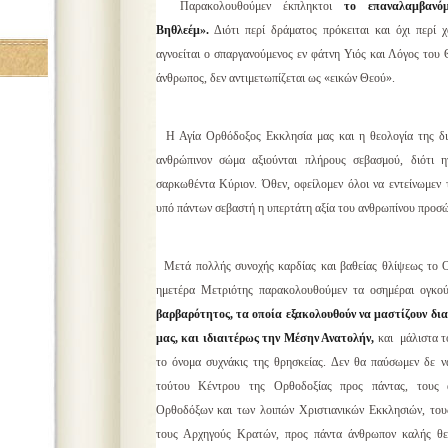
Παρακολουθούμεν έκπληκτοι
το επαναλαμβαν
Βηθλεέμ»
.
Διότι περί δράματος πρόκειται και όχι περί 
αγνοείται ο σπαργανούμενος εν φάτνη Υιός και Λόγος του 
άνθρωπος, δεν αντιμετωπίζεται ως «εικών Θεού».
Η Αγία Ορθόδοξος Εκκλησία μας και η θεολογία της δι
ανθρώπινον σώμα αξιούνται πλήρους σεβασμού, διότι 
σαρκωθέντα Κύριον. Όθεν, οφείλομεν όλοι να εντείνωμεν τ
υπό πάντων σεβαστή η υπερτάτη αξία του ανθρωπίνου προσ
Μετά πολλής συνοχής καρδίας και βαθείας θλίψεως το Οι
ημετέρα Μετριότης παρακολουθούμεν τα οσημέραι ογκο
βαρβαρότητος, τα οποία εξακολουθούν να μαστίζουν δι
μας, και ιδιαιτέρως την Μέσην Ανατολήν,
και μάλιστα το
το όνομα συχνάκις της θρησκείας. Δεν θα παύσωμεν δε ν
τούτου Κέντρου της Ορθοδοξίας προς πάντας, τους
Ορθοδόξων και των λοιπών Χριστιανικών Εκκλησιών, το
τους Αρχηγούς Κρατών, προς πάντα άνθρωπον καλής θελ