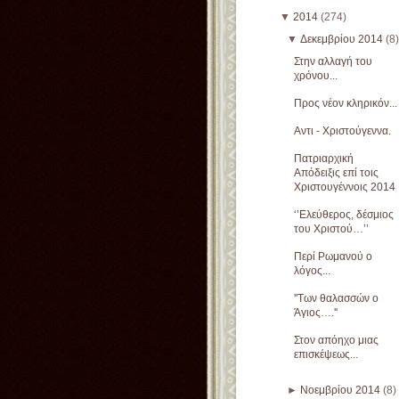
▼
2014
(274)
▼
Δεκεμβρίου 2014
(8)
Στην αλλαγή του
χρόνου...
Προς νέον κληρικόν...
Αντι - Χριστούγεννα.
Πατριαρχική
Απόδειξις επί τοις
Χριστουγέννοις 2014
‘’Ελεύθερος, δέσμιος
του Χριστού…’’
Περί Ρωμανού ο
λόγος...
''Των θαλασσών ο
Άγιος….''
Στον απόηχο μιας
επισκέψεως...
►
Νοεμβρίου 2014
(8)