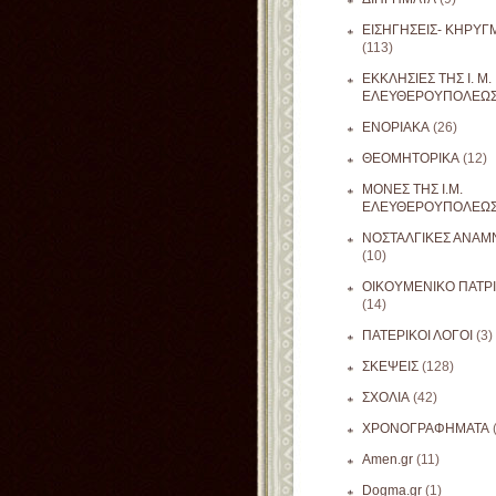
ΕΙΣΗΓΗΣΕΙΣ- ΚΗΡΥΓ
(113)
ΕΚΚΛΗΣΙΕΣ ΤΗΣ Ι. Μ.
ΕΛΕΥΘΕΡΟΥΠΟΛΕΩ
ΕΝΟΡΙΑΚΑ
(26)
ΘΕΟΜΗΤΟΡΙΚΑ
(12)
ΜΟΝΕΣ ΤΗΣ Ι.Μ.
ΕΛΕΥΘΕΡΟΥΠΟΛΕΩ
ΝΟΣΤΑΛΓΙΚΕΣ ΑΝΑΜΝ
(10)
ΟΙΚΟΥΜΕΝΙΚΟ ΠΑΤΡ
(14)
ΠΑΤΕΡΙΚΟΙ ΛΟΓΟΙ
(3)
ΣΚΕΨΕΙΣ
(128)
ΣΧΟΛΙΑ
(42)
ΧΡΟΝΟΓΡΑΦΗΜΑΤΑ
Amen.gr
(11)
Dogma.gr
(1)