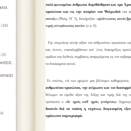
πολύ φωτισμένοι άνθρωποι διησθάνθησαν και προ Χρισ
ΜΑΤΑ
προσώπου και εις την απορίαν του Ψαλμωδού
«τι ε
αυτού;»
(Ψαλμ. Η΄ 5), διεκήρυξαν:
«ηλάττωσας αυτόν βρα
Σ
(16)
τιμή εστεφάνωσας αυτόν»
(ε.α. 6).
Την υπερτάτην αυτήν αξίαν του ανθρωπίνου προσώπου ε
και, έκτοτε, επαναλαμβάνουν κατ᾿ έτος διακηρύξεις κρατ
Σ
(3)
ομάδων και διεθνείς συμβάσεις αναφερόμεναι εις τον σεβασ
ΗΣΕΙΣ...
τα δικαιώματα αυτού.
ΙΑΡΧΕΙΟ
Εν τούτοις, επί των ημερών μας βλέπομεν καθημερινώς τ
ανθρωπίνου προσώπου, την ατίμωσιν και τον διασυρμό
θέλωμεν να είμεθα άξιοι της δόξης και τιμής διά της ο
πρόσωπον ο
«δι᾿ ημάς καθ᾿ ημάς γενόμενος»
Δημιουργ
δυνατόν διά να παύση η εσχάτως διογκουμένη εξευ
(4)
πρόσωπον συμπεριφορά.