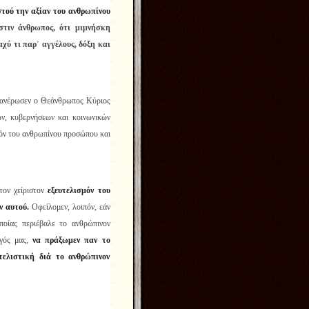
τού την αξίαν του ανθρωπίνου
στιν άνθρωπος, ότι μιμνήσκη
χύ τι παρ᾿ αγγέλους, δόξη και
φανέρωσεν ο Θεάνθρωπος Κύριος
ών, κυβερνήσεων και κοινωνικών
μόν του ανθρωπίνου προσώπου και
ον χείριστον
εξευτελισμόν του
ν αυτού.
Οφείλομεν, λοιπόν, εάν
ποίας περιέβαλε το ανθρώπινον
ός μας,
να πράξωμεν παν το
τελιστική διά το ανθρώπινον