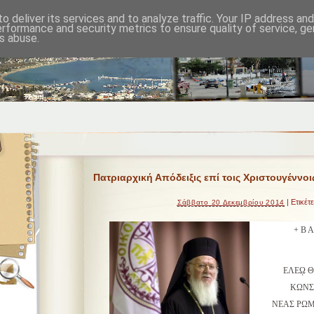
o deliver its services and to analyze traffic. Your IP address an
erformance and security metrics to ensure quality of service, g
s abuse.
Πατριαρχική Απόδειξις επί τοις Χριστουγέννοι
| Ετικέτ
Σάββατο 20 Δεκεμβρίου 2014
+ Β Α
ΕΛΕῼ Θ
ΚΩΝΣ
ΝΕΑΣ ΡΩΜ