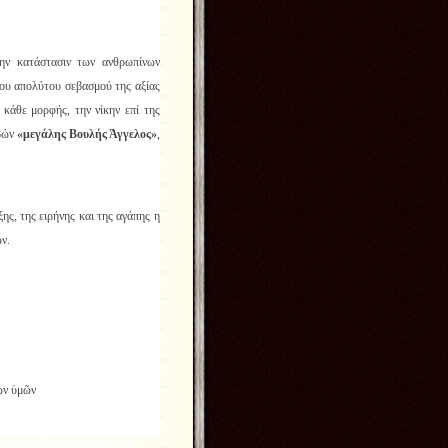
ην κατάστασιν των ανθρωπίνων
ου απολύτου σεβασμού της αξίας
κάθε μορφής, την νίκην επί της
αβών
«μεγάλης Βουλής Άγγελος»
,
ς, της ειρήνης και της αγάπης η
ν.
ων ὑμῶν