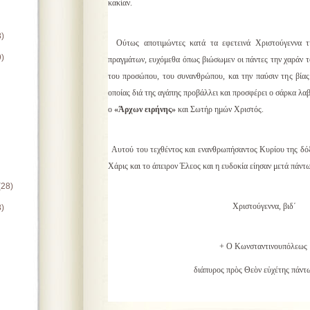
κακίαν.
8)
Ούτως αποτιμώντες κατά τα εφετεινά Χριστούγεννα τ
9)
πραγμάτων, ευχόμεθα όπως βιώσωμεν οι πάντες την χαράν τ
του προσώπου, του συνανθρώπου, και την παύσιν της βίας 
οποίας διά της αγάπης προβάλλει και προσφέρει ο σάρκα λ
ο
«Άρχων ειρήνης»
και Σωτήρ ημών Χριστός.
Αυτού του τεχθέντος και ενανθρωπήσαντος Κυρίου της δόξη
Χάρις και το άπειρον Έλεος και η ευδοκία είησαν μετά πάντω
(28)
Χριστούγεννα, βιδ΄
8)
+ Ο Κωνσταντινουπόλεως
διάπυρος πρὸς Θεὸν εὐχέτης πάντ