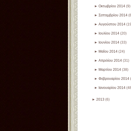
►
Οκτωβρίου 2014
(9)
►
Σεπτεμβρίου 2014
(
►
Αυγούστου 2014
(1
►
Ιουλίου 2014
(20)
►
Ιουνίου 2014
(33)
►
Μαΐου 2014
(24)
►
Απριλίου 2014
(31)
►
Μαρτίου 2014
(38)
►
Φεβρουαρίου 2014
►
Ιανουαρίου 2014
(4
►
2013
(6)