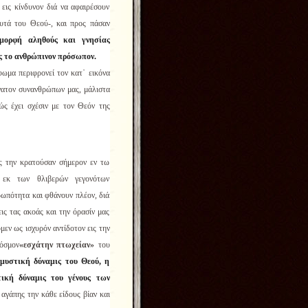
εις κίνδυνον διά να αφαιρέσουν
υτά του Θεού-, και προς πάσαν
μορφή αληθούς και γνησίας
ς το ανθρώπινον πρόσωπον.
ωμα περιφρονεί τον κατ᾿ εικόνα
νατον συνανθρώπων μας, μάλιστα
ς έχει σχέσιν με τον Θεόν της
ς την κρατούσαν σήμερον εν τω
 εκ των θλιβερών γεγονότων
ρωπότητα και φθάνουν πλέον, διά
ις τας ακοάς και την όρασίν μας
μεν ως ισχυρόν αντίδοτον εις την
κόσμον
«εσχάτην πτωχείαν»
του
 μυστική δύναμις του Θεού, η
ική δύναμις του γένους των
 αγάπης την κάθε είδους βίαν και