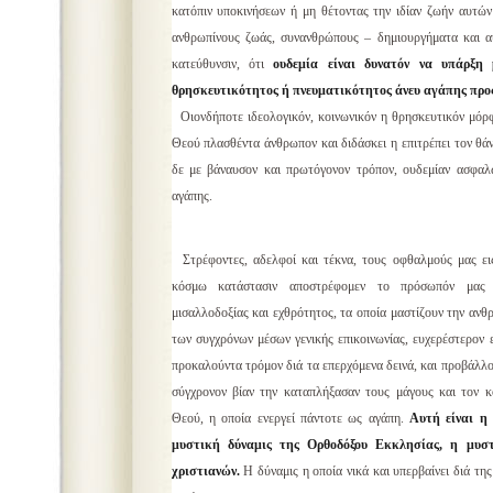
κατόπιν υποκινήσεων ή μη θέτοντας την ιδίαν ζωήν αυτών 
ανθρωπίνους ζωάς, συνανθρώπους – δημιουργήματα και α
κατεύθυνσιν, ότι
ουδεμία είναι δυνατόν να υπάρξη 
θρησκευτικότητος ή πνευματικότητος άνευ αγάπης προ
Οιονδήποτε ιδεολογικόν, κοινωνικόν η θρησκευτικόν μόρφ
Θεού πλασθέντα άνθρωπον και διδάσκει η επιτρέπει τον θά
δε με βάναυσον και πρωτόγονον τρόπον, ουδεμίαν ασφαλώ
αγάπης.
Στρέφοντες, αδελφοί και τέκνα, τους οφθαλμούς μας ει
κόσμω κατάστασιν αποστρέφομεν το πρόσωπόν μας
μισαλλοδοξίας και εχθρότητος, τα οποία μαστίζουν την ανθ
των συγχρόνων μέσων γενικής επικοινωνίας, ευχερέστερον ε
προκαλούντα τρόμον διά τα επερχόμενα δεινά, και προβάλλο
σύγχρονον βίαν την καταπλήξασαν τους μάγους και τον 
Θεού, η οποία ενεργεί πάντοτε ως αγάπη.
Αυτή είναι η
μυστική δύναμις της Ορθοδόξου Εκκλησίας, η μυστ
χριστιανών.
Η δύναμις η οποία νικά και υπερβαίνει διά της