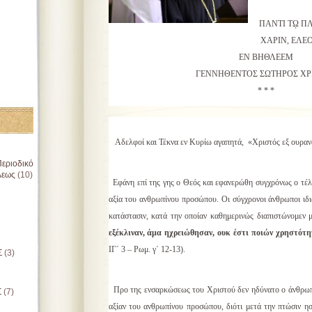
ΠΑΝΤΙ Τῼ Π
ΧΑΡΙΝ, ΕΛΕ
ΕΝ ΒΗΘΛΕΕΜ
ΓΕΝΝΗΘΕΝΤΟΣ ΣΩΤΗΡΟΣ ΧΡ
* * *
Αδελφοί και Τέκνα εν Κυρίω αγαπητά,
«Χριστός εξ ουραν
εριοδικό
λεως
(10)
Εφάνη επί της γης ο Θεός και εφανερώθη συγχρόνως ο τέλ
αξία του ανθρωπίνου προσώπου. Oι σύγχρονοι άνθρωποι ιδι
κατάστασιν, κατά την οποίαν καθημερινώς διαπιστώνομεν
εξέκλιναν, άμα ηχρειώθησαν, ουκ έστι ποιών χρηστότητ
ΙΓ΄ 3 – Ρωμ. γ΄ 12-13).
Σ
(3)
Προ της ενσαρκώσεως του Χριστού δεν ηδύνατο ο άνθρωπ
Σ
(7)
αξίαν του ανθρωπίνου προσώπου, διότι μετά την πτώσιν η