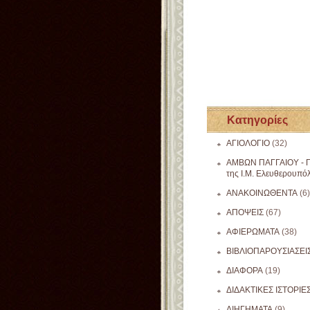
Κατηγορίες
ΑΓΙΟΛΟΓΙΟ
(32)
ΑΜΒΩΝ ΠΑΓΓΑΙΟΥ - Π
της Ι.Μ. Ελευθερουπό
ΑΝΑΚΟΙΝΩΘΕΝΤΑ
(6)
ΑΠΟΨΕΙΣ
(67)
ΑΦΙΕΡΩΜΑΤΑ
(38)
ΒΙΒΛΙΟΠΑΡΟΥΣΙΑΣΕΙ
ΔΙΑΦΟΡΑ
(19)
ΔΙΔΑΚΤΙΚΕΣ ΙΣΤΟΡΙΕ
ΔΙΗΓΗΜΑΤΑ
(9)