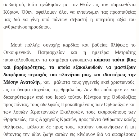
σεβασμού, διότι ηνώθησαν με τον Θεόν εις τον σαρκωθέντα
Κύριον. Όθεν, οφείλομεν όλοι να εντείνωμεν τας προσπαθείας
μας διά να γίνη υπό πάντων σεβαστή η υπερτάτη αξία του
ανθρωπίνου προσώπου.
Μετά πολλής συνοχής καρδίας και βαθείας θλίψεως το
Οικουμενικόν Πατριαρχείον και η ημετέρα Μετριότης
παρακολουθούμεν τα οσημέραι ογκούμενα
κύματα ταύτα βίας
και βαρβαρότητος, τα οποία εξακολουθούν να μαστίζουν
διαφόρους περιοχάς του πλανήτου μας, και ιδιαιτέρως την
Μέσην Ανατολήν,
και μάλιστα τους γηγενείς εκεί χριστιανούς,
εις το όνομα συχνάκις της θρησκείας. Δεν θα παύσωμεν δε να
διακηρύττωμεν από του Ιερού τούτου Κέντρου της Ορθοδοξίας
προς πάντας, τους αδελφούς Προκαθημένους των Ορθοδόξων και
των λοιπών Χριστιανικών Εκκλησιών, τους εκπροσώπους των
Θρησκειών, τους Αρχηγούς Κρατών, προς πάντα άνθρωπον καλής
θελήσεως, μάλιστα δε προς τους, κατόπιν υποκινήσεων ή μη
θέτοντας την ιδίαν ζωήν αυτών εις κίνδυνον διά να αφαιρέσουν