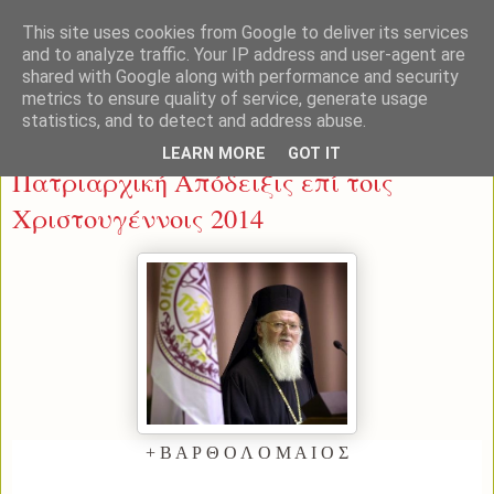
This site uses cookies from Google to deliver its services
and to analyze traffic. Your IP address and user-agent are
shared with Google along with performance and security
metrics to ensure quality of service, generate usage
statistics, and to detect and address abuse.
Σάββατο 20 Δεκεμβρίου 2014
LEARN MORE
GOT IT
Πατριαρχική Απόδειξις επί τοις
Χριστουγέννοις 2014
+ Β Α Ρ Θ Ο Λ Ο Μ Α Ι Ο Σ