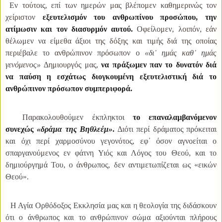
Εν τούτοις, επί των ημερών μας βλέπομεν καθημερινώς τον
χείριστον
εξευτελισμόν του ανθρωπίνου προσώπου, την
ατίμωσιν και τον διασυρμόν αυτού.
Οφείλομεν, λοιπόν, εάν
θέλωμεν να είμεθα άξιοι της δόξης και τιμής διά της οποίας
περιέβαλε το ανθρώπινον πρόσωπον ο
«δι᾿ ημάς καθ᾿ ημάς
γενόμενος»
Δημιουργός μας,
να πράξωμεν παν το δυνατόν διά
να παύση η εσχάτως διογκουμένη εξευτελιστική διά το
ανθρώπινον πρόσωπον συμπεριφορά.
Παρακολουθούμεν έκπληκτοι
το επαναλαμβανόμενον
συνεχώς
«δράμα της Βηθλεέμ»
.
Διότι περί δράματος πρόκειται
και όχι περί χαρμοσύνου γεγονότος, εφ᾿ όσον αγνοείται ο
σπαργανούμενος εν φάτνη Υιός και Λόγος του Θεού, και το
δημιούργημά Του, ο άνθρωπος, δεν αντιμετωπίζεται ως «εικών
Θεού».
Η Αγία Ορθόδοξος Εκκλησία μας και η θεολογία της διδάσκουν
ότι ο άνθρωπος και το ανθρώπινον σώμα αξιούνται πλήρους