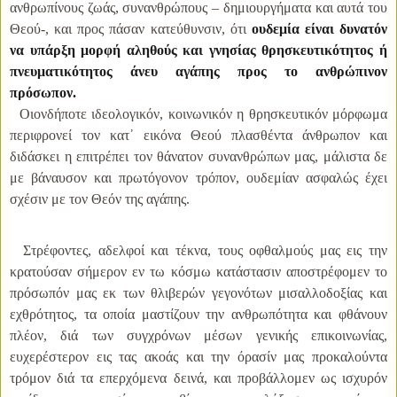
ανθρωπίνους ζωάς, συνανθρώπους – δημιουργήματα και αυτά του
Θεού-, και προς πάσαν κατεύθυνσιν, ότι
ουδεμία είναι δυνατόν
να υπάρξη μορφή αληθούς και γνησίας θρησκευτικότητος ή
πνευματικότητος άνευ αγάπης προς το ανθρώπινον
πρόσωπον.
Οιονδήποτε ιδεολογικόν, κοινωνικόν η θρησκευτικόν μόρφωμα
περιφρονεί τον κατ᾿ εικόνα Θεού πλασθέντα άνθρωπον και
διδάσκει η επιτρέπει τον θάνατον συνανθρώπων μας, μάλιστα δε
με βάναυσον και πρωτόγονον τρόπον, ουδεμίαν ασφαλώς έχει
σχέσιν με τον Θεόν της αγάπης.
Στρέφοντες, αδελφοί και τέκνα, τους οφθαλμούς μας εις την
κρατούσαν σήμερον εν τω κόσμω κατάστασιν αποστρέφομεν το
πρόσωπόν μας εκ των θλιβερών γεγονότων μισαλλοδοξίας και
εχθρότητος, τα οποία μαστίζουν την ανθρωπότητα και φθάνουν
πλέον, διά των συγχρόνων μέσων γενικής επικοινωνίας,
ευχερέστερον εις τας ακοάς και την όρασίν μας προκαλούντα
τρόμον διά τα επερχόμενα δεινά, και προβάλλομεν ως ισχυρόν