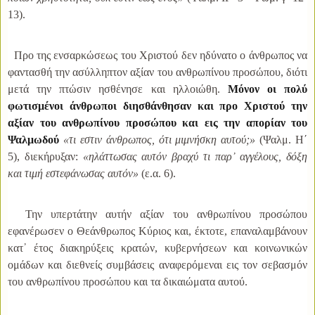
13).
Προ της ενσαρκώσεως του Χριστού δεν ηδύνατο ο άνθρωπος να
φαντασθή την ασύλληπτον αξίαν του ανθρωπίνου προσώπου, διότι
μετά την πτώσιν ησθένησε και ηλλοιώθη.
Μόνον οι πολύ
φωτισμένοι άνθρωποι διησθάνθησαν και προ Χριστού την
αξίαν του ανθρωπίνου προσώπου και εις την απορίαν του
Ψαλμωδού
«τι εστιν άνθρωπος, ότι μιμνήσκη αυτού;»
(Ψαλμ. Η΄
5), διεκήρυξαν:
«ηλάττωσας αυτόν βραχύ τι παρ᾿ αγγέλους, δόξη
και τιμή εστεφάνωσας αυτόν»
(ε.α. 6).
Την υπερτάτην αυτήν αξίαν του ανθρωπίνου προσώπου
εφανέρωσεν ο Θεάνθρωπος Κύριος και, έκτοτε, επαναλαμβάνουν
κατ᾿ έτος διακηρύξεις κρατών, κυβερνήσεων και κοινωνικών
ομάδων και διεθνείς συμβάσεις αναφερόμεναι εις τον σεβασμόν
του ανθρωπίνου προσώπου και τα δικαιώματα αυτού.