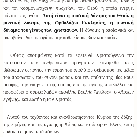
αντίδοτον εις την σύγχρονον βίαν την καταπλήξασαν τους μάγους
και τον κόσμον
«εσχάτην πτωχείαν»
του Θεού, η οποία ενεργεί
πάντοτε ως αγάπη.
Αυτή είναι η μυστική δύναμις του Θεού, η
μυστική δύναμις της Ορθοδόξου Εκκλησίας, η μυστική
δύναμις του γένους των χριστιανών.
Η δύναμις η οποία νικά και
υπερβαίνει διά της αγάπης την κάθε είδους βίαν και κακίαν.
Ούτως αποτιμώντες κατά τα εφετεινά Χριστούγεννα την
κατάστασιν των ανθρωπίνων πραγμάτων, ευχόμεθα όπως
βιώσωμεν οι πάντες την χαράν του απολύτου σεβασμού της αξίας
του προσώπου, του συνανθρώπου, και την παύσιν της βίας κάθε
μορφής, την νίκην επί της οποίας διά της αγάπης προβάλλει και
προσφέρει ο σάρκα λαβών
«μεγάλης Βουλής Άγγελος»
, ο
«Άρχων
ειρήνης»
και Σωτήρ ημών Χριστός.
Αυτού του τεχθέντος και ενανθρωπήσαντος Κυρίου της δόξης,
της ειρήνης και της αγάπης η Χάρις και το άπειρον Έλεος και η
ευδοκία είησαν μετά πάντων.