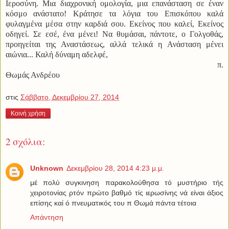
Ιεροσύνη. Μια διαχρονική ομολογία, μια επανάσταση σε έναν
κόσμο ανάστατο! Κράτησε τα λόγια του Επισκόπου καλά
φυλαγμένα μέσα στην καρδιά σου. Εκείνος που καλεί, Εκείνος
οδηγεί. Σε εσέ, ένα μένει! Να θυμάσαι, πάντοτε, ο Γολγοθάς,
προηγείται της Αναστάσεως, αλλά τελικά η Ανάσταση μένει
αιώνια... Καλή δύναμη αδελφέ,
π.
Θωμάς Ανδρέου
στις
Σάββατο, Δεκεμβρίου 27, 2014
Κοινή χρήση
2 σχόλια:
Unknown
Δεκεμβρίου 28, 2014 4:23 μ.μ.
μέ πολύ συγκινηση παρακολούθησα τό μυστήριο τής
χειροτονίας ρτόν πρώτο βαθμό τίς ιερωσίνης νά είναι άξιος
επίσης καί ό πνευματικός του π Θωμά πάντα τέτοια
Απάντηση