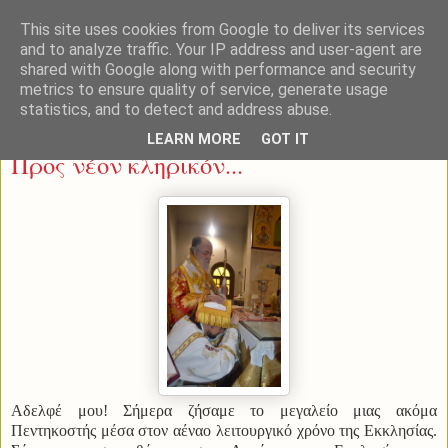
This site uses cookies from Google to deliver its services
and to analyze traffic. Your IP address and user-agent are
shared with Google along with performance and security
metrics to ensure quality of service, generate usage
statistics, and to detect and address abuse.
Σάββατο 27 Δεκεμβρίου 2014
LEARN MORE
GOT IT
Προς νέον κληρικόν...
Αδελφέ μου! Σήμερα ζήσαμε το μεγαλείο μιας ακόμα
Πεντηκοστής μέσα στον αέναο λειτουργικό χρόνο της Εκκλησίας.