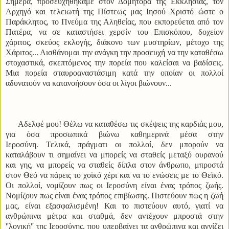
Σήμερα, προσευχηθήκαμε στον Δομήτορα της Εκκλησίας, τον
Αρχηγό και τελειωτή της Πίστεως μας Ιησού Χριστό ώστε ο
Παράκλητος, το Πνεύμα της Αληθείας, που εκπορεύεται από τον
Πατέρα, να σε καταστήσει χερσίν του Επισκόπου, δοχείον
χάριτος, σκεύος εκλογής, διάκονο των μυστηρίων, μέτοχο της
Χάριτος... Αισθάνομαι την ανάγκη την προσευχή να την καταθέσω
στοχαστικά, σκεπτόμενος την πορεία που καλείσαι να βαδίσεις.
Μια πορεία σταυροαναστάσιμη κατά την οποίαν οι πολλοί
αδυνατούν να κατανοήσουν όσα οι λίγοι βιώνουν...
Αδελφέ μου! Θέλω να καταθέσω τις σκέψεις της καρδιάς μου,
για όσα προσωπικά βιώνω καθημερινά μέσα στην
Ιεροσύνη. Τελικά, πράγματι οι πολλοί, δεν μπορούν να
καταλάβουν τι σημαίνει να μπορείς να σταθείς μεταξύ ουρανού
και γης, να μπορείς να σταθείς δίπλα στον άνθρωπο, μπροστά
στον Θεό να πάρεις το χοϊκό χέρι και να το ενώσεις με το Θεϊκό.
Οι πολλοί, νομίζουν πως οι Ιεροσύνη είναι ένας τρόπος ζωής.
Νομίζουν πως είναι ένας τρόπος επιβίωσης. Πιστεύουν πως η ζωή
μας, είναι εξασφαλισμένη! Και το πιστεύουν αυτό, γιατί να
ανθρώπινα μέτρα και σταθμά, δεν αντέχουν μπροστά στην
''λογική'' της Ιεροσύνης, που υπερβαίνει τα ανθρώπινα και αγγίζει