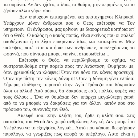
τα ουράνια. Αν δεν ζήσεις ο ίδιος το θαύμα, μην περιμένεις να το
ζήσουν άλλοι γύρω σου.
Δεν υπάρχουν επιτυχημένοι και αποτυχημένοι Κληρικοί.
Υπάρχουν μόνον άνθρωποι που ο Θεός επέτρεψε να Τον
υπηρετούν. Οι άνθρωποι, μας κρίνουν με διαφορετικά κριτήρια απ'
ότι ο Θεός. Ο καλός η ο κακός παπάς, είναι εκείνος που οι πολλοί
αποδέχονται ή οι λίγοι επικρίνουν ίσως και κατακρίνουν. Μην
πιστέψεις ποτέ στα κριτήρια των ανθρώπων, αποδεχόμενος το
ωσαννά, που σύντομα μπορεί να γίνει σταυρωθείτω...
Επέτρεψε ο Θεός, να περιβληθούμε το σχήμα, να
συστρατευθούμε στην πορεία προς την Ανάσταση. Θυμήσου με,
όταν χρειασθείς να κλάψεις! Όταν τον πόνο τον κάνεις προσευχή!
Όταν την πίστη την κάνεις δύναμη! Όταν η δύναμη γίνει ελπίδα!
Σήμερα, στάθηκες μπροστά στην Αγία Τράπεζα και δάκρυσαν
όλοι οι άλλοι! Από αύριο, θα δακρύσεις εσύ, πολλές φορές για
τους άλλους... Ένα να θυμάσαι: δεν υπάρχει μεγαλύτερη χαρά,
από το να μπορείς να δακρύσεις για τον άλλον, αυτόν που στο
πρόσωπο του, συναντάς τον Θεό.
Αδελφέ μου! Στην κλήση Του, ήρθε η κλίση σου. Στις
αποφάσεις του Θεού δεν χωρά ανθρώπινη λογική. Δεν μπορεί το
Υπέρλογο να το εξηγήσεις λογικά... Αυτό που κάποιοι θεωρήσουν
παράλογο, να γνωρίζεις πως αφορά το υπέρλογο. Αυτό είναι η