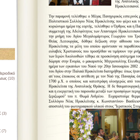
της Ανατολικής
Ηρακλειτσιανοί.
Την παραμονή τελέσθηκε ο Μέγας Πανηγυρικός εσπερινός 
Πολιτιστικού Συλλόγου Νέας Ηρακλείτσης που φέρει και τ
κυριώνυμο ημέρα της εορτής, τελέσθηκε ο Όρθρος και η Πα
συμμετοχή της Αδελφότητος των Απανταχού Ηρακλειτσιανώ
την μνήμη του Αγίου Μεγαλομάρτυρος Γεωργίου του Τρο
Θείας Λειτουργίας, δόθηκε δεξίωση στην αίθουσα το
Ηρακλείτσης τα μέλη του οποίου φρόντισαν να παραθέσου
ευλαβείς Χριστιανούς που προσήλθαν να τιμήσουν την μνήμ
των Ιερών Ακολουθιών τέθηκε σε προσκύνηση απότμημα του
δώρησε στην Ενορία, ο μακαριστός Μητροπολίτης Ελευθε
ημέρα των εγκαινίων του Ναού την 20ην Ιανουαρίου 2002 .
του Αγίου στην Παλαιά Ηρακλείτσα διατηρήθηκε όπως ήταν 
εριοδικό
απ΄τους έποικους σε αντίθεση με τον Ναό της Παναγίας όπ
λεως
(10)
1700 μ.Χ. ο οποίους και κατεστράφη ολοσχερώς από του
Ηρακλείτσα της Ανατολικής Θράκης. Η δε θαυματουργική
και η ευεργετική του παρουσία μεταξύ των προσφύγων περιγ
ξεριζωμού'' του π. Θωμά Ανδρέου. Ευχαριστούμε θερμ
Συλλόγου Νέας Ηρακλείτσης κ. Κωνσταντίνον- Βασίλειο
αποστολή του φωτογραφικού υλικού στους ''Ιερατικούς Στο
Σ
(3)
Σ
(7)