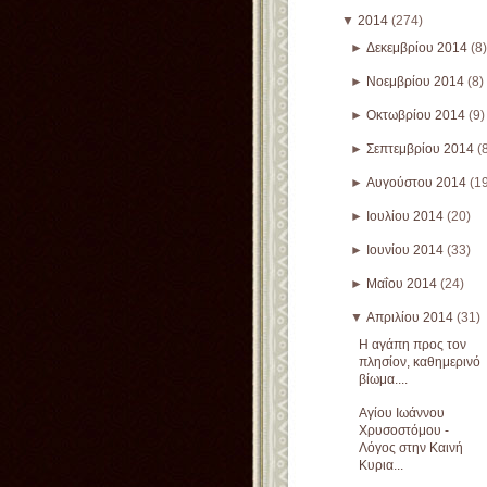
▼
2014
(274)
►
Δεκεμβρίου 2014
(8)
►
Νοεμβρίου 2014
(8)
►
Οκτωβρίου 2014
(9)
►
Σεπτεμβρίου 2014
(
►
Αυγούστου 2014
(1
►
Ιουλίου 2014
(20)
►
Ιουνίου 2014
(33)
►
Μαΐου 2014
(24)
▼
Απριλίου 2014
(31)
Η αγάπη προς τον
πλησίον, καθημερινό
βίωμα....
Αγίου Ιωάννου
Χρυσοστόμου -
Λόγος στην Καινή
Κυρια...