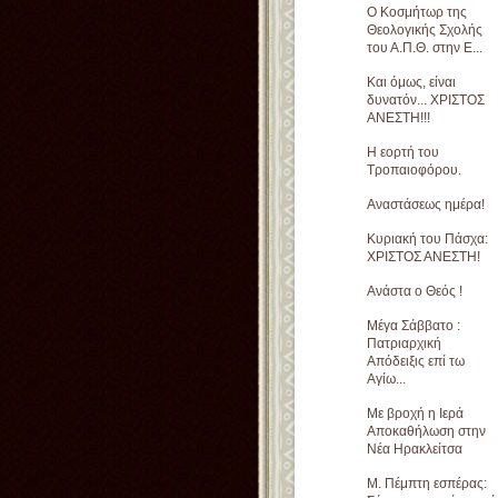
Ο Κοσμήτωρ της
Θεολογικής Σχολής
του Α.Π.Θ. στην Ε...
Και όμως, είναι
δυνατόν... ΧΡΙΣΤΟΣ
ΑΝΕΣΤΗ!!!
Η εορτή του
Τροπαιοφόρου.
Αναστάσεως ημέρα!
Κυριακή του Πάσχα:
ΧΡΙΣΤΟΣ ΑΝΕΣΤΗ!
Ανάστα ο Θεός !
Μέγα Σάββατο :
Πατριαρχική
Απόδειξις επί τω
Αγίω...
Με βροχή η Ιερά
Αποκαθήλωση στην
Νέα Ηρακλείτσα
Μ. Πέμπτη εσπέρας: