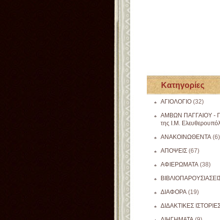
Κατηγορίες
ΑΓΙΟΛΟΓΙΟ
(32)
ΑΜΒΩΝ ΠΑΓΓΑΙΟΥ - Π
της Ι.Μ. Ελευθερουπό
ΑΝΑΚΟΙΝΩΘΕΝΤΑ
(6)
ΑΠΟΨΕΙΣ
(67)
ΑΦΙΕΡΩΜΑΤΑ
(38)
ΒΙΒΛΙΟΠΑΡΟΥΣΙΑΣΕΙ
ΔΙΑΦΟΡΑ
(19)
ΔΙΔΑΚΤΙΚΕΣ ΙΣΤΟΡΙΕ
ΔΙΗΓΗΜΑΤΑ
(9)