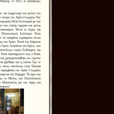
 Θράκης το 1922, οι πρόσφυγες
με την συμμετοχή των μελών του
ο όνομα του Αγίου Γεωργίου.Την
νηγυρική Θεία Λειτουργία με την
ν που επίσης τίμησαν και φέτος
παιοφόρου. Μετά το πέρας της
υ Πολιτιστικού Συλλόγου Νέας
ν τα πασχάλια κεράσματα στους
η του Αγίου. Κατά την διάρκεια
 Ιερού Λειψάνου του Αγίου, που
ρουπόλεως κυρός Ευδόκιμος την
 Είναι αξιοσημείωτο πως ο Ναός
και χρησιμοποιήθηκε ως τέμενος
ου βρέθηκε και η εικόνα Της το
ς νέους κατοίκους στην Παλαιά
 παρέμβαση του Αγίου Γεωργίου
ράφεται στο διήγημα: ''Η ώρα του
ώς το Μέλος του Πολιτιστικού
ν Μαούνατζη για την λήψη και
χασμούς'' .