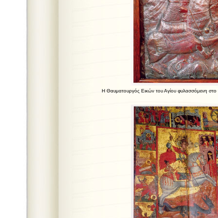
Η Θαυματουργός Εικών του Αγίου φυλασσόμενη στο