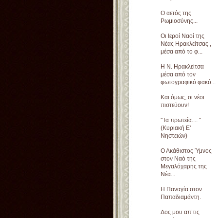
Ο αετός της
Ρωμιοσύνης...
Οι Ιεροί Ναοί της
Νέας Ηρακλείτσας ,
μέσα από το φ...
Η Ν. Ηρακλείτσα
μέσα από τον
φωτογραφικό φακό...
Και όμως, οι νέοι
πιστεύουν!
''Τα πρωτεία.... ''
(Κυριακή Ε'
Νηστειών)
Ο Ακάθιστος Ύμνος
στον Ναό της
Μεγαλόχαρης της
Νέα...
Η Παναγία στον
Παπαδιαμάντη.
Δος μου απ’τις