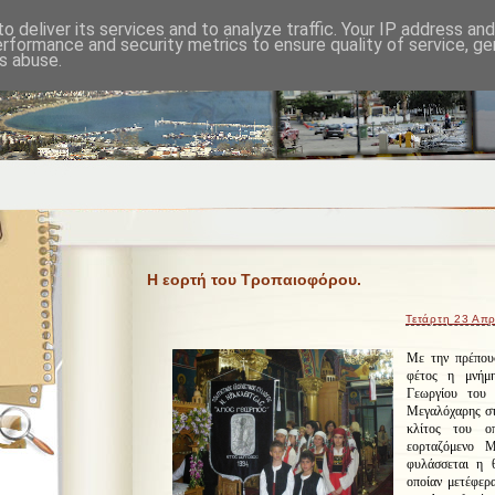
o deliver its services and to analyze traffic. Your IP address an
erformance and security metrics to ensure quality of service, g
s abuse.
Η εορτή του Τροπαιοφόρου.
Τετάρτη 23 Απρ
Με την πρέπου
φέτος η μνήμ
Γεωργίου του
Μεγαλόχαρης στ
κλίτος του οπ
εορταζόμενο Μ
φυλάσσεται η 
οποίαν μετέφερ