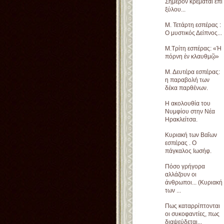
Σήμερον κρεμάται επί
ξύλου...
Μ. Τετάρτη εσπέρας :
Ο μυστικός Δείπνος...
Μ.Τρίτη εσπέρας: «Ἡ
πόρνη ἐν κλαυθμῷ»
Μ. Δευτέρα εσπέρας:
η παραβολή των
δέκα παρθένων.
Η ακολουθία του
Νυμφίου στην Νέα
Ηρακλείτσα.
Κυριακή των Βαΐων
εσπέρας . Ο
πάγκαλος Ιωσήφ.
Πόσο γρήγορα
αλλάζουν οι
άνθρωποι... (Κυριακή
των ...
Πως καταρρίπτονται
οι συκοφαντίες, πως
διαψεύδεται...