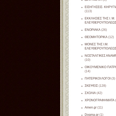
ΕΙΣΗΓΗΣΕΙΣ- ΚΗΡΥΓ
(113)
ΕΚΚΛΗΣΙΕΣ ΤΗΣ Ι. Μ.
ΕΛΕΥΘΕΡΟΥΠΟΛΕΩ
ΕΝΟΡΙΑΚΑ
(26)
ΘΕΟΜΗΤΟΡΙΚΑ
(12)
ΜΟΝΕΣ ΤΗΣ Ι.Μ.
ΕΛΕΥΘΕΡΟΥΠΟΛΕΩ
ΝΟΣΤΑΛΓΙΚΕΣ ΑΝΑΜΝ
(10)
ΟΙΚΟΥΜΕΝΙΚΟ ΠΑΤΡ
(14)
ΠΑΤΕΡΙΚΟΙ ΛΟΓΟΙ
(3)
ΣΚΕΨΕΙΣ
(128)
ΣΧΟΛΙΑ
(42)
ΧΡΟΝΟΓΡΑΦΗΜΑΤΑ
Amen.gr
(11)
Dogma.gr
(1)