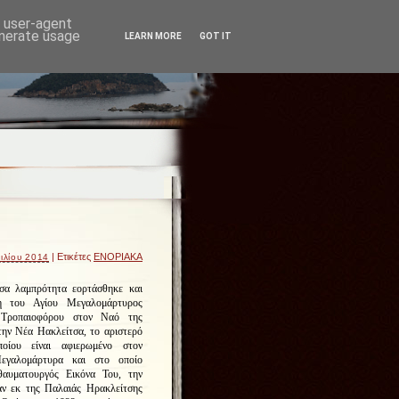
d user-agent
enerate usage
LEARN MORE
GOT IT
| Ετικέτες
ΕΝΟΡΙΑΚΑ
ιλίου 2014
σα λαμπρότητα εορτάσθηκε και
η του Αγίου Μεγαλομάρτυρος
 Τροπαιοφόρου στον Ναό της
ην Νέα Ηακλείτσα, το αριστερό
οίου είναι αφιερωμένο στον
εγαλομάρτυρα και στο οποίο
θαυματουργός Εικόνα Του, την
αν εκ της Παλαιάς Ηρακλείτσης