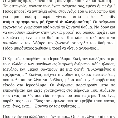
Ο Χριστός όμως απαντά και η απάντησις του είναι καταλυτική. ''
Τους πτωχούς, πάντοτε τους έχετε ανάμεσα σας, εμένα όμως όχι!''
Ποιος μπορεί να αντιτάξει λόγο, στον Λόγο Του Θεανθρώπου που
για μια ακόμη φορά γίνεται αιτία ώστε ''
πᾶν
στόμα
φραγήσεται,
μὴ ἔχον
τί
ἀπολογήσασθαι;
'' Οι άνθρωποι
έρχονται να γνωρίσουν από κοντά το ζωντανό θαύμα. Να δουν και
να ακούσουν Εκείνον στην γλυκιά μορφή του οποίου, αρχίζει και
τελειώνει η έννοια του θαύματος! Και κάποιοι σκέπτονται να
σκοτώσουν τον Λάζαρο την ζωντανή σφραγίδα του θαύματος.
Πόσο μικρόψυχος αλήθεια μπορεί να γίνει ο άνθρωπος...
Ο Χριστός καταφθάνει στα Ιεροσόλυμα. Εκεί, τον υποδέχονται με
τους κλάδους των φοινίκων ως λυτρωτή άνθρωποι κάθε ηλικίας,
Μεγάλοι και μικροί φωνάζουν με μια φωνή: ''Ευλογημένος ο
ερχόμενος... '' Εκείνος, δείχνει την οδόν της άκρας ταπεινώσεως
που καλείται σε λίγο να βαδίσει, μέσα από την θριαμβευτική
είσοδο στα Ιεροσόλυμα. Οι άνθρωποι παραληρούν μέσα σε
επιφωνήματα και ιαχές γονατίζοντας στο πέρασμα Του. Ανάμεσα
τους ένας τυφλός που είδε το φως του από τα χέρια Του, ένας
παράλυτος που ο Ίδιος τον σήκωσε από το κρεββάτι του πόνου,
ένας ,ένας, ένας.... Ωσαννά εν τοις υψίστοις ...
Πόσο γρήγορα αλλάζουν οι άνθρωποι... Οι ίδιοι , λίγο μετά με την