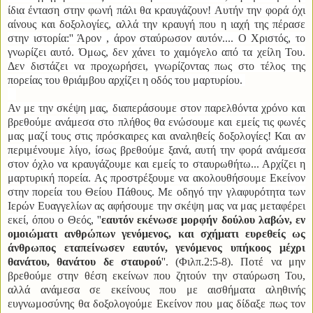
ίδια ένταση στην φωνή πάλι θα κραυγάζουν! Αυτήν την φορά όχι
αίνους και δοξολογίες, αλλά την κραυγή που η ιαχή της πέρασε
στην ιστορία:'' Άρον , άρον σταύρωσον αυτόν.... Ο Χριστός, το
γνωρίζει αυτό. Όμως, δεν χάνει το χαμόγελο από τα χείλη Του.
Δεν διστάζει να προχωρήσει, γνωρίζοντας πως στο τέλος της
πορείας του θριάμβου αρχίζει η οδός του μαρτυρίου.
Αν με την σκέψη μας, διαπεράσουμε στον παρελθόντα χρόνο και
βρεθούμε ανάμεσα στο πλήθος θα ενώσουμε και εμείς τις φωνές
μας μαζί τους στις πρόσκαιρες και αναληθείς δοξολογίες! Και αν
περιμένουμε λίγο, ίσως βρεθούμε ξανά, αυτή την φορά ανάμεσα
στον όχλο να κραυγάζουμε και εμείς το σταυρωθήτω... Αρχίζει η
μαρτυρική πορεία. Ας προστρέξουμε να ακολουθήσουμε Εκείνον
στην πορεία του Θείου Πάθους. Με οδηγό την γλαφυρότητα των
Ιερών Ευαγγελίων ας αφήσουμε την σκέψη μας να μας μεταφέρει
εκεί, όπου ο Θεός, ''
εαυτόν εκένωσε μορφήν δούλου λαβών, εν
ομοιώματι ανθρώπων γενόμενος, και σχήματι ευρεθείς ως
άνθρωπος εταπείνωσεν εαυτόν, γενόμενος υπήκοος μέχρι
θανάτου, θανάτου δε σταυρού
''. (Φιλπ.2:5-8). Ποτέ να μην
βρεθούμε στην θέση εκείνων που ζητούν την σταύρωση Του,
αλλά ανάμεσα σε εκείνους που με αισθήματα αληθινής
ευγνωμοσύνης θα δοξολογούμε Εκείνον που μας δίδαξε πως τον