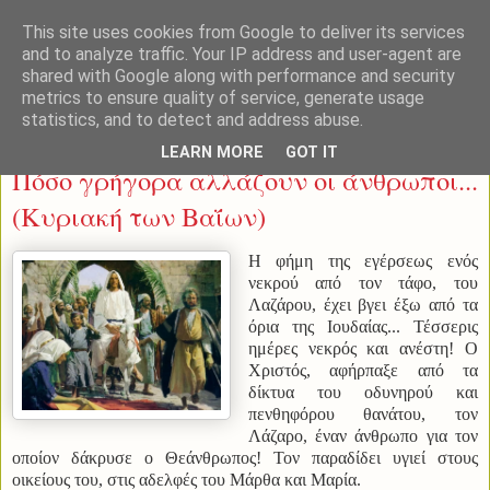
This site uses cookies from Google to deliver its services
and to analyze traffic. Your IP address and user-agent are
shared with Google along with performance and security
metrics to ensure quality of service, generate usage
statistics, and to detect and address abuse.
Σάββατο 12 Απριλίου 2014
LEARN MORE
GOT IT
Πόσο γρήγορα αλλάζουν οι άνθρωποι...
(Κυριακή των Βαΐων)
Η φήμη της εγέρσεως ενός
νεκρού από τον τάφο, του
Λαζάρου, έχει βγει έξω από τα
όρια της Ιουδαίας... Τέσσερις
ημέρες νεκρός και ανέστη! Ο
Χριστός, αφήρπαξε από τα
δίκτυα του οδυνηρού και
πενθηφόρου θανάτου, τον
Λάζαρο, έναν άνθρωπο για τον
οποίον δάκρυσε ο Θεάνθρωπος! Τον παραδίδει υγιεί στους
οικείους του, στις αδελφές του Μάρθα και Μαρία.