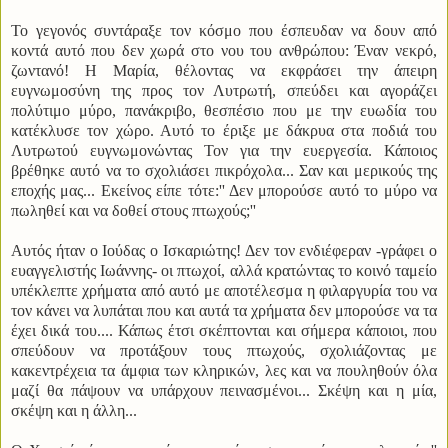
Το γεγονός συντάραξε τον κόσμο που έσπευδαν να δουν από
κοντά αυτό που δεν χωρά στο νου του ανθρώπου: Έναν νεκρό,
ζωντανό!
Η Μαρία, θέλοντας να εκφράσει την άπειρη
ευγνωμοσύνη της προς τον Λυτρωτή, σπεύδει και αγοράζει
πολύτιμο μύρο, πανάκριβο, θεσπέσιο που με την ευωδία του
κατέκλυσε τον χώρο. Αυτό το έριξε με δάκρυα στα ποδιά του
Λυτρωτού ευγνωμονώντας Τον για την ευεργεσία. Κάποιος
βρέθηκε αυτό να το σχολιάσει πικρόχολα... Σαν και μερικούς της
εποχής μας... Εκείνος είπε τότε:'' Δεν μπορούσε αυτό το μύρο να
πωληθεί και να δοθεί στους πτωχούς;''
Αυτός ήταν ο Ιούδας ο Ισκαριώτης! Δεν τον ενδιέφεραν -γράφει ο
ευαγγελιστής Ιωάννης- οι πτωχοί, αλλά κρατώντας το κοινό ταμείο
υπέκλεπτε χρήματα από αυτό με αποτέλεσμα η φιλαργυρία του να
τον κάνει να λυπάται που και αυτά τα χρήματα δεν μπορούσε να τα
έχει δικά του.... Κάπως έτσι σκέπτονται και σήμερα κάποιοι, που
σπεύδουν να προτάξουν τους πτωχούς, σχολιάζοντας με
κακεντρέχεια τα άμφια των κληρικών, λες και να πουληθούν όλα
μαζί θα πάψουν να υπάρχουν πεινασμένοι... Σκέψη και η μία,
σκέψη και η άλλη...