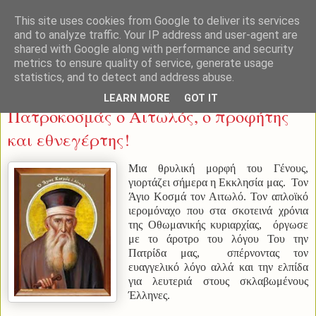
This site uses cookies from Google to deliver its services
and to analyze traffic. Your IP address and user-agent are
shared with Google along with performance and security
metrics to ensure quality of service, generate usage
statistics, and to detect and address abuse.
Πέμπτη 24 Αυγούστου 2023
LEARN MORE
GOT IT
Πατροκοσμάς ο Αιτωλός, ο προφήτης
και εθνεγέρτης!
Μια θρυλική μορφή του Γένους,
γιορτάζει σήμερα η Εκκλησία μας. Τον
Άγιο Κοσμά τον Αιτωλό. Τον απλοϊκό
ιερομόναχο που στα σκοτεινά χρόνια
της Οθωμανικής κυριαρχίας, όργωσε
με το άροτρο του λόγου Του την
Πατρίδα μας, σπέρνοντας τον
ευαγγελικό λόγο αλλά και την ελπίδα
για λευτεριά στους σκλαβωμένους
Έλληνες.