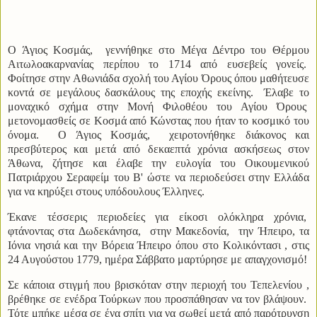
Ο Άγιος Κοσμάς, γεννήθηκε στο Μέγα Δέντρο του Θέρμου
Αιτωλοακαρνανίας περίπου το 1714 από ευσεβείς γονείς.
Φοίτησε στην Αθωνιάδα σχολή του Αγίου Όρους όπου μαθήτευσε
κοντά σε μεγάλους δασκάλους της εποχής εκείνης. Έλαβε το
μοναχικό σχήμα στην Μονή Φιλοθέου του Αγίου Όρους
μετονομασθείς σε Κοσμά από Κώνστας που ήταν το κοσμικό του
όνομα. Ο Άγιος Κοσμάς, χειροτονήθηκε διάκονος και
πρεσβύτερος και μετά από δεκαεπτά χρόνια ασκήσεως στον
Άθωνα, ζήτησε και έλαβε την ευλογία του Οικουμενικού
Πατριάρχου Σεραφείμ του Β' ώστε να περιοδεύσει στην Ελλάδα
για να κηρύξει στους υπόδουλους Έλληνες.
Έκανε τέσσερις περιοδείες για είκοσι ολόκληρα χρόνια,
φτάνοντας στα Δωδεκάνησα, στην Μακεδονία, την Ήπειρο, τα
Ιόνια νησιά και την Βόρεια Ήπειρο όπου στο Κολικόντασι , στις
24 Αυγούστου 1779, ημέρα Σάββατο μαρτύρησε με απαγχονισμό!
Σε κάποια στιγμή που βρισκόταν στην περιοχή του Τεπελενίου ,
βρέθηκε σε ενέδρα Τούρκων που προσπάθησαν να τον βλάψουν.
Τότε μπήκε μέσα σε ένα σπίτι για να σωθεί μετά από παρότρυνση