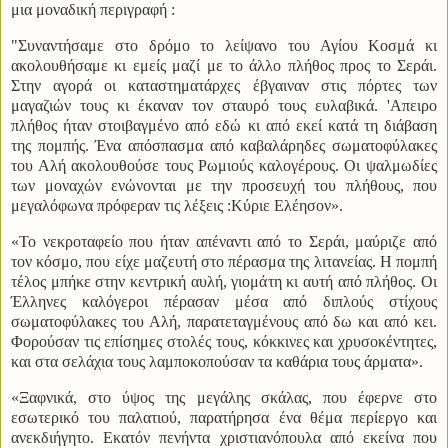
μια μοναδική περιγραφή :
"Συναντήσαμε στο δρόμο το λείψανο του Αγίου Κοσμά κι
ακολουθήσαμε κι εμείς μαζί με το άλλο πλήθος προς το Σεράι.
Στην αγορά οι καταστηματάρχες έβγαιναν στις πόρτες των
μαγαζιών τους κι έκαναν τον σταυρό τους ευλαβικά. 'Απειρο
πλήθος ήταν στοιβαγμένο από εδώ κι από εκεί κατά τη διάβαση
της πομπής. Ένα απόσπασμα από καβαλάρηδες σωματοφύλακες
του Αλή ακολουθούσε τους Ρωμιούς καλογέρους. Οι ψαλμωδίες
των μοναχών ενώνονται με την προσευχή του πλήθους, που
μεγαλόφωνα πρόφεραν τις λέξεις :Κύριε Ελέησον».
«Το νεκροταφείο που ήταν απέναντι από το Σεράι, μαύριζε από
τον κόσμο, που είχε μαζευτή στο πέρασμα της λιτανείας. Η πομπή
τέλος μπήκε στην κεντρική αυλή, γιομάτη κι αυτή από πλήθος. Οι
Έλληνες καλόγεροι πέρασαν μέσα από διπλούς στίχους
σωματοφύλακες του Αλή, παρατεταγμένους από δω και από κει.
Φορούσαν τις επίσημες στολές τους, κόκκινες και χρυσοκέντητες,
και στα σελάχια τους λαμποκοπούσαν τα καθάρια τους άρματα».
«Ξαφνικά, στο ύψος της μεγάλης σκάλας, που έφερνε στο
εσωτερικό του παλατιού, παρατήρησα ένα θέμα περίεργο και
ανεκδιήγητο. Εκατόν πενήντα χριστιανόπουλα από εκείνα που