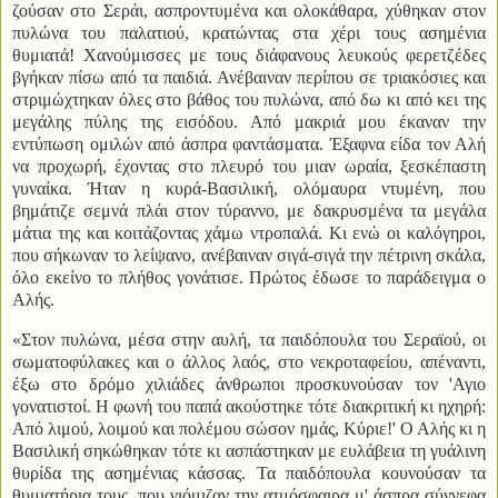
ζούσαν στο Σεράι, ασπροντυμένα και ολοκάθαρα, χύθηκαν στον
πυλώνα του παλατιού, κρατώντας στα χέρι τους ασημένια
θυμιατά! Χανούμισσες με τους διάφανους λευκούς φερετζέδες
βγήκαν πίσω από τα παιδιά. Ανέβαιναν περίπου σε τριακόσιες και
στριμώχτηκαν όλες στο βάθος του πυλώνα, από δω κι από κει της
μεγάλης πύλης της εισόδου. Από μακριά μου έκαναν την
εντύπωση ομιλών από άσπρα φαντάσματα. Έξαφνα είδα τον Αλή
να προχωρή, έχοντας στο πλευρό του μιαν ωραία, ξεσκέπαστη
γυναίκα. Ήταν η κυρά-Βασιλική, ολόμαυρα ντυμένη, που
βημάτιζε σεμνά πλάι στον τύραννο, με δακρυσμένα τα μεγάλα
μάτια της και κοιτάζοντας χάμω ντροπαλά. Κι ενώ οι καλόγηροι,
που σήκωναν το λείψανο, ανέβαιναν σιγά-σιγά την πέτρινη σκάλα,
όλο εκείνο το πλήθος γονάτισε. Πρώτος έδωσε το παράδειγμα ο
Αλής.
«Στον πυλώνα, μέσα στην αυλή, τα παιδόπουλα του Σεραϊού, οι
σωματοφύλακες και ο άλλος λαός, στο νεκροταφείου, απέναντι,
έξω στο δρόμο χιλιάδες άνθρωποι προσκυνούσαν τον 'Αγιο
γονατιστοί. Η φωνή του παπά ακούστηκε τότε διακριτική κι ηχηρή:
Από λιμού, λοιμού και πολέμου σώσον ημάς, Κύριε!' Ο Αλής κι η
Βασιλική σηκώθηκαν τότε κι ασπάστηκαν με ευλάβεια τη γυάλινη
θυρίδα της ασημένιας κάσσας. Τα παιδόπουλα κουνούσαν τα
θυμιατήρια τους, που γιόμιζαν την ατμόσφαιρα μ' άσπρα σύννεφα