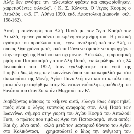
Αλής δεν εννόησε την τελευταίαν φράσιν και απεχωρίσθηκαν,
χαιρετισθέντες φιλικώς". ( Κ. Σ. Κώνστα, Ο 'Αγιος Κοσμάς ο
Αιτωλός , εκδ. Γ΄, Αθήνα 1990, εκδ. Αποστολική Διακονία, σελ.
158-162).
Αυτή η συνάντηση του Αλή Πασά με τον Άγιο Κοσμά τον
Αιτωλό, έμεινε για πάντα τυπωμένη στην μνήμη του. Η μυστική
αγιότητα του προσώπου του, έγινε αντιληπτή από τον Αλή, ο
οποίος λίγα χρόνια μετά, από τα Γιάννενα έφτασε να κυριαρχήσει
στην περιοχή της Ηπείρου και οχι μόνον. Ασφαλώς, η προφητική
ρήση του Πατροκοσμά για τον Αλή Πασά, εκπληρώθηκε στις 24
Ιανουαρίου του 1822, όταν εγκλωβίστηκε στο νησί της
Παμβώτιδας λίμνης των Ιωαννίνων όπου και αποκεφαλίστηκε στα
σκαλοπάτια της Μονής Αγίου Παντελεήμονα και το κεφάλι του,
ματωμένο μεταφέρθηκε στην Κωνσταντινούπολη ως απόδειξη του
θανάτου του στον Σουλτάνο Μαχμούτ τον Β'.
Διαβάζοντας κάποιος το κείμενο αυτό, εύλογα ίσως διερωτηθεί,
ποιός είναι ο λόγος εκτενούς αναφοράς στον Αλή Πασά των
Ιωαννίνων σήμερα στην γιορτή του Αγίου Κοσμά του Αιτωλού!
Γιατι, ο πρώτος που τιμά ως Άγιο τον Πατροκοσμά, είναι αυτός!
Και όχι μόνο αυτό, αλλά μετά τον μαρτυρικό θάνατο του Αγίου
στο Κολικόντασι, χρηματοδοτεί ο ίδιος την ανέγερση του