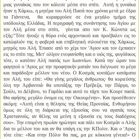
μιας γυναίκας που τον κάλεσε μέσα στο σπίτι. Αυτή η γυναίκα
ήταν η Χάμκω, η μητέρα του Αλή Πασά που χρόνια μετά με έδρα
τα Γιάννενα, θα κυριαρχούσε σε ένα μεγάλο τμήμα της
υπόδουλης Ελλάδας. Η περιγραφή της συνάντησης του Αγίου με
τον Αλή μέσα στο σπίτι, γίνεται απο τον Κ. Κώνστα ως
εξής:"Τότε ήνοιξε η θύρα ενός αρχοντικού και προέβαλεν εις το
κατώφλιόν της η φοβερά και επιβλητική σιλουέττα της Χάμκως,
μητρός του Αλή. Έπιασε από το χέρι τον 'Αγιον και τον έμπασεν
εις το σπίτι της. Μετ' ολίγον ενεφανίσθη και ο υιός της, φυγόδικος
τότε, ο κατόπιν Αλή πασάς των Ιωαννίων. Κατά την ώραν του
φαγητού ο 'Αγιος με την προφητικήν ματιάν του διέγνωσε το μέγα
και παράδοξον μέλλον του νέου. Ο Κοσμάς κοιτάζων κατάματα
τον Αλή, του είπε: «Θα γίνης μεγάλος άνθρωπος· θα κυριεύσης
όλη την Αρβανιτιά· θα υποτάξης την Πρέβεζα, την Πάργα, το
Σούλι, το Δέλβινο, το Γαρδίκι και αυτό το τάχτι του Κουρτ πασά.
Θα αφήσης μεγάλο όνομα εις την Οικουμένην». Και προσέθεσεν
ακόμη: «Αυτή είναι η θέλησις της Θείας Προνοίας. Ενθυμήσου
όμως σε όλη τη διάρκεια της εξουσίας σου να αγαπάς τους
Χριστιανούς, αν θέλης να μείνη η εξουσία εις τους διαδόχους
σου». Την επομένη πρωίαν ηρώτησε και πάλι τον Κοσμάν ο Αλής
δια το μέλλον του και αν θα υπάγη εις την ΚΠολιν. Και ο 'Αγιος
τότε είπε: «Και στην Πόλιν θα πας, μα με κόκκινα γένεια!» Ο