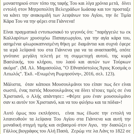
μοναστηριού στον τόπο της ταφής Του και λίγα χρόνια μετά, δίνει
εντολή στον Μητροπολίτη Βελεγράδων Ιωάσαφ και τον προσταξε
να κάνει την ανακομιδή των λειψάνων του Αγίου, την δε Τιμία
Κάρα Του να την φέρει στα Γιάννενα!
Είναι πραγματικά εντυπωσιακό το γεγονός ότι: "παρήγγειλε τω εκ
Καλλαρύτων χρυσοχόω Παπαγεωργίου, για την αγία κάρα του,
ασημένια φλωροκαπνισμένη θήκη με διαμάντια και συχνά έφερε
τα ιερά λείψανά του στα Γιάννενα για να τα ανασπασθή, οπότε
γινότανε μεγάλη τελετή με τη συμμετοχή αυτού, της κυρά
Βασιλικής, του κλήρου, του λαού και αυτών των Τούρκων
ακόμα". (Μ. Αλ. Μαμασούλα, "Ο Εθναπόστολος Άγιος Κοσμάς ο
Αιτωλός". Έκδ. «Ενωμένη Ρωμηοσύνη», 2016, σελ. 123).
Μάλιστα, όταν κάποιοι Μουσουλμάνοι του είπαν πως δεν είναι
σωστό, ένας πιστός Μουσουλμάνος να δίνει τέτοιες τιμές σε ένα
Χριστιανό, ο Αλής απάντησε:: «Φέρτε μου έναν μουσουλμάνο
σαν κι αυτόν τον Χριστιανό, και να του φιλήσω και τα πόδια»!
Αυτό όμως που εκπλήσσει, είναι πως έδωσε την εντολή να
λιτανευθούν τα λείψανα Του Αγίου στα Γιάννενα και αυτή την
μοναδική στιγμή τιμής και σεβασμού στον Αγιο, την διασώζει ο
Γάλλος βιογράφος του Αλή Πασά, Ζερώμ ντε λα Λάνς το 1822 σε