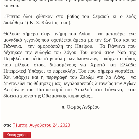
καπνού.
«Έπειτα όλοι χάθηκαν στο βάθος του Σεραϊού κι ο λαός
διαλύθηκε! ( Κ. Σ. Κώνστα, ο.π.)..
Θέλησα σήμερα στην μνήμη του Αγίου, να μεταφέρω ένα
μοναδικό γεγονός που σχετίζεται άμεσα με την ζωή Του και τα
Γιάννενα, την ομορφόπολη της Ηπείρου. Τα Γιάννενα που
δέχτηκαν την ευλογία του λόγου Του αφού στον Ναό της
Περιβλέπτου μέσα στην πόλη των Ιωαννίνων, υπάρχει ο τόπος
που μίλησε στους διψασμένους για Χριστό και Ελλάδα
Ηπειρώτες! Υπάρχει το παρεκκλήσι Του που σήμερα γιορτάζει.
Και υπάρχει και η περιγραφή του Ζερώμ ντε λα Λάνς, να
ζωντανεύει τις θύμησες μιας μεγαλοπρεπούς λιτανείας των Αγίων
Λειψάνων του Πατροκοσμά του Αιτωλού στα Γιάννενα, στα
δίσεκτα χρόνια της Οθωμανικής κυριαρχίας...
π. Θωμάς Ανδρέου
στις
Πέμπτη, Αυγούστου 24, 2023
Κοινή χρήση