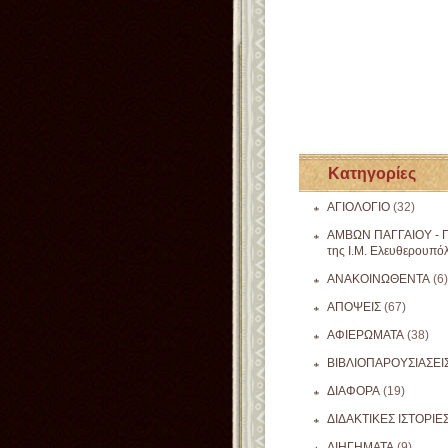
Κατηγορίες
ΑΓΙΟΛΟΓΙΟ
(32)
ΑΜΒΩΝ ΠΑΓΓΑΙΟΥ - Π
της Ι.Μ. Ελευθερουπό
ΑΝΑΚΟΙΝΩΘΕΝΤΑ
(6)
ΑΠΟΨΕΙΣ
(67)
ΑΦΙΕΡΩΜΑΤΑ
(38)
ΒΙΒΛΙΟΠΑΡΟΥΣΙΑΣΕΙ
ΔΙΑΦΟΡΑ
(19)
ΔΙΔΑΚΤΙΚΕΣ ΙΣΤΟΡΙΕ
ΔΙΗΓΗΜΑΤΑ
(9)