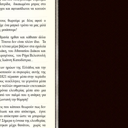
Πατρίδα, δικαιωμένοι μπρος στο
οι και αφτιασίδωτοι να κοιτούν
α τους θωρούμε με δέος αφού ο
ε ένα μαγικό τρόπο να μας μιλά
υς μοιάσουμε!
θρανία ηρθαν και κάθισαν άλλα
Τίποτα δεν είναι πλέον ίδιο. Τα
α τέτοια μέρα βάζουν στα σχολεία
άκη, του Αθανασίου Διάκου και
ρογένους, του Ρήγα Βελεστινλή
 Ιωάννη Καποδίστρια...
 των ηρώων της Ελλάδος και την
οποιούν οι συγκυρίες αυτής της
1821 πέρασαν μέσα στην περίοδο
ους νεοέλληνες τα γεγονότα μέσα
 πολλών σημαντικών επετειακών
όνια ελευθερίας μέσα απο μια
από τον παλμό που η ανάγκη για
 ζωντανή την θύμηση!
ις που κάποιοι θεωρούν πως δεν
είλωσε και απο απόκτημα, έγινε
 το απόκτησαν ώστε να μπορούμε
! Σήμερα η έννοια της ελευθερίας
στηκαν μέχρι θανάτου, χωρίς να