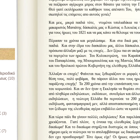
να ποζάρουν αγέρωχοι μπρος στον θάνατο για τούτη την 
Θεό γιατί εκπλήρωσαν το καθήκον τους απέναντι Του, ήσυχ
σιωπηλοί τις επόμενες απο αυτούς γενιές!
Και μεις, μικρά παιδιά τότε, ντυμένοι τσολιαδάκια ν
μακαριστός Μανιάτης δάσκαλός μας ο Κώστας ο Λεκκέας είχ
για τους ήρωες του 1821 και να μας κάνει να θέλουμε να το
Πέρασαν τα χρόνια και μεγαλώσαμε. Και στα δικά μας 
παιδιά. Και στην έδρα του δασκάλου μας, άλλοι δάσκαλοι. 
πρόσωπα άλλαξαν μαζί με τις εποχές... Δεν ξέρω πια αν ακόμ
τα πορτρέτα των ηρώων. Του Κολοκοτρώνη, του Καραϊσκ
του Παπαφλέσσα, της Μπουμπουλίνας και της Μαντώς Μαυ
και του θρυλικού πρώτου Κυβερνήτη της ελεύθερης Ελλάδας
εριοδικό
Άλλαξαν οι εποχές! Φαίνεται πως ξεθωριάζουν οι μορφές
λεως
(10)
θέση τους, πολύ φοβάμαι, θα πάρουν άλλοι που τους ηρω
παράξενης εποχής! Τα 200 χρόνια από την επανάσταση του 
του κορωνοϊού. Και αν δεν ήταν η Εκκλησία να θυμίσει στ
από πληθώρα εκδηλώσεων, εκδόσεων, συνεδρίων και άλλων
εκδηλώσεων, η νεώτερη Ελλάδα θα περνούσε τα 200 χρ
εκδήλωση, φαντασμαγορική μεν, αλλά αποστασιοποιημένη 
τον ζείδωρο της ελευθερίας αγέρα επιβάλλει ώστε να κρατά
Σ
(3)
Και τώρα πάλι θα γίνουν πολλές εκδηλώσεις! Και παρελάσε
χρειάζονται. Γιατί πλέον, η έννοια της ελευθερίας ξεχ
δικαίωμα! Και το δικαίωμα στηρίζεται δυστυχώς σε όσους
Σ
(7)
σήμερα εμείς οι νεώτεροι να το απολαμβάνουμε ως δικαίωμα
δεν εχει προσδιορισμό! Τότε όμως είχε! Οι ήρωες αγωνί