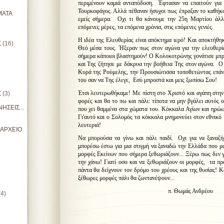
περιμένουν καμιά ανταπόδοση. Έφτασαν να επαιτούν για
Τουρκοφάγος. Αλλά πέθαναν ήσυχοι πως έπραξαν το καθήκον
ΜΑΤΑ
εμείς σήμερα. Οχι τι θα κάνουμε την 25η Μαρτίου άλλ
επόμενες μέρες, τα επόμενα χρόνια, στις επόμενες γενιές.
Η ιδέα της Ελευθερίας είναι απόκτημα ιερό! Και αποκτήθηκε
Σ
(16)
Θεό μέσα τους. Ήξεραν πως στον αγώνα για την ελευθερί
σήμερα κάποιοι βλαστημούν! Ο Κολοκοτρώνης γονάτισε μπρ
και Της ζήτησε με δάκρυα την βοήθεια Της στον αγώνα. Ο 
Κυρά της Ρούμελης, την Προυσιώτισσα τοποθετώντας επάν
του σαν να Της έλεγε, Εσύ μπροστά και μεις ξωπίσω Σου!
Έτσι λευτερωθήκαμε! Με πίστη στο Χριστό και αγάπη στην
Σ
(3)
φορές και θα το πω και πάλι: τίποτα να μην βγάλει αυτός 
ΗΣΕΙΣ...
που χει θαμμένα στα χώματα του. Κόκκαλα Αγίων και ηρώων
Γι'αυτό και ο Σολομός τα κόκκαλα μνημονεύει στον εθνικό 
λευτεριά!
ΙΑΡΧΕΙΟ
Να μπορούσα να γίνω και πάλι παιδί. Οχι για να ξαναζ
μπορέσω έστω για μια στιγμή να ξαναδώ την Ελλάδα που μα
μορφές Εκείνων που σήμερα ξεθωριάζουν... Ξέρω πως δεν γ
την χάνω! Γιατί οσο και να ξεθωριάζουν οι μορφές, τα π
πάντα θα δείχνουν τον δρόμο του χρέους και της θυσίας! Κα
ξέθωρες μορφές πάλι θα ζωντανέψουν...
π. Θωμάς Ανδρέου
(4)