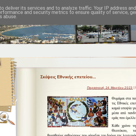
o deliver its services and to analyze traffic. Your IP address an
erformance and security metrics to ensure quality of service, g
s abuse.
Σκέψεις Εθνικής επετείου...
| 
Παρασκευή 24 Μαρτίου 2023
Θυμάμαι στα παι
τις Εθνικές επε
καμιά υποψία γι
μέσα από πανδη
εμάς που έμελλε
Κάθε χρόνο τη
Θεοτόκου, τα
θυμηθούμε ανθρώπους που χάραξαν τον δρόμο της λευτεριάς