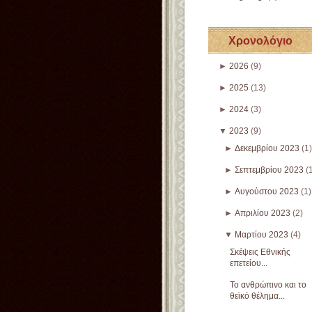
Χρονολόγιο
►
2026
(9)
►
2025
(13)
►
2024
(3)
▼
2023
(9)
►
Δεκεμβρίου 2023
(1)
►
Σεπτεμβρίου 2023
(
►
Αυγούστου 2023
(1)
►
Απριλίου 2023
(2)
▼
Μαρτίου 2023
(4)
Σκέψεις Εθνικής
επετείου...
Το ανθρώπινο και το
θεϊκό θέλημα...