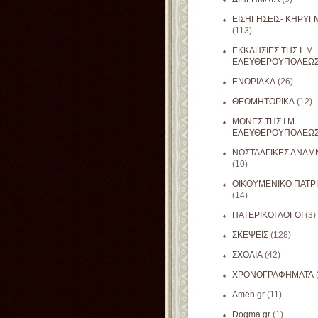
ΕΙΣΗΓΗΣΕΙΣ- ΚΗΡΥΓ
(113)
ΕΚΚΛΗΣΙΕΣ ΤΗΣ Ι. Μ.
ΕΛΕΥΘΕΡΟΥΠΟΛΕΩ
ΕΝΟΡΙΑΚΑ
(26)
ΘΕΟΜΗΤΟΡΙΚΑ
(12)
ΜΟΝΕΣ ΤΗΣ Ι.Μ.
ΕΛΕΥΘΕΡΟΥΠΟΛΕΩ
ΝΟΣΤΑΛΓΙΚΕΣ ΑΝΑΜΝ
(10)
ΟΙΚΟΥΜΕΝΙΚΟ ΠΑΤΡ
(14)
ΠΑΤΕΡΙΚΟΙ ΛΟΓΟΙ
(3)
ΣΚΕΨΕΙΣ
(128)
ΣΧΟΛΙΑ
(42)
ΧΡΟΝΟΓΡΑΦΗΜΑΤΑ
Amen.gr
(11)
Dogma.gr
(1)