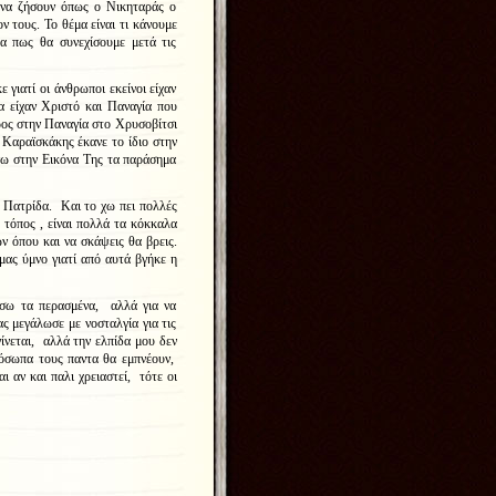
 να ζήσουν όπως ο Νικηταράς ο
 τους. Το θέμα είναι τι κάνουμε
α πως θα συνεχίσουμε μετά τις
 γιατί οι άνθρωποι εκείνοι είχαν
α είχαν Χριστό και Παναγία που
ος στην Παναγία στο Χρυσοβίτσι
Καραϊσκάκης έκανε το ίδιο στην
ω στην Εικόνα Της τα παράσημα
 Πατρίδα. Και το χω πει πολλές
ο τόπος , είναι πολλά τα κόκκαλα
 όπου και να σκάψεις θα βρεις.
μας ύμνο γιατί από αυτά βγήκε η
ήσω τα περασμένα, αλλά για να
ς μεγάλωσε με νοσταλγία για τις
ίνεται, αλλά την ελπίδα μου δεν
ρόσωπα τους παντα θα εμπνέουν,
ι αν και παλι χρειαστεί, τότε οι