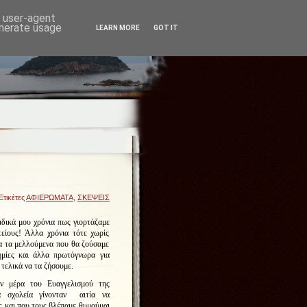
d user-agent
enerate usage
LEARN MORE
GOT IT
Ετικέτες
ΑΦΙΕΡΩΜΑΤΑ
,
ΣΚΕΨΕΙΣ
δικά μου χρόνια πως γιορτάζαμε
τείους! Άλλα χρόνια τότε χωρίς
α τα μελλούμενα που θα ζούσαμε
μίες και άλλα πρωτόγνωρα για
 τελικά να τα ζήσουμε.
ν μέρα του Ευαγγελισμού της
 σχολεία γίνονταν αιτία να
 και που τους βλέπαμε θυμούμαι