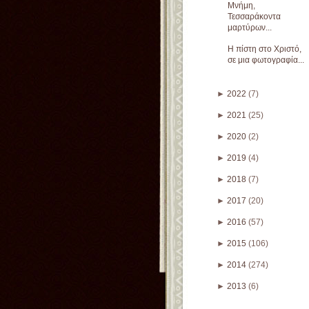
Μνήμη,
Τεσσαράκοντα
μαρτύρων...
Η πίστη στο Χριστό,
σε μια φωτογραφία...
►
2022
(7)
►
2021
(25)
►
2020
(2)
►
2019
(4)
►
2018
(7)
►
2017
(20)
►
2016
(57)
►
2015
(106)
►
2014
(274)
►
2013
(6)