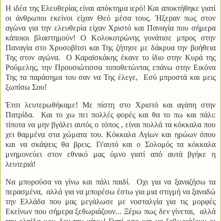
Η ιδέα της Ελευθερίας είναι απόκτημα ιερό! Και αποκτήθηκε γιατί
οι άνθρωποι εκείνοι είχαν Θεό μέσα τους. Ήξεραν πως στον
αγώνα για την ελευθερία είχαν Χριστό και Παναγία που σήμερα
κάποιοι βλαστημούν! Ο Κολοκοτρώνης γονάτισε μπρος στην
Παναγία στο Χρυσοβίτσι και Της ζήτησε με δάκρυα την βοήθεια
Της στον αγώνα. Ο Καραϊσκάκης έκανε το ίδιο στην Κυρά της
Ρούμελης, την Προυσιώτισσα τοποθετώντας επάνω στην Εικόνα
Της τα παράσημα του σαν να Της έλεγε, Εσύ μπροστά και μεις
ξωπίσω Σου!
Έτσι λευτερωθήκαμε! Με πίστη στο Χριστό και αγάπη στην
Πατρίδα. Και το χω πει πολλές φορές και θα το πω και πάλι:
τίποτα να μην βγάλει αυτός ο τόπος , είναι πολλά τα κόκκαλα που
χει θαμμένα στα χώματα του. Κόκκαλα Αγίων και ηρώων όπου
και να σκάψεις θα βρεις. Γι'αυτό και ο Σολομός τα κόκκαλα
μνημονεύει στον εθνικό μας ύμνο γιατί από αυτά βγήκε η
λευτεριά!
Να μπορούσα να γίνω και πάλι παιδί. Οχι για να ξαναζήσω τα
περασμένα, αλλά για να μπορέσω έστω για μια στιγμή να ξαναδώ
την Ελλάδα που μας μεγάλωσε με νοσταλγία για τις μορφές
Εκείνων που σήμερα ξεθωριάζουν... Ξέρω πως δεν γίνεται, αλλά