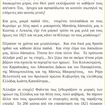
δικαιωμένοι μπρος στο Θεό γιατί εκπλήρωσαν το καθήκον τους
απέναντι Του, ήσυχοι και αφτιασίδωτοι να κοιτούν σιωπηλοί τις
επόμενες απο αυτούς γενιές!
Και μεις, μικρά παιδιά τότε, ντυμένοι τσολιαδάκια να τους
θωρούμε με δέος αφού ο μακαριστός Μανιάτης δάσκαλός μας ο
Κώστας ο Λεκκέας είχε ένα μαγικό τρόπο να μας μιλά για τους
ήρωες του 1821 και να μας κάνει να θέλουμε να τους μοιάσουμε!
Πέρασαν τα χρόνια και μεγαλώσαμε. Και στα δικά μας θρανία
ηρθαν και κάθισαν άλλα παιδιά. Και στην έδρα του δασκάλου
μας, άλλοι δάσκαλοι. Τίποτα δεν είναι πλέον ίδιο. Τα πρόσωπα
άλλαξαν μαζί με τις εποχές... Δεν ξέρω πια αν ακόμα τέτοια μέρα
βάζουν στα σχολεία τα πορτρέτα των ηρώων. Του Κολοκοτρώνη,
του Καραϊσκάκη, του Αθανασίου Διάκου και του Παπαφλέσσα,
της Μπουμπουλίνας και της Μαντώς Μαυρογένους, του Ρήγα
Βελεστινλή και του θρυλικού πρώτου Κυβερνήτη της ελεύθερης
Ελλάδας Ιωάννη Καποδίστρια...
Άλλαξαν οι εποχές! Φαίνεται πως ξεθωριάζουν οι μορφές των
ηρώων της Ελλάδος και την θέση τους, πολύ φοβάμαι, θα πάρουν
άλλοι που τους ηρωοποιούν οι συγκυρίες αυτής της παράξενης
εποχής! Τα 200 χρόνια από την επανάσταση του 1821 πέρασαν