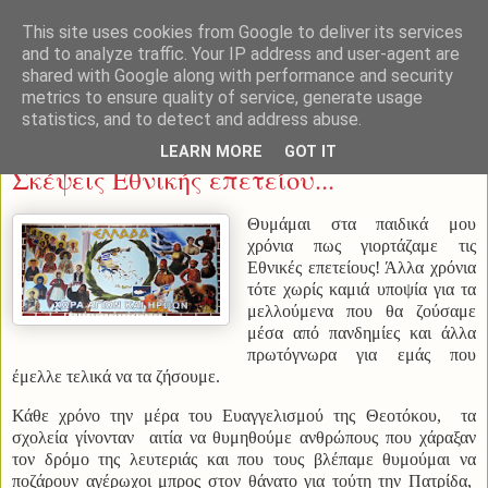
This site uses cookies from Google to deliver its services
and to analyze traffic. Your IP address and user-agent are
shared with Google along with performance and security
metrics to ensure quality of service, generate usage
statistics, and to detect and address abuse.
Παρασκευή 24 Μαρτίου 2023
LEARN MORE
GOT IT
Σκέψεις Εθνικής επετείου...
Θυμάμαι στα παιδικά μου
χρόνια πως γιορτάζαμε τις
Εθνικές επετείους! Άλλα χρόνια
τότε χωρίς καμιά υποψία για τα
μελλούμενα που θα ζούσαμε
μέσα από πανδημίες και άλλα
πρωτόγνωρα για εμάς που
έμελλε τελικά να τα ζήσουμε.
Κάθε χρόνο την μέρα του Ευαγγελισμού της Θεοτόκου, τα
σχολεία γίνονταν αιτία να θυμηθούμε ανθρώπους που χάραξαν
τον δρόμο της λευτεριάς και που τους βλέπαμε θυμούμαι να
ποζάρουν αγέρωχοι μπρος στον θάνατο για τούτη την Πατρίδα,