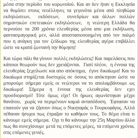
μέσα στην περίοδο του κορωνοϊού. Και αν δεν ήταν η Εκκλησία
να θυμίσει στους νεοέλληνες τα γεγονότα μέσα από πληθώρα
εκδηλώσεων, εκδόσεων, συνεδρίων και άλλων πολλών
σημαντικών επετειακών εκδηλώσεων, η νεώτερη Ελλάδα θα
περνούσε τα 200 χρόνια ελευθερίας μέσα απο μια εκδήλωση,
φαντασμαγορική μεν, αλλά αποστασιοποιημένη από τον παλμό
που η ανάγκη για τον ζείδωρο της ελευθερίας αγέρα επιβάλλει
ώστε να κρατά ζωντανή την θύμηση!
Και τώρα πάλι θα γίνουν πολλές εκδηλώσεις! Και παρελάσεις που
κάποιοι θεωρούν πως δεν χρειάζονται. Γιατί πλέον, η έννοια της
ελευθερίας ξεχείλωσε και απο απόκτημα, έγινε δικαίωμα! Και το
δικαίωμα στηρίζεται δυστυχώς σε όσους το απόκτησαν ώστε να
μπορούμε σήμερα εμείς οι νεώτεροι να το απολαμβάνουμε ως
δικαίωμα! Σήμερα η έννοια της ελευθερίας δεν εχει
προσδιορισμό! Τότε όμως είχε! Οι ήρωες αγωνίστηκαν μέχρι
θανάτου, χωρίς να περιμένουν καμιά ανταπόδοση. Έφτασαν να
επαιτούν για να ζήσουν όπως ο Νικηταράς ο Τουρκοφάγος. Αλλά
πέθαναν ήσυχοι πως έπραξαν το καθήκον τους. Το θέμα είναι τι
κάνουμε εμείς σήμερα. Οχι τι θα κάνουμε την 25η Μαρτίου άλλα
πως θα συνεχίσουμε μετά τις επόμενες μέρες, τα επόμενα χρόνια,
στις επόμενες γενιές.