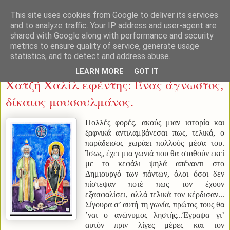
This site uses cookies from Google to deliver its services
and to analyze traffic. Your IP address and user-agent are
shared with Google along with performance and security
metrics to ensure quality of service, generate usage
statistics, and to detect and address abuse.
Τετάρτη 31 Μαρτίου 2021
LEARN MORE
GOT IT
Χατζή Χαλίλ εφέντης: Ένας άγνωστος,
δίκαιος μουσουλμάνος.
Πολλές φορές, ακούς μιαν ιστορία και
ξαφνικά αντιλαμβάνεσαι πως, τελικά, ο
παράδεισος χωράει πολλούς μέσα του.
Ίσως, έχει μια γωνιά που θα σταθούν εκεί
με το κεφάλι ψηλά απέναντι στο
Δημιουργό των πάντων, όλοι όσοι δεν
πίστεψαν ποτέ πως τον έχουν
εξασφαλίσει, αλλά τελικά τον κέρδισαν...
Σίγουρα σ’ αυτή τη γωνία, πρώτος τους θα
’ναι ο ανώνυμος ληστής...
Έγραψα γι’
αυτόν πριν λίγες μέρες και τον