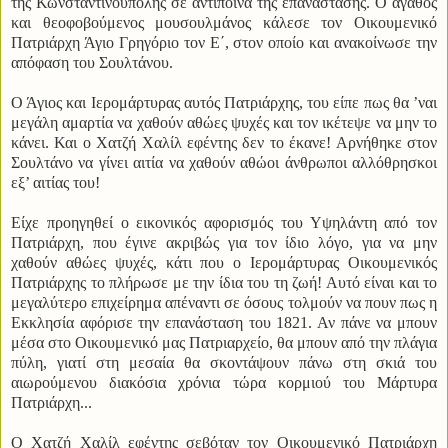
της Κωνσταντινούπολης σε αντίποινα της επανάστασης. Ο αγαθός
και θεοφοβούμενος μουσουλμάνος κάλεσε τον Οικουμενικό
Πατριάρχη Άγιο Γρηγόριο τον Ε΄, στον οποίο και ανακοίνωσε την
απόφαση του Σουλτάνου.
Ο Άγιος και Ιερομάρτυρας αυτός Πατριάρχης, του είπε πως θα ’ναι
μεγάλη αμαρτία να χαθούν αθώες ψυχές και τον ικέτεψε να μην το
κάνει. Και ο Χατζή Χαλίλ εφέντης δεν το έκανε! Αρνήθηκε στον
Σουλτάνο να γίνει αιτία να χαθούν αθώοι άνθρωποι αλλόθρησκοι
εξ’ αιτίας του!
Είχε προηγηθεί ο εικονικός αφορισμός του Υψηλάντη από τον
Πατριάρχη, που έγινε ακριβώς για τον ίδιο λόγο, για να μην
χαθούν αθώες ψυχές, κάτι που ο Ιερομάρτυρας Οικουμενικός
Πατριάρχης το πλήρωσε με την ίδια του τη ζωή! Αυτό είναι και το
μεγαλύτερο επιχείρημα απέναντι σε όσους τολμούν να πουν πως η
Εκκλησία αφόρισε την επανάσταση του 1821. Αν πάνε να μπουν
μέσα στο Οικουμενικό μας Πατριαρχείο, θα μπουν από την πλάγια
πύλη, γιατί στη μεσαία θα σκοντάψουν πάνω στη σκιά του
αιωρούμενου διακόσια χρόνια τώρα κορμιού του Μάρτυρα
Πατριάρχη...
Ο Χατζή Χαλίλ εφέντης σεβόταν τον Οικουμενικό Πατριάρχη