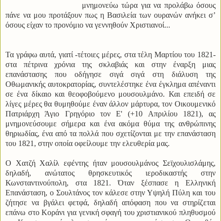
μνημονεύω τώρα για να προλάβω όσους
πάνε να μου προτάξουν πως η Βασιλεία των ουρανών ανήκει σ’
όσους είχαν το προνόμιο να γεννηθούν Χριστιανοί...
Τα γράφω αυτά, γιατί -τέτοιες μέρες, στα τέλη Μαρτίου του 1821-
στα πέτρινα χρόνια της σκλαβιάς και στην έναρξη μιας
επανάστασης που οδήγησε σιγά σιγά στη διάλυση της
Οθωμανικής αυτοκρατορίας, συντελέστηκε ένα έγκλημα απέναντι
σε ένα δίκαιο και θεοφοβούμενο μουσουλμάνο. Και επειδή σε
λίγες μέρες θα θυμηθούμε έναν άλλον μάρτυρα, τον Οικουμενικό
Πατριάρχη Άγιο Γρηγόριο τον Ε' (+10 Απριλίου 1821), ας
μνημονεύσουμε σήμερα και ένα ακόμα θύμα της ανθρώπινης
θηριωδίας, ένα από τα πολλά που σχετίζονται με την επανάσταση
του 1821, στην οποία οφείλουμε την ελευθερία μας.
Ο Χατζή Χαλίλ εφέντης ήταν μουσουλμάνος Σεϊχουλισλάμης,
δηλαδή, ανώτατος θρησκευτικός ιεροδικαστής στην
Κωνσταντινούπολη, στα 1821. Όταν ξέσπασε η Ελληνική
Επανάσταση, ο Σουλτάνος τον κάλεσε στην Υψηλή Πύλη και του
ζήτησε να βγάλει φετφά, δηλαδή απόφαση που να στηρίζεται
επάνω στο Κοράνι για γενική σφαγή του χριστιανικού πληθυσμού