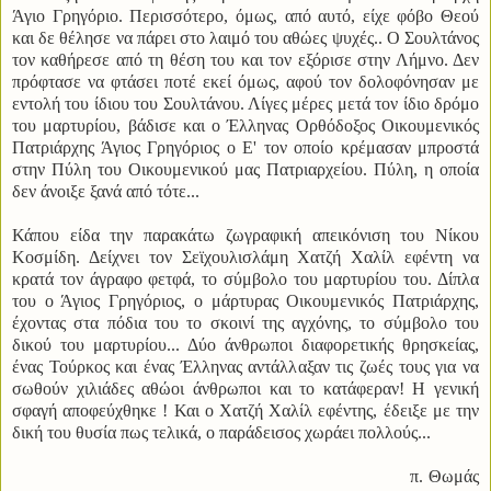
Άγιο Γρηγόριο. Περισσότερο, όμως, από αυτό, είχε φόβο Θεού
και δε θέλησε να πάρει στο λαιμό του αθώες ψυχές.. Ο Σουλτάνος
τον καθήρεσε από τη θέση του και τον εξόρισε στην Λήμνο. Δεν
πρόφτασε να φτάσει ποτέ εκεί όμως, αφού τον δολοφόνησαν με
εντολή του ίδιου του Σουλτάνου. Λίγες μέρες μετά τον ίδιο δρόμο
του μαρτυρίου, βάδισε και ο Έλληνας Ορθόδοξος Οικουμενικός
Πατριάρχης Άγιος Γρηγόριος ο Ε' τον οποίο κρέμασαν μπροστά
στην Πύλη του Οικουμενικού μας Πατριαρχείου. Πύλη, η οποία
δεν άνοιξε ξανά από τότε...
Κάπου είδα την παρακάτω ζωγραφική απεικόνιση του Νίκου
Κοσμίδη. Δείχνει τον Σεϊχουλισλάμη Χατζή Χαλίλ εφέντη να
κρατά τον άγραφο φετφά, το σύμβολο του μαρτυρίου του. Δίπλα
του ο Άγιος Γρηγόριος, ο μάρτυρας Οικουμενικός Πατριάρχης,
έχοντας στα πόδια του το σκοινί της αγχόνης, το σύμβολο του
δικού του μαρτυρίου... Δύο άνθρωποι διαφορετικής θρησκείας,
ένας Τούρκος και ένας Έλληνας αντάλλαξαν τις ζωές τους για να
σωθούν χιλιάδες αθώοι άνθρωποι και το κατάφεραν! Η γενική
σφαγή αποφεύχθηκε ! Και ο Χατζή Χαλίλ εφέντης, έδειξε με την
δική του θυσία πως τελικά, ο παράδεισος χωράει πολλούς...
π. Θωμάς