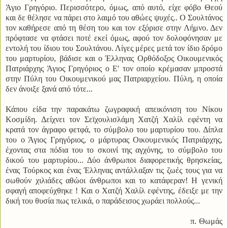
Άγιο Γρηγόριο. Περισσότερο, όμως, από αυτό, είχε φόβο Θεού
και δε θέλησε να πάρει στο λαιμό του αθώες ψυχές.. Ο Σουλτάνος
τον καθήρεσε από τη θέση του και τον εξόρισε στην Λήμνο. Δεν
πρόφτασε να φτάσει ποτέ εκεί όμως, αφού τον δολοφόνησαν με
εντολή του ίδιου του Σουλτάνου. Λίγες μέρες μετά τον ίδιο δρόμο
του μαρτυρίου, βάδισε και ο Έλληνας Ορθόδοξος Οικουμενικός
Πατριάρχης Άγιος Γρηγόριος ο Ε' τον οποίο κρέμασαν μπροστά
στην Πύλη του Οικουμενικού μας Πατριαρχείου. Πύλη, η οποία
δεν άνοιξε ξανά από τότε...
Κάπου είδα την παρακάτω ζωγραφική απεικόνιση του Νίκου
Κοσμίδη. Δείχνει τον Σεϊχουλισλάμη Χατζή Χαλίλ εφέντη να
κρατά τον άγραφο φετφά, το σύμβολο του μαρτυρίου του. Δίπλα
του ο Άγιος Γρηγόριος, ο μάρτυρας Οικουμενικός Πατριάρχης,
έχοντας στα πόδια του το σκοινί της αγχόνης, το σύμβολο του
δικού του μαρτυρίου... Δύο άνθρωποι διαφορετικής θρησκείας,
ένας Τούρκος και ένας Έλληνας αντάλλαξαν τις ζωές τους για να
σωθούν χιλιάδες αθώοι άνθρωποι και το κατάφεραν! Η γενική
σφαγή αποφεύχθηκε ! Και ο Χατζή Χαλίλ εφέντης, έδειξε με την
δική του θυσία πως τελικά, ο παράδεισος χωράει πολλούς...
π. Θωμάς