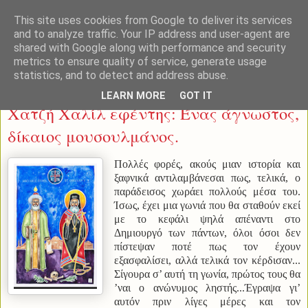
This site uses cookies from Google to deliver its services
and to analyze traffic. Your IP address and user-agent are
shared with Google along with performance and security
metrics to ensure quality of service, generate usage
statistics, and to detect and address abuse.
Τετάρτη 31 Μαρτίου 2021
LEARN MORE
GOT IT
Χατζή Χαλίλ εφέντης: Ένας άγνωστος,
δίκαιος μουσουλμάνος.
Πολλές φορές, ακούς μιαν ιστορία και
ξαφνικά αντιλαμβάνεσαι πως, τελικά, ο
παράδεισος χωράει πολλούς μέσα του.
Ίσως, έχει μια γωνιά που θα σταθούν εκεί
με το κεφάλι ψηλά απέναντι στο
Δημιουργό των πάντων, όλοι όσοι δεν
πίστεψαν ποτέ πως τον έχουν
εξασφαλίσει, αλλά τελικά τον κέρδισαν...
Σίγουρα σ’ αυτή τη γωνία, πρώτος τους θα
’ναι ο ανώνυμος ληστής...
Έγραψα γι’
αυτόν πριν λίγες μέρες και τον