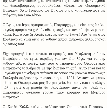
της Κωνσταντινούπολης σε αντίποινα της επανάστασης. Ο αγαθός
και θεοφοβούμενος μουσουλμάνος κάλεσε τον Οικουμενικό
Πατριάρχη Άγιο Γρηγόριο τον Ε΄, στον οποίο και ανακοίνωσε την
απόφαση του Σουλτάνου.
Ο Άγιος και Ιερομάρτυρας αυτός Πατριάρχης, του είπε πως θα ’ναι
μεγάλη αμαρτία να χαθούν αθώες ψυχές και τον ικέτεψε να μην το
κάνει. Και ο Χατζή Χαλίλ εφέντης δεν το έκανε! Αρνήθηκε στον
Σουλτάνο να γίνει αιτία να χαθούν αθώοι άνθρωποι αλλόθρησκοι
εξ’ αιτίας του!
Είχε προηγηθεί ο εικονικός αφορισμός του Υψηλάντη από τον
Πατριάρχη, που έγινε ακριβώς για τον ίδιο λόγο, για να μην
χαθούν αθώες ψυχές, κάτι που ο Ιερομάρτυρας Οικουμενικός
Πατριάρχης το πλήρωσε με την ίδια του τη ζωή! Αυτό είναι και το
μεγαλύτερο επιχείρημα απέναντι σε όσους τολμούν να πουν πως η
Εκκλησία αφόρισε την επανάσταση του 1821. Αν πάνε να μπουν
μέσα στο Οικουμενικό μας Πατριαρχείο, θα μπουν από την πλάγια
πύλη, γιατί στη μεσαία θα σκοντάψουν πάνω στη σκιά του
αιωρούμενου διακόσια χρόνια τώρα κορμιού του Μάρτυρα
Πατριάρχη...
Ο Χατζή Χαλίλ εφέντης σεβόταν τον Οικουμενικό Πατριάρχη