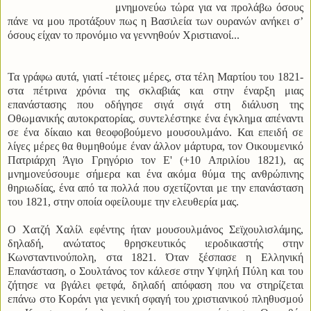
μνημονεύω τώρα για να προλάβω όσους
πάνε να μου προτάξουν πως η Βασιλεία των ουρανών ανήκει σ’
όσους είχαν το προνόμιο να γεννηθούν Χριστιανοί...
Τα γράφω αυτά, γιατί -τέτοιες μέρες, στα τέλη Μαρτίου του 1821-
στα πέτρινα χρόνια της σκλαβιάς και στην έναρξη μιας
επανάστασης που οδήγησε σιγά σιγά στη διάλυση της
Οθωμανικής αυτοκρατορίας, συντελέστηκε ένα έγκλημα απέναντι
σε ένα δίκαιο και θεοφοβούμενο μουσουλμάνο. Και επειδή σε
λίγες μέρες θα θυμηθούμε έναν άλλον μάρτυρα, τον Οικουμενικό
Πατριάρχη Άγιο Γρηγόριο τον Ε' (+10 Απριλίου 1821), ας
μνημονεύσουμε σήμερα και ένα ακόμα θύμα της ανθρώπινης
θηριωδίας, ένα από τα πολλά που σχετίζονται με την επανάσταση
του 1821, στην οποία οφείλουμε την ελευθερία μας.
Ο Χατζή Χαλίλ εφέντης ήταν μουσουλμάνος Σεϊχουλισλάμης,
δηλαδή, ανώτατος θρησκευτικός ιεροδικαστής στην
Κωνσταντινούπολη, στα 1821. Όταν ξέσπασε η Ελληνική
Επανάσταση, ο Σουλτάνος τον κάλεσε στην Υψηλή Πύλη και του
ζήτησε να βγάλει φετφά, δηλαδή απόφαση που να στηρίζεται
επάνω στο Κοράνι για γενική σφαγή του χριστιανικού πληθυσμού