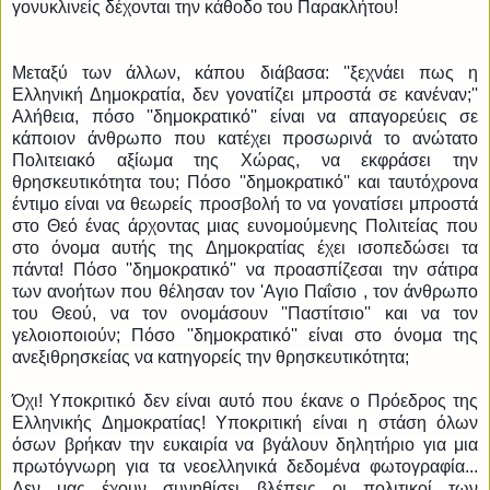
γονυκλινείς δέχονται την κάθοδο του Παρακλήτου!
Μεταξύ των άλλων, κάπου διάβασα: ''ξεχνάει πως η
Ελληνική Δημοκρατία, δεν γονατίζει μπροστά σε κανέναν;''
Αλήθεια, πόσο ''δημοκρατικό'' είναι να απαγορεύεις σε
κάποιον άνθρωπο που κατέχει προσωρινά το ανώτατο
Πολιτειακό α
ξίωμα της Χώρας, να εκφράσει την
θρησκευτικότητα του; Πόσο ''δημοκρατικό'' και ταυτόχρονα
έντιμο είναι να θεωρείς προσβολή το να γονατίσει μπροστά
στο Θεό ένας άρχοντας μιας ευνομούμενης Πολιτείας που
στο όνομα αυτής της Δημοκρατίας έχει ισοπεδώσει τα
πάντα! Πόσο ''δημοκρατικό'' να προασπίζεσαι την σάτιρα
των ανοήτων που θέλησαν τον 'Αγιο Παΐσιο , τον άνθρωπο
του Θεού, να τον ονομάσουν ''Παστίτσιο'' και να τον
γελοιοποιούν; Πόσο ''δημοκρατικό'' είναι στο όνομα της
ανεξιθρησκείας να κατηγορείς την θρησκευτικότητα;
Όχι! Υποκριτικό δεν είναι αυτό που έκανε ο Πρόεδρος της
Ελληνικής Δημοκρατίας! Υποκριτική είναι η στάση όλων
όσων βρήκαν την ευκαιρία να βγάλουν δηλητήριο για μια
πρωτόγνωρη για τα νεοελληνικά δεδομένα φωτογραφία...
Δεν μας έχουν συνηθίσει βλέπεις οι πολιτικοί των