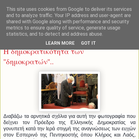
This site uses cookies from Google to deliver its services
and to analyze traffic. Your IP address and user-agent are
shared with Google along with performance and security
metrics to ensure quality of service, generate usage
statistics, and to detect and address abuse.
Τρίτη 21 Ιουνίου 2016
LEARN MORE
GOT IT
Η δημοκρατικότητα των
''δημοκρατών''..
Διαβάζω τα αρνητικά σχόλια για αυτή την φωτογραφία που
δείχνει τον Πρόεδρο της Ελληνικής Δημοκρατίας να
γονυπετή κατά την Ιερά στιγμή της αναγνώσεως των ευχών
στον Εσπερινό της Πεντηκοστής όπου Κλήρος και Λαός,