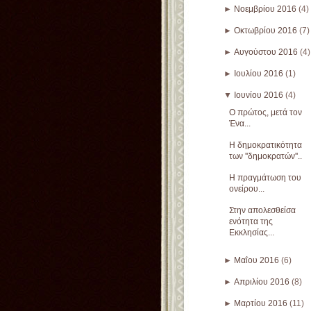
►
Νοεμβρίου 2016
(4)
►
Οκτωβρίου 2016
(7)
►
Αυγούστου 2016
(4)
►
Ιουλίου 2016
(1)
▼
Ιουνίου 2016
(4)
Ο πρώτος, μετά τον
Ένα...
Η δημοκρατικότητα
των ''δημοκρατών''..
Η πραγμάτωση του
ονείρου...
Στην απολεσθείσα
ενότητα της
Εκκλησίας...
►
Μαΐου 2016
(6)
►
Απριλίου 2016
(8)
►
Μαρτίου 2016
(11)