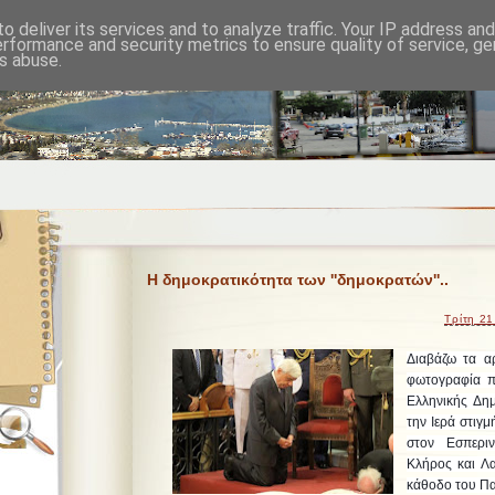
o deliver its services and to analyze traffic. Your IP address an
erformance and security metrics to ensure quality of service, g
s abuse.
Η δημοκρατικότητα των ''δημοκρατών''..
Τρίτη 21
Διαβάζω τα αρ
φωτογραφία π
Ελληνικής Δη
την Ιερά στιγ
στον Εσπερι
Κλήρος και Λα
κάθοδο του Π