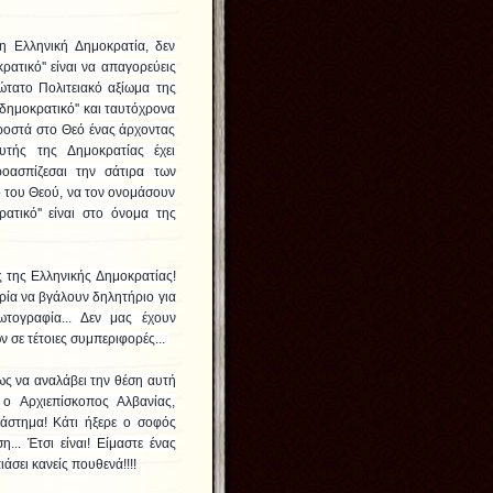
η Ελληνική Δημοκρατία, δεν
ρατικό'' είναι να απαγορεύεις
τατο Πολιτειακό α
ξίωμα της
δημοκρατικό'' και ταυτόχρονα
προστά στο Θεό ένας άρχοντας
τής της Δημοκρατίας έχει
ροασπίζεσαι την σάτιρα των
ο του Θεού, να τον ονομάσουν
ρατικό'' είναι στο όνομα της
ς της Ελληνικής Δημοκρατίας!
ρία να βγάλουν δηλητήριο για
τογραφία... Δεν μας έχουν
ών σε τέτοιες συμπεριφορές...
ως να αναλάβει την θέση αυτή
ο Αρχιεπίσκοπος Αλβανίας,
ιάστημα! Κάτι ήξερε ο σοφός
.. Έτσι είναι! Είμαστε ένας
άσει κανείς πουθενά!!!!