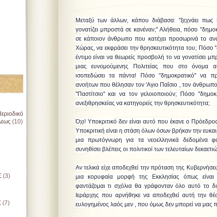
Μεταξύ των άλλων, κάπου διάβασα: ''ξεχνάει πως 
γονατίζει μπροστά σε κανέναν;'' Αλήθεια, πόσο ''δημοκ
σε κάποιον άνθρωπο που κατέχει προσωρινά το ανώ
Χώρας, να εκφράσει την θρησκευτικότητα του; Πόσο ''
έντιμο είναι να θεωρείς προσβολή το να γονατίσει μ
μιας ευνομούμενης Πολιτείας που στο όνομα αυ
ισοπεδώσει τα πάντα! Πόσο ''δημοκρατικό'' να π
ανοήτων που θέλησαν τον 'Αγιο Παΐσιο , τον άνθρωπ
''Παστίτσιο'' και να τον γελοιοποιούν; Πόσο ''δημοκ
ανεξιθρησκείας να κατηγορείς την θρησκευτικότητα;
εριοδικό
λεως
(10)
Όχι! Υποκριτικό δεν είναι αυτό που έκανε ο Πρόεδρο
Υποκριτική είναι η στάση όλων όσων βρήκαν την ευκαι
μια πρωτόγνωρη για τα νεοελληνικά δεδομένα φω
συνηθίσει βλέπεις οι πολιτικοί των τελευταίων δεκαετι
Αν τελικά είχε αποδεχθεί την πρόταση της Κυβερνήσε
Σ
(3)
μια κορυφαία μορφή της Εκκλησίας όπως είναι 
φαντάζομαι τι σχόλια θα γράφονταν όλο αυτό το δ
Ιεράρχης που αρνήθηκε να αποδεχθεί αυτή την θέση.
Σ
(7)
ευλογημένος λαός μεν , που όμως δεν μπορεί να μας πι