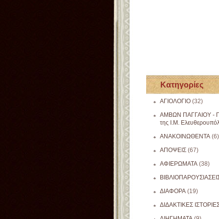
Κατηγορίες
ΑΓΙΟΛΟΓΙΟ
(32)
ΑΜΒΩΝ ΠΑΓΓΑΙΟΥ - Π
της Ι.Μ. Ελευθερουπό
ΑΝΑΚΟΙΝΩΘΕΝΤΑ
(6)
ΑΠΟΨΕΙΣ
(67)
ΑΦΙΕΡΩΜΑΤΑ
(38)
ΒΙΒΛΙΟΠΑΡΟΥΣΙΑΣΕΙ
ΔΙΑΦΟΡΑ
(19)
ΔΙΔΑΚΤΙΚΕΣ ΙΣΤΟΡΙΕ
ΔΙΗΓΗΜΑΤΑ
(9)