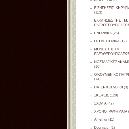
ΕΙΣΗΓΗΣΕΙΣ- ΚΗΡΥΓ
(113)
ΕΚΚΛΗΣΙΕΣ ΤΗΣ Ι. Μ.
ΕΛΕΥΘΕΡΟΥΠΟΛΕΩ
ΕΝΟΡΙΑΚΑ
(26)
ΘΕΟΜΗΤΟΡΙΚΑ
(12)
ΜΟΝΕΣ ΤΗΣ Ι.Μ.
ΕΛΕΥΘΕΡΟΥΠΟΛΕΩ
ΝΟΣΤΑΛΓΙΚΕΣ ΑΝΑΜΝ
(10)
ΟΙΚΟΥΜΕΝΙΚΟ ΠΑΤΡ
(14)
ΠΑΤΕΡΙΚΟΙ ΛΟΓΟΙ
(3)
ΣΚΕΨΕΙΣ
(128)
ΣΧΟΛΙΑ
(42)
ΧΡΟΝΟΓΡΑΦΗΜΑΤΑ
Amen.gr
(11)
Dogma.gr
(1)