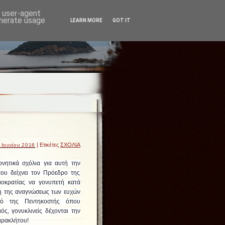
d user-agent
enerate usage
LEARN MORE
GOT IT
| Ετικέτες
ΣΧΟΛΙΑ
 Ιουνίου 2016
νητικά σχόλια για αυτή την
ου δείχνει τον Πρόεδρο της
μοκρατίας να γονυπετή κατά
μή της αναγνώσεως των ευχών
νό της Πεντηκοστής όπου
ός, γονυκλινείς δέχονται την
αρακλήτου!