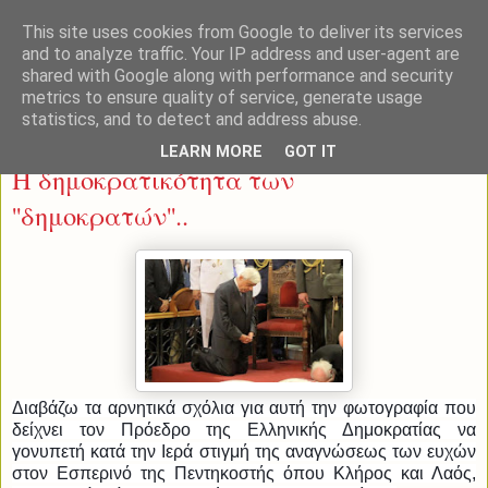
This site uses cookies from Google to deliver its services
and to analyze traffic. Your IP address and user-agent are
shared with Google along with performance and security
metrics to ensure quality of service, generate usage
statistics, and to detect and address abuse.
Τρίτη 21 Ιουνίου 2016
LEARN MORE
GOT IT
Η δημοκρατικότητα των
''δημοκρατών''..
Διαβάζω τα αρνητικά σχόλια για αυτή την φωτογραφία που
δείχνει τον Πρόεδρο της Ελληνικής Δημοκρατίας να
γονυπετή κατά την Ιερά στιγμή της αναγνώσεως των ευχών
στον Εσπερινό της Πεντηκοστής όπου Κλήρος και Λαός,