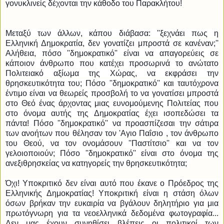
γονυκλινείς δέχονται την κάθοδο του Παρακλήτου!
Μεταξύ των άλλων, κάπου διάβασα: ''ξεχνάει πως η
Ελληνική Δημοκρατία, δεν γονατίζει μπροστά σε κανέναν;''
Αλήθεια, πόσο ''δημοκρατικό'' είναι να απαγορεύεις σε
κάποιον άνθρωπο που κατέχει προσωρινά το ανώτατο
Πολιτειακό α
ξίωμα της Χώρας, να εκφράσει την
θρησκευτικότητα του; Πόσο ''δημοκρατικό'' και ταυτόχρονα
έντιμο είναι να θεωρείς προσβολή το να γονατίσει μπροστά
στο Θεό ένας άρχοντας μιας ευνομούμενης Πολιτείας που
στο όνομα αυτής της Δημοκρατίας έχει ισοπεδώσει τα
πάντα! Πόσο ''δημοκρατικό'' να προασπίζεσαι την σάτιρα
των ανοήτων που θέλησαν τον 'Αγιο Παΐσιο , τον άνθρωπο
του Θεού, να τον ονομάσουν ''Παστίτσιο'' και να τον
γελοιοποιούν; Πόσο ''δημοκρατικό'' είναι στο όνομα της
ανεξιθρησκείας να κατηγορείς την θρησκευτικότητα;
Όχι! Υποκριτικό δεν είναι αυτό που έκανε ο Πρόεδρος της
Ελληνικής Δημοκρατίας! Υποκριτική είναι η στάση όλων
όσων βρήκαν την ευκαιρία να βγάλουν δηλητήριο για μια
πρωτόγνωρη για τα νεοελληνικά δεδομένα φωτογραφία...
Δεν μας έχουν συνηθίσει βλέπεις οι πολιτικοί των