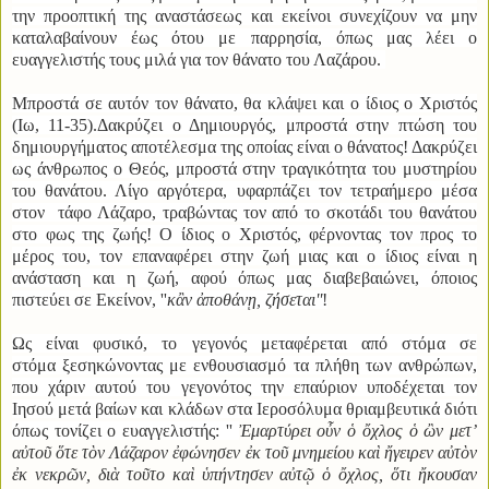
την προοπτική της αναστάσεως και εκείνοι συνεχίζουν να μην
καταλαβαίνουν έως ότου με παρρησία, όπως μας λέει ο
ευαγγελιστής τους μιλά για τον θάνατο του Λαζάρου.
Μπροστά σε αυτόν τον θάνατο, θα κλάψει και ο ίδιος ο Χριστός
(Ιω, 11-35).Δακρύζει ο Δημιουργός, μπροστά στην πτώση του
δημιουργήματος αποτέλεσμα της οποίας είναι ο θάνατος! Δακρύζει
ως άνθρωπος ο Θεός, μπροστά στην τραγικότητα του μυστηρίου
του θανάτου. Λίγο αργότερα, υφαρπάζει τον τετραήμερο μέσα
στον τάφο Λάζαρο, τραβώντας τον από το σκοτάδι του θανάτου
στο φως της ζωής! Ο ίδιος ο Χριστός, φέρνοντας τον προς το
μέρος του, τον επαναφέρει στην ζωή μιας και ο ίδιος είναι η
ανάσταση και η ζωή, αφού όπως μας διαβεβαιώνει, όποιος
πιστεύει σε Εκείνον, ''
κἂν ἀποθάνῃ, ζήσεται''
!
Ως είναι φυσικό, το γεγονός μεταφέρεται από στόμα σε
στόμα ξεσηκώνοντας με ενθουσιασμό τα πλήθη των ανθρώπων,
που χάριν αυτού του γεγονότος την επαύριον υποδέχεται τον
Ιησού μετά βαίων και κλάδων στα Ιεροσόλυμα θριαμβευτικά διότι
όπως τονίζει ο ευαγγελιστής: ''
Ἐμαρτύρει οὖν ὁ ὄχλος ὁ ὢν μετ’
αὐτοῦ ὅτε τὸν Λάζαρον ἐφώνησεν ἐκ τοῦ μνημείου καὶ ἤγειρεν αὐτὸν
ἐκ νεκρῶν, διὰ τοῦτο καὶ ὑπήντησεν αὐτῷ ὁ ὄχλος, ὅτι ἤκουσαν