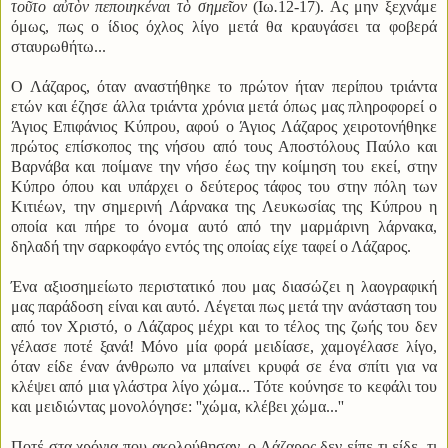
τοῦτο αὐτὸν πεποιηκέναι τὸ σημεῖον
(Ιω
.
12-17). Ας μην ξεχνάμε
όμως, πως ο ίδιος όχλος λίγο μετά θα κραυγάσει τα φοβερά
σταυρωθήτω...
Ο Λάζαρος, όταν αναστήθηκε το πρώτον ήταν περίπου τριάντα
ετών και έζησε άλλα τριάντα χρόνια μετά όπως μας πληροφορεί ο
Άγιος Επιφάνιος Κύπρου, αφού ο Άγιος Λάζαρος χειροτονήθηκε
πρώτος επίσκοπος της νήσου από τους Αποστόλους Παύλο και
Βαρνάβα και ποίμανε την νήσο έως την κοίμηση του εκεί, στην
Κύπρο όπου και υπάρχει ο δεύτερος τάφος του στην πόλη των
Κιτιέων, την σημερινή Λάρνακα της Λευκωσίας της Κύπρου η
οποία και πήρε το όνομα αυτό από την μαρμάρινη λάρνακα,
δηλαδή την σαρκοφάγο εντός της οποίας είχε ταφεί ο Λάζαρος.
Ένα αξιοσημείωτο περιστατικό που μας διασώζει η λαογραφική
μας παράδοση είναι και αυτό. Λέγεται πως μετά την ανάσταση του
από τον Χριστό, ο Λάζαρος μέχρι και το τέλος της ζωής του δεν
γέλασε ποτέ ξανά! Μόνο μία φορά μειδίασε, χαμογέλασε λίγο,
όταν είδε έναν άνθρωπο να μπαίνει κρυφά σε ένα σπίτι για να
κλέψει από μια γλάστρα λίγο χώμα... Τότε κούνησε το κεφάλι του
και μειδιώντας μονολόγησε: ''χώμα, κλέβει χώμα...''
Ποτέ στα χρόνια που ακολούθησαν, ο Λάζαρος δεν είπε τι είδε, τι