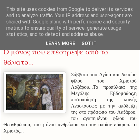
This site uses cookies from Google to deliver its services
and to analyze traffic. Your IP address and user-agent are
shared with Google along with performance and security
metrics to ensure quality of service, generate usage
statistics, and to detect and address abuse.
Σάββατο 23 Απριλίου 2016
LEARN MORE
GOT IT
Ο μόνος που επέστρεψε από το
θάνατο...
Σάββατο του Αγίου και δικαίου
φίλου του Χριστού
Λαζάρου...Τα προπύλαια της
Μεγάλης Εβδομάδος,η
πιστοποίηση της κοινής
Αναστάσεως με την απόδειξη
της στο πρόσωπο του Λαζάρου,
του αγαπημένου φίλου του
Θεανθρώπου, του μόνου ανθρώπου για τον οποίον δάκρυσε ο
Χριστός...