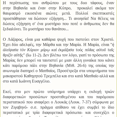
Η περίπτωσης του ανθρώπου με τους δυο τάφους, έναν
στην Βηθανία και έναν στην Κύπρο, προκαλεί ακόμα τον
θαυμασμό εικοσιένα αιώνες μετά. Πολλοί σκεπτικιστές
προσπάθησαν να δώσουν εξήγηση... Τι ανοησία! Να θέλεις να
δώσεις εξήγηση σ' ένα μυστήριο που ποτέ ο άνθρωπος δεν θα
ξεδιαλύνει. Το μυστήριο του θανάτου...
Ο Λάζαρος, είναι μια καθάρια ψυχή που πιστεύει στον Χριστό.
Έχει δύο αδελφές, την Μάρθα και την Μαρία. Η Μαρία, είναι ''
ἡ
ἀλείψασα τὸν Κύριον μύρῳ καὶ ἐκμάξασα τοὺς πόδας αὐτοῦ ταῖς
θριξὶν αὐτῆς
'' (Ιω 11-2). Δεν βλέπω τον λόγο, γιατί το πρόσωπο της
Μαρίας δεν μπορεί να ταυτιστεί με μιαν άλλη γυναίκα που κάνει
κάτι παρόμοιο πάλι στην Βηθανία (Μτθ. 26-6) της οποίας την
ανωνυμία διατηρεί ο Ματθαίος. Προσέτρεξα στα υπομνήματα του
μακαριστού Καθηγητού Τρεμπέλα και στο κατά Ματθαίο αλλά και
στο κατά Ιωάννη Ευαγγέλιο.
Εκεί, στο μεν πρώτο υπόμνημα υπάρχει η εκδοχή τριών
διαφορετικών προσώπων προστιθεμένου και του παρόμοιου
περιστατικού που αναφέρει ο Λουκάς (Λουκ. 7-37) σύμφωνα με
τον Ζιγαβηνό- σ.σ. πράγμα απίθανο να έχει συμβεί το ίδιο
περιστατικό με τρία διαφορετικά πρόσωπα- και συνεχίζει ο