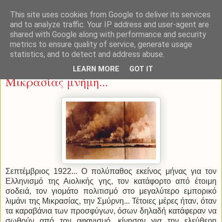
This site uses cookies from Google to deliver its services
and to analyze traffic. Your IP address and user-agent are
shared with Google along with performance and security
metrics to ensure quality of service, generate usage
statistics, and to detect and address abuse.
Κυριακή 7 Σεπτεμβρίου 2014
LEARN MORE
GOT IT
Μικρασίας μνήμη...
Σεπτέμβριος 1922... Ο πολύπαθος εκείνος μήνας για τον
Ελληνισμό της Αιολικής γης, τον κατάφορτο από έτοιμη
σοδειά, τον γιομάτο πολιτισμό στο μεγαλύτερο εμπορικό
λιμάνι της Μικρασίας, την Σμύρνη... Τέτοιες μέρες ήταν, όταν
τα καραβάνια των προσφύγων, όσων δηλαδή κατάφεραν να
σωθούν από τον αφανισμό, κίνησαν για την ελεύθερη