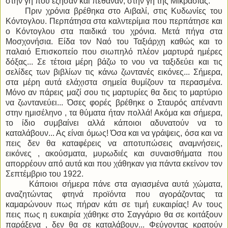
στην γη που έζησαν και πέθαναν, στην γη της Μικρασίας.
Πριν χρόνια βρέθηκα στο Αιβαλί, στις Κυδωνίες του
Κόντογλου. Περπάτησα στα καλντερίμια που περπάτησε και
ο Κόντογλου στα παιδικά του χρόνια. Μετά πήγα στα
Μοσχονήσια. Είδα τον Ναό του Ταξιάρχη καθώς και το
παλαιό Επισκοπείο που σιωπηλό πλέον μαρτυρά ημέρες
δόξας... Σε τέτοια μέρη βάζω το νου να ταξιδεύει και τις
σελίδες των βιβλίων τις κάνω ζωντανές εικόνες... Σήμερα,
στα μέρη αυτά ελάχιστα σημεία θυμίζουν τα περασμένα.
Μόνο αν πάρεις μαζί σου τις μαρτυρίες θα δεις το μαρτύριο
να ζωντανεύει... Όσες φορές βρέθηκε ο Σταυρός απέναντι
στην ημισέληνο , τα θύματα ήταν πολλά! Ακόμα και σήμερα,
το ίδιο συμβαίνει αλλά κάποιοι αδυνατούν να το
καταλάβουν... Ας είναι όμως! Όσα και να γράψεις, όσα και να
πεις δεν θα καταφέρεις να αποτυπώσεις αναμνήσεις,
εικόνες , ακούσματα, μυρωδιές και συναισθήματα που
απορρέουν από αυτά και που χάθηκαν για πάντα εκείνον τον
Σεπτέμβριο του 1922.
Κάποιοι σήμερα πάνε στα αγιασμένα αυτά χώματα,
αναζητώντας φτηνά προϊόντα που αγοράζοντας τα
καμαρώνουν πως πήραν κάτι σε τιμή ευκαιρίας! Αν τους
πεις πως η ευκαιρία χάθηκε στο Σαγγάριο θα σε κοιτάξουν
παράξενα , δεν θα σε καταλάβουν... Φεύγοντας κρατούν