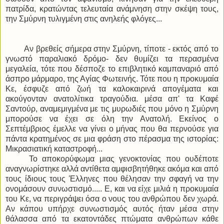
πατρίδα, κρατώντας τελευταία ανάμνηση στην σκέψη τους,
την Σμύρνη τυλιγμένη στις ανηλεής φλόγες...
Αν βρεθείς σήμερα στην Σμύρνη, τίποτε - εκτός από το
γνωστό παραλιακό δρόμο- δεν θυμίζει τα περασμένα
μεγαλεία, τότε που δέσποζε το επιβλητικό καμπαναριό από
άσπρο μάρμαρο, της Αγίας Φωτεινής. Τότε που η προκυμαία
Κε, έσφυζε από ζωή τα καλοκαιρινά απογέματα και
ακούγονταν ανατολίτικα τραγούδια. μέσα απ' τα Καφέ
Σαντούρ, αναμεμιγμένα με τις μυρωδιές που μόνο η Σμύρνη
μπορούσε να έχει σε όλη την Ανατολή. Εκείνος ο
Σεπτέμβριος έμελλε να γίνει ο μήνας που θα περνούσε για
πάντα κρατημένος σε μια φράση στο πέρασμα της ιστορίας:
Μικρασιατική καταστροφή...
Το αποκορύφωμα μιας γενοκτονίας που ουδέποτε
αναγνωρίστηκε αλλά αντίθετα αμφισβητήθηκε ακόμα και από
τους ίδιους τους Έλληνες που θέλησαν την σφαγή να την
ονομάσουν συνωστισμό..... Ε, και να είχε μιλιά η προκυμαία
του Κε, να περιγράψει όσα ο νους του ανθρώπου δεν χωρά.
Αν κάπου υπήρχε συνωστισμός αυτός ήταν μέσα στην
θάλασσα από τα εκατοντάδες πτώματα ανθρώπων κάθε