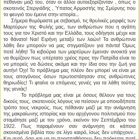
πέθαναν μαζί του, όταν οι άλλοι αυτοεξορίζονταν , όπως ο
σκοτεινός Στεργιάδης , Ύπατος Αρμοστής της Σμύρνης που
το φευγιό του έμεινε στην ιστορία...
Σήμερα θυμόμαστε με σεβασμό, τις θρυλικές μορφές των
Μαρτύρων της Φυλής μας, των ανθρώπων που η αγάπη
τους για τον Χριστό και την Ελλάδα, τους οδήγησε μέχρι και
το θάνατο! Ναι! Ειρήνη μεταξύ των λαών! Τα ανθρώπινα
λάθη δεν μπορούν να μας στιγματίζουν για πάντα! Όμως
ποτέ λήθη! Τα κιβούρια των μαρτύρων έμειναν ανοικτά για
να θυμίζουν πως υπέρτατο χρέος προς την Πατρίδα είναι το
να μπορείς να δώσεις ακόμα και την ίδια σου την ζωή για
αυτήν! Όχι! Το πρόβλημα μας πλέον δεν μπορεί να είναι με
τους απογόνους όσων πρωτοστάτησαν στις ανθρώπινες
θηριωδίες! Τι φταίνε οι επόμενες γενιές για τα λάθη τούτης
της γενιάς!
Το πρόβλημα μας είναι με όσους θέλουν για τους
δικούς τους, σκοτεινούς λόγους να πείσουν με οποιοδήποτε
τρόπο τους νεκρούς, πως πέθαναν μαζί με την ανάμνηση
της μακραίωνης ιστορίας και του αρχέγονου πολιτισμού που
σταμάτησε μαζί με τον χρόνο, εκείνον τον Σεπτέμβριο του
1922. Πως παραμένουν σαν ανάμνηση σε κάποια
σκονισμένα βιβλία που σε λίγο καιρό, ίσως δεν υπάρχουν..
Και αυτό, όσο και να το προσπαθήσουν δεν πρόκειται ποτέ