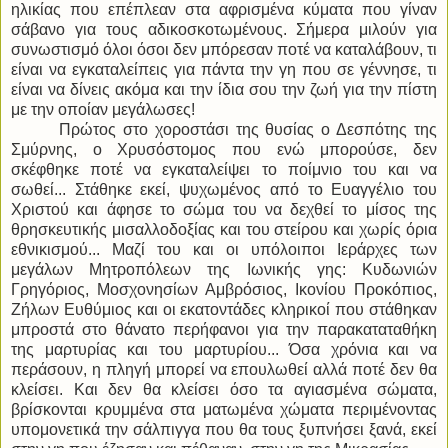
ηλικίας που επέπλεαν στα αφρισμένα κύματα που γίναν
σάβανο για τους αδικοσκοτωμένους. Σήμερα μιλούν για
συνωστισμό όλοι όσοι δεν μπόρεσαν ποτέ να καταλάβουν, τι
είναι να εγκαταλείπεις για πάντα την γη που σε γέννησε, τι
είναι να δίνεις ακόμα και την ίδια σου την ζωή για την πίστη
με την οποίαν μεγάλωσες!
Πρώτος στο χοροστάσι της θυσίας ο Δεσπότης της
Σμύρνης, ο Χρυσόστομος που ενώ μπορούσε, δεν
σκέφθηκε ποτέ να εγκαταλείψει το ποίμνιο του και να
σωθεί... Στάθηκε εκεί, ψυχωμένος από το Ευαγγέλιο του
Χριστού και άφησε το σώμα του να δεχθεί το μίσος της
θρησκευτικής μισαλλοδοξίας και του στείρου και χωρίς όρια
εθνικισμού... Μαζί του και οι υπόλοιποι Ιεράρχες των
μεγάλων Μητροπόλεων της Ιωνικής γης: Κυδωνιών
Γρηγόριος, Μοσχονησίων Αμβρόσιος, Ικονίου Προκόπιος,
Ζήλων Ευθύμιος και οι εκατοντάδες κληρικοί που στάθηκαν
μπροστά στο θάνατο περήφανοι για την παρακαταταθήκη
της μαρτυρίας και του μαρτυρίου... Όσα χρόνια και να
περάσουν, η πληγή μπορεί να επουλωθεί αλλά ποτέ δεν θα
κλείσει. Και δεν θα κλείσει όσο τα αγιασμένα σώματα,
βρίσκονται κρυμμένα στα ματωμένα χώματα περιμένοντας
υπομονετικά την σάλπιγγα που θα τους ξυπνήσει ξανά, εκεί