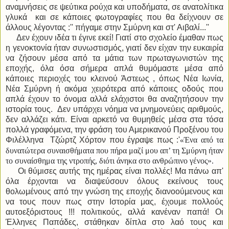
αναμνήσεις σε ψεύτικα ρούχα και υποδήματα, σε ανατολίτικα
γλυκά και σε κάποιες φωτογραφίες που θα δείχνουν σε
άλλους λέγοντας :'' πήγαμε στην Σμύρνη και στ' Αιβαλί...''
Δεν έχουν ιδέα τι έγινε εκεί! Γιατί στο σχολείο έμαθαν πως
η γενοκτονία ήταν συνωστισμός, γιατί δεν είχαν την ευκαιρία
να ζήσουν μέσα από τα μάτια των πρωταγωνιστών της
εποχής, όλα όσα σήμερα απλά θυμόμαστε μέσα από
κάποιες περιοχές του κλεινού Άστεως , όπως Νέα Ιωνία,
Νέα Σμύρνη ή ακόμα χειρότερα από κάποιες οδούς που
απλά έχουν το όνομα αλλά ελάχιστοι θα αναζητήσουν την
ιστορία τους. Δεν υπάρχει νόημα να μνημονεύεις αριθμούς,
δεν αλλάζει κάτι. Είναι αρκετό να θυμηθείς μέσα στα τόσα
πολλά γραφόμενα, την φράση του Αμερικανού Προξένου του
Φιλέλληνα Τζώρτζ Χόρτον που έγραψε πως :'
Ένα από τα
«
δυνατώτερα συναισθήματα που πήρα μαζί μου απ’ τη Σμύρνη ήταν
το συναίσθημα της ντροπής, διότι άνηκα στο ανθρώπινο γένος».
Οι θύμισες αυτής της ημέρας είναι πολλές! Μα πάνω απ'
όλα έρχονται να διαψεύσουν όλους εκείνους τους
θολωμένους από την γνώση της εποχής διανοούμενους και
να τους πουν πως στην Ιστορία μας, έχουμε πολλούς
αυτοεξόριστους !!! πολιτικούς, αλλά κανέναν παπά! Οι
Έλληνες Παπάδες, στάθηκαν δίπλα στο λαό τους και