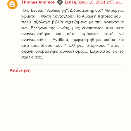
Thomas Andreou
Σεπτεμβρίου 10, 2014 2:55 μ.μ.
Ηλία Βενέζη:'' Αιολική γη'', Διδώς Σωτηρίου:'' Ματωμένα
χώματα΄΄, Φώτη Κόντογλου:'' Το Αΐβαλί η πατρίδα μου'',
πολύ αξιόλογα βιβλία σχετιζόμενα με την γενοκτονία
των Ελλήνων της Ιωνίας, μιας γενοκτονίας που ούτε
αναγνωρίσθηκε και ούτε πρόκειται ποτέ να
αναγνωρισθεί... Αντίθετα, αμφισβητήθηκε ακόμα και
από τους ίδιους τους '' Έλληνες Ιστορικούς '' όταν η
σφαγή ονομάσθηκε συνωστισμός... Ευχαριστώ για το
σχόλιο σας.
Απάντηση