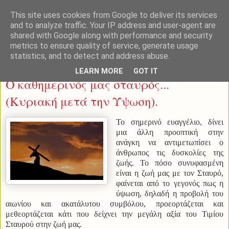
This site uses cookies from Google to deliver its services
and to analyze traffic. Your IP address and user-agent are
shared with Google along with performance and security
metrics to ensure quality of service, generate usage
statistics, and to detect and address abuse.
Κυριακή 21 Σεπτεμβρίου 2014
LEARN MORE
GOT IT
Ο καθημερινός μας σταυρός...
(Κυριακή μετά την Ύψωση).
Το σημερινό ευαγγέλιο, δίνει
μια άλλη προοπτική στην
ανάγκη να αντιμετωπίσει ο
άνθρωπος τις δυσκολίες της
ζωής. Το πόσο συνυφασμένη
είναι η ζωή μας με τον Σταυρό,
φαίνεται από το γεγονός πως η
ύψωση, δηλαδή η προβολή του
αιωνίου και ακατάλυτου συμβόλου, προεορτάζεται και
μεθεορτάζεται κάτι που δείχνει την μεγάλη αξία του Τιμίου
Σταυρού στην ζωή μας.