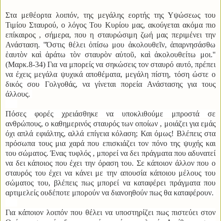
Στα μεθέορτα λοιπόν, της μεγάλης εορτής της Υψώσεως του
Τιμίου Σταυρού, ο λόγος Του Κυρίου μας, ακούγεται ακόμα πιο
επίκαιρος , σήμερα, που η σταυρώσιμη ζωή μας περιμένει την
Ανάσταση
. ''Ό
στις θέλει ὀπίσω μου ἀκολουθεῖν, ἀπαρνησάσθω
ἑαυτὸν καὶ ἀράτω τὸν σταυρὸν αὐτοῦ, καὶ ἀκολουθείτω μοι.''
(Μαρκ.8-34) Για να μπορείς να σηκώσεις τον σταυρό αυτό, πρέπει
να έχεις μεγάλα ψυχικά αποθέματα, μεγάλη πίστη, τόση ώστε ο
δικός σου Γολγοθάς, να γίνεται πορεία Ανάστασης για τους
άλλους.
Πόσες φορές χρειάσθηκε να υποκλιθούμε μπροστά σε
ανθρώπους, ο καθημερινός σταυρός των οποίων , μοιάζει για εμάς
όχι απλά εφιάλτης, αλλά επίγεια κόλαση; Και όμως! Βλέπεις στα
πρόσωπα τους μια χαρά που επισκιάζει τον πόνο της ψυχής και
του σώματος. Ένας τυφλός , μπορεί να δει πράγματα που αδυνατεί
να δει κάποιος που έχει την όραση του. Σε κάποιον άλλον που ο
σταυρός του έχει να κάνει με την απουσία κάποιου μέλους του
σώματος του, βλέπεις πως μπορεί να καταφέρει πράγματα που
αρτιμελείς ουδέποτε μπορούν να διανοηθούν πως θα καταφέρουν.
Για κάποιον λοιπόν που θέλει να υποστηρίζει πως πιστεύει στον