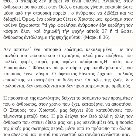
Θεό, ο σταυρός δεν μπορεί να είναι επιλογή. Αντίθετα, στον
άνθρωπο που πιστεύει στον Θεό, ο σταυρός γίνεται ευκαιρία ώστε
μέσα από την σταυρική πορεία , ο άνθρωπος να διδάξει και να
διδαχθεί. Όμως, ένα ερώτημα θέτει ο Χριστός μας, ερώτημα στον
καθένα ξεχωριστά: ''
τί γὰρ ὠφελήσει ἄνθρωπον ἐὰν κερδήσῃ τὸν
κόσμον ὅλον, καὶ ζημιωθῇ τὴν ψυχὴν αὐτοῦ; 37 ἢ τί δώσει
ἄνθρωπος ἀντάλλαγμα τῆς ψυχῆς αὐτοῦ;''(Μαρκ. 8-36).
Δεν αποτελεί ένα ρητορικό ερώτημα, κεκαλυμμένο
με τον
μανδύα το
υ φιλοσοφικού στοχασμού, αλλά μιαν αλήθεια, που
πολλές φορές φορές μας αφήνει αδιάφορους.
Η ρήση των
Επικουρίων ''
Φάγωμεν πίωμεν αύριο γαρ αποθνήσκομεν'', για
κάποιους έγινε δόγμα. Ο άφευκτος θάνατος έρχεται , τελικός
επισκέπτης να ανατρέψει τα δεδομένα. Οι αξίες της ζωής, δεν
πωλούνται, δεν αγοράζονται και δεν προσμετρώνται με αριθμούς.
Η προοπτική της αιωνιότητας δείχνει το ασήμαντο των πραγμάτων
που ο άνθρωπος, στον χρόνο που έχει, καταφέρνει να αποκτήσει.
Ο Σταυρός του Χριστού, μας δείχνει δύο κατευθύνσεις που
τέμνονται μεταξύ τους. Η μία δείχνει τον Θεό αλλά η άλλη τον
άνθρωπο που στέκει δίπλα μας και μας υπενθυμίζει ότι, η πορεία
της δικής μας σωτηρίας περνά, μέσα από το πρόσωπο του άλλου,
του αδελφού μας, αυτού του γνωστού και συνάμα αγνώστου μας.