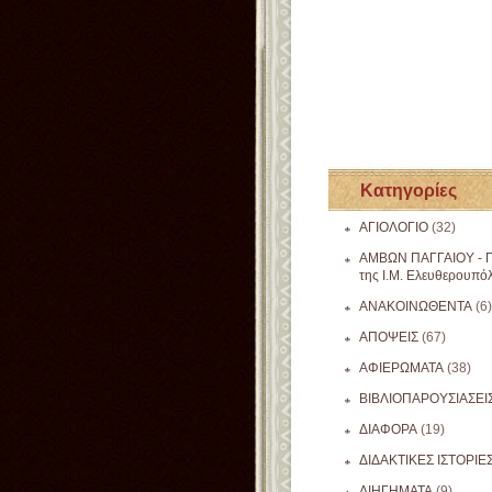
Κατηγορίες
ΑΓΙΟΛΟΓΙΟ
(32)
ΑΜΒΩΝ ΠΑΓΓΑΙΟΥ - Π
της Ι.Μ. Ελευθερουπό
ΑΝΑΚΟΙΝΩΘΕΝΤΑ
(6)
ΑΠΟΨΕΙΣ
(67)
ΑΦΙΕΡΩΜΑΤΑ
(38)
ΒΙΒΛΙΟΠΑΡΟΥΣΙΑΣΕΙ
ΔΙΑΦΟΡΑ
(19)
ΔΙΔΑΚΤΙΚΕΣ ΙΣΤΟΡΙΕ
ΔΙΗΓΗΜΑΤΑ
(9)