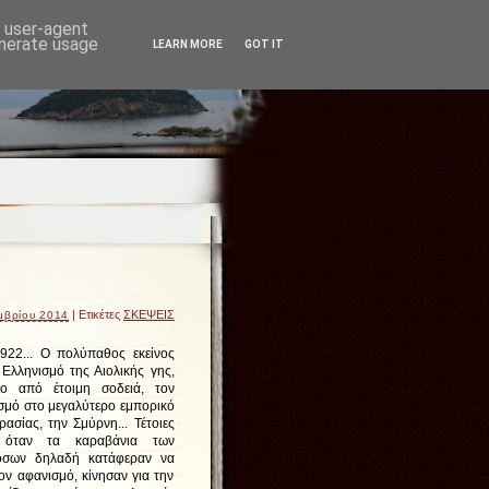
d user-agent
enerate usage
LEARN MORE
GOT IT
| Ετικέτες
ΣΚΕΨΕΙΣ
μβρίου 2014
922... Ο πολύπαθος εκείνος
 Ελληνισμό της Αιολικής γης,
ο από έτοιμη σοδειά, τον
ισμό στο μεγαλύτερο εμπορικό
ρασίας, την Σμύρνη... Τέτοιες
 όταν τα καραβάνια των
όσων δηλαδή κατάφεραν να
ν αφανισμό, κίνησαν για την