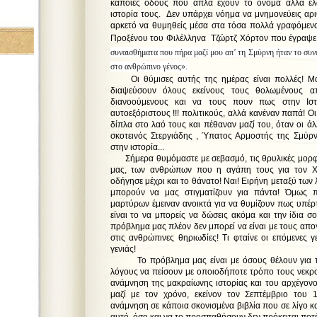
κάποιες οδούς που απλά έχουν το όνομα αλλά ελ
ιστορία τους. Δεν υπάρχει νόημα να μνημονεύεις αριθ
αρκετό να θυμηθείς μέσα στα τόσα πολλά γραφόμεν
Προξένου του Φιλέλληνα Τζώρτζ Χόρτον που έγραψε 
συναισθήματα που πήρα μαζί μου απ’ τη Σμύρνη ήταν το συν
στο ανθρώπινο γένος».
Οι θύμισες αυτής της ημέρας είναι πολλές! Μα
διαψεύσουν όλους εκείνους τους θολωμένους 
διανοούμενους και να τους πουν πως στην Ιστ
αυτοεξόριστους !!! πολιτικούς, αλλά κανέναν παπά! 
δίπλα στο λαό τους και πέθαναν μαζί του, όταν οι άλ
σκοτεινός Στεργιάδης , Ύπατος Αρμοστής της Σμύρν
στην ιστορία...
Σήμερα θυμόμαστε με σεβασμό, τις θρυλικές μορ
μας, των ανθρώπων που η αγάπη τους για τον Χρ
οδήγησε μέχρι και το θάνατο! Ναι! Ειρήνη μεταξύ των
μπορούν να μας στιγματίζουν για πάντα! Όμως π
μαρτύρων έμειναν ανοικτά για να θυμίζουν πως υπέρ
είναι το να μπορείς να δώσεις ακόμα και την ίδια σο
πρόβλημα μας πλέον δεν μπορεί να είναι με τους α
στις ανθρώπινες θηριωδίες! Τι φταίνε οι επόμενες γ
γενιάς!
Το πρόβλημα μας είναι με όσους θέλουν για του
λόγους να πείσουν με οποιοδήποτε τρόπο τους νεκρο
ανάμνηση της μακραίωνης ιστορίας και του αρχέγον
μαζί με τον χρόνο, εκείνον τον Σεπτέμβριο του
ανάμνηση σε κάποια σκονισμένα βιβλία που σε λίγο κα