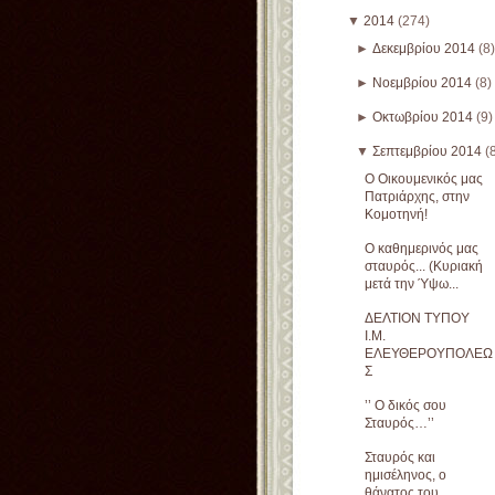
▼
2014
(274)
►
Δεκεμβρίου 2014
(8)
►
Νοεμβρίου 2014
(8)
►
Οκτωβρίου 2014
(9)
▼
Σεπτεμβρίου 2014
(
Ο Οικουμενικός μας
Πατριάρχης, στην
Κομοτηνή!
Ο καθημερινός μας
σταυρός... (Κυριακή
μετά την Ύψω...
ΔΕΛΤΙΟΝ ΤΥΠΟΥ
Ι.Μ.
ΕΛΕΥΘΕΡΟΥΠΟΛΕΩ
Σ
’’ Ο δικός σου
Σταυρός…’’
Σταυρός και
ημισέληνος, ο
θάνατος του