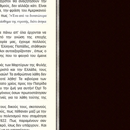
άχιστοι θα αναζητήσουν την
μούς, δεν αλλάζει κάτι. Είναι
α, την φράση του Αμερικανού
«
πως :'
Ένα από τα δυνατώτερα
αίσθημα της ντροπής, διότι άνηκα
 πάνω απ' όλα έρχονται να
από την γνώση της εποχής
ορία μας, έχουμε πολλούς
Οι Έλληνες Παπάδες, στάθηκαν
λοι αυτοεξορίζονταν , όπως ο
ης που το φευγιό του έμεινε
φές των Μαρτύρων της Φυλής
ιστό και την Ελλάδα, τους
 λαών! Τα ανθρώπινα λάθη δεν
οτέ λήθη! Τα κιβούρια των
τατο χρέος προς την Πατρίδα
υ την ζωή για αυτήν! Όχι! Το
πογόνους όσων πρωτοστάτησαν
ενιές για τα λάθη τούτης της
ς δικούς τους, σκοτεινούς
ύς, πως πέθαναν μαζί με την
ου πολιτισμού που σταμάτησε
 1922. Πως παραμένουν σαν
ιρό, ίσως δεν υπάρχουν.. Και