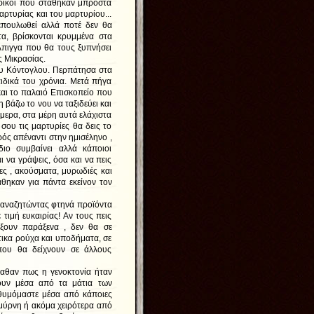
ηρικοί που στάθηκαν μπροστά
ρτυρίας και του μαρτυρίου...
επουλωθεί αλλά ποτέ δεν θα
τα, βρίσκονται κρυμμένα στα
λπιγγα που θα τους ξυπνήσει
ς Μικρασίας.
ου Κόντογλου. Περπάτησα στα
ιδικά του χρόνια. Μετά πήγα
αι το παλαιό Επισκοπείο που
 βάζω το νου να ταξιδεύει και
Σήμερα, στα μέρη αυτά ελάχιστα
σου τις μαρτυρίες θα δεις το
ρός απέναντι στην ημισέληνο ,
ιο συμβαίνει αλλά κάποιοι
ι να γράψεις, όσα και να πεις
ες , ακούσματα, μυρωδιές και
ηκαν για πάντα εκείνον τον
αναζητώντας φτηνά προϊόντα
ιμή ευκαιρίας! Αν τους πεις
άξουν παράξενα , δεν θα σε
τικα ρούχα και υποδήματα, σε
που θα δείχνουν σε άλλους
μαθαν πως η γενοκτονία ήταν
σουν μέσα από τα μάτια των
θυμόμαστε μέσα από κάποιες
Σμύρνη ή ακόμα χειρότερα από