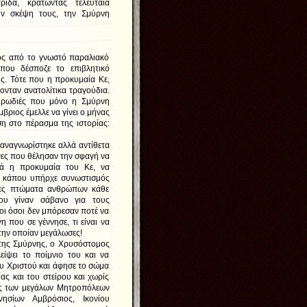
ρίδα, κρατώντας τελευταία
ν σκέψη τους, την Σμύρνη
ς από το γνωστό παραλιακό
 που δέσποζε το επιβλητικό
ς. Τότε που η προκυμαία Κε,
ονταν ανατολίτικα τραγούδια.
μυρωδιές που μόνο η Σμύρνη
βριος έμελλε να γίνει ο μήνας
η στο πέρασμα της ιστορίας:
ναγνωρίστηκε αλλά αντίθετα
νες που θέλησαν την σφαγή να
λιά η προκυμαία του Κε, να
ν κάπου υπήρχε συνωστισμός
δες πτώματα ανθρώπων κάθε
ου γίναν σάβανο για τους
οι όσοι δεν μπόρεσαν ποτέ να
η που σε γέννησε, τι είναι να
ε την οποίαν μεγάλωσες!
ης Σμύρνης, ο Χρυσόστομος
ίψει το ποίμνιο του και να
ου Χριστού και άφησε το σώμα
ας και του στείρου και χωρίς
ρχες των μεγάλων Μητροπόλεων
ησίων Αμβρόσιος, Ικονίου