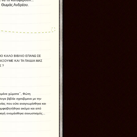
 να το καταφέρουν...
ρέου.
Ο ΚΑΛΟ ΒΙΒΛΙΟ ΕΠΑΝΩ ΣΕ
ΑΞΟΥΜΕ ΚΑΙ ΤΑ ΠΑΙΔΙΑ ΜΑΣ
Σ ?
ατωμένα χώματα΄΄, Φώτη
λογα βιβλία σχετιζόμενα με την
ονίας που ούτε αναγνωρίσθηκε και
, αμφισβητήθηκε ακόμα και από
 σφαγή ονομάσθηκε συνωστισμός...