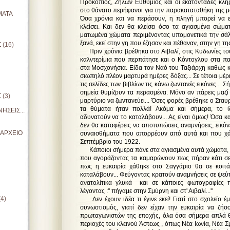
Προκόπιος, Ζήλων Ευθύμιος και οι εκατοντάδες κλ
στο θάνατο περήφανοι για την παρακαταταθήκη της μα
ΜΑΤΑ
Όσα χρόνια και να περάσουν, η πληγή μπορεί να 
κλείσει. Και δεν θα κλείσει όσο τα αγιασμένα σώμα
ματωμένα χώματα περιμένοντας υπομονετικά την σά
ξανά, εκεί στην γη που έζησαν και πέθαναν, στην γη τη
Σ
(16)
Πριν χρόνια βρέθηκα στο Αιβαλί, στις Κυδωνίες τ
καλντερίμια που περπάτησε και ο Κόντογλου στα πα
στα Μοσχονήσια. Είδα τον Ναό του Ταξιάρχη καθώς κ
σιωπηλό πλέον μαρτυρά ημέρες δόξας... Σε τέτοια μέρη
τις σελίδες των βιβλίων τις κάνω ζωντανές εικόνες... 
σημεία θυμίζουν τα περασμένα. Μόνο αν πάρεις μαζί 
Σ
(3)
μαρτύριο να ζωντανεύει... Όσες φορές βρέθηκε ο Σταυ
τα θύματα ήταν πολλά! Ακόμα και σήμερα, το ίδ
ΗΣΕΙΣ...
αδυνατούν να το καταλάβουν... Ας είναι όμως! Όσα κα
δεν θα καταφέρεις να αποτυπώσεις αναμνήσεις, εικόν
ΙΑΡΧΕΙΟ
συναισθήματα που απορρέουν από αυτά και που χάθ
Σεπτέμβριο του 1922.
Κάποιοι σήμερα πάνε στα αγιασμένα αυτά χώματα, 
που αγοράζοντας τα καμαρώνουν πως πήραν κάτι σε τ
πως η ευκαιρία χάθηκε στο Σαγγάριο θα σε κοιτ
καταλάβουν... Φεύγοντας κρατούν αναμνήσεις σε ψεύ
ανατολίτικα γλυκά και σε κάποιες φωτογραφίες 
λέγοντας :'' πήγαμε στην Σμύρνη και στ' Αιβαλί...''
(4)
Δεν έχουν ιδέα τι έγινε εκεί! Γιατί στο σχολείο έ
συνωστισμός, γιατί δεν είχαν την ευκαιρία να ζή
πρωταγωνιστών της εποχής, όλα όσα σήμερα απλά 
περιοχές του κλεινού Άστεως , όπως Νέα Ιωνία, Νέα 