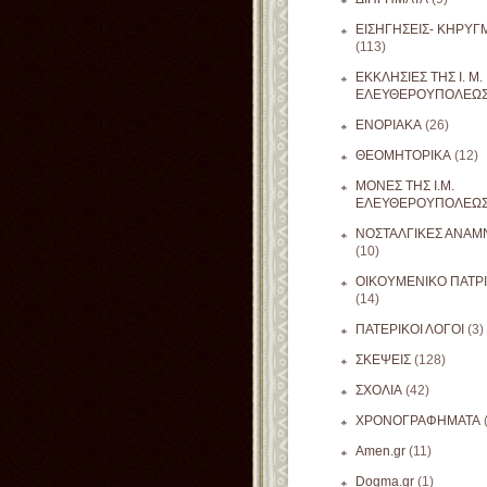
ΕΙΣΗΓΗΣΕΙΣ- ΚΗΡΥΓ
(113)
ΕΚΚΛΗΣΙΕΣ ΤΗΣ Ι. Μ.
ΕΛΕΥΘΕΡΟΥΠΟΛΕΩ
ΕΝΟΡΙΑΚΑ
(26)
ΘΕΟΜΗΤΟΡΙΚΑ
(12)
ΜΟΝΕΣ ΤΗΣ Ι.Μ.
ΕΛΕΥΘΕΡΟΥΠΟΛΕΩ
ΝΟΣΤΑΛΓΙΚΕΣ ΑΝΑΜΝ
(10)
ΟΙΚΟΥΜΕΝΙΚΟ ΠΑΤΡ
(14)
ΠΑΤΕΡΙΚΟΙ ΛΟΓΟΙ
(3)
ΣΚΕΨΕΙΣ
(128)
ΣΧΟΛΙΑ
(42)
ΧΡΟΝΟΓΡΑΦΗΜΑΤΑ
Amen.gr
(11)
Dogma.gr
(1)