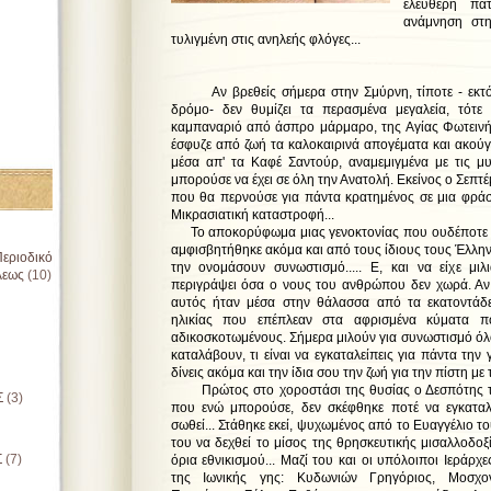
ελεύθερη πατ
ανάμνηση στη
τυλιγμένη στις ανηλεής φλόγες...
Αν βρεθείς σήμερα στην Σμύρνη, τίποτε - εκτό
δρόμο- δεν θυμίζει τα περασμένα μεγαλεία, τότε
καμπαναριό από άσπρο μάρμαρο, της Αγίας Φωτεινή
έσφυζε από ζωή τα καλοκαιρινά απογέματα και ακούγ
μέσα απ' τα Καφέ Σαντούρ, αναμεμιγμένα με τις 
μπορούσε να έχει σε όλη την Ανατολή. Εκείνος ο Σεπτέμ
που θα περνούσε για πάντα κρατημένος σε μια φράσ
Μικρασιατική καταστροφή...
Το αποκορύφωμα μιας γενοκτονίας που ουδέποτε α
αμφισβητήθηκε ακόμα και από τους ίδιους τους Έλλη
εριοδικό
την ονομάσουν συνωστισμό..... Ε, και να είχε μι
λεως
(10)
περιγράψει όσα ο νους του ανθρώπου δεν χωρά. Α
αυτός ήταν μέσα στην θάλασσα από τα εκατοντά
ηλικίας που επέπλεαν στα αφρισμένα κύματα π
αδικοσκοτωμένους. Σήμερα μιλούν για συνωστισμό όλ
καταλάβουν, τι είναι να εγκαταλείπεις για πάντα την γ
δίνεις ακόμα και την ίδια σου την ζωή για την πίστη μ
Πρώτος στο χοροστάσι της θυσίας ο Δεσπότης τ
Σ
(3)
που ενώ μπορούσε, δεν σκέφθηκε ποτέ να εγκαταλε
σωθεί... Στάθηκε εκεί, ψυχωμένος από το Ευαγγέλιο τ
του να δεχθεί το μίσος της θρησκευτικής μισαλλοδοξί
Σ
(7)
όρια εθνικισμού... Μαζί του και οι υπόλοιποι Ιερά
της Ιωνικής γης: Κυδωνιών Γρηγόριος, Μοσχον