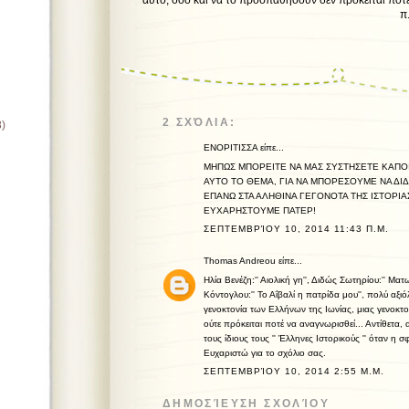
αυτό, όσο και να το προσπαθήσουν δεν πρόκειται ποτέ
π. Θωμάς Ανδ
2 ΣΧΌΛΙΑ:
8)
ΕΝΟΡΙΤΙΣΣΑ είπε...
ΜΗΠΩΣ ΜΠΟΡΕΙΤΕ ΝΑ ΜΑΣ ΣΥΣΤΗΣΕΤΕ ΚΑΠΟΙ
ΑΥΤΟ ΤΟ ΘΕΜΑ, ΓΙΑ ΝΑ ΜΠΟΡΕΣΟΥΜΕ ΝΑ ΔΙΔ
ΕΠΑΝΩ ΣΤΑ ΑΛΗΘΙΝΑ ΓΕΓΟΝΟΤΑ ΤΗΣ ΙΣΤΟΡΙΑ
ΕΥΧΑΡΗΣΤΟΥΜΕ ΠΑΤΕΡ!
ΣΕΠΤΕΜΒΡΊΟΥ 10, 2014 11:43 Π.Μ.
Thomas Andreou
είπε...
Ηλία Βενέζη:'' Αιολική γη'', Διδώς Σωτηρίου:'' Μ
Κόντογλου:'' Το Αΐβαλί η πατρίδα μου'', πολύ αξιό
γενοκτονία των Ελλήνων της Ιωνίας, μιας γενοκτ
ούτε πρόκειται ποτέ να αναγνωρισθεί... Αντίθετα
τους ίδιους τους '' Έλληνες Ιστορικούς '' όταν η
Ευχαριστώ για το σχόλιο σας.
ΣΕΠΤΕΜΒΡΊΟΥ 10, 2014 2:55 Μ.Μ.
ΔΗΜΟΣΊΕΥΣΗ ΣΧΟΛΊΟΥ