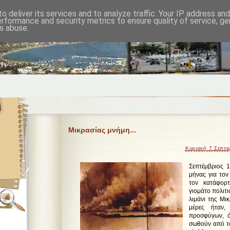
o deliver its services and to analyze traffic. Your IP address an
erformance and security metrics to ensure quality of service, g
s abuse.
Μικρασίας μνήμη...
Κυριακή 7 Σεπτε
Σεπτέμβριος 1
μήνας για τον
τον κατάφορτ
γιομάτο πολιτ
λιμάνι της Μικ
μέρες ήταν,
προσφύγων, 
σωθούν από το