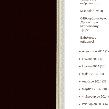
ανθρώπου, στ...
Μικρασίας μνήμη...
Ο Εθνομάρτυς Άγιος
,Χρυσόστομος
Μητροπολίτης
Σμύρν...
Επίπλαστος
σεβασμός!
►
Αυγούστου 2014
(1
►
Ιουλίου 2014
(20)
►
Ιουνίου 2014
(33)
►
Μαΐου 2014
(24)
►
Απριλίου 2014
(31)
►
Μαρτίου 2014
(38)
►
Φεβρουαρίου 2014
►
Ιανουαρίου 2014
(4