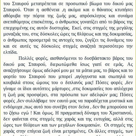
του Σταυρού μετατρέπεται σε προσωπικό βίωμα του δικού μας
Σταυρού. Όταν η ασθένεια ,η ακόμα και ο θάνατος κτυπήσει
αθόρυβα την πόρτα της ζωής μας, απρόσκλητος και συνάμα
ανεπιθύμητος επισκέπτης, ο άνθρωπος γονατίζει από το βάρος της
επερχομένης εις αυτόν δυστυχίας. Εκεί, στις στιγμές της μεγάλης
μοναξιάς του, στις δύσκολες ώρες τις θλίψεως και της δοκιμασίας,
ο άνθρωπος προσμετρά τις αντοχές του, ζυγίζει τις δυνάμεις του
και σε αυτές τις δύσκολες στιγμές αναζητά περισσότερο την
ελπίδα.
Πολλές φορές, αισθανόμενοι το δυσβάστακτο βάρος του
δικού μας Σταυρού, διερωτώμεθα ίσως γιατί σε εμάς. Ας
αναζητήσουμε όμως αδελφοί μου με τα μάτια μας, το βάρος και το
φορτίο του Σταυρού που μπορεί ,αγόγγυστα και σιωπηλά να
κουβαλά στους ώμους του ο διπλανός μας! Πόσες φορές ,δεν
γίναμε οι ίδιοι αυτόπτες μάρτυρες ,στις δοκιμασίες που απλόχερα
η ζωή μας προσφέρει, στα πρόσωπα των αδελφών μας; Πόσες
φορές ,δεν συλλάβαμε τον εαυτό μας να παραδέχεται μυστικά και
ενδόμυχα ,πως αυτό που συνέβη στον δείνα , δεν θα μπορούσα να
το ζήσω εγώ ! Και όμως.
H
πραγματική δύναμη του Χριστιανού,
δεν φαίνεται στις στιγμές της χαράς και της ευτυχίας, αλλά στις
ώρες των θλίψεων και των μεγάλων δοκιμασιών. Οι στιγμές της
χαράς στην επίγεια ζωή είναι μετρημένες. Οι άλλες στιγμές, των