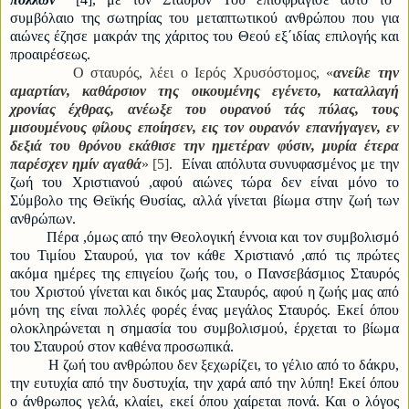
συμβόλαιο της σωτηρίας του μεταπτωτικού ανθρώπου που για
αιώνες έζησε μακράν της χάριτος του Θεού εξ΄ιδίας επιλογής και
προαιρέσεως.
Ο σταυρός, λέει ο Ιερός Χρυσόστομος, «
ανείλε την
αμαρτίαν, καθάρσιον της οικουμένης εγένετο, καταλλαγή
χρονίας έχθρας, ανέωξε του ουρανού τάς πύλας, τους
μισουμένους φίλους εποίησεν, εις τον ουρανόν επανήγαγεν, εν
δεξιά του θρόνου εκάθισε την ημετέραν φύσιν, μυρία έτερα
παρέσχεν ημίν αγαθά
»
[5]
.
Είναι απόλυτα συνυφασμένος με την
ζωή του Χριστιανού ,αφού αιώνες τώρα δεν είναι μόνο το
Σύμβολο της Θεϊκής Θυσίας, αλλά γίνεται βίωμα στην ζωή των
ανθρώπων.
Πέρα ,όμως από την Θεολογική έννοια και τον συμβολισμό
του Τιμίου Σταυρού, για τον κάθε Χριστιανό ,από τις πρώτες
ακόμα ημέρες της επιγείου ζωής του, ο Πανσεβάσμιος Σταυρός
του Χριστού γίνεται και δικός μας Σταυρός, αφού η ζωής μας από
μόνη της είναι πολλές φορές ένας μεγάλος Σταυρός. Εκεί όπου
ολοκληρώνεται η σημασία του συμβολισμού, έρχεται το βίωμα
του Σταυρού στον καθένα προσωπικά.
Η ζωή του ανθρώπου δεν ξεχωρίζει, το γέλιο από το δάκρυ,
την ευτυχία από την δυστυχία, την χαρά από την λύπη! Εκεί όπου
ο άνθρωπος γελά, κλαίει, εκεί όπου χαίρεται πονά. Και ο λόγος