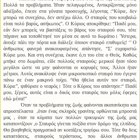
Πολλά τα προβλήματα. Ήταν πελαγωμένος. Αντικρίζοντας μόνο
αδιέξοδο, έπεσε στα γόνατα προσευχής, λέγοντας :“Κύριε, δεν
μπορώ να συνεχίσω, δεν αντέχω άλλο. Ο σταυρός που κουβαλώ
είναι πολύ βαρύς, ασήκωτος”. Ο Κύριος αποκρίθηκε: “Παιδί μου,
εάν δεν μπορείς να βαστάξεις το βάρος του σταυρού σου, τότε
πήγαινε και τοποθέτησέ τον μέσα σε αυτό το δωμάτιο। Ύστερα,
άνοιξε πάλι την πόρτα και διάλεξε όποιον σταυρό επιθυμείς! ‘’ Ο
άνθρωπος φανερά ανακουφισμένος απάντησε, “Σ’ ευχαριστώ
Κύριε μου. Και στη συνέχεια, έκανε ό,τι του είπε ο Θεός. Καθώς
μπήκε στο δωμάτιο, είδε πολλούς σταυρούς: μερικοί ήταν τόσο
μεγάλοι ώστε να μην φαίνονται οι κορυφές τους. Άλλοι ήταν
μέτριοι. Αυτός ανακάλυψε έναν μικροσκοπικό σταυρό που έγερνε
πάνω σε έναν μακρινό τοίχο. “Θα ήθελα αυτόν τον σταυρό,
Κύριε”, ψιθύρισε ο νεαρός। Τότε ο Κύριος του απάντησε:“ Παιδί
μου, ξέρεις, αυτός είναι ο δικός σου σταυρός που μόλις έφερες
εδώ μέσα!”
Όταν τα προβλήματα της ζωής φαίνονται ακατανίκητα και
απροσπέλαστα ,όταν ένας σκληρός γρανίτης ορθώνεται μπροστά
μας , όταν τα κύματα των πολλών τρικυμιών της ζωής μας
καταποντίζουν ,ο Σταυρός γίνεται πυξίδα στον δρόμο της ελπίδος.
Θα βοηθηθείς πραγματικά αν κοιτάξεις τριγύρω σου. Τότε θα δεις
καταστάσεις, σταυρούς τεράστιους, που άλλοι άνθρωποι