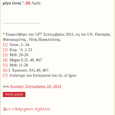
μέγα έλεος".
[8]
Αμήν.
ην
* Εκφωνήθηκε την 14
Σεπτεμβρίου 2011, εις τον Ι.
N
. Παναγίας
Φανερωμένης , Νέας Ηρακλείτσης.
[1]
Λουκ. 2-.34.
[2]
Κορ. ‘Α ,1.23
[3]
Μτθ. 20-28
[4]
Migne Ε.Π. 48, 867
[5]
Μτθ. 11-28
[6]
Ι. Χρυσοστ. P.G.49, 407.
[7]
Απόστιχο του Εσπερινού του πλ. α' ήχου
στις
Κυριακή, Σεπτεμβρίου 14, 2014
Κοινή χρήση
Δεν υπάρχουν σχόλια: