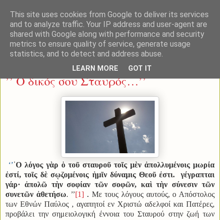
This site uses cookies from Google to deliver its services
and to analyze traffic. Your IP address and user-agent are
shared with Google along with performance and security
metrics to ensure quality of service, generate usage
statistics, and to detect and address abuse.
Κυριακή 14 Σεπτεμβρίου 2014
LEARN MORE
GOT IT
’’ Ο δικός σου Σταυρός…’’
‘’
῾
Ο
λόγος
γὰρ
ὁ
τοῦ
σταυροῦ
τοῖς
μὲν
ἀπολλυμένοις
μωρία
ἐστί
,
τοῖς
δὲ
σῳζομένοις
ἡμῖν
δύναμις
Θεοῦ
ἐστι
.
γέγραπται
γάρ· ἀπολῶ τὴν σοφίαν τῶν σοφῶν, καὶ τὴν σύνεσιν τῶν
συνετῶν ἀθετήσω
.
’’
[1]
.
Με τους λόγους αυτούς, ο Απόστολος
των Εθνών Παύλος , αγαπητοί εν Χριστώ αδελφοί και Πατέρες,
προβάλει την σημειολογική έννοια του Σταυρού στην ζωή των