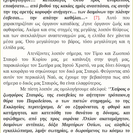
εποιήσατο… από βυθού της κακίας ημάς ανασπάσαι, εις αυτήν
την της αρετής κορυφήν ανήγαγεν… των δαιμόνων την πλάνην
έσβεσαι… την απάτην καθήλαι…
»
[7]
. Αυτό που
χαρακτηριζόταν ως όργανον καταδίκης ,έγινε όργανον ζωής και
αφθαρσίας. Ακόμα και στις στιγμές της μεγάλης λοιπόν θλίψεως
και των ανεκλαλήτων αναστεναγμών μας, η ελπίδα δεν χάνεται
μέσα μας. Όσο μεγαλύτερο το βάρος, τόσο μεγαλύτερη και η
ελπίδα μας.
Ατενίζοντες λοιπόν σήμερα, τον Τίμιο και Ζωοποιό
Σταυρό του Κυρίου μας, με κατάνυξη στην ψυχή μας,
παρακαλούμε τον Σωτήρα μας Ιησού Χριστό, να μας δίνει δύναμη
και κουράγιο να σηκώνουμε τον δικό μας Σταυρό. Φεύγοντας από
αυτόν τον περικαλλή Ναό, ας έχουμε την βεβαιότητα πως από
σήμερα ο δικός μας Σταυρός, θα είναι ελαφρύτερος.
Με πίστη λοιπόν ,ας ομολογήσουμε αδελφοί: ‘
’
Χαίροις ο
ζωηφόρος Σταυρός, της ευσεβείας το αήττητον τρόπαιον,η
θύρα του Παραδείσου, ο των πιστών στηριγμός, το της
Εκκλησίας περιτείχισμα, δι' ου εξηφάνισται, η φθορά και
κατήργηται, και κατεπόθη του θανάτου η δύναμις, και
υψώθημεν, από γης προς ουράνια .Όπλον ακαταμάχητον,
δαιμόνων αντίπαλε, δόξα Μαρτύρων Οσίων, ως αληθώς
εγκαλλώπισμα, λιμήν σωτηρίας, ο δωρούμενος τω κόσμω το