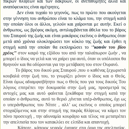
πικρών θλίψεων και των δακρύων, οι ανεπιθύμητες αλλά και
αναπόφευκτες είναι αμέτρητες.
Δεν είναι τυχαίο το γεγονός, πως το πρώτο που ακούγεται
στην γέννηση του ανθρώπου είναι το κλάμα του, την στιγμή κατά
την οποίαν όλοι οι άλλοι, γελούν και χαίρονται με αυτήν. Εκεί ο
άνθρωπος, ως βρέφος ακόμη, αντιλαμβάνεται άθελα του το βάρος
του Σταυρού της ζωής και είναι μακάριος εκείνος ο άνθρωπος όταν
μετά από χρόνια ολοκληρώσει τον κύκλο της ζωής και έρθει η
στιγμή κατά την οποίαν θα εκπληρώσει το ‘
’
κοινόν
του βίου
χρέος’’
στον καιρό της εξόδου του από την ταλαίπωρον ζωήν , να
μπορεί ο ίδιος να γελά και να χαίρει για αυτό, όταν οι υπόλοιποι θα
θρηνούν και θα οδύρονται για την μετάβαση του στον Ουρανό.
Το βάρος του δικού μας Σταυρού ,που ο καθένας ξεχωριστά
κουβαλά στην ζωή του, το γνωρίζει μόνον ο ίδιος και ο Θεός.
Είναι όμως αδιαμφισβήτητο πως ο Θεός που για τους δικούς Του
λόγους επιτρέπει την δοκιμασία στην ζωή μας, προσμετρά τις
αντοχές μας και αυτό φαίνεται ξεκάθαρα την στιγμή κατά την
οποίαν ο άνθρωπος, αυτό το θεριό ,γίνεται υπέρ-άνθρωπος, όχι ως
ο υπεράνθρωπος του Νίτσε , αλλ’ ως εκείνος ο οποίος μπορεί
στοχαζόμενος και στην στιγμή της πικράς θλίψεως να κάμει τον
πόνο προσευχή , την αδυναμία κουράγιο και τέλος να μετατρέπει
την απελπισία που τον κατακλύει σε ελπίδα και απαντοχή.
Κάποτε, κάποιος νεαρός έφτασε στα όρια της απελπισίας.