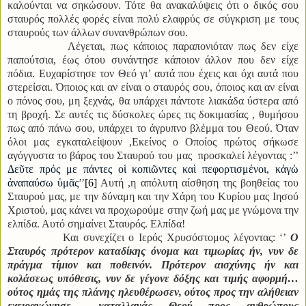
καλούνται να σηκώσουν. Τότε θα ανακαλύψεις ότι ο δικός σου
σταυρός πολλές φορές είναι πολύ ελαφρύς σε σύγκριση με τους
σταυρούς των άλλων συνανθρώπων σου.
Λέγεται, πως κάποιος παραπονιόταν πως δεν είχε
παπούτσια, έως ότου συνάντησε κάποιον άλλον που δεν είχε
πόδια. Ευχαρίστησε τον Θεό γι’ αυτά που έχεις και όχι αυτά που
στερείσαι. Όποιος και αν είναι ο σταυρός σου, όποιος και αν είναι
ο πόνος σου, μη ξεχνάς, θα υπάρχει πάντοτε λιακάδα ύστερα από
τη βροχή. Σε αυτές τις δύσκολες ώρες τις δοκιμασίας , θυμήσου
πως από πάνω σου, υπάρχει το άγρυπνο βλέμμα του Θεού. Όταν
όλοι μας εγκαταλείψουν ,Εκείνος ο Οποίος πρώτος σήκωσε
αγόγγυστα το βάρος του Σταυρού του μας προσκαλεί λέγοντας :’’
Δεῦτε πρός με πάντες οἱ κοπιῶντες καὶ πεφορτισμένοι, κἀγὼ
ἀναπαύσω ὑμᾶς
’’
[6]
Αυτή ,η απόλυτη αίσθηση της βοηθείας του
Σταυρού μας, με την δύναμη και την Χάρη του Κυρίου μας Ιησού
Χριστού, μας κάνει να προχωρούμε στην ζωή μας με γνώμονα την
ελπίδα. Αυτό σημαίνει Σταυρός. Ελπίδα!
Και συνεχίζει ο Ιερός Χρυσόστομος λέγοντας: ‘’
Ο
Σταυρός πρότερον καταδίκης όνομα και τιμωρίας ήν, νυν δε
πράγμα τίμιον και ποθεινόν. Πρότερον αισχύνης ήν και
κολάσεως υπόθεσις, νυν δε γέγονε δόξης και τιμής αφορμή…
ούτος ημάς της πλάνης ηλευθέρωσεν, ούτος προς την αλήθειαν
εχειραγώγησε… καταλλαγάς Θεού προς ανθρώπους