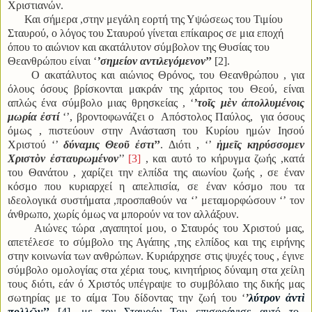
Χριστιανών.
Και σήμερα ,στην μεγάλη εορτή της Υψώσεως του Τιμίου
Σταυρού, ο λόγος του Σταυρού γίνεται επίκαιρος σε μια εποχή
όπου το αιώνιον και ακατάλυτον σύμβολον της Θυσίας του
Θεανθρώπου είναι ‘
’
σημείον αντιλεγόμενον
’’
[2]
.
Ο ακατάλυτος και αιώνιος Θρόνος, του Θεανθρώπου , για
όλους όσους βρίσκονται μακράν της χάριτος του Θεού, είναι
απλώς ένα σύμβολο μιας θρησκείας ,
‘
’
τοῖς μὲν ἀπολλυμένοις
μωρία ἐστί
‘’, βροντοφωνάζει ο Απόστολος Παύλος,
για όσους
όμως , πιστεύουν στην Ανάσταση του Κυρίου ημών Ιησού
Χριστού ‘’
δύναμις Θεοῦ ἐστι
’’
. Διότι , ‘’
ἡμε
ῖς κηρύσσομεν
Χριστ
ὸν
ἐσταυρωμένον
’’
[3]
, και αυτό το κήρυγμα ζωής ,κατά
του Θανάτου , χαρίζει την ελπίδα της αιωνίου ζωής , σε έναν
κόσμο που κυριαρχεί η απελπισία, σε έναν κόσμο που τα
ιδεολογικά συστήματα ,προσπαθούν να ‘’ μεταμορφώσουν ‘’ τον
άνθρωπο, χωρίς όμως να μπορούν να τον αλλάξουν.
Αιώνες τώρα ,αγαπητοί μου, ο Σταυρός του Χριστού μας,
απετέλεσε το σύμβολο της Αγάπης ,της ελπίδος και της ειρήνης
στην κοινωνία των ανθρώπων. Κυριάρχησε στις ψυχές τους , έγινε
σύμβολο ομολογίας στα χέρια τους, κινητήριος δύναμη στα χείλη
τους διότι, εάν ό Χριστός υπέγραψε το συμβόλαιο της δικής μας
σωτηρίας με το αίμα Του δίδοντας την ζωή του ‘
’
λύτρον
ἀ
ντ
ὶ
πολλ
ῶ
ν’
’
[4]
, με τον Σταυρόν Του επισφράγισε αυτό το