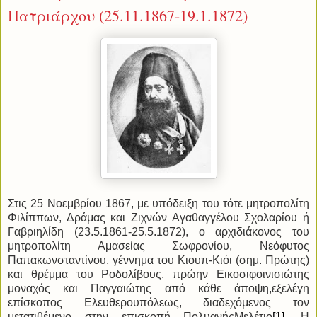
Πατριάρχου (25.11.1867-19.1.1872)
Στις 25 Νοεμβρίου 1867, με υπόδειξη του τότε μητροπολίτη
Φιλίππων, Δράμας και Ζιχνών Αγαθαγγέλου Σχολαρίου ή
Γαβριηλίδη (23.5.1861-25.5.1872), ο αρχιδιάκονος του
μητροπολίτη Αμασείας Σωφρονίου, Νεόφυτος
Παπακωνσταντίνου, γέννημα του Κιουπ-Κιόι (σημ. Πρώτης)
και θρέμμα του Ροδολίβους, πρώην Εικοσιφοινισιώτης
μοναχός και Παγγαιώτης από κάθε άποψη,εξελέγη
επίσκοπος Ελευθερουπόλεως, διαδεχόμενος τον
μετατιθέμενο στην επισκοπή ΠολυανήςΜελέτιο
[1]
. Η