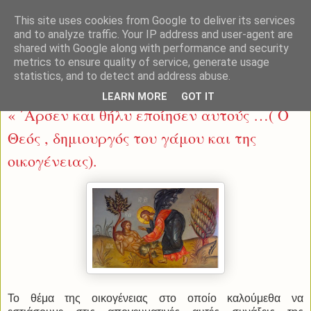
This site uses cookies from Google to deliver its services
and to analyze traffic. Your IP address and user-agent are
shared with Google along with performance and security
metrics to ensure quality of service, generate usage
statistics, and to detect and address abuse.
Τετάρτη 14 Νοεμβρίου 2018
LEARN MORE
GOT IT
« ΄Αρσεν και θήλυ εποίησεν αυτούς …( Ο
Θεός , δημιουργός του γάμου και της
οικογένειας).
Το θέμα της οικογένειας στο οποίο καλούμεθα να