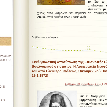
το ίδιο το
απαξιώνεται
εξισώνεται με
χωρίς αυτό ασφαλώς να σημαίνει ότι απαξιώνο
Δημιουργού σε κάθε άλλη μορφή ζωής!
Διαβάστε περισσότερα »
εριοδικό
λεως
(10)
Εκκλησιαστική αποτύπωση της Επισκοπής Ε
Βουλγαρικού σχίσματος. Η Αρχιερατεία Νεοφ
του από Ελευθερουπόλεως, Οικουμενικού Πατρ
19.1.1872)
| Ετ
Σάββατο 20 Οκτωβρίου 2018
Σ
(3)
Στις 25 Νοεμβρίου 
Σ
(7)
μητροπολίτη Φιλί
Αγαθαγγέλου Σχολαρί