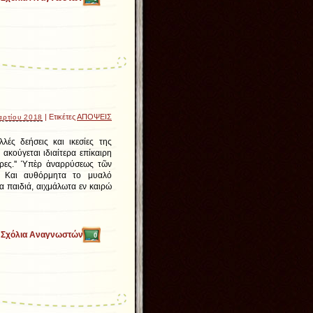
| Ετικέτες
ΑΠΟΨΕΙΣ
αρτίου 2018
λές δεήσεις και ικεσίες της
 ακούγεται ιδιαίτερα επίκαιρη
ρες.''
Ὑπὲρ ἀναρρύσεως τῶν
... Και αυθόρμητα το μυαλό
α παιδιά, αιχμάλωτα εν καιρώ
Σχόλια Αναγνωστών
0