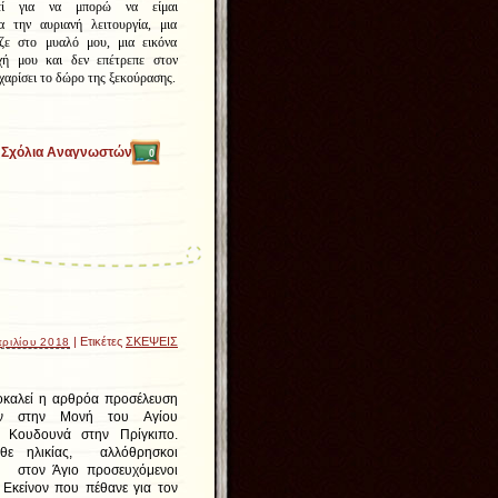
θεί για να μπορώ να είμαι
α την αυριανή λειτουργία, μια
ζε στο μυαλό μου, μια εικόνα
χή μου και δεν επέτρεπε στον
αρίσει το δώρο της ξεκούρασης.
Σχόλια Αναγνωστών
0
| Ετικέτες
ΣΚΕΨΕΙΣ
πριλίου 2018
καλεί η αρθρόα προσέλευση
ων στην Μονή του Αγίου
 Κουδουνά στην Πρίγκιπο.
θε ηλικίας, αλλόθρησκοι
 στον Άγιο προσευχόμενοι
Εκείνον που πέθανε για τον