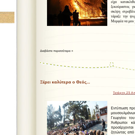
είχα κατακλι
ξεκούραστος γι
σκέψη στροβίλι
τάραζε την ψυ
Μορφέα να μου χ
Διαβάστε περισσότερα »
Ξέρει καλύτερα ο Θεός...
Τετάρτη 25 Α
Εντύπωση προ
μουσουλμάν
Γεωργίου του
Άνθρωποι κά
προσέρχονται
ζητώντας από 