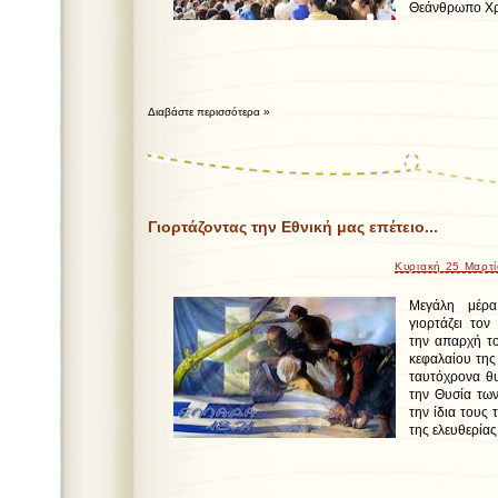
Θεάνθρωπο Χρισ
Διαβάστε περισσότερα »
Γιορτάζοντας την Εθνική μας επέτειο...
Κυριακή 25 Μαρτ
Μεγάλη μέρ
γιορτάζει τον
την απαρχή τ
κεφαλαίου της
ταυτόχρονα θυ
την Θυσία τω
την ίδια τους 
της ελευθερίας.