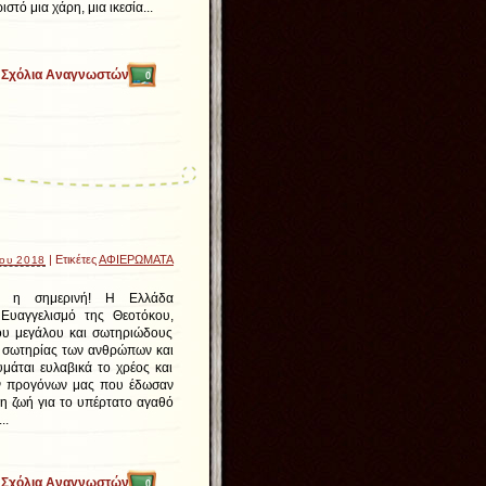
τό μια χάρη, μια ικεσία...
Σχόλια Αναγνωστών
0
| Ετικέτες
ΑΦΙΕΡΩΜΑΤΑ
ίου 2018
α η σημερινή! Η Ελλάδα
 Ευαγγελισμό της Θεοτόκου,
ου μεγάλου και σωτηριώδους
 σωτηρίας των ανθρώπων και
μάται ευλαβικά το χρέος και
ν προγόνων μας που έδωσαν
τη ζωή για το υπέρτατο αγαθό
..
Σχόλια Αναγνωστών
0