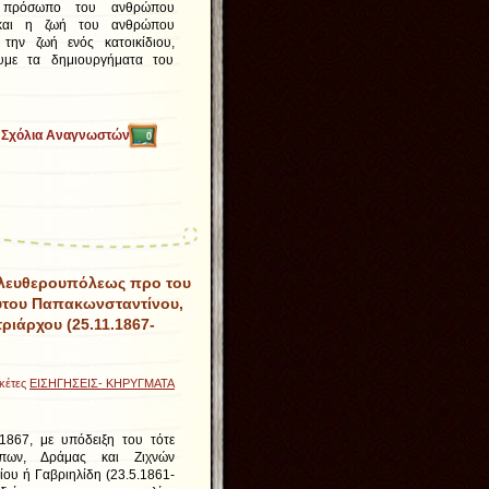
 πρόσωπο του ανθρώπου
 και η ζωή του ανθρώπου
 την ζωή ενός κατοικίδιου,
υμε τα δημιουργήματα του
Σχόλια Αναγνωστών
0
λευθερουπόλεως προ του
ύτου Παπακωνσταντίνου,
ιάρχου (25.11.1867-
ικέτες
ΕΙΣΗΓΗΣΕΙΣ- ΚΗΡΥΓΜΑΤΑ
1867, με υπόδειξη του τότε
ππων, Δράμας και Ζιχνών
ου ή Γαβριηλίδη (23.5.1861-