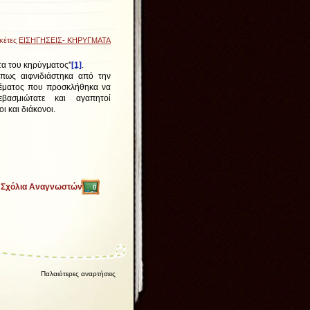
ικέτες
ΕΙΣΗΓΗΣΕΙΣ- ΚΗΡΥΓΜΑΤΑ
τα του κηρύγματος''
[1]
.
πως αιφνιδιάστηκα από την
θέματος που προσκλήθηκα να
εβασμιώτατε και αγαπητοί
 και διάκονοι.
Σχόλια Αναγνωστών
0
Παλαιότερες αναρτήσεις