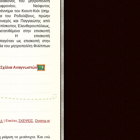
ιδιάκονος του μητροπολίτη
φρονίου, Νεόφυτος
έννημα του Κιουπ-Κιόι (σημ.
μα του Ροδολίβους, πρώην
μοναχός και Παγγαιώτης από
 επίσκοπος Ελευθερουπόλεως,
ετατιθέμενο στην επισκοπή
. Η επισκοπή
παγόταν ως επισκοπή στην
ία του μητροπολίτη Φιλίππων
Σχόλια Αναγνωστών
0
| Ετικέτες
ΣΚΕΨΕΙΣ
,
Dogma.gr
18
 μιάμιση τα μεσάνυχτα. Και ενώ