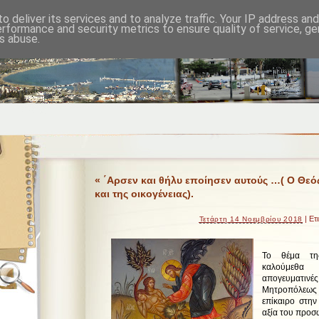
o deliver its services and to analyze traffic. Your IP address an
erformance and security metrics to ensure quality of service, g
s abuse.
« ΄Αρσεν και θήλυ εποίησεν αυτούς …( Ο Θεό
και της οικογένειας).
| Ετ
Τετάρτη 14 Νοεμβρίου 2018
Το θέμα της
καλούμεθα
απογευματι
Μητροπόλεως 
επίκαιρο στη
αξία του προσ