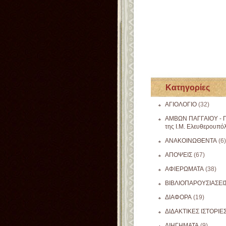
Κατηγορίες
ΑΓΙΟΛΟΓΙΟ
(32)
ΑΜΒΩΝ ΠΑΓΓΑΙΟΥ - Π
της Ι.Μ. Ελευθερουπό
ΑΝΑΚΟΙΝΩΘΕΝΤΑ
(6)
ΑΠΟΨΕΙΣ
(67)
ΑΦΙΕΡΩΜΑΤΑ
(38)
ΒΙΒΛΙΟΠΑΡΟΥΣΙΑΣΕΙ
ΔΙΑΦΟΡΑ
(19)
ΔΙΔΑΚΤΙΚΕΣ ΙΣΤΟΡΙΕ
ΔΙΗΓΗΜΑΤΑ
(9)