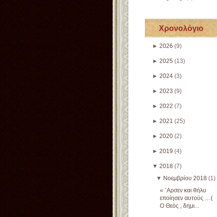
Χρονολόγιο
►
2026
(9)
►
2025
(13)
►
2024
(3)
►
2023
(9)
►
2022
(7)
►
2021
(25)
►
2020
(2)
►
2019
(4)
▼
2018
(7)
▼
Νοεμβρίου 2018
(1)
« ΄Αρσεν και θήλυ
εποίησεν αυτούς …(
Ο Θεός , δημι...