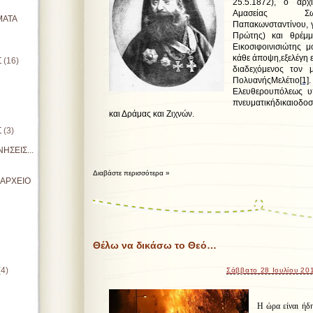
25.5.1872), ο αρχ
Αμασείας Σω
ΜΑΤΑ
Παπακωνσταντίνου, γ
Πρώτης) και θρέμ
Εικοσιφοινισιώτης 
κάθε άποψη,εξελέγη
Σ
(16)
διαδεχόμενος τον μ
ΠολυανήςΜελέτιο
[1]
Ελευθερουπόλεως υ
πνευματικήδικαιοδοσ
και Δράμας και Ζιχνών.
Σ
(3)
ΗΣΕΙΣ...
Διαβάστε περισσότερα »
ΙΑΡΧΕΙΟ
Θέλω να δικάσω το Θεό…
(4)
Σάββατο 28 Ιουλίου 20
Η ώρα είναι ήδη