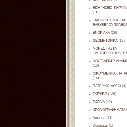
ΕΙΣΗΓΗΣΕΙΣ- ΚΗΡΥΓ
(113)
ΕΚΚΛΗΣΙΕΣ ΤΗΣ Ι. Μ.
ΕΛΕΥΘΕΡΟΥΠΟΛΕΩ
ΕΝΟΡΙΑΚΑ
(26)
ΘΕΟΜΗΤΟΡΙΚΑ
(12)
ΜΟΝΕΣ ΤΗΣ Ι.Μ.
ΕΛΕΥΘΕΡΟΥΠΟΛΕΩ
ΝΟΣΤΑΛΓΙΚΕΣ ΑΝΑΜΝ
(10)
ΟΙΚΟΥΜΕΝΙΚΟ ΠΑΤΡ
(14)
ΠΑΤΕΡΙΚΟΙ ΛΟΓΟΙ
(3)
ΣΚΕΨΕΙΣ
(128)
ΣΧΟΛΙΑ
(42)
ΧΡΟΝΟΓΡΑΦΗΜΑΤΑ
Amen.gr
(11)
Dogma.gr
(1)