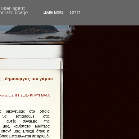
d user-agent
enerate usage
LEARN MORE
GOT IT
ς , δημιουργός του γάμου
ικέτες
ΕΙΣΗΓΗΣΕΙΣ- ΚΗΡΥΓΜΑΤΑ
 οικογένειας στο οποίο
 να εστιάσουμε στις
νές αυτές συνάξεις της
μας, καθίσταται ιδιαίτερα
ν εποχή μας. Εποχή όπου η
ώπου μεταβάλλεται σε αριθμό,