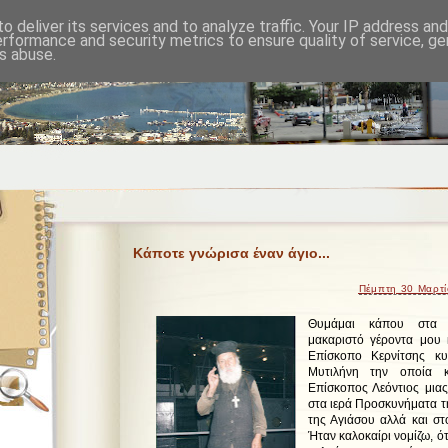
o deliver its services and to analyze traffic. Your IP address an
erformance and security metrics to ensure quality of service, g
s abuse.
Κάποτε γνώρισα έναν άγιο...
Πέμπτη 30 Μαρτ
Θυμάμαι κάπου στα 
μακαριστό γέροντα μου 
Επίσκοπο Κερνίτσης κυ
Μυτιλήνη την οποία κ
Επίσκοπος Λεόντιος μιας
στα ιερά Προσκυνήματα τ
της Αγιάσου αλλά και σ
Ήταν καλοκαίρι νομίζω, ό