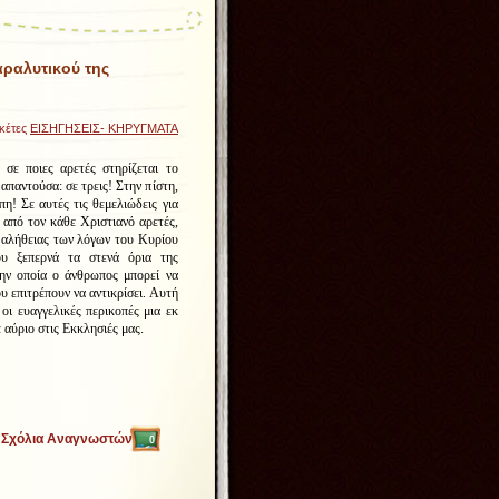
αραλυτικού της
ικέτες
ΕΙΣΗΓΗΣΕΙΣ- ΚΗΡΥΓΜΑΤΑ
 σε ποιες αρετές στηρίζεται το
απαντούσα: σε τρεις! Στην πίστη,
πη! Σε αυτές τις θεμελιώδεις για
 από τον κάθε Χριστιανό αρετές,
ς αλήθειας των λόγων του Κυρίου
ου ξεπερνά τα στενά όρια της
την οποία ο άνθρωπος μπορεί να
ου επιτρέπουν να αντικρίσει. Αυτή
οι ευαγγελικές περικοπές μια εκ
αύριο στις Εκκλησιές μας.
Σχόλια Αναγνωστών
0