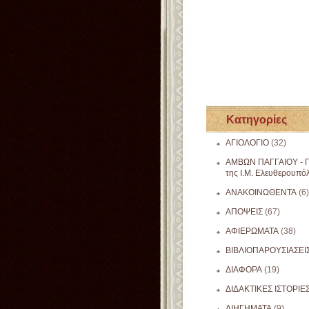
Κατηγορίες
ΑΓΙΟΛΟΓΙΟ
(32)
ΑΜΒΩΝ ΠΑΓΓΑΙΟΥ - Π
της Ι.Μ. Ελευθερουπό
ΑΝΑΚΟΙΝΩΘΕΝΤΑ
(6)
ΑΠΟΨΕΙΣ
(67)
ΑΦΙΕΡΩΜΑΤΑ
(38)
ΒΙΒΛΙΟΠΑΡΟΥΣΙΑΣΕΙ
ΔΙΑΦΟΡΑ
(19)
ΔΙΔΑΚΤΙΚΕΣ ΙΣΤΟΡΙΕ
ΔΙΗΓΗΜΑΤΑ
(9)