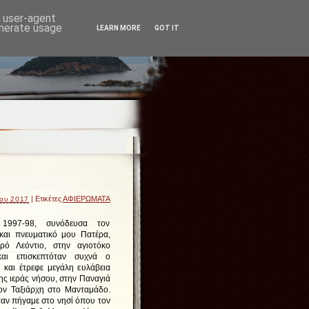
d user-agent
enerate usage
LEARN MORE
GOT IT
| Ετικέτες
ΑΦΙΕΡΩΜΑΤΑ
ίου 2017
1997-98, συνόδευσα τον
και πνευματικό μου Πατέρα,
ρό Λεόντιο, στην αγιοτόκο
αι επισκεπτόταν συχνά ο
 και έτρεφε μεγάλη ευλάβεια
ης ιεράς νήσου, στην Παναγιά
τον Ταξιάρχη στο Μανταμάδο.
ταν πήγαμε στο νησί όπου τον