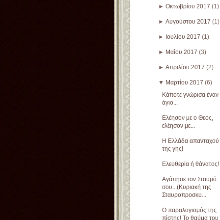
►
Οκτωβρίου 2017
(1)
►
Αυγούστου 2017
(1)
►
Ιουλίου 2017
(1)
►
Μαΐου 2017
(3)
►
Απριλίου 2017
(2)
▼
Μαρτίου 2017
(6)
Κάποτε γνώρισα έναν
άγιο...
Ελέησον με ο Θεός,
ελέησον με...
Η Ελλάδα απανταχού
της γης!
Ελευθερία ή θάνατος!
Αγάπησε τον Σταυρό
σου...(Κυριακή της
Σταυροπροσκυ...
Ο παραλογισμός της
πίστης! Το θαύμα του