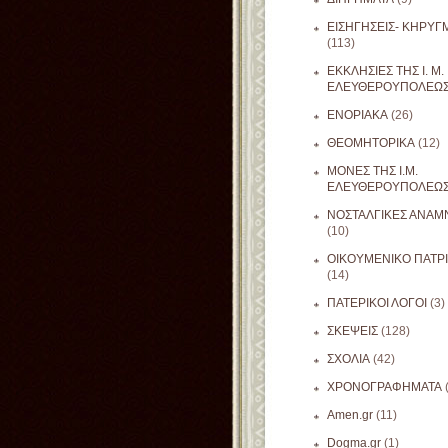
ΕΙΣΗΓΗΣΕΙΣ- ΚΗΡΥΓ
(113)
ΕΚΚΛΗΣΙΕΣ ΤΗΣ Ι. Μ.
ΕΛΕΥΘΕΡΟΥΠΟΛΕΩ
ΕΝΟΡΙΑΚΑ
(26)
ΘΕΟΜΗΤΟΡΙΚΑ
(12)
ΜΟΝΕΣ ΤΗΣ Ι.Μ.
ΕΛΕΥΘΕΡΟΥΠΟΛΕΩ
ΝΟΣΤΑΛΓΙΚΕΣ ΑΝΑΜΝ
(10)
ΟΙΚΟΥΜΕΝΙΚΟ ΠΑΤΡ
(14)
ΠΑΤΕΡΙΚΟΙ ΛΟΓΟΙ
(3)
ΣΚΕΨΕΙΣ
(128)
ΣΧΟΛΙΑ
(42)
ΧΡΟΝΟΓΡΑΦΗΜΑΤΑ
Amen.gr
(11)
Dogma.gr
(1)