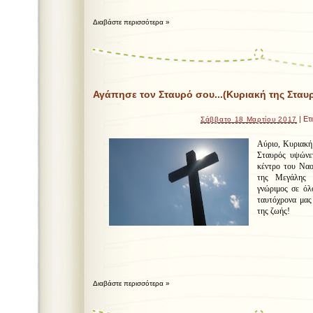
Διαβάστε περισσότερα »
Αγάπησε τον Σταυρό σου...(Κυριακή της Στ
| Ετ
Σάββατο 18 Μαρτίου 2017
Αύριο, Κυριακή
Σταυρός υψώνε
κέντρο του Ναο
της Μεγάλης Τ
γνώριμος σε όλ
ταυτόχρονα μας
της ζωής!
Διαβάστε περισσότερα »