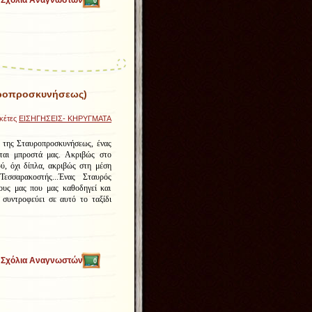
Σχόλια Αναγνωστών
0
αυροπροσκυνήσεως)
ικέτες
ΕΙΣΗΓΗΣΕΙΣ- ΚΗΡΥΓΜΑΤΑ
 της Σταυροπροσκυνήσεως, ένας
ται μπροστά μας. Ακριβώς στο
ύ, όχι δίπλα, ακριβώς στη μέση
εσσαρακοστής...Ένας Σταυρός
ους μας που μας καθοδηγεί και
 συντροφεύει σε αυτό το ταξίδι
Σχόλια Αναγνωστών
0