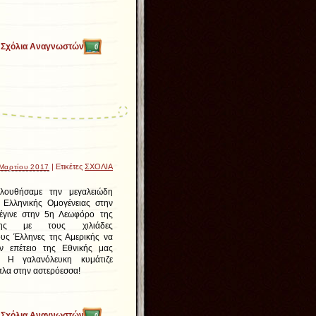
Σχόλια Αναγνωστών
0
| Ετικέτες
ΣΧΟΛΙΑ
 Μαρτίου 2017
λουθήσαμε την μεγαλειώδη
 Ελληνικής Ομογένειας στην
έγινε στην 5η Λεωφόρο της
ης με τους χιλιάδες
υς Έλληνες της Αμερικής να
ην επέτειο της Εθνικής μας
ς. Η γαλανόλευκη κυμάτιζε
λα στην αστερόεσσα!
Σχόλια Αναγνωστών