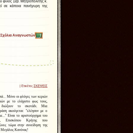
υ φίλος Σεβ. Μητροπολίτης κ.
εί σε κάποια πανήγυρη της
Σχόλια Αναγνωστών
1
| Ετικέτες
ΣΚΕΨΕΙΣ
ιά... Μόνο οι φλόγες των κεριών
ιών με το ελάχιστο φως τους,
 διώξουν το σκοτάδι. Μια
ράση ακούγεται: ''ελέησον με ο
ε...'' Είναι το αριστούργημα του
α, Επισκόπου Κρήτης που
ώνες τώρα στην συνείδηση της
ο Μεγάλος Κανόνας!