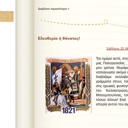
Διαβάστε περισσότερα »
Ελευθερία ή θάνατος!
Σάββατο 25 Μ
Την ημέρα αυτή, στη
μας Παλιγγενεσίας ,
μου χρόνια. Θυμάμα
νηπιαγωγείο ακόμα 
διαβάζαμε συλλαβ
γράμματα στους το
στις ηρωικές φυσιο
του Κολοκοτρών
Μπουμπουλίνας, το
τόσων άλλων! Εκεί
ιστορία αυτού του α