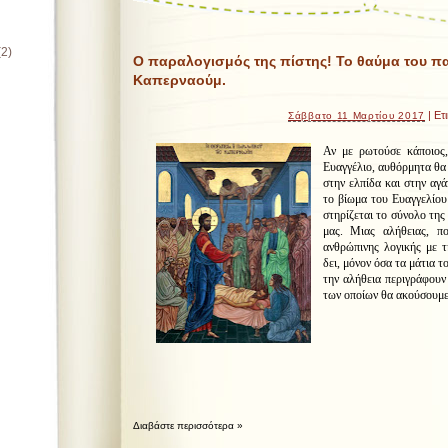
(2)
Ο παραλογισμός της πίστης! Το θαύμα του π
Καπερναούμ.
| Ετ
Σάββατο 11 Μαρτίου 2017
Αν με ρωτούσε κάποιος,
Ευαγγέλιο, αυθόρμητα θα 
στην ελπίδα και στην αγά
το βίωμα του Ευαγγελίου
στηρίζεται το σύνολο τη
μας. Μιας αλήθειας, π
ανθρώπινης λογικής με 
δει, μόνον όσα τα μάτια τ
την αλήθεια περιγράφουν 
των οποίων θα ακούσουμε 
Διαβάστε περισσότερα »