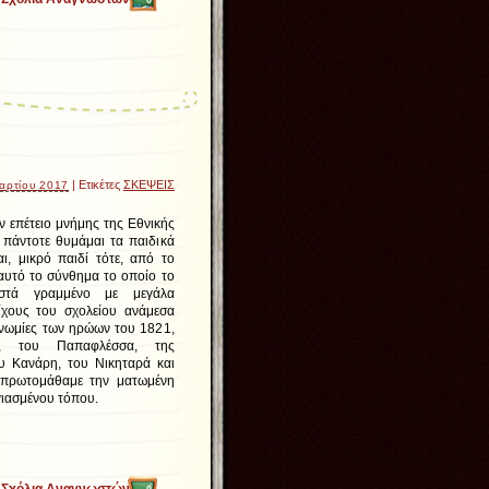
0
| Ετικέτες
ΣΚΕΨΕΙΣ
αρτίου 2017
ν επέτειο μνήμης της Εθνικής
 πάντοτε θυμάμαι τα παιδικά
ι, μικρό παιδί τότε, από το
αυτό το σύνθημα το οποίο το
ιστά γραμμένο με μεγάλα
ίχους του σχολείου ανάμεσα
γνωμίες των ηρώων του 1821,
η, του Παπαφλέσσα, της
υ Κανάρη, του Νικηταρά και
 πρωτομάθαμε την ματωμένη
γιασμένου τόπου.