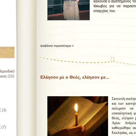
καλούσε ο αγαπημένος το
Ιάκωβος για να παραστ
επαρχίας του.
Διαβάστε περισσότερα »
εριοδικό
λεως
(10)
Ελέησον με ο Θεός, ελέησον με...
Σκοτεινή εκκλησ
και των καντηλ
πολεμούν να
Σ
(3)
επαναληπτική φ
Θεός, ελέησον μ
Αγίου Ανδρέ
Σ
(7)
καθιερώθηκε αι
Εκκλησίας, ως 