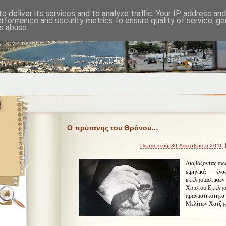
o deliver its services and to analyze traffic. Your IP address an
erformance and security metrics to ensure quality of service, g
s abuse.
Ο πρύτανης του Θρόνου…
|
Παρασκευή 30 Δεκεμβρίου 2016
Διαβάζοντας πως
ειρηνικά έ
εκκλησιαστικών
Χριστού Εκκλησ
πραγματικότητα
Μελίτων Χατζής