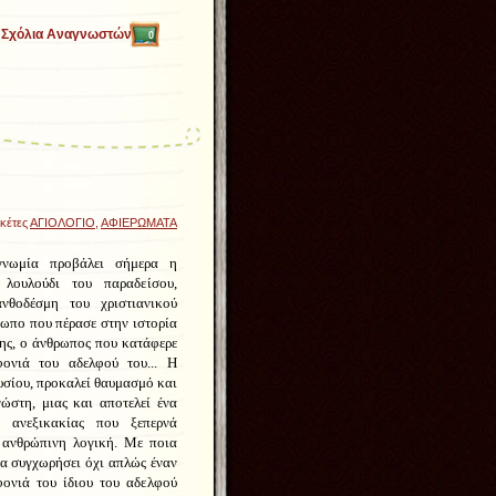
Σχόλια Αναγνωστών
0
ικέτες
ΑΓΙΟΛΟΓΙΟ
,
ΑΦΙΕΡΩΜΑΤΑ
γνωμία προβάλει σήμερα η
λουλούδι του παραδείσου,
νθοδέσμη του χριστιανικού
ωπο που πέρασε στην ιστορία
ης, ο άνθρωπος που κατάφερε
ονιά του αδελφού του... Η
νυσίου, προκαλεί θαυμασμό και
ώστη, μιας και αποτελεί ένα
α ανεξικακίας που ξεπερνά
 ανθρώπινη λογική. Με ποια
να συγχωρήσει όχι απλώς έναν
ονιά του ίδιου του αδελφού