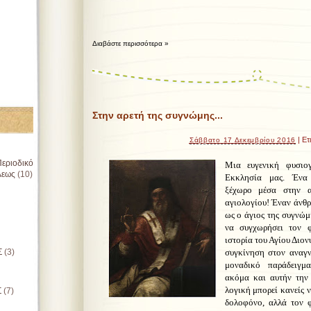
Διαβάστε περισσότερα »
Στην αρετή της συγνώμης...
| Ετ
Σάββατο 17 Δεκεμβρίου 2016
εριοδικό
Μια ευγενική φυσιο
λεως
(10)
Εκκλησία μας. Ένα 
ξέχωρο μέσα στην α
αγιολογίου! Έναν άνθρ
ως ο άγιος της συγνώμ
να συγχωρήσει τον φ
ιστορία του Αγίου Διο
Σ
(3)
συγκίνηση στον αναγν
μοναδικό παράδειγμ
ακόμα και αυτήν την
λογική μπορεί κανείς 
Σ
(7)
δολοφόνο, αλλά τον φ