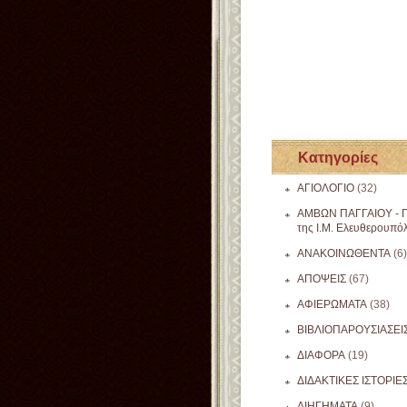
Κατηγορίες
ΑΓΙΟΛΟΓΙΟ
(32)
ΑΜΒΩΝ ΠΑΓΓΑΙΟΥ - Π
της Ι.Μ. Ελευθερουπό
ΑΝΑΚΟΙΝΩΘΕΝΤΑ
(6)
ΑΠΟΨΕΙΣ
(67)
ΑΦΙΕΡΩΜΑΤΑ
(38)
ΒΙΒΛΙΟΠΑΡΟΥΣΙΑΣΕΙ
ΔΙΑΦΟΡΑ
(19)
ΔΙΔΑΚΤΙΚΕΣ ΙΣΤΟΡΙΕ
ΔΙΗΓΗΜΑΤΑ
(9)