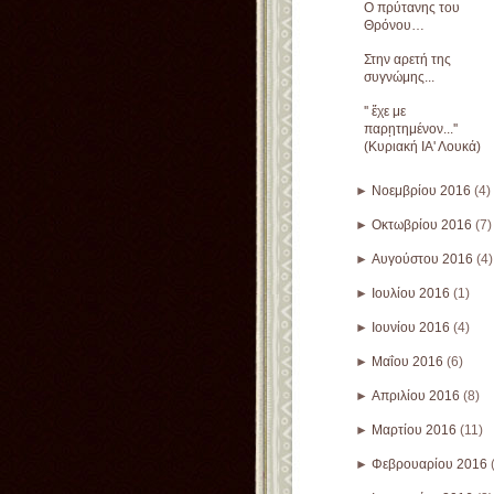
Ο πρύτανης του
Θρόνου…
Στην αρετή της
συγνώμης...
'' ἔχε με
παρῃτημένον...''
(Κυριακή ΙΑ' Λουκά)
►
Νοεμβρίου 2016
(4)
►
Οκτωβρίου 2016
(7)
►
Αυγούστου 2016
(4)
►
Ιουλίου 2016
(1)
►
Ιουνίου 2016
(4)
►
Μαΐου 2016
(6)
►
Απριλίου 2016
(8)
►
Μαρτίου 2016
(11)
►
Φεβρουαρίου 2016