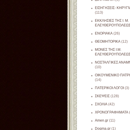
ΕΙΣΗΓΗΣΕΙΣ- ΚΗΡΥΓ
(113)
ΕΚΚΛΗΣΙΕΣ ΤΗΣ Ι. Μ.
ΕΛΕΥΘΕΡΟΥΠΟΛΕΩ
ΕΝΟΡΙΑΚΑ
(26)
ΘΕΟΜΗΤΟΡΙΚΑ
(12)
ΜΟΝΕΣ ΤΗΣ Ι.Μ.
ΕΛΕΥΘΕΡΟΥΠΟΛΕΩ
ΝΟΣΤΑΛΓΙΚΕΣ ΑΝΑΜΝ
(10)
ΟΙΚΟΥΜΕΝΙΚΟ ΠΑΤΡ
(14)
ΠΑΤΕΡΙΚΟΙ ΛΟΓΟΙ
(3)
ΣΚΕΨΕΙΣ
(128)
ΣΧΟΛΙΑ
(42)
ΧΡΟΝΟΓΡΑΦΗΜΑΤΑ
Amen.gr
(11)
Dogma.gr
(1)