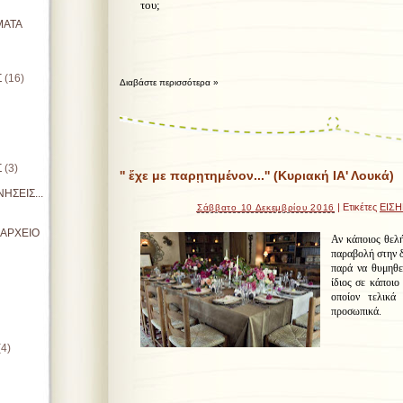
του;
ΜΑΤΑ
Σ
(16)
Διαβάστε περισσότερα »
Σ
(3)
'' ἔχε με παρῃτημένον...'' (Κυριακή ΙΑ' Λουκά)
ΗΣΕΙΣ...
| Ετικέτες
ΕΙΣΗ
Σάββατο 10 Δεκεμβρίου 2016
ΙΑΡΧΕΙΟ
Αν κάποιος θελή
παραβολή στην δ
παρά να θυμηθε
ίδιος σε κάποιο
οποίον τελικά
προσωπικά.
(4)