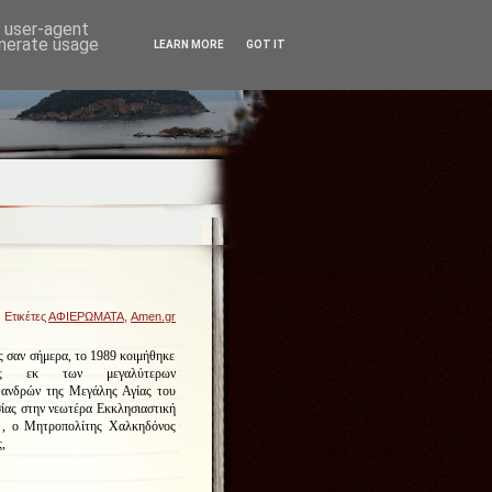
d user-agent
enerate usage
LEARN MORE
GOT IT
 Ετικέτες
ΑΦΙΕΡΩΜΑΤΑ
,
Amen.gr
 σαν σήμερα, το 1989 κοιμήθηκε
νας εκ των μεγαλύτερων
 ανδρών της Μεγάλης Αγίας του
ίας στην νεωτέρα Εκκλησιαστική
 , ο Μητροπολίτης Χαλκηδόνος
,