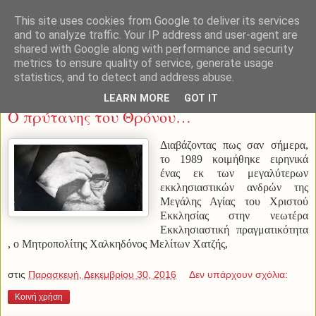
This site uses cookies from Google to deliver its services
and to analyze traffic. Your IP address and user-agent are
shared with Google along with performance and security
metrics to ensure quality of service, generate usage
statistics, and to detect and address abuse.
Παρασκευή 30 Δεκεμβρίου 2016
LEARN MORE
GOT IT
Ο πρύτανης του Θρόνου…
Διαβάζοντας πως σαν σήμερα,
το 1989 κοιμήθηκε ειρηνικά
ένας εκ των μεγαλύτερων
εκκλησιαστικών ανδρών της
Μεγάλης Αγίας του Χριστού
Εκκλησίας στην νεωτέρα
Εκκλησιαστική πραγματικότητα
, ο Μητροπολίτης Χαλκηδόνος Μελίτων Χατζής,
στις
Παρασκευή, Δεκεμβρίου 30, 2016
Δεν υπάρχουν σχόλια:
Κοινή χρήση