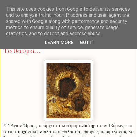
This site uses cookies from Google to deliver its services
and to analyze traffic. Your IP address and user-agent are
shared with Google along with performance and security
metrics to ensure quality of service, generate usage
statistics, and to detect and address abuse.
Πέμπτη 13 Αυγούστου 2015
LEARN MORE
GOT IT
Το θαύμα...
Στ' Άγιον Όρος , υπάρχει το καστρομονάστηρο των Ιβήρων, που
στέκει αρχοντικό δίπλα στη θάλασσα, θαρρείς περιμένοντας να