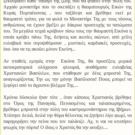
ξεκουράσει κάθε ναυαγό της ζωής που θα φτάσει στην πύλη του.
Αρχαίο μοναστήρι που το σκεπάζει η θαυματουργός Εικών της
Κυράς Πορταίτισσας , που ταξίδεψε και βρέθηκε εκεί με
θαυμαστό τρόπο, για να φυλά το Μοναστήρι Της με τους τόσους
ανθρώπους να έχουν βρέξει με δάκρυα προσευχής τα πατώματα
του. Τα μεγάλα τειχιά κρύβουν πίσω τους την θαυμαστή Εικόνα η
οποία κρύβει πάνω Της, δεήσεις και ικεσίες αιώνων, από χείλη
ευλαβικά που σιγοψιθύρισαν , μυστικές καρδιακές προσευχές,
ίσα- ίσα να τις ακούει μόνον Εκείνη...
Αν σταθείς εμπρός στην Εικόνα Της, θα προσέξεις μερικά
αυτοκρατορικά ολόχρυσα φλουριά, αναθήματα ευλαβείας
Χριστιανών Βασιλέων, που στάθηκαν με δέος μπροστά Της,
αναγνωρίζοντας Την ως την μόνην Βασίλισσα! Ποιος μπορεί να
ξεφύγει από το άγρυπνο βλέμμα Της....
Χρόνια δύσκολα ήταν τότε , όταν κάποιος Χριστιανός βρέθηκε
στο Όρος της Παναγιάς. Πεινασμένος και ταλαιπωρημένος,
βρέθηκε μπροστά στην πύλη του καστρομονάστηρου της Ιβήρων.
Χτύπησε δειλά, δειλά την θύρα θέλοντας να ζητήσει λίγο ψωμί, να
παρηγορήσει την πείνα που τον ταλάνιζε. Αχ, τι ναι να κτυπήσει
φτωχός την πόρτα! Ο ίδιος ο Χριστός θα την ανοίξει....