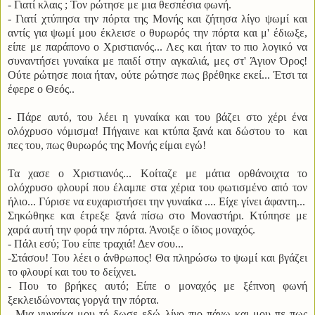
- Γιατί κλαις ; Τον ρώτησε με μια θεσπέσια φωνή.
- Γιατί χτύπησα την πόρτα της Μονής και ζήτησα λίγο ψωμί και
αντίς για ψωμί μου έκλεισε ο θυρωρός την πόρτα και μ' έδιωξε,
είπε με παράπονο ο Χριστιανός... Λες και ήταν το πιο λογικό να
συναντήσει γυναίκα με παιδί στην αγκαλιά, μες στ' Άγιον Όρος!
Ούτε ρώτησε ποια ήταν, ούτε ρώτησε πως βρέθηκε εκεί... Έτσι τα
έφερε ο Θεός..
- Πάρε αυτό, του λέει η γυναίκα και του βάζει στο χέρι ένα
ολόχρυσο νόμισμα! Πήγαινε και κτύπα ξανά και δώστου το και
πες του, πως θυρωρός της Μονής είμαι εγώ!
Τα χασε ο Χριστιανός... Κοίταζε με μάτια ορθάνοιχτα το
ολόχρυσο φλουρί που έλαμπε στα χέρια του φωτισμένο από τον
ήλιο... Γύρισε να ευχαριστήσει την γυναίκα .... Είχε γίνει άφαντη...
Σηκώθηκε και έτρεξε ξανά πίσω στο Μοναστήρι. Κτύπησε με
χαρά αυτή την φορά την πόρτα. Άνοιξε ο ίδιος μοναχός.
- Πάλι εσύ; Του είπε τραχιά! Δεν σου...
-Στάσου! Του λέει ο άνθρωπος! Θα πληρώσω το ψωμί και βγάζει
το φλουρί και του το δείχνει.
- Που το βρήκες αυτό; Είπε ο μοναχός με ξέπνοη φωνή
ξεκλειδώνοντας γοργά την πόρτα.
- Μια γυναίκα μου τό δωσε εδώ λίγο πιο πάνω και μου πε πως