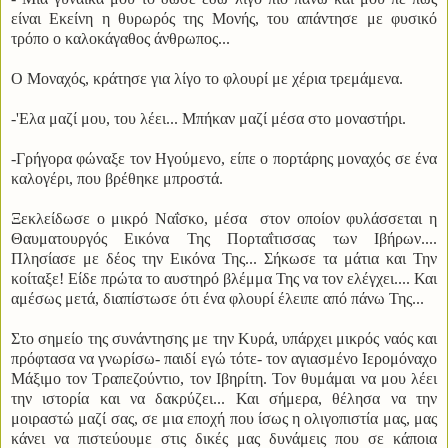
είναι Εκείνη η θυρωρός της Μονής, του απάντησε με φυσικό
τρόπο ο καλοκάγαθος άνθρωπος...
Ο Μοναχός, κράτησε για λίγο το φλουρί με χέρια τρεμάμενα.
-'Ελα μαζί μου, του λέει... Μπήκαν μαζί μέσα στο μοναστήρι.
-Γρήγορα φώναξε τον Ηγούμενο, είπε ο πορτάρης μοναχός σε ένα
καλογέρι, που βρέθηκε μπροστά.
Ξεκλείδωσε ο μικρό Ναΐσκο, μέσα στον οποίον φυλάσσεται η
Θαυματουργός Εικόνα Της Πορταΐτισσας των Ιβήρων....
Πλησίασε με δέος την Εικόνα Της... Σήκωσε τα μάτια και Την
κοίταξε! Είδε πρώτα το αυστηρό βλέμμα Της να τον ελέγχει.... Και
αμέσως μετά, διαπίστωσε ότι ένα φλουρί έλειπε από πάνω Της...
Στο σημείο της συνάντησης με την Κυρά, υπάρχει μικρός ναός και
πρόφτασα να γνωρίσω- παιδί εγώ τότε- τον αγιασμένο Ιερομόναχο
Μάξιμο τον Τραπεζούντιο, τον Ιβηρίτη. Τον θυμάμαι να μου λέει
την ιστορία και να δακρύζει... Και σήμερα, θέλησα να την
μοιραστώ μαζί σας, σε μια εποχή που ίσως η ολιγοπιστία μας, μας
κάνει να πιστεύουμε στις δικές μας δυνάμεις που σε κάποια