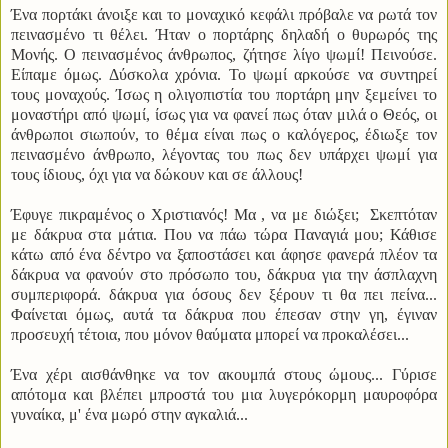
Ένα πορτάκι άνοιξε και το μοναχικό κεφάλι πρόβαλε να ρωτά τον
πεινασμένο τι θέλει. Ήταν ο πορτάρης δηλαδή ο θυρωρός της
Μονής. Ο πεινασμένος άνθρωπος, ζήτησε λίγο ψωμί! Πεινούσε.
Είπαμε όμως. Δύσκολα χρόνια. Το ψωμί αρκούσε να συντηρεί
τους μοναχούς. Ίσως η ολιγοπιστία του πορτάρη μην ξεμείνει το
μοναστήρι από ψωμί, ίσως για να φανεί πως όταν μιλά ο Θεός, οι
άνθρωποι σιωπούν, το θέμα είναι πως ο καλόγερος, έδιωξε τον
πεινασμένο άνθρωπο, λέγοντας του πως δεν υπάρχει ψωμί για
τους ίδιους, όχι για να δώκουν και σε άλλους!
Έφυγε πικραμένος ο Χριστιανός! Μα , να με διώξει; Σκεπτόταν
με δάκρυα στα μάτια. Που να πάω τώρα Παναγιά μου; Κάθισε
κάτω από ένα δέντρο να ξαποστάσει και άφησε φανερά πλέον τα
δάκρυα να φανούν στο πρόσωπο του, δάκρυα για την άσπλαχνη
συμπεριφορά. δάκρυα για όσους δεν ξέρουν τι θα πει πείνα...
Φαίνεται όμως, αυτά τα δάκρυα που έπεσαν στην γη, έγιναν
προσευχή τέτοια, που μόνον θαύματα μπορεί να προκαλέσει...
Ένα χέρι αισθάνθηκε να τον ακουμπά στους ώμους... Γύρισε
απότομα και βλέπει μπροστά του μια λυγερόκορμη μαυροφόρα
γυναίκα, μ' ένα μωρό στην αγκαλιά...