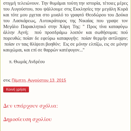
στιγμή τελειώνουν. Την θυμάμαι τούτη την ιστορία, τέτοιες μέρες
του Αυγούστου, που ψάλλουμε στις Εκκλησίες την μεγάλη Κυρά
και τότε μου ρχεται στο μυαλό το γραφτό Θεοδώρου του Δούκα
του Λασκάρεως, Αυτοκράτορος της Νικαίας που γραψε τον
Μεγάλο Παρακλητικό στην Χάρη Της: ''
Προς τίνα καταφύγω
άλλην Αγνή; πού προσδράμω λοιπόν και σωθήσομαι; πού
πορευθώ; ποίαν δε εφεύρω καταφυγήν; ποίαν θερμήν αντίληψιν;
ποίαν εν ταις θλίψεσι βοηθόν; Εις σε μόνην ελπίζω, εις σε μόνην
καυχώμαι, και επί σε θαρρών κατέφυγον...''
π. Θωμάς Ανδρέου
στις
Πέμπτη, Αυγούστου 13, 2015
Κοινή χρήση
Δεν υπάρχουν σχόλια:
Δημοσίευση σχολίου