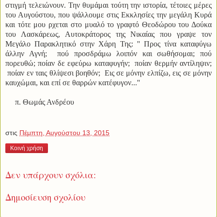
στιγμή τελειώνουν. Την θυμάμαι τούτη την ιστορία, τέτοιες μέρες
του Αυγούστου, που ψάλλουμε στις Εκκλησίες την μεγάλη Κυρά
και τότε μου ρχεται στο μυαλό το γραφτό Θεοδώρου του Δούκα
του Λασκάρεως, Αυτοκράτορος της Νικαίας που γραψε τον
Μεγάλο Παρακλητικό στην Χάρη Της: ''
Προς τίνα καταφύγω
άλλην Αγνή; πού προσδράμω λοιπόν και σωθήσομαι; πού
πορευθώ; ποίαν δε εφεύρω καταφυγήν; ποίαν θερμήν αντίληψιν;
ποίαν εν ταις θλίψεσι βοηθόν; Εις σε μόνην ελπίζω, εις σε μόνην
καυχώμαι, και επί σε θαρρών κατέφυγον...''
π. Θωμάς Ανδρέου
στις
Πέμπτη, Αυγούστου 13, 2015
Κοινή χρήση
Δεν υπάρχουν σχόλια:
Δημοσίευση σχολίου