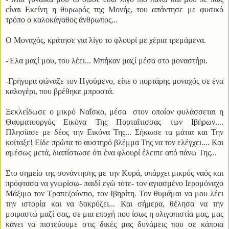
είναι Εκείνη η θυρωρός της Μονής, του απάντησε με φυσικό
τρόπο ο καλοκάγαθος άνθρωπος...
Ο Μοναχός, κράτησε για λίγο το φλουρί με χέρια τρεμάμενα.
-'Ελα μαζί μου, του λέει... Μπήκαν μαζί μέσα στο μοναστήρι.
-Γρήγορα φώναξε τον Ηγούμενο, είπε ο πορτάρης μοναχός σε ένα
καλογέρι, που βρέθηκε μπροστά.
Ξεκλείδωσε ο μικρό Ναΐσκο, μέσα στον οποίον φυλάσσεται η
Θαυματουργός Εικόνα Της Πορταΐτισσας των Ιβήρων....
Πλησίασε με δέος την Εικόνα Της... Σήκωσε τα μάτια και Την
κοίταξε! Είδε πρώτα το αυστηρό βλέμμα Της να τον ελέγχει.... Και
αμέσως μετά, διαπίστωσε ότι ένα φλουρί έλειπε από πάνω Της...
Στο σημείο της συνάντησης με την Κυρά, υπάρχει μικρός ναός και
πρόφτασα να γνωρίσω- παιδί εγώ τότε- τον αγιασμένο Ιερομόναχο
Μάξιμο τον Τραπεζούντιο, τον Ιβηρίτη. Τον θυμάμαι να μου λέει
την ιστορία και να δακρύζει... Και σήμερα, θέλησα να την
μοιραστώ μαζί σας, σε μια εποχή που ίσως η ολιγοπιστία μας, μας
κάνει να πιστεύουμε στις δικές μας δυνάμεις που σε κάποια