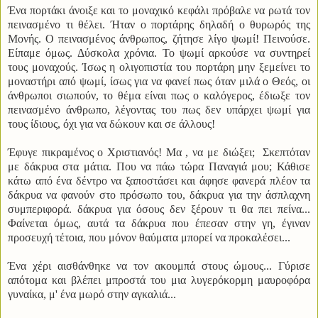
Ένα πορτάκι άνοιξε και το μοναχικό κεφάλι πρόβαλε να ρωτά τον
πεινασμένο τι θέλει. Ήταν ο πορτάρης δηλαδή ο θυρωρός της
Μονής. Ο πεινασμένος άνθρωπος, ζήτησε λίγο ψωμί! Πεινούσε.
Είπαμε όμως. Δύσκολα χρόνια. Το ψωμί αρκούσε να συντηρεί
τους μοναχούς. Ίσως η ολιγοπιστία του πορτάρη μην ξεμείνει το
μοναστήρι από ψωμί, ίσως για να φανεί πως όταν μιλά ο Θεός, οι
άνθρωποι σιωπούν, το θέμα είναι πως ο καλόγερος, έδιωξε τον
πεινασμένο άνθρωπο, λέγοντας του πως δεν υπάρχει ψωμί για
τους ίδιους, όχι για να δώκουν και σε άλλους!
Έφυγε πικραμένος ο Χριστιανός! Μα , να με διώξει; Σκεπτόταν
με δάκρυα στα μάτια. Που να πάω τώρα Παναγιά μου; Κάθισε
κάτω από ένα δέντρο να ξαποστάσει και άφησε φανερά πλέον τα
δάκρυα να φανούν στο πρόσωπο του, δάκρυα για την άσπλαχνη
συμπεριφορά. δάκρυα για όσους δεν ξέρουν τι θα πει πείνα...
Φαίνεται όμως, αυτά τα δάκρυα που έπεσαν στην γη, έγιναν
προσευχή τέτοια, που μόνον θαύματα μπορεί να προκαλέσει...
Ένα χέρι αισθάνθηκε να τον ακουμπά στους ώμους... Γύρισε
απότομα και βλέπει μπροστά του μια λυγερόκορμη μαυροφόρα
γυναίκα, μ' ένα μωρό στην αγκαλιά...