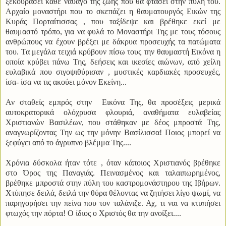
ξεκουράσει κάθε ναυαγό της ζωής που θα φτάσει στην πύλη του.
Αρχαίο μοναστήρι που το σκεπάζει η θαυματουργός Εικών της
Κυράς Πορταίτισσας , που ταξίδεψε και βρέθηκε εκεί με
θαυμαστό τρόπο, για να φυλά το Μοναστήρι Της με τους τόσους
ανθρώπους να έχουν βρέξει με δάκρυα προσευχής τα πατώματα
του. Τα μεγάλα τειχιά κρύβουν πίσω τους την θαυμαστή Εικόνα η
οποία κρύβει πάνω Της, δεήσεις και ικεσίες αιώνων, από χείλη
ευλαβικά που σιγοψιθύρισαν , μυστικές καρδιακές προσευχές,
ίσα- ίσα να τις ακούει μόνον Εκείνη...
Αν σταθείς εμπρός στην Εικόνα Της, θα προσέξεις μερικά
αυτοκρατορικά ολόχρυσα φλουριά, αναθήματα ευλαβείας
Χριστιανών Βασιλέων, που στάθηκαν με δέος μπροστά Της,
αναγνωρίζοντας Την ως την μόνην Βασίλισσα! Ποιος μπορεί να
ξεφύγει από το άγρυπνο βλέμμα Της....
Χρόνια δύσκολα ήταν τότε , όταν κάποιος Χριστιανός βρέθηκε
στο Όρος της Παναγιάς. Πεινασμένος και ταλαιπωρημένος,
βρέθηκε μπροστά στην πύλη του καστρομονάστηρου της Ιβήρων.
Χτύπησε δειλά, δειλά την θύρα θέλοντας να ζητήσει λίγο ψωμί, να
παρηγορήσει την πείνα που τον ταλάνιζε. Αχ, τι ναι να κτυπήσει
φτωχός την πόρτα! Ο ίδιος ο Χριστός θα την ανοίξει....