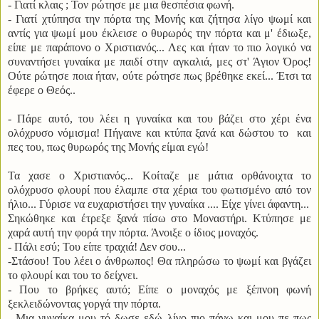
- Γιατί κλαις ; Τον ρώτησε με μια θεσπέσια φωνή.
- Γιατί χτύπησα την πόρτα της Μονής και ζήτησα λίγο ψωμί και
αντίς για ψωμί μου έκλεισε ο θυρωρός την πόρτα και μ' έδιωξε,
είπε με παράπονο ο Χριστιανός... Λες και ήταν το πιο λογικό να
συναντήσει γυναίκα με παιδί στην αγκαλιά, μες στ' Άγιον Όρος!
Ούτε ρώτησε ποια ήταν, ούτε ρώτησε πως βρέθηκε εκεί... Έτσι τα
έφερε ο Θεός..
- Πάρε αυτό, του λέει η γυναίκα και του βάζει στο χέρι ένα
ολόχρυσο νόμισμα! Πήγαινε και κτύπα ξανά και δώστου το και
πες του, πως θυρωρός της Μονής είμαι εγώ!
Τα χασε ο Χριστιανός... Κοίταζε με μάτια ορθάνοιχτα το
ολόχρυσο φλουρί που έλαμπε στα χέρια του φωτισμένο από τον
ήλιο... Γύρισε να ευχαριστήσει την γυναίκα .... Είχε γίνει άφαντη...
Σηκώθηκε και έτρεξε ξανά πίσω στο Μοναστήρι. Κτύπησε με
χαρά αυτή την φορά την πόρτα. Άνοιξε ο ίδιος μοναχός.
- Πάλι εσύ; Του είπε τραχιά! Δεν σου...
-Στάσου! Του λέει ο άνθρωπος! Θα πληρώσω το ψωμί και βγάζει
το φλουρί και του το δείχνει.
- Που το βρήκες αυτό; Είπε ο μοναχός με ξέπνοη φωνή
ξεκλειδώνοντας γοργά την πόρτα.
- Μια γυναίκα μου τό δωσε εδώ λίγο πιο πάνω και μου πε πως