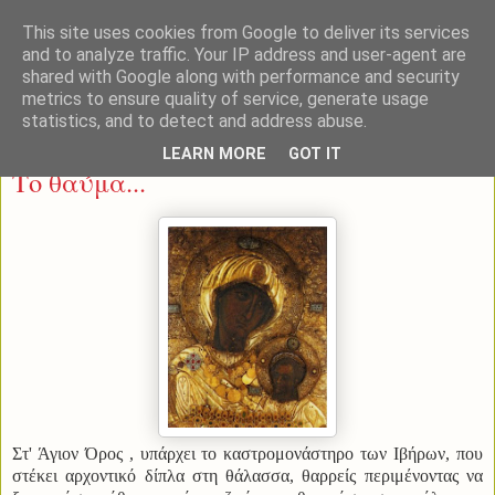
This site uses cookies from Google to deliver its services
and to analyze traffic. Your IP address and user-agent are
shared with Google along with performance and security
metrics to ensure quality of service, generate usage
statistics, and to detect and address abuse.
Πέμπτη 13 Αυγούστου 2015
LEARN MORE
GOT IT
Το θαύμα...
Στ' Άγιον Όρος , υπάρχει το καστρομονάστηρο των Ιβήρων, που
στέκει αρχοντικό δίπλα στη θάλασσα, θαρρείς περιμένοντας να