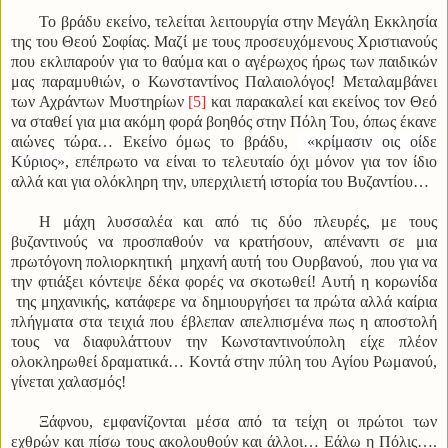
Το βράδυ εκείνο, τελείται λειτουργία στην Μεγάλη Εκκλησία
της του Θεού Σοφίας. Μαζί με τους προσευχόμενους Χριστιανούς
που εκλιπαρούν για το θαύμα και ο αγέρωχος ήρως των παιδικών
μας παραμυθιών, ο Κωνσταντίνος Παλαιολόγος! Μεταλαμβάνει
των Αχράντων Μυστηρίων
[5]
και παρακαλεί και εκείνος τον Θεό
να σταθεί για μια ακόμη φορά βοηθός στην Πόλη Του, όπως έκανε
αιώνες τώρα… Εκείνο όμως το βράδυ,
«
κρίμασιν οις οίδε
Κύριος
»,
επέπρωτο να είναι το τελευταίο όχι μόνον για τον ίδιο
αλλά και για ολόκληρη την, υπερχιλιετή ιστορία του Βυζαντίου…
Η μάχη λυσσαλέα και από τις δύο πλευρές, με τους
βυζαντινούς να προσπαθούν να κρατήσουν, απέναντι σε μια
πρωτόγονη πολιορκητική μηχανή αυτή του Ουρβανού, που για να
την φτιάξει κόντεψε δέκα φορές να σκοτωθεί! Αυτή η κορωνίδα
της μηχανικής, κατάφερε να δημιουργήσει τα πρώτα αλλά καίρια
πλήγματα στα τειχιά που έβλεπαν απελπισμένα πως η αποστολή
τους να διαφυλάττουν την Κωνσταντινούπολη είχε πλέον
ολοκληρωθεί δραματικά… Κοντά στην πύλη του Αγίου Ρωμανού,
γίνεται χαλασμός!
Ξάφνου, εμφανίζονται μέσα από τα τείχη οι πρώτοι των
εχθρών και πίσω τους ακολουθούν και άλλοι… Εάλω η Πόλις….