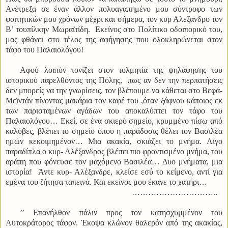
Ανέτρεξα σε έναν άλλον πολυαγαπημένο μου σύντροφο των
φοιτητικών μου χρόνων μέχρι και σήμερα, τον κυρ Αλεξανδρο τον
Β’ τουπίλκην Μωραϊτίδη. Εκείνος στο Πολίτικο οδοιπορικό του,
μας φθάνει στο τέλος της αφήγησης που ολοκληρώνεται στον
τάφο του Παλαιολόγου!
Αφού λοιπόν τονίζει στον τολμητία της ψηλάφησης του
ιστορικού παρελθόντος της Πόλης, πως αν δεν την περπατήσεις
δεν μπορείς να την γνωρίσεις, τον βλέπουμε να κάθεται στο Βεφά-
Μεϊντάν πίνοντας μακάρια τον καφέ του ,όταν ξάφνου κάποιος εκ
των παρισταμένων αγάδων του αποκαλύπτει τον τάφο του
Παλαιολόγου… Εκεί, σε ένα σκιερό σημείο, κρυμμένο πίσω από
καλύβες, βλέπει το σημείο όπου η παράδοσις θέλει τον Βασιλέα
ημών κεκοιμημένον… Μια ακακία, σκιάζει το μνήμα. Λίγο
παραδίπλα ο κυρ- Αλέξανδρος βλέπει πιο φροντισμένο μνήμα, του
αράπη που φόνευσε τον μαχόμενο Βασιλέα… Δυο μνήματα, μια
ιστορία! Άντε κυρ- Αλέξανδρε, κλείσε εσύ το κείμενο, αντί για
εμένα του ζήτησα ταπεινά. Και εκείνος μου έκανε το χατήρι…
…………………………..
’’ Επανήλθον πάλιν προς τον κατησχυμμένον του
Αυτοκράτορος τάφον. Έκοψα κλώνον θαλερόν από της ακακίας,