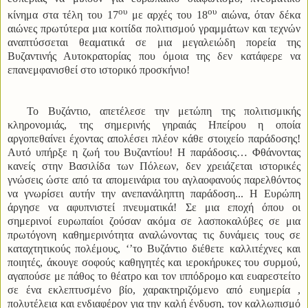
ου
ου
κίνημα στα τέλη του 17
με αρχές του 18
αιώνα, όταν δέκα
αιώνες πρωτύτερα μια κοιτίδα πολιτισμού γραμμάτων και τεχνών
αναπτύσσεται θεαματικά σε μια μεγαλειώδη πορεία της
Βυζαντινής Αυτοκρατορίας που όμοια της δεν κατάφερε να
επανεμφανισθεί στο ιστορικό προσκήνιο!
Το Βυζάντιο, απετέλεσε την μετώπη της πολιτισμικής
κληρονομιάς, της σημερινής γηραιάς Ηπείρου η οποία
αργοπεθαίνει έχοντας απολέσει πλέον κάθε στοιχείο παράδοσης!
Αυτό υπήρξε η ζωή του Βυζαντίου! Η παράδοσις… Φθάνοντας
κανείς στην Βασιλίδα των Πόλεων, δεν χρειάζεται ιστορικές
γνώσεις ώστε από τα απομεινάρια του αγλαοφανούς παρελθόντος
να γνωρίσει αυτήν την ανεπανάληπτη παράδοση... Η Ευρώπη
άργησε να αφυπνιστεί πνευματικά! Σε μια εποχή όπου οι
σημερινοί ευρωπαίοι ζούσαν ακόμα σε λασποκαλύβες σε μια
πρωτόγονη καθημερινότητα αναλώνοντας τις δυνάμεις τους σε
καταχτητικούς πολέμους, ‘’το Βυζάντιο διέθετε καλλιτέχνες και
ποιητές, άκουγε σοφούς καθηγητές και ιεροκήρυκες του συρμού,
αγαπούσε με πάθος το θέατρο και τον ιππόδρομο και ευαρεστείτο
σε ένα εκλεπτυσμένο βίο, χαρακτηριζόμενο από ευημερία ,
πολυτέλεια και ενδιαφέρον για την καλή ένδυση, τον καλλωπισμό