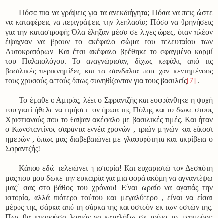
Πόσα πια να γράψεις για τα ανεκδιήγητα; Πόσα να πεις ώστε
να καταφέρεις να περιγράψεις την λεηλασία; Πόσο να θρηνήσεις
για την καταστροφή; Όλα έληξαν μέσα σε λίγες ώρες, όταν πλέον
έψαχναν να βρουν το ακέφαλο σώμα του τελευταίου των
Αυτοκρατόρων. Και έτσι ακέφαλο βρέθηκε το σφαγμένο κορμί
του Παλαιολόγου. Το αναγνώρισαν, δίχως κεφάλι, από τις
βασιλικές περικνημίδες και τα σανδάλια που χαν κεντημένους
τους χρυσούς αετούς όπως συνηθίζονταν για τους βασιλείς
[7]
.
Το έμαθε ο Αμιράς, λέει ο Σφραντζής και ευφράνθηκε η ψυχή
του γιατί ήθελε να τιμήσει τον ήρωα της Πόλης και το δωκε στους
Χριστιανούς που το θαψαν ακέφαλο με βασιλικές τιμές. Και ήταν
ο Κωνσταντίνος σαράντα εννέα χρονών , τριών μηνών και είκοσι
ημερών , όπως μας διαβεβαιώνει με γλαφυρότητα και ακρίβεια ο
Σφραντζής!
Κάπου εδώ τελειώνει η ιστορία! Και ευχαριστώ τον Δεσπότη
μας που μου δωκε την ευκαιρία για μια φορά ακόμη να αγναντέψω
μαζί σας στο βάθος του χρόνου! Είναι ωραίο να αγαπάς την
ιστορία, αλλά πιότερο τούτου και μεγαλύτερο , είναι να είσαι
μέρος της, σάρκα από τη σάρκα της και οστούν εκ των οστών της.
Πως θα μπορούσα λοιπόν να καταλήξω σε τούτο το μνημούρι;