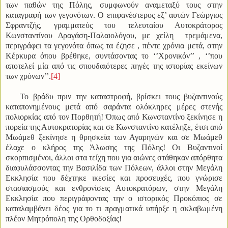
των παθών της Πόλης, συμφωνούν αναμεταξύ τους στην
καταγραφή των γεγονότων. Ο επιφανέστερος εξ’ αυτών Γεώργιος
Σφραντζής, γραμματεύς του τελευταίου Αυτοκράτορος
Κωνσταντίνου Δραγάση-Παλαιολόγου, με χείλη τρεμάμενα,
περιγράφει τα γεγονότα όπως τα έζησε , πέντε χρόνια μετά, στην
Κέρκυρα όπου βρέθηκε, συντάσοντας το ‘’Χρονικόν’’ , ‘’που
αποτελεί μία από τις σπουδαιότερες πηγές της ιστορίας εκείνων
των χρόνων’’.
[4]
Το βράδυ πριν την καταστροφή, βρίσκει τους βυζαντινούς
καταπονημένους μετά από σαράντα ολόκληρες μέρες στενής
πολιορκίας από τον Πορθητή! Όπως από Κωνσταντίνο ξεκίνησε η
πορεία της Αυτοκρατορίας και σε Κωνσταντίνο κατέληξε, έτσι από
Μωάμεθ ξεκίνησε η θρησκεία των Αγαρηνών και σε Μωάμεθ
έλαχε ο κλήρος της Άλωσης της Πόλης! Οι Βυζαντινοί
σκορπισμένοι, άλλοι στα τείχη που για αιώνες στάθηκαν απόρθητα
διαφυλάσσοντας την Βασιλίδα των Πόλεων, άλλοι στην Μεγάλη
Εκκλησία που δέχτηκε ικεσίες και προσευχές, που γνώρισε
στασιασμούς και ενθρονίσεις Αυτοκρατόρων, στην Μεγάλη
Εκκλησία που περιγράφοντας την ο ιστορικός Προκόπιος σε
καταλαμβάνει δέος για το τι πραγματικά υπήρξε η σκλαβωμένη
πλέον Μητρόπολη της Ορθοδοξίας!