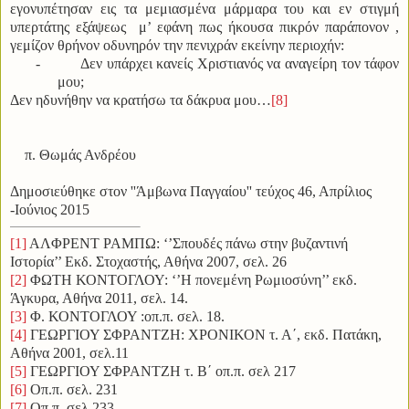
εγονυπέτησαν εις τα μεμιασμένα μάρμαρα του και εν στιγμή
υπερτάτης εξάψεως μ’ εφάνη πως ήκουσα πικρόν παράπονον ,
γεμίζον θρήνον οδυνηρόν την πενιχράν εκείνην περιοχήν:
-
Δεν υπάρχει κανείς Χριστιανός να αναγείρη τον τάφον
μου;
Δεν ηδυνήθην να κρατήσω τα δάκρυα μου…
[8]
π. Θωμάς Ανδρέου
Δημοσιεύθηκε στον ''Άμβωνα Παγγαίου'' τεύχος 46, Απρίλιος
-Ιούνιος 2015
[1]
ΑΛΦΡΕΝΤ ΡΑΜΠΩ: ‘’Σπουδές πάνω στην βυζαντινή
Ιστορία’’ Εκδ. Στοχαστής, Αθήνα 2007, σελ. 26
[2]
ΦΩΤΗ ΚΟΝΤΟΓΛΟΥ: ‘’Η πονεμένη Ρωμιοσύνη’’ εκδ.
Άγκυρα, Αθήνα 2011, σελ. 14.
[3]
Φ. ΚΟΝΤΟΓΛΟΥ :οπ.π. σελ. 18.
[4]
ΓΕΩΡΓΙΟΥ ΣΦΡΑΝΤΖΗ: ΧΡΟΝΙΚΟΝ τ. Α΄, εκδ. Πατάκη,
Αθήνα 2001, σελ.11
[5]
ΓΕΩΡΓΙΟΥ ΣΦΡΑΝΤΖΗ τ. Β΄ οπ.π. σελ 217
[6]
Οπ.π. σελ. 231
[7]
Οπ.π. σελ.233