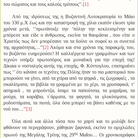
του σώματος και τους καλούς τρόπους’’.
[1]
Από της ιδρύσεως της η Βυζαντινή Αυτοκρατορία το Μάιο
του 330 μ.Χ έως και την καταστροφή της χίλια εκατόν είκοσι τρία
χρόνια μετά, ‘’πρωτάνοιξε την ‘πύλην την κεκλεισμένην και
μπόρεσε και είδε ο άνθρωπος, εκείνα τα θαυμάσια , που είπε ο
Χριστός πως δεν μπορέσανε να τα δούνε οι σοφοί κι οι συνετοί
της αρχαιότητας…’’
[2]
Ακόμα και στα χρόνια της παρακμής του,
το βυζάντιο ευημερούσε! Η καλλιέργεια των γραμμάτων και των
τεχνών υπήρξε πρωτοπόρος και μοναδική για την εποχή της!
Δίκαια ο νοσταλγός αυτής της εποχής, Φ. Κόντογλου, επισημαίνει
πως ‘’ ότι κάνανε οι τεχνίτες της Πόλης ήταν το πιο μαστορικό που
μπορούσε να γίνει, από τα χτίρια από τα ψηφιά , τις ζωγραφιές , τα
σκαλίσματα, τα βιβλία τα γραμμένα με το χέρι, τα χρυσαφικά, τ’
ασημικά , τα μπρούντζα, ίσαμε τα παπούτσια, τα μαχαίρια, τα
ρούχα, τα καράβια, τ΄άρματα, τα φαγητά, τα γλυκύσματα, τα
ροδοστάματα, τα πιοτά, όλα όσα μπορεί να βάνει καθένας με το
νού του…’’
[3]
Όλα αυτά και άλλα τόσα που το χαρτί και το μολύβι δεν
φθάνουν να περιγράψουν, χάθηκαν ξαφνικά, εκείνο το ομιχλώδες
ης
πρωινό της Μεγάλης Τρίτης της 29
Μαΐου… Οι χρονικογράφοι