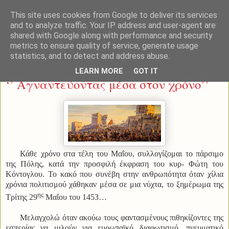
This site uses cookies from Google to deliver its services
and to analyze traffic. Your IP address and user-agent are
shared with Google along with performance and security
metrics to ensure quality of service, generate usage
statistics, and to detect and address abuse.
Τρίτη 14 Ιουλίου 2015
LEARN MORE
GOT IT
‘’ Αγναντεύοντας μέσα στον χρόνο’’
Κάθε χρόνο στα τέλη του Μαΐου, συλλογίζομαι το πάρσιμο
της Πόλης, κατά την προσφιλή έκφραση του κυρ- Φώτη του
Κόντογλου. Το κακό που συνέβη στην ανθρωπότητα όταν χίλια
χρόνια πολιτισμού χάθηκαν μέσα σε μια νύχτα, το ξημέρωμα της
ης
Τρίτης 29
Μαΐου του 1453…
Μελαγχολώ όταν ακούω τους φαντασμένους πιθηκίζοντες της
εσπερίας να μιλούν για ευρωπαϊκό διαφωτισμό, πνευματικό