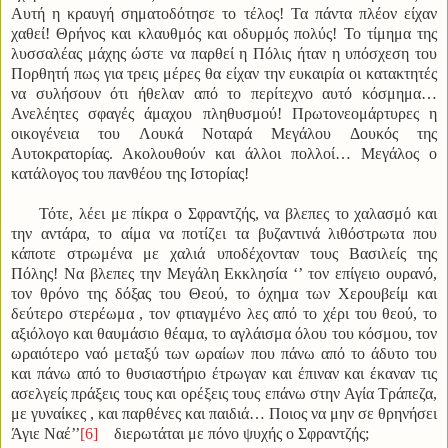
Αυτή η κραυγή σηματοδότησε το τέλος! Τα πάντα πλέον είχαν
χαθεί! Θρήνος και κλαυθμός και οδυρμός πολύς! Το τίμημα της
λυσσαλέας μάχης ώστε να παρθεί η Πόλις ήταν η υπόσχεση του
Πορθητή πως για τρεις μέρες θα είχαν την ευκαιρία οι κατακτητές
να συλήσουν ότι ήθελαν από το περίτεχνο αυτό κόσμημα…
Ανελέητες σφαγές άμαχου πληθυσμού! Πρωτονεομάρτυρες η
οικογένεια του Λουκά Νοταρά Μεγάλου Δουκός της
Αυτοκρατορίας. Ακολουθούν και άλλοι πολλοί… Μεγάλος ο
κατάλογος του πανθέου της Ιστορίας!
Τότε, λέει με πίκρα ο Σφραντζής, να βλεπες το χαλασμό και
την αντάρα, το αίμα να ποτίζει τα βυζαντινά λιθόστρωτα που
κάποτε στρωμένα με χαλιά υποδέχονταν τους Βασιλείς της
Πόλης! Να βλεπες την Μεγάλη Εκκλησία ‘’ τον επίγειο ουρανό,
τον θρόνο της δόξας του Θεού, το όχημα των Χερουβείμ και
δεύτερο στερέωμα , τον φτιαγμένο λες από το χέρι του θεού, το
αξιόλογο και θαυμάσιο θέαμα, το αγλάισμα όλου του κόσμου, τον
ωραιότερο ναό μεταξύ των ωραίων που πάνω από το άδυτο του
και πάνω από το θυσιαστήριο έτρωγαν και έπιναν και έκαναν τις
ασελγείς πράξεις τους και ορέξεις τους επάνω στην Αγία Τράπεζα,
με γυναίκες , και παρθένες και παιδιά… Ποιος να μην σε θρηνήσει
Άγιε Ναέ’’
[6]
διερωτάται με πόνο ψυχής ο Σφραντζής;