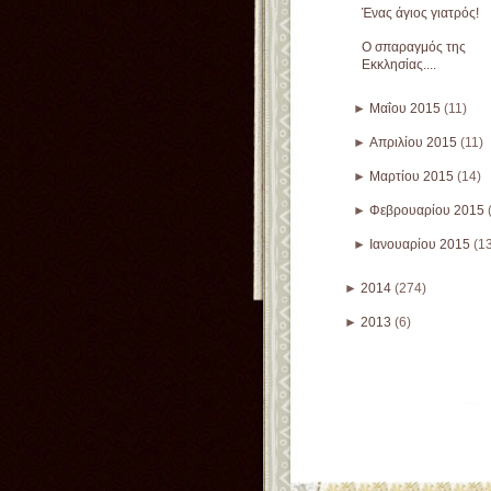
Ένας άγιος γιατρός!
Ο σπαραγμός της
Εκκλησίας....
►
Μαΐου 2015
(11)
►
Απριλίου 2015
(11)
►
Μαρτίου 2015
(14)
►
Φεβρουαρίου 2015
►
Ιανουαρίου 2015
(1
►
2014
(274)
►
2013
(6)