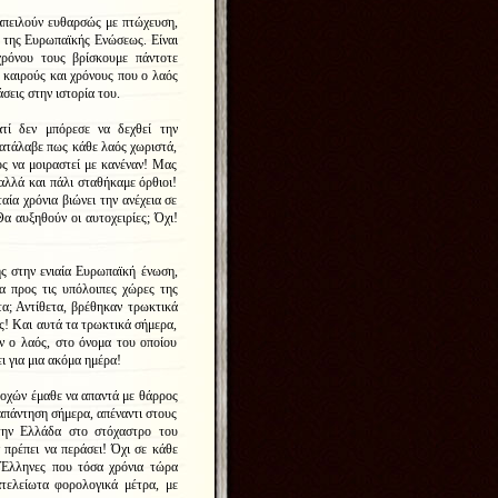
 απειλούν ευθαρσώς με πτώχευση,
ή της Ευρωπαϊκής Ενώσεως. Είναι
χρόνου τους βρίσκουμε πάντοτε
ε καιρούς και χρόνους που ο λαός
σεις στην ιστορία του.
τί δεν μπόρεσε να δεχθεί την
κατάλαβε πως κάθε λαός χωριστά,
νος να μοιραστεί με κανέναν! Μας
λλά και πάλι σταθήκαμε όρθιοι!
αία χρόνια βιώνει την ανέχεια σε
Θα αυξηθούν οι αυτοχειρίες; Όχι!
ς στην ενιαία Ευρωπαϊκή ένωση,
α προς τις υπόλοιπες χώρες της
α; Αντίθετα, βρέθηκαν τρωκτικά
ς! Και αυτά τα τρωκτικά σήμερα,
αν ο λαός, στο όνομα του οποίου
ι για μια ακόμα ημέρα!
οχών έμαθε να απαντά με θάρρος
 απάντηση σήμερα, απέναντι στους
την Ελλάδα στο στόχαστρο του
πρέπει να περάσει! Όχι σε κάθε
ς Έλληνες που τόσα χρόνια τώρα
ατελείωτα φορολογικά μέτρα, με