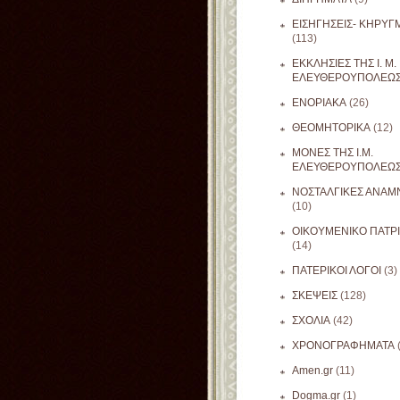
ΕΙΣΗΓΗΣΕΙΣ- ΚΗΡΥΓ
(113)
ΕΚΚΛΗΣΙΕΣ ΤΗΣ Ι. Μ.
ΕΛΕΥΘΕΡΟΥΠΟΛΕΩ
ΕΝΟΡΙΑΚΑ
(26)
ΘΕΟΜΗΤΟΡΙΚΑ
(12)
ΜΟΝΕΣ ΤΗΣ Ι.Μ.
ΕΛΕΥΘΕΡΟΥΠΟΛΕΩ
ΝΟΣΤΑΛΓΙΚΕΣ ΑΝΑΜΝ
(10)
ΟΙΚΟΥΜΕΝΙΚΟ ΠΑΤΡ
(14)
ΠΑΤΕΡΙΚΟΙ ΛΟΓΟΙ
(3)
ΣΚΕΨΕΙΣ
(128)
ΣΧΟΛΙΑ
(42)
ΧΡΟΝΟΓΡΑΦΗΜΑΤΑ
Amen.gr
(11)
Dogma.gr
(1)