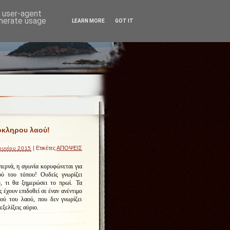
d user-agent
enerate usage
LEARN MORE
GOT IT
όκληρου λαού!
| Ετικέτες
ΑΠΟΨΕΙΣ
ουνίου 2015
ερνά, η αγωνία κορυφώνεται για
ύ του τόπου! Ουδείς γνωρίζει
, τι θα ξημερώσει το πρωί. Τα
 έχουν επιδοθεί σε έναν ανέντιμο
ού του λαού, που δεν γνωρίζει
 εξελίξεις αύριο.