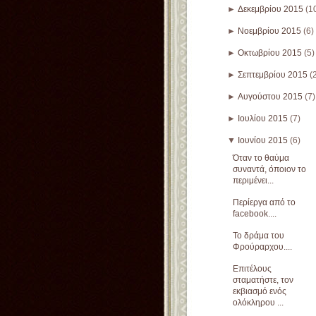
►
Δεκεμβρίου 2015
(1
►
Νοεμβρίου 2015
(6)
►
Οκτωβρίου 2015
(5)
►
Σεπτεμβρίου 2015
(
►
Αυγούστου 2015
(7)
►
Ιουλίου 2015
(7)
▼
Ιουνίου 2015
(6)
Όταν το θαύμα
συναντά, όποιον το
περιμένει...
Περίεργα από το
facebook....
Το δράμα του
Φρούραρχου....
Επιτέλους
σταματήστε, τον
εκβιασμό ενός
ολόκληρου ...