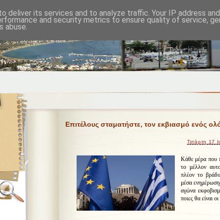
o deliver its services and to analyze traffic. Your IP address an
erformance and security metrics to ensure quality of service, g
s abuse.
Επιτέλους σταματήστε, τον εκβιασμό ενός ολ
Τετάρτη 17 Ι
Κάθε μέρα που π
το μέλλον αυτο
πλέον το βράδυ
μέσα ενημέρωσης
αγώνα εκφοβισμ
ποιες θα είναι οι