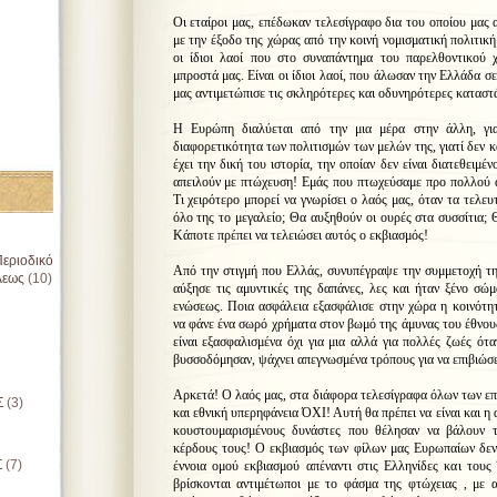
Οι εταίροι μας, επέδωκαν τελεσίγραφο δια του οποίου μας
με την έξοδο της χώρας από την κοινή νομισματική πολιτικ
οι ίδιοι λαοί που στο συναπάντημα του παρελθοντικού 
μπροστά μας. Είναι οι ίδιοι λαοί, που άλωσαν την Ελλάδα σ
μας αντιμετώπισε τις σκληρότερες και οδυνηρότερες καταστά
Η Ευρώπη διαλύεται από την μια μέρα στην άλλη, για
διαφορετικότητα των πολιτισμών των μελών της, γιατί δεν 
έχει την δική του ιστορία, την οποίαν δεν είναι διατεθειμέ
απειλούν με πτώχευση! Εμάς που πτωχεύσαμε προ πολλού α
Τι χειρότερο μπορεί να γνωρίσει ο λαός μας, όταν τα τελευτ
όλο της το μεγαλείο; Θα αυξηθούν οι ουρές στα συσσίτια; 
Κάποτε πρέπει να τελειώσει αυτός ο εκβιασμός!
εριοδικό
Από την στιγμή που Ελλάς, συνυπέγραψε την συμμετοχή τη
λεως
(10)
αύξησε τις αμυντικές της δαπάνες, λες και ήταν ξένο σώμ
ενώσεως. Ποια ασφάλεια εξασφάλισε στην χώρα η κοινότητ
να φάνε ένα σωρό χρήματα στον βωμό της άμυνας του έθνου
είναι εξασφαλισμένα όχι για μια αλλά για πολλές ζωές ότ
βυσσοδόμησαν, ψάχνει απεγνωσμένα τρόπους για να επιβιώσε
Αρκετά! Ο λαός μας, στα διάφορα τελεσίγραφα όλων των επ
Σ
(3)
και εθνική υπερηφάνεια ΌΧΙ! Αυτή θα πρέπει να είναι και η
κουστουμαρισμένους δυνάστες που θέλησαν να βάλουν 
κέρδους τους! Ο εκβιασμός των φίλων μας Ευρωπαίων δεν 
Σ
(7)
έννοια ομού εκβιασμού απέναντι στις Ελληνίδες και του
βρίσκονται αντιμέτωποι με το φάσμα της φτώχειας , με 