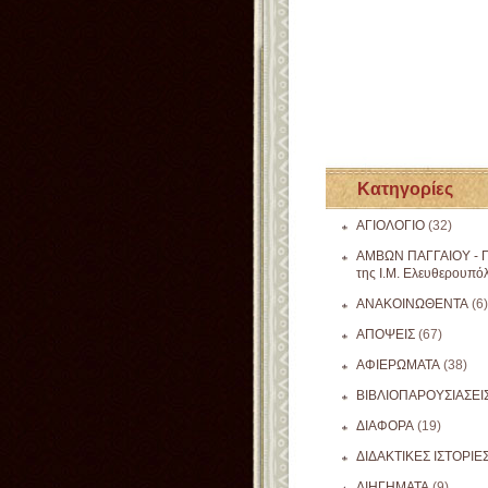
Κατηγορίες
ΑΓΙΟΛΟΓΙΟ
(32)
ΑΜΒΩΝ ΠΑΓΓΑΙΟΥ - Π
της Ι.Μ. Ελευθερουπό
ΑΝΑΚΟΙΝΩΘΕΝΤΑ
(6)
ΑΠΟΨΕΙΣ
(67)
ΑΦΙΕΡΩΜΑΤΑ
(38)
ΒΙΒΛΙΟΠΑΡΟΥΣΙΑΣΕΙ
ΔΙΑΦΟΡΑ
(19)
ΔΙΔΑΚΤΙΚΕΣ ΙΣΤΟΡΙΕ
ΔΙΗΓΗΜΑΤΑ
(9)