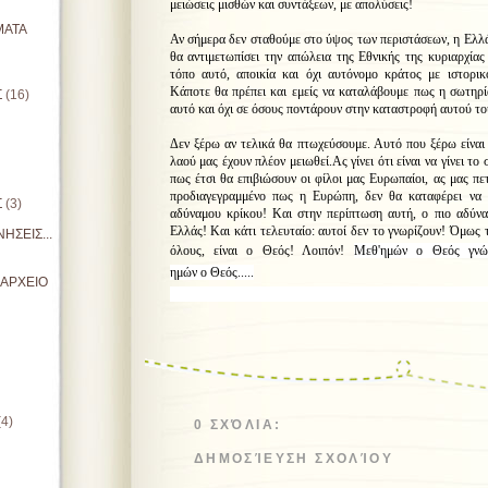
μειώσεις μισθών και συντάξεων, με απολύσεις!
ΜΑΤΑ
Αν σήμερα δεν σταθούμε στο ύψος των περιστάσεων, η Ελλά
θα αντιμετωπίσει την απώλεια της Εθνικής της κυριαρχίας
τόπο αυτό, αποικία και όχι αυτόνομο κράτος με ιστορικ
Κάποτε θα πρέπει και εμείς να καταλάβουμε πως η σωτηρί
Σ
(16)
αυτό και όχι σε όσους ποντάρουν στην καταστροφή αυτού το
Δεν ξέρω αν τελικά θα πτωχεύσουμε. Αυτό που ξέρω είναι
λαού μας έχουν πλέον μειωθεί.Ας γίνει ότι είναι να γίνει τ
πως έτσι θα επιβιώσουν οι φίλοι μας Ευρωπαίοι, ας μας πε
προδιαγεγραμμένο πως η Ευρώπη, δεν θα καταφέρει να 
Σ
(3)
αδύναμου κρίκου! Και στην περίπτωση αυτή, ο πιο αδύναμ
Ελλάς! Και κάτι τελευταίο: αυτοί δεν το γνωρίζουν! Όμως 
ΗΣΕΙΣ...
όλους, είναι ο Θεός! Λοιπόν!
Μεθ'ημών
ο
Θεός
γνώτ
ημών
ο
Θεός.....
ΙΑΡΧΕΙΟ
π. Θωμάς Αν
(4)
0 ΣΧΌΛΙΑ:
ΔΗΜΟΣΊΕΥΣΗ ΣΧΟΛΊΟΥ