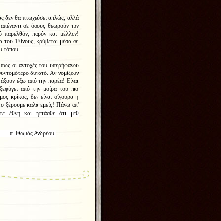
ς δεν θα πτωχεύσει απλώς, αλλά
 απέναντι σε όσους θεωρούν τον
ό παρελθόν, παρόν και μέλλον!
α του Έθνους, κρύβεται μέσα σε
υ τόπου.
 πως οι αντοχές του υπερήφανου
ο συντομότερο δυνατό. Αν νομίζουν
τάξουν έξω από την παρέα! Είναι
ξεφύγει από την μοίρα του πιο
ος κρίκος, δεν είναι σίγουρα η
το ξέρουμε καλά εμείς! Πάνω απ'
ε έθνη και ηττάσθε ότι
μεθ
δρέου