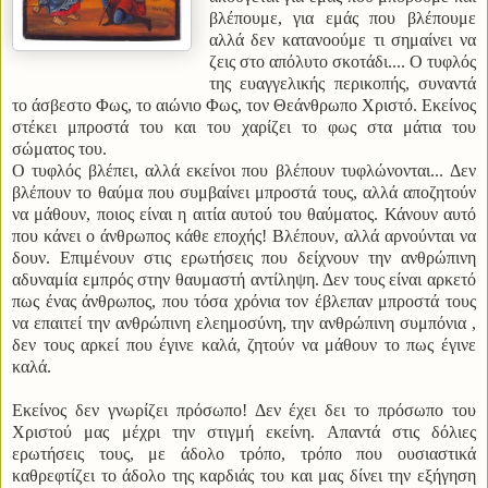
βλέπουμε, για εμάς που βλέπουμε
αλλά δεν κατανοούμε τι σημαίνει να
ζεις στο απόλυτο σκοτάδι.... Ο τυφλός
της ευαγγελικής περικοπής, συναντά
το άσβεστο Φως, το αιώνιο Φως, τον Θεάνθρωπο Χριστό. Εκείνος
στέκει μπροστά του και του χαρίζει το φως στα μάτια του
σώματος του.
Ο τυφλός βλέπει, αλλά εκείνοι που βλέπουν τυφλώνονται...
Δεν
βλέπουν το θαύμα που συμβαίνει μπροστά τους, αλλά αποζητούν
να μάθουν, ποιος είναι η αιτία αυτού του θαύματος. Κάνουν αυτό
που κάνει ο άνθρωπος κάθε εποχής! Βλέπουν, αλλά αρνούνται να
δουν. Επιμένουν στις ερωτήσεις που δείχνουν την ανθρώπινη
αδυναμία εμπρός στην θαυμαστή αντίληψη. Δεν τους είναι αρκετό
πως ένας άνθρωπος, που τόσα χρόνια τον έβλεπαν μπροστά τους
να επαιτεί την ανθρώπινη ελεημοσύνη, την ανθρώπινη συμπόνια ,
δεν τους αρκεί που έγινε καλά, ζητούν να μάθουν το πως έγινε
καλά.
Εκείνος δεν γνωρίζει πρόσωπο! Δεν έχει δει το πρόσωπο του
Χριστού μας μέχρι την στιγμή εκείνη. Απαντά στις δόλιες
ερωτήσεις τους, με άδολο τρόπο, τρόπο που ουσιαστικά
καθρεφτίζει το άδολο της καρδιάς του και μας δίνει την εξήγηση