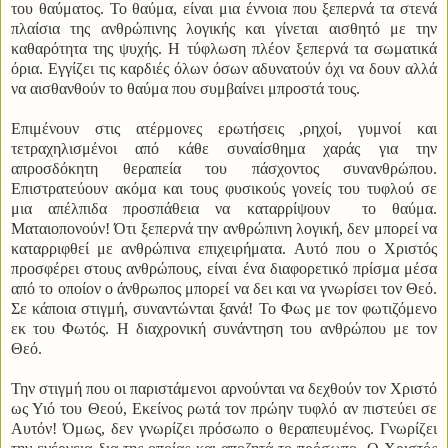
του θαύματος. Το θαύμα, είναι μια έννοια που ξεπερνά τα στενά
πλαίσια της ανθρώπινης λογικής και γίνεται αισθητό με την
καθαρότητα της ψυχής. Η τύφλωση πλέον ξεπερνά τα σωματικά
όρια. Εγγίζει τις καρδιές όλων όσων αδυνατούν όχι να δουν αλλά
να αισθανθούν το θαύμα που συμβαίνει μπροστά τους.
Επιμένουν στις ατέρμονες ερωτήσεις ,ρηχοί, γυμνοί και
τετραχηλισμένοι από κάθε συναίσθημα χαράς για την
απροσδόκητη θεραπεία του πάσχοντος συνανθρώπου.
Επιστρατεύουν ακόμα και τους φυσικούς γονείς του τυφλού σε
μια απέλπιδα προσπάθεια να καταρρίψουν το θαύμα.
Ματαιοπονούν! Ότι ξεπερνά την ανθρώπινη λογική, δεν μπορεί να
καταρριφθεί με ανθρώπινα επιχειρήματα. Αυτό που ο Χριστός
προσφέρει στους ανθρώπους, είναι ένα διαφορετικό πρίσμα μέσα
από το οποίον ο άνθρωπος μπορεί να δει και να γνωρίσει τον Θεό.
Σε κάποια στιγμή, συναντώνται ξανά! Το Φως με τον φωτιζόμενο
εκ του Φωτός. Η διαχρονική συνάντηση του ανθρώπου με τον
Θεό.
Την στιγμή που οι παριστάμενοι αρνούνται να δεχθούν τον Χριστό
ως Υιό του Θεού, Εκείνος ρωτά τον πρώην τυφλό αν πιστεύει σε
Αυτόν! Όμως, δεν γνωρίζει πρόσωπο ο θεραπευμένος. Γνωρίζει