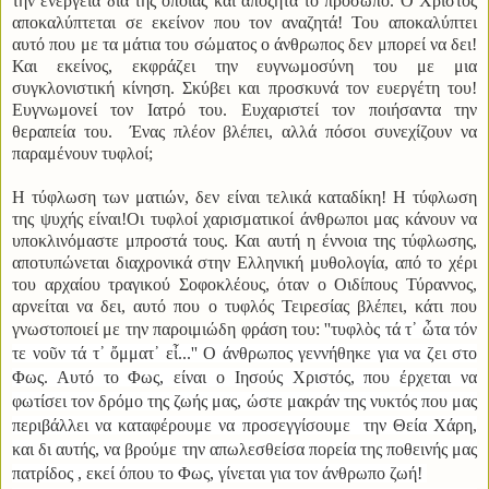
την ενέργεια δια της οποίας και αποζητά το πρόσωπο. Ο Χριστός
αποκαλύπτεται σε εκείνον που τον αναζητά! Του αποκαλύπτει
αυτό που με τα μάτια του σώματος ο άνθρωπος δεν μπορεί να δει!
Και εκείνος, εκφράζει την ευγνωμοσύνη του με μια
συγκλονιστική κίνηση. Σκύβει και προσκυνά τον ευεργέτη του!
Ευγνωμονεί τον Ιατρό του. Ευχαριστεί τον ποιήσαντα την
θεραπεία του. Ένας πλέον βλέπει, αλλά πόσοι συνεχίζουν να
παραμένουν τυφλοί;
Η τύφλωση των ματιών, δεν είναι τελικά καταδίκη! Η τύφλωση
της ψυχής είναι!Οι τυφλοί χαρισματικοί άνθρωποι μας κάνουν να
υποκλινόμαστε μπροστά τους. Και αυτή η έννοια της τύφλωσης,
αποτυπώνεται διαχρονικά στην Ελληνική μυθολογία, από το χέρι
του αρχαίου τραγικού Σοφοκλέους, όταν ο Οιδίπους Τύραννος,
αρνείται να δει, αυτό που ο τυφλός Τειρεσίας βλέπει, κάτι που
γνωστοποιεί με την παροιμιώδη φράση του: ''
τυφλὸς τά τ᾽ ὦτα τόν
τε νοῦν τά τ᾽ ὄμματ᾽ εἶ...'' Ο άνθρωπος γεννήθηκε για να ζει στο
Φως. Αυτό το Φως, είναι ο Ιησούς Χριστός, που έρχεται να
φωτίσει τον δρόμο της ζωής μας, ώστε μακράν της νυκτός που μας
περιβάλλει να καταφέρουμε να προσεγγίσουμε την Θεία Χάρη,
και δι αυτής, να βρούμε την απωλεσθείσα πορεία της ποθεινής μας
πατρίδος , εκεί όπου το Φως, γίνεται για τον άνθρωπο ζωή!