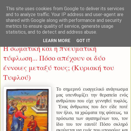
This site uses cookies from Google to deliver its services
and to analyze traffic. Your IP address and user-agent are
shared with Google along with performance and security
metrics to ensure quality of service, generate usage
statistics, and to detect and address abuse.
Κυριακή 25 Μαΐου 2014
LEARN MORE
GOT IT
Η σωματική και η πνευματική
τύφλωση... Πόσο απέχουν οι δύο
έννοιες μεταξύ τους; (Κυριακή του
Τυφλού)
Το σημερινό ευαγγελικό ανάγνωσμα
μας υπενθυμίζει την θεραπεία ενός
ανθρώπου που είχε γεννηθεί τυφλός.
Ένας άνθρωπος που δεν είδε ποτέ
τον ήλιο, τα χρώματα της φύσεως, τα
πρόσωπα των αγαπημένων του, τον
ίδιο του τον εαυτό! Πόσο σκληρό
ακούγεται για εμάς που μπορούμε και