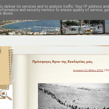
o deliver its services and to analyze traffic. Your IP address an
erformance and security metrics to ensure quality of service, g
s abuse.
Πρόσφυγες Άγιοι της Εκκλησίας μας.
| Ετ
Κυριακή 22 Μαΐου 2022