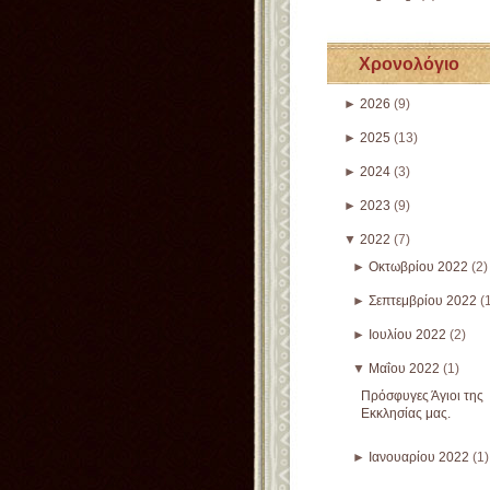
Χρονολόγιο
►
2026
(9)
►
2025
(13)
►
2024
(3)
►
2023
(9)
▼
2022
(7)
►
Οκτωβρίου 2022
(2)
►
Σεπτεμβρίου 2022
(
►
Ιουλίου 2022
(2)
▼
Μαΐου 2022
(1)
Πρόσφυγες Άγιοι της
Εκκλησίας μας.
►
Ιανουαρίου 2022
(1)