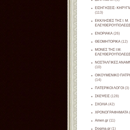
ΕΙΣΗΓΗΣΕΙΣ- ΚΗΡΥΓ
(113)
ΕΚΚΛΗΣΙΕΣ ΤΗΣ Ι. Μ.
ΕΛΕΥΘΕΡΟΥΠΟΛΕΩ
ΕΝΟΡΙΑΚΑ
(26)
ΘΕΟΜΗΤΟΡΙΚΑ
(12)
ΜΟΝΕΣ ΤΗΣ Ι.Μ.
ΕΛΕΥΘΕΡΟΥΠΟΛΕΩ
ΝΟΣΤΑΛΓΙΚΕΣ ΑΝΑΜΝ
(10)
ΟΙΚΟΥΜΕΝΙΚΟ ΠΑΤΡ
(14)
ΠΑΤΕΡΙΚΟΙ ΛΟΓΟΙ
(3)
ΣΚΕΨΕΙΣ
(128)
ΣΧΟΛΙΑ
(42)
ΧΡΟΝΟΓΡΑΦΗΜΑΤΑ
Amen.gr
(11)
Dogma.gr
(1)