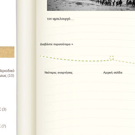
τον αμπελουργό…
Διαβάστε περισσότερα »
εριοδικό
Νεότερες αναρτήσεις
Αρχική σελίδα
λεως
(10)
Σ
(3)
Σ
(7)