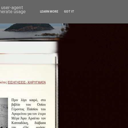
d user-agent
enerate usage
LEARN MORE
GOT IT
ικέτες
ΕΙΣΗΓΗΣΕΙΣ- ΚΗΡΥΓΜΑΤΑ
Πριν λίγο καιρό, στο
βιβλίο του Οσίου
Γέροντος Παϊσίου του
Αγιορείτου για τον έτερο
Μέγα Άγιο Αρσένιο τον
Καππαδόκη, διάβασα
την εξής φράση: