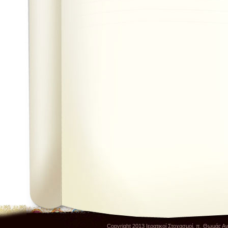
Copyright 2013 Ιερατικοί Στοχασμοί, π. Θωμάς Α