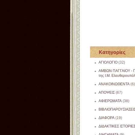
Κατηγορίες
ΑΓΙΟΛΟΓΙΟ
(32)
ΑΜΒΩΝ ΠΑΓΓΑΙΟΥ - Π
της Ι.Μ. Ελευθερουπό
ΑΝΑΚΟΙΝΩΘΕΝΤΑ
(6)
ΑΠΟΨΕΙΣ
(67)
ΑΦΙΕΡΩΜΑΤΑ
(38)
ΒΙΒΛΙΟΠΑΡΟΥΣΙΑΣΕΙ
ΔΙΑΦΟΡΑ
(19)
ΔΙΔΑΚΤΙΚΕΣ ΙΣΤΟΡΙΕ
ΔΙΗΓΗΜΑΤΑ
(9)