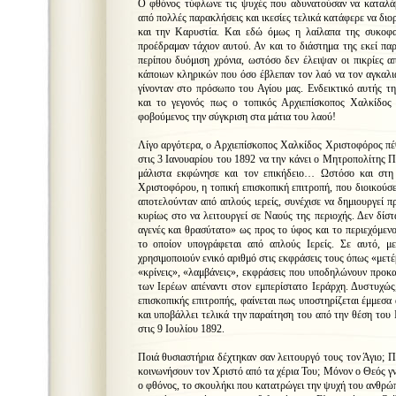
Ο φθόνος τύφλωνε τις ψυχές που αδυνατούσαν να καταλά
από πολλές παρακλήσεις και ικεσίες τελικά κατάφερε να δι
και την Καρυστία. Και εδώ όμως η λαίλαπα της συκοφα
προέδραμαν τάχιον αυτού. Αν και το διάστημα της εκεί παρ
περίπου δυόμιση χρόνια, ωστόσο δεν έλειψαν οι πικρίες 
κάποιων κληρικών που όσο έβλεπαν τον λαό να τον αγκαλιά
γίνονταν στο πρόσωπο του Αγίου μας. Ενδεικτικό αυτής τη
και το γεγονός πως ο τοπικός Αρχιεπίσκοπος Χαλκίδος 
φοβούμενος την σύγκριση στα μάτια του λαού!
Λίγο αργότερα, ο Αρχιεπίσκοπος Χαλκίδος Χριστοφόρος πέθ
στις 3 Ιανουαρίου του 1892 να την κάνει ο Μητροπολίτης 
μάλιστα εκφώνησε και τον επικήδειο… Ωστόσο και στη 
Χριστοφόρου, η τοπική επισκοπική επιτροπή, που διοικούσ
αποτελούνταν από απλούς ιερείς, συνέχισε να δημιουργεί 
κυρίως στο να λειτουργεί σε Ναούς της περιοχής. Δεν δίστ
αγενές και θρασύτατο» ως προς το ύφος και το περιεχόμεν
το οποίον υπογράφεται από απλούς Ιερείς. Σε αυτό, μ
χρησιμοποιούν ενικό αριθμό στις εκφράσεις τους όπως «μετέ
«κρίνεις», «λαμβάνεις», εκφράσεις που υποδηλώνουν προκα
των Ιερέων απέναντι στον εμπερίστατο Ιεράρχη. Δυστυχώς
επισκοπικής επιτροπής, φαίνεται πως υποστηρίζεται έμμεσα
και υποβάλλει τελικά την παραίτηση του από την θέση του 
στις 9 Ιουλίου 1892.
Ποιά θυσιαστήρια δέχτηκαν σαν λειτουργό τους τον Άγιο; Π
κοινωνήσουν τον Χριστό από τα χέρια Του; Μόνον ο Θεός γν
ο φθόνος, το σκουλήκι που κατατρώγει την ψυχή του ανθρώπ