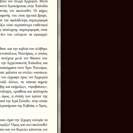
βουν τον πτωχό Αρχιερέα. Μετά
οριστεί Ιεροκήρυκας στην Χαλκίδα
ντίας τον ακολουθεί. Οι φήμες
αμονής του είναι σχετικά βραχύ,
από την αφιλάδελφη συμπεριφορά
ζει τόσο περισσότερο επιθετικοί
ς άσπλαχνης συμπεριφοράς είναι
δεν του επέτρεπε να ιερουργεί
ανε και την κηδεία του κλήθηκε
Πενταπόλεως Νεκτάριος, ο οποίος
συνέχεια μετά τον θάνατο του
ε την Αρχιεπισκοπή Χαλκίδος και
προσκόμματα στον Άγιο Νεκτάριο,
ασε μάλιστα να στείλει «ανοίκειο
ο του έγγραφο προς τον Αρχιερέα
εταξύ άλλων, σε κάποια σημεία
βης και εκήρυξες», «προβαίνεις»,
τάληψη, εμπάθεια και ασπλαχνία
, όμως, η στάση των ιερέων της
 από την Ιερά Σύνοδο, στην οποία
Ιεροκήρυκα της Ευβοίας ο Άγιος,
οιοι είχαν την ξέχωρη ευλογία να
ωρίζει! Όμως και εκεί ακολουθεί
ου και τον θεριεύει κάνοντας τον