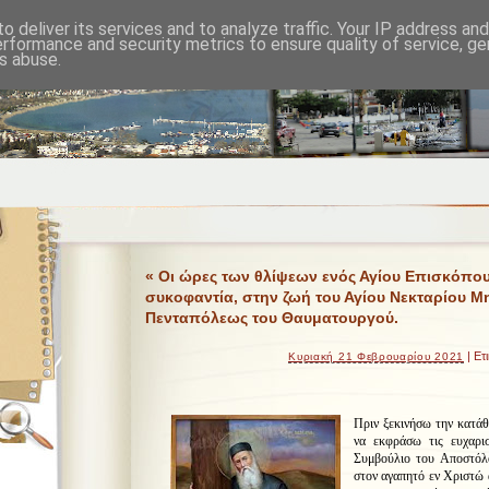
o deliver its services and to analyze traffic. Your IP address an
erformance and security metrics to ensure quality of service, g
s abuse.
« Οι ώρες των θλίψεων ενός Αγίου Επισκόπου
συκοφαντία, στην ζωή του Αγίου Νεκταρίου 
Πενταπόλεως του Θαυματουργού.
| Ετ
Κυριακή 21 Φεβρουαρίου 2021
Πριν ξεκινήσω την κατά
να εκφράσω τις ευχαρισ
Συμβούλιο του Αποστόλ
στον αγαπητό εν Χριστώ