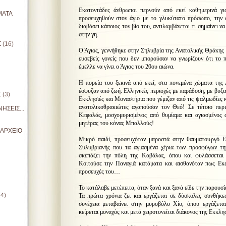
Εκατοντάδες άνθρωποι περνούν από εκεί καθημερινά γι
ΜΑΤΑ
προσευχηθούν στον άγιο με το γλυκύτατο πρόσωπο, την 
διαβάσει κάποιος τον βίο του, αντιλαμβάνεται τι σημαίνει ν
στην γη.
Σ
(16)
Ο Άγιος, γεννήθηκε στην Σηλυβρία της Ανατολικής Θράκης
ευσεβείς γονείς που δεν μπορούσαν να γνωρίζουν ότι το π
έμελλε να γίνει ο Άγιος του 20ου αιώνα.
Η πορεία του ξεκινά από εκεί, στα πονεμένα χώματα της
έσφυζαν από ζωή. Ελληνικές περιοχές με παράδοση, με βυζαν
Σ
(3)
Εκκλησιές και Μοναστήρια που γέμιζαν από τις ψαλμωδίες κ
ανατολικοθρακιώτες αγαπούσαν τον Θεό! Σε τέτοιο περ
ΗΣΕΙΣ...
Κεφαλάς, μοσχομυρισμένος από θυμίαμα και αγιασμένος α
μητέρας του κόνας Μπαλλούς!
ΙΑΡΧΕΙΟ
Μικρό παιδί, προσευχόταν μπροστά στην θαυματουργό Ε
Συλυβριανής που τα αγιασμένα χέρια των προσφύγων τη
σκεπάζει την πόλη της Καβάλας, όπου και φυλάσσεται
Κοιτούσε την Παναγιά κατάματα και αισθανόταν πως Εκεί
προσευχές του…
Το κατάλαβε μετέπειτα, όταν ξανά και ξανά είδε την παρουσί
(4)
Τα πρώτα χρόνια ζει και εργάζεται σε δύσκολες συνθήκε
συνέχεια μεταβαίνει στην μυροβόλο Χίο, όπου εργάζετα
κείρεται μοναχός και μετά χειροτονείται διάκονος της Εκκλη