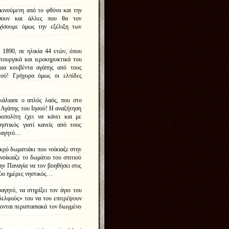
κινούμενη από το φθόνο και την
ήσουν και άλλες που θα τον
χίσουμε όμως την εξέλιξη των
 1890, σε ηλικία 44 ετών, όπου
τουργικά και ιεροκηρυκτικά του
μια κουβέντα αγάπης από τους
εού! Γρήγορα όμως οι ελπίδες
γκάλιασε ο απλός λαός, που στο
 Αγάπης του Ιησού! Η αναζήτηση
οπολίτη έχει να κάνει και με
ηστικός γιατί κανείς από τους
 φαγητό…
κρό δωματιάκι που νοίκιαζε στην
οίκιαζε το δωμάτιο του σπιτιού
ν Παναγία να τον βοηθήσει στις
δύο ημέρες νηστικός…
αγητό, να στηρίξει τον άγιο του
ελφούς» του να του επιτρέψουν
χονται περιστασιακά τον διωγμένο