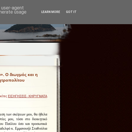
d user-agent
enerate usage
LEARN MORE
GOT IT
». Ο διωγμός και η
Μητροπολίτου
ικέτες
ΕΙΣΗΓΗΣΕΙΣ- ΚΗΡΥΓΜΑΤΑ
θεση των σκέψεων μου, θα ήθελα
τίες μου, τόσο στο διοικητικό
ου Παύλου όσο και προσωπικά
 αδελφό κ. Εμμανουήλ Σταθούλια