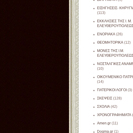
ΕΙΣΗΓΗΣΕΙΣ- ΚΗΡΥΓ
(113)
ΕΚΚΛΗΣΙΕΣ ΤΗΣ Ι. Μ.
ΕΛΕΥΘΕΡΟΥΠΟΛΕΩ
ΕΝΟΡΙΑΚΑ
(26)
ΘΕΟΜΗΤΟΡΙΚΑ
(12)
ΜΟΝΕΣ ΤΗΣ Ι.Μ.
ΕΛΕΥΘΕΡΟΥΠΟΛΕΩ
ΝΟΣΤΑΛΓΙΚΕΣ ΑΝΑΜΝ
(10)
ΟΙΚΟΥΜΕΝΙΚΟ ΠΑΤΡ
(14)
ΠΑΤΕΡΙΚΟΙ ΛΟΓΟΙ
(3)
ΣΚΕΨΕΙΣ
(128)
ΣΧΟΛΙΑ
(42)
ΧΡΟΝΟΓΡΑΦΗΜΑΤΑ
Amen.gr
(11)
Dogma.gr
(1)