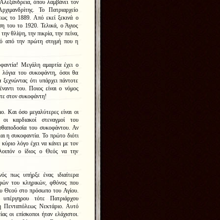
 Αλεξάνδρεια, όπου λαμβάνει τον
χιμανδρίτης. Το Πατριαρχείο
ως το 1889. Από εκεί ξεκινά ο
η του το 1920. Τελικά, ο Άγιος
την θλίψη, την πικρία, την πείνα,
μό από την πρώτη στιγμή που η
φαντία! Μεγάλη αμαρτία έχει ο
 λόγια του συκοφάντη, όσοι θα
 ξεχνώντας ότι υπάρχει πάντοτε
ναντι του. Ποιος είναι ο νόμος
τε στον συκοφάντη!
ο. Και όσο μεγαλύτερες είναι οι
 οι καρδιακοί στεναγμοί του
ισθαποδοσία του συκοφάντου. Αν
και η συκοφαντία. Το πρώτο διότι
 κύριο λόγο έχει να κάνει με τον
λοιπόν ο ίδιος ο Θεός να την
ός πως υπήρξε ένας ιδιαίτερα
φών του κληρικών, φθόνος που
ου Θεού στο πρόσωπο του Αγίου.
 υπέργηρου τότε Πατριάρχου
η Πενταπόλεως Νεκτάριο. Αυτό
ας οι επίσκοποι ήταν ελάχιστοι.