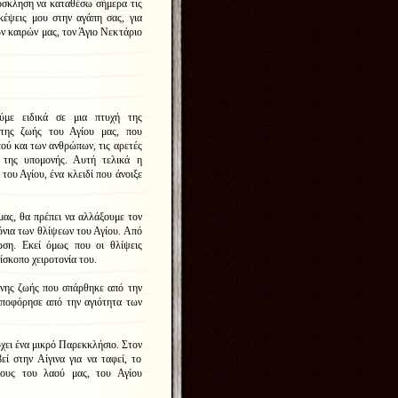
ρόσκληση να καταθέσω σήμερα τις
σκέψεις μου στην αγάπη σας, για
ν καιρών μας, τον Άγιο Νεκτάριο
ύμε ειδικά σε μια πτυχή της
 της ζωής του Αγίου μας, που
εού και των ανθρώπων, τις αρετές
ς της υπομονής. Αυτή τελικά η
του Αγίου, ένα κλειδί που άνοιξε
 μας, θα πρέπει να αλλάξουμε τον
ρόνια των θλίψεων του Αγίου. Από
ωση. Εκεί όμως που οι θλίψεις
ίσκοπο χειροτονία του.
ένης ζωής που σπάρθηκε από την
ρποφόρησε από την αγιότητα των
χει ένα μικρό Παρεκκλήσιο. Στον
ί στην Αίγινα για να ταφεί, το
ους του λαού μας, του Αγίου