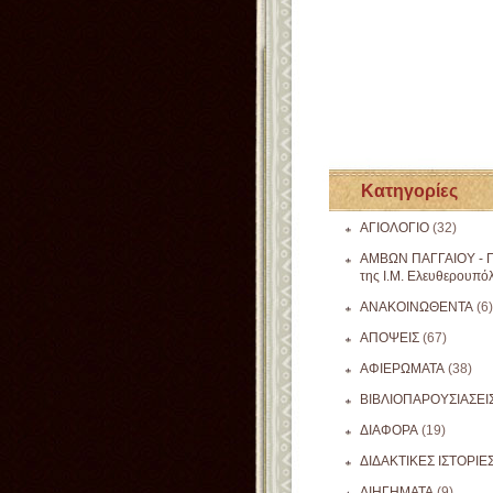
Κατηγορίες
ΑΓΙΟΛΟΓΙΟ
(32)
ΑΜΒΩΝ ΠΑΓΓΑΙΟΥ - Π
της Ι.Μ. Ελευθερουπό
ΑΝΑΚΟΙΝΩΘΕΝΤΑ
(6)
ΑΠΟΨΕΙΣ
(67)
ΑΦΙΕΡΩΜΑΤΑ
(38)
ΒΙΒΛΙΟΠΑΡΟΥΣΙΑΣΕΙ
ΔΙΑΦΟΡΑ
(19)
ΔΙΔΑΚΤΙΚΕΣ ΙΣΤΟΡΙΕ
ΔΙΗΓΗΜΑΤΑ
(9)