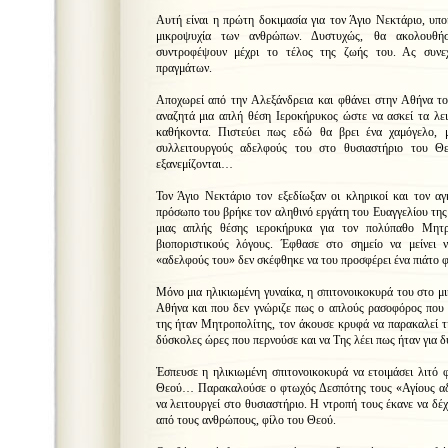
Αυτή είναι η πρώτη δοκιμασία για τον Άγιο Νεκτάριο, υπο
μικροψυχία των ανθρώπων. Δυστυχώς, θα ακολουθ
συντροφέψουν μέχρι το τέλος της ζωής του. Ας συνε
πραγμάτων.
Αποχωρεί από την Αλεξάνδρεια και φθάνει στην Αθήνα το
αναζητά μια απλή θέση Ιεροκήρυκος ώστε να ασκεί τα λει
καθήκοντα. Πιστεύει πως εδώ θα βρει ένα χαμόγελο, 
συλλειτουργούς αδελφούς του στο θυσιαστήριο του Θ
εξανεμίζονται…
Τον Άγιο Νεκτάριο τον εξεδίωξαν οι κληρικοί και τον α
πρόσωπο του βρήκε τον αληθινό εργάτη του Ευαγγελίου της
μιας απλής θέσης ιεροκήρυκα για τον πολύπαθο Μητρ
βιοποριστικούς λόγους. Έφθασε στο σημείο να μείνει ν
«αδελφούς του» δεν σκέφθηκε να του προσφέρει ένα πιάτο
Μόνο μια ηλικιωμένη γυναίκα, η σπιτονοικοκυρά του στο μι
Αθήνα και που δεν γνώριζε πως ο απλούς ρασοφόρος που ν
της ήταν Μητροπολίτης, τον άκουσε κρυφά να παρακαλεί τη
δύσκολες ώρες που περνούσε και να Της λέει πως ήταν για 
Έσπευσε η ηλικιωμένη σπιτονοικοκυρά να ετοιμάσει λιτό φ
Θεού… Παρακαλούσε ο φτωχός Δεσπότης τους «Αγίους αδ
να λειτουργεί στο θυσιαστήριο. Η ντροπή τους έκανε να δέ
από τους ανθρώπους, φίλο του Θεού.