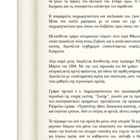
να τρώει τις σάρκες του αδελφού του. Είπαμε όμως. Ο 
διωγμούς και τις συκοφαντίες κατάκτησε τον παράδεισο.
Η απαράμιλλη συγχωρητικότητα και ανεξικακία του, έγιν
Μέσα στα πολλά χαρίσματα με τα οποία τον είχε π
συγχωρητικότητα προς όσους τον διέβαλαν, προς όσους του 
Μετατίθεται «χάριν πνευματικών λόγων» στον νομό Φθιωτ
οποία προκάλεσε λύπη στους Ευβοείς και η οποία αποτυπώνε
εκείνης. Αγωνίζεται νυχθημερόν επισκεπτόμενος ενορί
Ευαγγέλιο.
Λίγο καιρό μετά, διορίζεται Διευθυντής στην περίφημο Ρι
Μάρτιο του 1894. Με την εκεί παρουσία του θα γράψει έ
ιστορική αυτή σχολή αφήνοντας για πάντα την αγαθή ανάμνη
Αγωνίζεται με υποδειγματική αγάπη και ταπείνωση, ώστε να
τους μαθητές της περιωνύμου σχολής.
Γράφει σχετικά ο κ. Δημητρακόπουλος στο προαναφερθ
περιοδικό της εποχής εκείνης ‘’Σωτήρ’’, γνωστό για τις πρ
των εκκλησιαστικών πραγμάτων, σχολιάζοντας την προσωπ
Ριζαρείου έγραφε: «Χρηστότης ηθών, διοικητική ικανότης, 
και ευγένεια τρόπων, ιδού εν ολίγοις αι αρεταί, αίτινες κοσμ
Το πέρασμα του από την σχολή θα μείνει στην ιστορία! Τα γε
φέρνουν δάκρυα στα μάτια του αναγνώστη του συναξαριού
σώσει την δουλειά του φτωχού επιστάτη που έπρεπε να λεί
για λόγους υγείας από τα καθήκοντα του, ανέλαβε ο ίδι