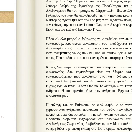
Από την Χίο στην Αθήνα για λίγο και στην συνέχεια, στην
δεύτερο βαθμό της Ιεροσύνης ως Πρεσβύτερος και Αρ
Αλεξανδρείας θα τον προάγει σε Μητροπολίτη Πενταπόλε
Γολγοθάς του που θα ολοκληρωθεί με την μακάρια κοίμησ
Νεκτάριος αγαπήθηκε από τον λαό μας γιατί έζησε τον πόνο, 
τον φθόνο, την συκοφαντία και τέλος τον διωγμό. Διωγ
Εκκλησία τον καθιστά Επίσκοπο Της…
Πόσο εύκολα μπορεί ο άνθρωπος να εκτοξεύσει την συκο
συκοφάντης. Και ακόμα μεγαλύτερη, όσοι αποδέχονται τα
συμφωνήσουν μαζί του και θα μεταφέρουν την συκοφαντία
ένας πνευματικός νόμος που αλίμονο σε όποιον βρεθεί απέ
αυτός; Πως το δάκρυ του συκοφαντημένου επιστρέφει πάντο
Κανείς δεν μπορεί να εκφύγει από τον πνευματικό αυτό νόμ
συκοφαντίες, όσο περισσότερα είναι τα δάκρυα και
συκοφαντούμενου, τόσο μεγαλύτερη είναι και η ένδικος μ
κάτι προσβάλλει βάναυσα τον Θεό, αυτό είναι η αχαριστία 
κυρίως έχει να κάνει με τον Θεό και το δεύτερο διότι κατά
άνθρωπο. Η συκοφαντία αδικεί τον άνθρωπο. Έρχεται 
αποκαταστήσει.
Η εκλογή του σε Επίσκοπο, σε συνδυασμό με το γεγον
χαρισματικός άνθρωπος, προκάλεσε τον φθόνο των αδελ
αυξήθηκε όταν διαπίστωσαν την μεγάλη αγάπη του λαού τ
(7)
Πρόσωπα διαβλητά εισχώρησαν στο περιβάλλον του
Αλεξανδρείας Σωφρονίου, διαβάλλοντας τον Μητροπολίτ
συνέβη διότι την εποχή εκείνη στο Πατριαρχείο Αλεξανδρεί