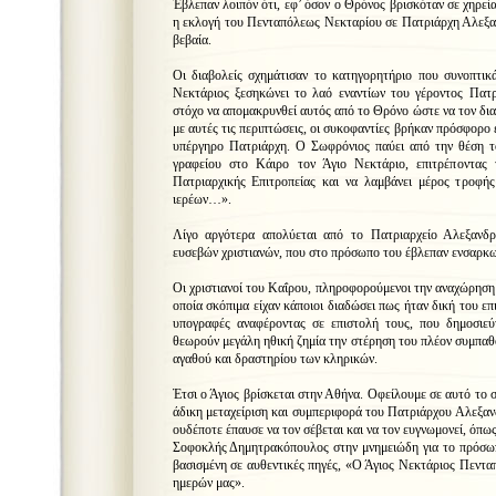
Έβλεπαν λοιπόν ότι, εφ’ όσον ο Θρόνος βρισκόταν σε χηρεί
η εκλογή του Πενταπόλεως Νεκταρίου σε Πατριάρχη Αλεξα
βεβαία.
Οι διαβολείς σχημάτισαν το κατηγορητήριο που συνοπτικ
Νεκτάριος ξεσηκώνει το λαό εναντίων του γέροντος Πατ
στόχο να απομακρυνθεί αυτός από το Θρόνο ώστε να τον δι
με αυτές τις περιπτώσεις, οι συκοφαντίες βρήκαν πρόσφορο
υπέργηρο Πατριάρχη. Ο Σωφρόνιος παύει από την θέση τ
γραφείου στο Κάιρο τον Άγιο Νεκτάριο, επιτρέποντας 
Πατριαρχικής Επιτροπείας και να λαμβάνει μέρος τροφής
ιερέων…».
Λίγο αργότερα απολύεται από το Πατριαρχείο Αλεξανδρε
ευσεβών χριστιανών, που στο πρόσωπο του έβλεπαν ενσαρκωμ
Οι χριστιανοί του Καΐρου, πληροφορούμενοι την αναχώρηση 
οποία σκόπιμα είχαν κάποιοι διαδώσει πως ήταν δική του ε
υπογραφές αναφέροντας σε επιστολή τους, που δημοσιεύ
θεωρούν μεγάλη ηθική ζημία την στέρηση του πλέον συμπαθ
αγαθού και δραστηρίου των κληρικών.
Έτσι ο Άγιος βρίσκεται στην Αθήνα. Οφείλουμε σε αυτό το σ
άδικη μεταχείριση και συμπεριφορά του Πατριάρχου Αλεξαν
ουδέποτε έπαυσε να τον σέβεται και να τον ευγνωμονεί, όπ
Σοφοκλής Δημητρακόπουλος στην μνημειώδη για το πρόσωπ
βασισμένη σε αυθεντικές πηγές, «Ο Άγιος Νεκτάριος Πεντα
ημερών μας».