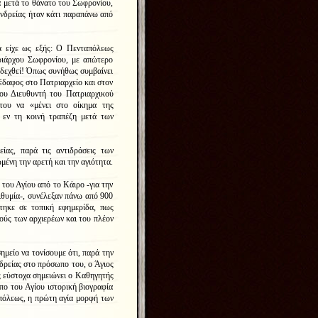
α μετά το θάνατο του Σωφρονίου,
νδρείας ήταν κάτι παραπάνω από
ά είχε ως εξής: Ο Πενταπόλεως
ριάρχου Σωφρονίου, με απώτερο
αδεχθεί! Όπως συνήθως συμβαίνει
 έδαφος στο Πατριαρχείο και στον
ου Διευθυντή του Πατριαρχικού
του να «μένει στο οίκημα της
 εν τη κοινή τραπέζη μετά των
ίας, παρά τις αντιδράσεις των
ένη την αρετή και την αγιότητα.
του Αγίου από το Κάιρο -για την
πιθυμία-, συνέλεξαν πάνω από 900
τηκε σε τοπική εφημερίδα, πως
ούς των αρχιερέων και του πλέον
ημείο να τονίσουμε ότι, παρά την
δρείας στο πρόσωπο του, ο Άγιος
ως εύστοχα σημειώνει ο Καθηγητής
ο του Αγίου ιστορική βιογραφία
πόλεως, η πρώτη αγία μορφή των