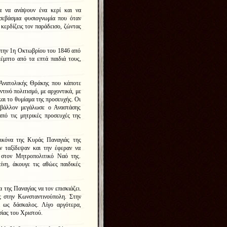
α να ανάψουν ένα κερί και να
σεβάσμια φυσιογνωμία που όταν
α κερδίζεις τον παράδεισο, ζώντας
 την 1η Οκτωβρίου του 1846 από
έμπτο από τα επτά παιδιά τους,
 Ανατολικής Θράκης που κάποτε
τινό πολιτισμό, με αρχοντικά, με
αι το θυμίαμα της προσευχής. Οι
ιβάλλον μεγάλωσε ο Αναστάσης
πό τις μητρικές προσευχές της
ικόνα της Κυράς Παναγιάς της
ν ταξίδεψαν και την έφεραν να
 στον Μητροπολιτικό Ναό της.
νη, άκουγε τις αθώες παιδικές
α της Παναγίας να τον επισκιάζει.
ς στην Κωνσταντινούπολη. Στην
ι ως δάσκαλος. Λίγο αργότερα,
σίας του Χριστού.