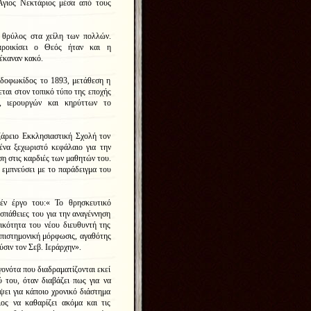
Άγιος Νεκτάριος μέσα από τους
ε θρύλος στα χείλη των πολλών.
ροικίσει ο Θεός ήταν και η
έκαναν κακό.
ιδοφωκίδος το 1893, μετάθεση η
ται στον τοπικό τύπο της εποχής
ες, ιερουργών και κηρύττων το
ζάρειο Εκκλησιαστική Σχολή τον
να ξεχωριστό κεφάλαιο για την
ση στις καρδιές των μαθητών του.
 εμπνεύσει με το παράδειγμα του
έν έργο του:« Το θρησκευτικό
οσπάθειες του για την αναγέννηση
ικότητα του νέου διευθυντή της
επιστημονική μόρφωσις, αγαθότης
ούσιν τον Σεβ. Ιεράρχην».
γονότα που διαδραματίζονται εκεί
 του, όταν διαβάζει πως για να
ψει για κάποιο χρονικό διάστημα
ος να καθαρίζει ακόμα και τις