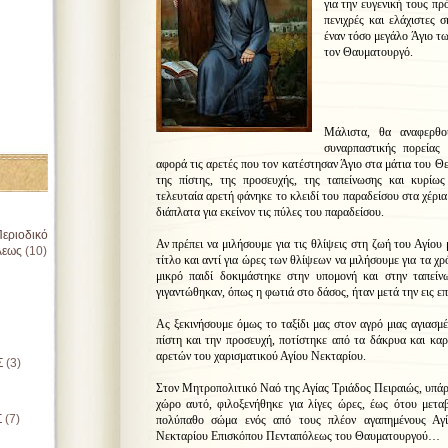
για την ευγενική τους π
πενιχρές και ελάχιστες 
έναν τόσο μεγάλο Άγιο τω
τον Θαυματουργό.
Μάλιστα, θα αναφερθο
συναρπαστικής πορείας
αφορά τις αρετές που τον κατέστησαν Άγιο στα μάτια του Θ
της πίστης, της προσευχής, της ταπείνωσης και κυρίω
τελευταία αρετή φάνηκε το κλειδί του παραδείσου στα χέρια 
διάπλατα για εκείνον τις πύλες του παραδείσου.
εριοδικό
Αν πρέπει να μιλήσουμε για τις θλίψεις στη ζωή του Αγίου
λεως
(10)
τίτλο και αντί για ώρες των θλίψεων να μιλήσουμε για τα χ
μικρό παιδί δοκιμάστηκε στην υπομονή και στην ταπείν
γιγαντώθηκαν, όπως η φωτιά στο δάσος, ήταν μετά την εις επ
Ας ξεκινήσουμε όμως το ταξίδι μας στον αγρό μιας αγιασμ
πίστη και την προσευχή, ποτίστηκε από τα δάκρυα και κα
αρετών του χαρισματικού Αγίου Νεκταρίου.
Σ
(3)
Στον Μητροπολιτικό Ναό της Αγίας Τριάδος Πειραιώς, υπάρ
χώρο αυτό, φιλοξενήθηκε για λίγες ώρες, έως ότου μεταβε
Σ
(7)
πολύπαθο σώμα ενός από τους πλέον αγαπημένους Αγί
Νεκταρίου Επισκόπου Πενταπόλεως του Θαυματουργού…