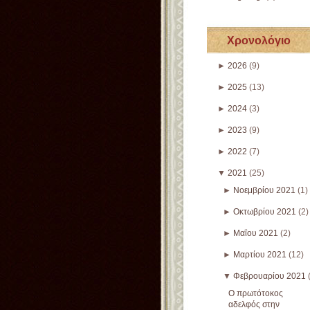
Χρονολόγιο
►
2026
(9)
►
2025
(13)
►
2024
(3)
►
2023
(9)
►
2022
(7)
▼
2021
(25)
►
Νοεμβρίου 2021
(1)
►
Οκτωβρίου 2021
(2)
►
Μαΐου 2021
(2)
►
Μαρτίου 2021
(12)
▼
Φεβρουαρίου 2021
Ο πρωτότοκος
αδελφός στην