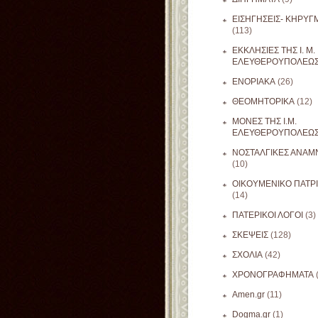
ΕΙΣΗΓΗΣΕΙΣ- ΚΗΡΥΓ
(113)
ΕΚΚΛΗΣΙΕΣ ΤΗΣ Ι. Μ.
ΕΛΕΥΘΕΡΟΥΠΟΛΕΩ
ΕΝΟΡΙΑΚΑ
(26)
ΘΕΟΜΗΤΟΡΙΚΑ
(12)
ΜΟΝΕΣ ΤΗΣ Ι.Μ.
ΕΛΕΥΘΕΡΟΥΠΟΛΕΩ
ΝΟΣΤΑΛΓΙΚΕΣ ΑΝΑΜΝ
(10)
ΟΙΚΟΥΜΕΝΙΚΟ ΠΑΤΡ
(14)
ΠΑΤΕΡΙΚΟΙ ΛΟΓΟΙ
(3)
ΣΚΕΨΕΙΣ
(128)
ΣΧΟΛΙΑ
(42)
ΧΡΟΝΟΓΡΑΦΗΜΑΤΑ
Amen.gr
(11)
Dogma.gr
(1)