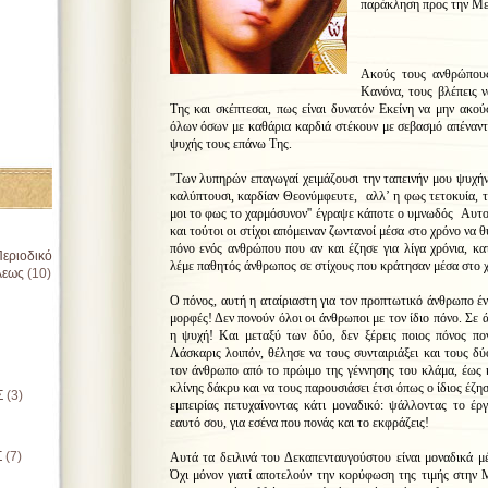
παράκληση προς την Μ
Ακούς
τους ανθρώπους
Κανόνα, τους βλέπεις ν
Της και σκέπτεσαι, πως είναι δυνατόν Εκείνη να μην ακούσ
όλων όσων με καθάρια καρδιά στέκουν με σεβασμό απέναντι
ψυχής τους επάνω Της.
''Των λυπηρών επαγωγαί χειμάζουσι την ταπεινήν μου ψυχή
καλύπτουσι, καρδίαν Θεονύμφευτε, αλλ’ η φως τετοκυία, τ
μοι το φως το χαρμόσυνον'' έγραψε κάποτε ο υμνωδός Αυ
και τούτοι οι στίχοι απόμειναν ζωντανοί μέσα στο χρόνο να 
πόνο ενός ανθρώπου που αν και έζησε για λίγα χρόνια, κ
εριοδικό
λέμε παθητός άνθρωπος σε στίχους που κράτησαν μέσα στο 
λεως
(10)
Ο πόνος, αυτή η αταίριαστη για τον προπτωτικό άνθρωπο έν
μορφές! Δεν πονούν όλοι οι άνθρωποι με τον ίδιο πόνο. Σε
η ψυχή! Και μεταξύ των δύο, δεν ξέρεις ποιος πόνος π
Λάσκαρις λοιπόν, θέλησε να τους συνταιριάξει και τους δ
τον άνθρωπο από το πρώιμο της γέννησης του κλάμα, έως κ
κλίνης δάκρυ και να τους παρουσιάσει έτσι όπως ο ίδιος έζη
Σ
(3)
εμπειρίας πετυχαίνοντας κάτι μοναδικό: ψάλλοντας το έργ
εαυτό σου, για εσένα που πονάς και το εκφράζεις!
Σ
(7)
Αυτά τα δειλινά του Δεκαπενταυγούστου είναι μοναδικά μέ
Όχι μόνον γιατί αποτελούν την κορύφωση της τιμής στην 