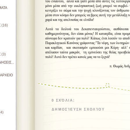
του ενιαυτού, αλλά και γιατί μέσα από αυτές τις λειτουργικ
μόνο μέσα από την εκκλησιαστική ζωή μπορεί να συμβεί- 
ΜΑΤΑ
κεντρίζει το σώμα και την ψυχή κλονίζοντας τον άνθρωπο
μέσα στον κόσμο δεν μπορείς να βρεις αυτή την μετάλλαξη τ
χαρά και της απελπισίας σε ελπίδα!
Σ
(16)
Αυτά τα δειλινά του Δεκαπενταυγούστου, αισθάνεσα
καθημερινότητας, δεν είσαι μόνος! Η καταιγίδα, είναι προ
σύννεφα δεν κρατούν για πολύ! Κάπως έτσι λοιπόν το αποδ
Παρακλητικού Κανόνος γράφοντας:"Τα νέφη, των λυπηρών 
και καρδίαν, και σκοτασμόν εμποιούσι μοι Κόρη· αλλ’ 
απέλασον ταύτα μακράν, τη εμπνεύσει της θείας πρεσβεία
Σ
(3)
πολύ! Αυτό δεν πρέπει κανείς μας να το ξεχνά!
ΗΣΕΙΣ...
π. Θωμάς Ανδρέο
ΙΑΡΧΕΙΟ
0 ΣΧΌΛΙΑ:
ΔΗΜΟΣΊΕΥΣΗ ΣΧΟΛΊΟΥ
(4)