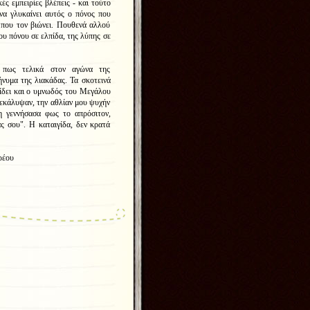
ές εμπειρίες βλέπεις - και τούτο
να γλυκαίνει αυτός ο πόνος που
 που τον βιώνει. Πουθενά αλλού
ου πόνου σε ελπίδα, της λύπης σε
ι πως τελικά στον αγώνα της
μήνυμα της λιακάδας. Τα σκοτεινά
ίδει και ο υμνωδός του Μεγάλου
εκάλυψαν, την αθλίαν μου ψυχήν
η γεννήσασα φως το απρόσιτον,
ς σου". Η καταιγίδα, δεν κρατά
υ