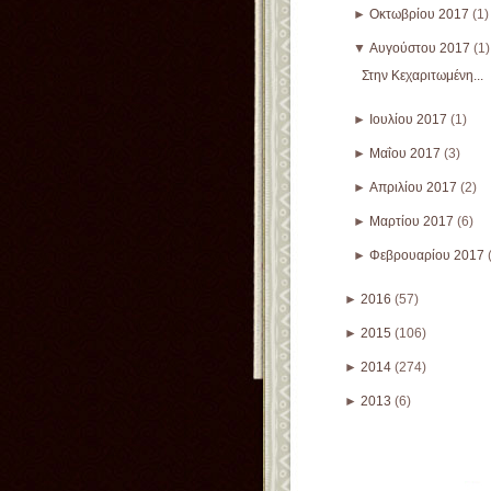
►
Οκτωβρίου 2017
(1)
▼
Αυγούστου 2017
(1)
Στην Κεχαριτωμένη...
►
Ιουλίου 2017
(1)
►
Μαΐου 2017
(3)
►
Απριλίου 2017
(2)
►
Μαρτίου 2017
(6)
►
Φεβρουαρίου 2017
►
2016
(57)
►
2015
(106)
►
2014
(274)
►
2013
(6)