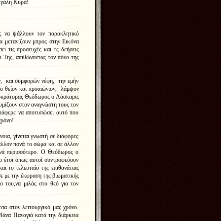
εγάλη Κυρά!
 να ψάλλουν τον παρακλητικό
α μετανίζουν μπρος στην Εικόνα
ει τις προσευχές και τς δεήσεις
 Της, απιθώνοντας τον πόνο της
ν, και συμφορών νέφη, την εμήν
ο θείον και προαιώνιον, λάμψον
τοκράτορας Θεόδωρος ο Λάσκαρις
θυμίζουν στον αναγνώστη τους τον
ατάφερε να αποτυπώσει αυτό που
χρόνο!
νοια, γίνεται γνωστή σε διάφορες
 άλλον πονά το σώμα και σε άλλον
ονά περισσότερο. Ο Θεόδωρος ο
ύο έτσι όπως αυτοί συντροφεύουν
αι το τελευταίο της επιθανάτιας
σε με την έκφραση της βιωματικής
ο του,να μιλάς στο θεό για τον
σα στον λειτουργικό μας χρόνο.
Μάνα Παναγιά κατά την διάρκεια