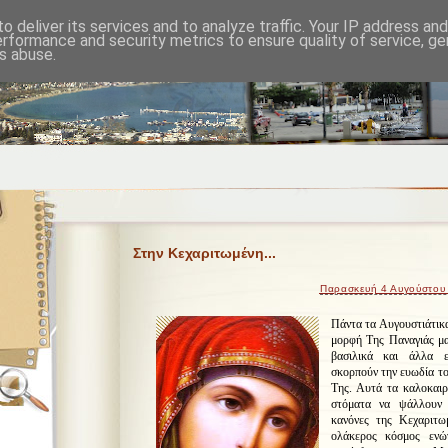
o deliver its services and to analyze traffic. Your IP address an
erformance and security metrics to ensure quality of service, g
s abuse.
Στην Κεχαριτωμένη...
Παρασκευή 4 Αυγούστου
Πάντα τα Αυγουστιάτικα 
μορφή Της Παναγιάς μας
βασιλικά και άλλα 
σκορπούν την ευωδία το
Της. Αυτά τα καλοκαιρ
στόματα να ψάλλουν 
κανόνες της Κεχαριτω
ολάκερος κόσμος ενώ