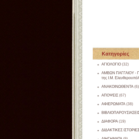
Κατηγορίες
ΑΓΙΟΛΟΓΙΟ
(32)
ΑΜΒΩΝ ΠΑΓΓΑΙΟΥ - Π
της Ι.Μ. Ελευθερουπό
ΑΝΑΚΟΙΝΩΘΕΝΤΑ
(6)
ΑΠΟΨΕΙΣ
(67)
ΑΦΙΕΡΩΜΑΤΑ
(38)
ΒΙΒΛΙΟΠΑΡΟΥΣΙΑΣΕΙ
ΔΙΑΦΟΡΑ
(19)
ΔΙΔΑΚΤΙΚΕΣ ΙΣΤΟΡΙΕ
ΔΙΗΓΗΜΑΤΑ
(9)