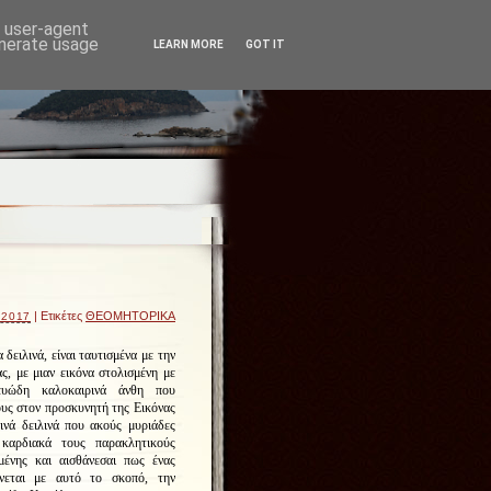
d user-agent
enerate usage
LEARN MORE
GOT IT
| Ετικέτες
ΘΕΟΜΗΤΟΡΙΚΑ
 2017
δειλινά, είναι ταυτισμένα με την
, με μιαν εικόνα στολισμένη με
ευώδη καλοκαιρινά άνθη που
υς στον προσκυνητή της Εικόνας
ινά δειλινά που ακούς μυριάδες
καρδιακά τους παρακλητικούς
μένης και αισθάνεσαι πως ένας
νεται με αυτό το σκοπό, την