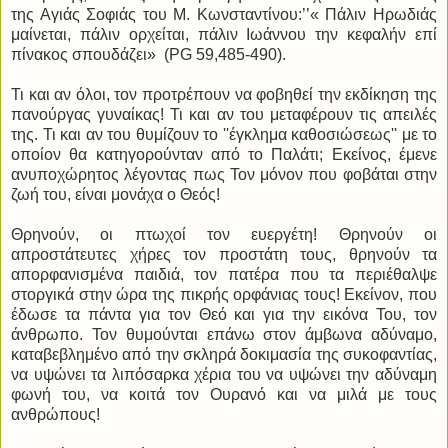
της Αγιάς Σοφιάς του Μ. Κωνσταντίνου:’’« Πάλιν Ηρωδιάς
μαίνεται, πάλιν ορχείται, πάλιν Ιωάννου την κεφαλήν επί
πίνακος σπουδάζει» (PG 59,485-490).
Τι και αν όλοι, τον προτρέπουν να φοβηθεί την εκδίκηση της
πανούργας γυναίκας! Τι και αν του μεταφέρουν τις απειλές
της. Τι και αν του θυμίζουν το ''έγκλημα καθοσιώσεως'' με το
οποίον θα κατηγορούνταν από το Παλάτι; Εκείνος, έμενε
ανυποχώρητος λέγοντας πως Τον μόνον που φοβάται στην
ζωή του, είναι μονάχα ο Θεός!
Θρηνούν, οι πτωχοί τον ευεργέτη! Θρηνούν οι
απροστάτευτες χήρες τον προστάτη τους, θρηνούν τα
απορφανισμένα παιδιά, τον πατέρα που τα περιέθαλψε
στοργικά στην ώρα της πικρής ορφάνιας τους! Εκείνον, που
έδωσε τα πάντα για τον Θεό και για την εικόνα Του, τον
άνθρωπο. Τον θυμούνται επάνω στον άμβωνα αδύναμο,
καταβεβλημένο από την σκληρά δοκιμασία της συκοφαντίας,
να υψώνει τα λιπόσαρκα χέρια του να υψώνει την αδύναμη
φωνή του, να κοιτά τον Ουρανό και να μιλά με τους
ανθρώπους!