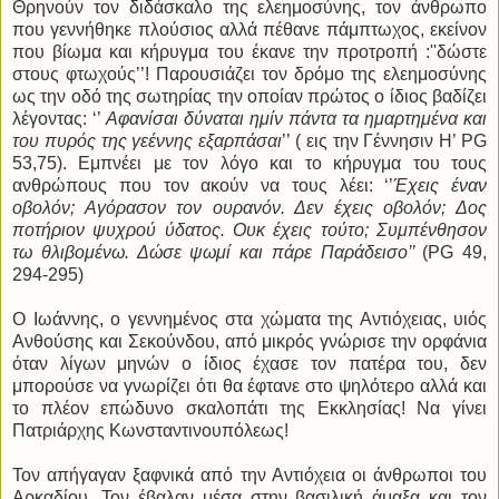
Θρηνούν τον διδάσκαλο της ελεημοσύνης, τον άνθρωπο
που γεννήθηκε πλούσιος αλλά πέθανε πάμπτωχος, εκείνον
που βίωμα και κήρυγμα του έκανε την προτροπή :''δώστε
στους φτωχούς’’! Παρουσιάζει τον δρόμο της ελεημοσύνης
ως την οδό της σωτηρίας την οποίαν πρώτος ο ίδιος βαδίζει
λέγοντας: ‘’
Αφανίσαι δύναται ημίν πάντα τα ημαρτημένα και
του πυρός της γεέννης εξαρπάσαι
’’ ( εις την Γέννησιν Η’
PG
53,75). Εμπνέει με τον λόγο και το κήρυγμα του τους
ανθρώπους που τον ακούν να τους λέει: ‘’
Έχεις έναν
οβολόν; Αγόρασον τον ουρανόν. Δεν έχεις οβολόν; Δος
ποτήριον ψυχρού ύδατος. Ουκ έχεις τούτο; Συμπένθησον
τω θλιβομένω. Δώσε ψωμί και πάρε Παράδεισο’’
(
PG
49,
294-295)
Ο Ιωάννης, ο γεννημένος στα χώματα της Αντιόχειας, υιός
Ανθούσης και Σεκούνδου, από μικρός γνώρισε την ορφάνια
όταν λίγων μηνών ο ίδιος έχασε τον πατέρα του, δεν
μπορούσε να γνωρίζει ότι θα έφτανε στο ψηλότερο αλλά και
το πλέον επώδυνο σκαλοπάτι της Εκκλησίας! Να γίνει
Πατριάρχης Κωνσταντινουπόλεως!
Τον απήγαγαν ξαφνικά από την Αντιόχεια οι άνθρωποι του
Αρκαδίου. Τον έβαλαν μέσα στην βασιλική άμαξα και τον