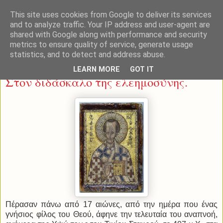
This site uses cookies from Google to deliver its services
and to analyze traffic. Your IP address and user-agent are
shared with Google along with performance and security
metrics to ensure quality of service, generate usage
statistics, and to detect and address abuse.
Κυριακή 13 Νοεμβρίου 2016
LEARN MORE
GOT IT
Στον διδάσκαλο της ελεημοσύνης.
Πέρασαν πάνω από 17 αιώνες, από την ημέρα που ένας
γνήσιος φίλος του Θεού, άφηνε την τελευταία του αναπνοή,