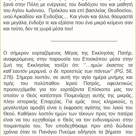
ξανά στην Πόλη με ενέργειες του διαδόχου του και μαθητή
του Αγίου Ιωάννου, Πρόκλου και επί βασιλείας Θεοδοσίου,
υιού Αρκαδίου και Ευδοξίας… Και γίναν και άλλα, θαυμαστά
και μεγάλα, ένδοξα τε και εξαίσια που ένα μικρό κείμενο σαν
και τούτο, δεν τα χωρά μέσα του!
--------------------------------------------
Ο σήμερον εορταζόμενος Μέγας της Εκκλησίας Πατήρ,
αναφερόμενος στην παρουσία του Επισκόπου μέσα στην
ζωή της Εκκλησίας τονίζει ότι: ‘’
…ημών έκαστος τα
καθ΄εαυτόν μεριμνά, ο δε προεστώς των πάντων’’ (
PG
. 56,
276).
Σήμερα λοιπόν, σε αυτή την αγία ημέρα μνήμης και
τιμής του πολύπαθου Ιερού Πατρός, οφειλετικώς
προσευχόμεθα για τον εορτάζοντα Επίσκοπο μας τον
οποίον ο Θεός κατέστησε Ποιμενάρχη αυτής της μικράς,
πλην ιστορικής Επαρχίας. Για εμάς τους κληρικούς, η
μεγαλυτέρα αμοιβή είναι η έκφραση αγάπης του λαού του
Θεού. Καθήκον λοιπόν ημών των τέκνων προς τον πατέρα
είναι να του ευχηθούμε ο Θεός να τον ενδυναμώνει στην
ποιμαντορία του. Τον υποδεχθήκαμε πριν από δώδεκα
χρόνια όταν το Πανάγιο Πνεύμα οδήγησε τα βήματα του