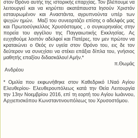
στον Θρόνο αυτής της ιστορικής επαρχίας. Τον βλέπουμε να
λειτουργεί και να κηρύττει ακατάπαυστα Ιησούν Χριστόν
εσταυρωμένον και Αναστάντα, αγρυπνούντα υπέρ των
ψυχών ημών. Μαζί του συνεορτάζει επίσης ο αδελφός μας
και Πρωτοσύγκελλος Χρυσόστομος , ο συγκυρηναίος στην
πορεία του αγγέλου της Παγγαιωτικής Εκκλησίας. Ας
ευχηθούμε λοιπόν αδελφοί και Πατέρες, τον μεν πρώτον να
κραταιώνει ο Θεός εν υγεία στον Θρόνο του, εις δε τον
δεύτερον να συνεχίσει να στέκει επάξια δίπλα του, γνήσιος
μαθητής επαξίου διδασκάλου! Αμήν.*
π.Θωμάς
Ανδρέου
* Ομιλία που εκφωνήθηκε στον Καθεδρικό Ι.Ναό Αγίου
Ελευθερίου- Ελευθερουπόλεως κατά την Θεία Λειτουργία
την 13ην Νοεμβρίου 2016, επί τη εορτή του Αγίου Ιωάννου,
Αρχιεπισκόπου Κωνσταντινουπόλεως του Χρυσοστόμου.