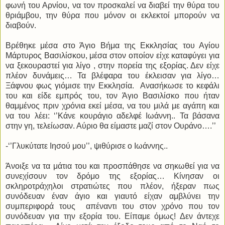
φωνή του Αρνίου, να τον προσκαλεί να διαβεί την θύρα του
θριάμβου, την θύρα που μόνον οι εκλεκτοί μπορούν να
διαβούν.
Βρέθηκε μέσα στο Άγιο Βήμα της Εκκλησίας του Αγίου
Μάρτυρος Βασιλίσκου, μέσα στον οποίον είχε καταφύγει για
να ξεκουραστεί για λίγο , στην πορεία της εξορίας. Δεν είχε
πλέον δυνάμεις… Τα βλέφαρα του έκλεισαν για λίγο…
Ξάφνου φως γιόμισε την Εκκλησία. Ανασήκωσε το κεφάλι
του και είδε εμπρός του, τον Άγιο Βασιλίσκο που ήταν
θαμμένος πριν χρόνια εκεί μέσα, να του μιλά με αγάπη και
να του λέει: ‘’Κάνε κουράγιο αδελφέ Ιωάννη.. Τα βάσανα
στην γη, τελείωσαν. Αύριο θα είμαστε μαζί στον Ουράνο….’’
-‘’Γλυκύτατε Ιησού μου’’, ψιθύρισε ο Ιωάννης..
Άνοιξε να τα μάτια του και προσπάθησε να σηκωθεί για να
συνεχίσουν τον δρόμο της εξορίας… Κίνησαν οι
σκληροτράχηλοι στρατιώτες που πλέον, ήξεραν πως
συνόδευαν έναν άγιο και γιαυτό είχαν αμβλύνει την
συμπεριφορά τους απέναντι του στον χρόνο που τον
συνόδευαν για την εξορία του. Είπαμε όμως! Δεν άντεχε