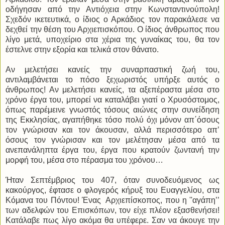
οδήγησαν από την Αντιόχεια στην Κωνσταντινούπολη!
Σχεδόν ικετευτικά, ο ίδιος ο Αρκάδιος τον παρακάλεσε να
δεχθεί την θέση του Αρχιεπισκόπου. Ο ίδιος άνθρωπος που
λίγο μετά, υποχείριο στα χέρια της γυναίκας του, θα τον
έστελνε στην εξορία και τελικά στον θάνατο.
Αν μελετήσει κανείς την συναρπαστική ζωή του,
αντιλαμβάνεται το πόσο ξεχωριστός υπήρξε αυτός ο
άνθρωπος! Αν μελετήσει κανείς, τα αξεπέραστα μέσα στο
χρόνο έργα του, μπορεί να καταλάβει γιατί ο Χρυσόστομος,
όπως παρέμεινε γνωστός τόσους αιώνες στην συνείδηση
της Εκκλησίας, αγαπήθηκε τόσο πολύ όχι μόνον απ΄όσους
τον γνώρισαν και τον άκουσαν, αλλά περισσότερο απ’
όσους τον γνώρισαν και τον μελέτησαν μέσα από τα
ανεπανάληπτα έργα του, έργα που κρατούν ζωντανή την
μορφή του, μέσα στο πέρασμα του χρόνου…
Ήταν Σεπτέμβριος του 407, όταν συνοδευόμενος ως
κακούργος, έφτασε ο φλογερός κήρυξ του Ευαγγελίου, στα
Κόμανα του Πόντου! Ένας Αρχιεπίσκοπος, που η ''αγάπη’’
των αδελφών του Επισκόπων, τον είχε πλέον εξασθενήσει!
Κατάλαβε πως λίγο ακόμα θα υπέφερε. Σαν να άκουγε την