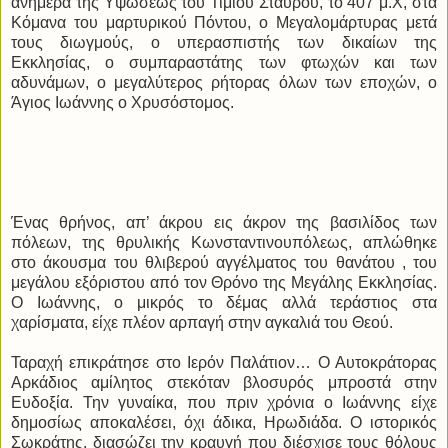
ανήμερα της Υψώσεως του Τιμίου Σταυρού, το 407 μ.Χ, στα
Κόμανα του μαρτυρικού Πόντου, ο Μεγαλομάρτυρας μετά
τους διωγμούς, ο υπερασπιστής των δικαίων της
Εκκλησίας, ο συμπαραστάτης των φτωχών και των
αδυνάμων, ο μεγαλύτερος ρήτορας όλων των εποχών, ο
Άγιος Ιωάννης ο Χρυσόστομος.
Ένας θρήνος, απ’ άκρου εις άκρον της βασιλίδος των
πόλεων, της θρυλικής Κωνσταντινουπόλεως, απλώθηκε
στο άκουσμα του θλιβερού αγγέλματος του θανάτου , του
μεγάλου εξόριστου από τον Θρόνο της Μεγάλης Εκκλησίας.
Ο Ιωάννης, ο μικρός το δέμας αλλά τεράστιος στα
χαρίσματα, είχε πλέον αρπαγή στην αγκαλιά του Θεού.
Ταραχή επικράτησε στο Ιερόν Παλάτιον… Ο Αυτοκράτορας
Αρκάδιος αμίλητος στεκόταν βλοσυρός μπροστά στην
Ευδοξία. Την γυναίκα, που πριν χρόνια ο Ιωάννης είχε
δημοσίως αποκαλέσει, όχι άδικα, Ηρωδιάδα. Ο ιστορικός
Σωκράτης, διασώζει την κραυγή που διέσχισε τους θόλους