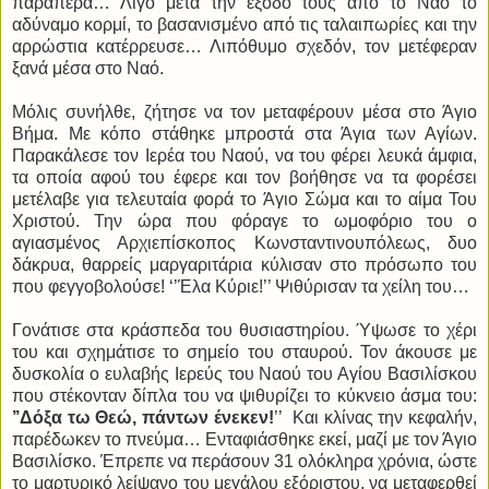
παραπέρα… Λίγο μετά την έξοδο τους από το Ναό το
αδύναμο κορμί, το βασανισμένο από τις ταλαιπωρίες και την
αρρώστια κατέρρευσε… Λιπόθυμο σχεδόν, τον μετέφεραν
ξανά μέσα στο Ναό.
Μόλις συνήλθε, ζήτησε να τον μεταφέρουν μέσα στο Άγιο
Βήμα. Με κόπο στάθηκε μπροστά στα Άγια των Αγίων.
Παρακάλεσε τον Ιερέα του Ναού, να του φέρει λευκά άμφια,
τα οποία αφού του έφερε και τον βοήθησε να τα φορέσει
μετέλαβε για τελευταία φορά το Άγιο Σώμα και το αίμα Του
Χριστού. Την ώρα που φόραγε το ωμοφόριο του ο
αγιασμένος Αρχιεπίσκοπος Κωνσταντινουπόλεως, δυο
δάκρυα, θαρρείς μαργαριτάρια κύλισαν στο πρόσωπο του
που φεγγοβολούσε! ‘’Έλα Κύριε!’’ Ψιθύρισαν τα χείλη του…
Γονάτισε στα κράσπεδα του θυσιαστηρίου. Ύψωσε το χέρι
του και σχημάτισε το σημείο του σταυρού. Τον άκουσε με
δυσκολία ο ευλαβής Ιερεύς του Ναού του Αγίου Βασιλίσκου
που στέκονταν δίπλα του να ψιθυρίζει το κύκνειο άσμα του:
’’Δόξα τω Θεώ, πάντων ένεκεν!
’’ Και κλίνας την κεφαλήν,
παρέδωκεν το πνεύμα… Ενταφιάσθηκε εκεί, μαζί με τον Άγιο
Βασιλίσκο. Έπρεπε να περάσουν 31 ολόκληρα χρόνια, ώστε
το μαρτυρικό λείψανο του μεγάλου εξόριστου, να μεταφερθεί