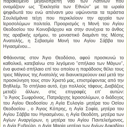
παρακείμενο μεγαλοπρεπή ναό των Λατίνων που
ονομάζουν ως ''Εκκλησία των Εθνών'' με τα ωραία
ψηφιδωτά του ενώ απέναντι μου υψώνονται τα τεράστια
Σουλεϊμάνια τείχη που περικλείουν την αρχαία των
Ιεροσολύμων πολιτεία. Προορισμός η Μονή του Αγίου
Θεοδοσίου του Κοινοβιάρχου και στην συνέχεια το άνθος
της αραβικής ερήμου, το μοναστικό διαμάντι της Μέσης
Ανατολής, η Σεβασμία Μονή του Αγίου Σάββα του
Ηγιασμένου...
Φθάνοντας στον Άγιο Θεοδόσιο, αφού προσκυνώ το
καθολικό, κατεβαίνω στο λεγόμενο ''σπήλαιο των Μάγων'',
ένα φυσικό σπήλαιο επί του οποίου η παράδοσις θέλει τους
τρεις Μάγους της Ανατολής να διανυκτερεύουν εκεί μετά την
προσκύνηση τους στον Χριστό μας, επιστρέφοντας από την
Βηθλεέμ. Το σπήλαιο αυτό, έχει πολλούς τάφους. Διαβάζεις
μεταξύ άλλων, στις επιγραφές επ' αυτών:
''
ο Άγιος Σωφρόνιος, Πατριάρχης Ιεροσολύμων, ο διάδοχος
του Αγίου Θεοδοσίου ,η Αγία Ευλογία· μητέρα του Οσίου
Θεοδοσίου , ο Άγιος Κόπρης, η Αγία Σοφία, μητέρα του
Αγίου Σάββα του Ηγιασμένου, η Αγία Θεοδότη, μητέρα των
Αγίων Αναργύρων, η μητέρα του Αγίου Παντελεήμονος,
η Αγία Ευβούλη, η Αγία Μαρία μητέρα των Αγίων Αρκαδίου