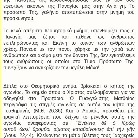
εφεστίων εικόνων της Παναγίας μας στην Αγία γη. Το
πρόσωπο Της, γαλήνιο αποτυπώνεται στην μνήμη του
προσκυνητού.
Το κενό απέριττο θεομητορικό μνήμα, υπενθυμίζει πως η
Παναγία μας έζησε και πέθανε ως άνθρωπος
εκπληρώνοντας και Εκείνη το κοινόν των ανθρώπων
χρέος...Πόνεσε με τον πόνο, χάρηκε με την χαρά των
ανθρώπων και ακόμα μετά τον θάνατο Της, δεν εγκατέλειψε
τους ανθρώπους οι οποίοι στο Τίμιο Πρόσωπο Της,
συνεχίζουν να αντικρίζουν την μεγάλη Μάνα!
Δίπλα στο Θεομητορικό μνήμα, βρίσκεται ο κήπος της
αγωνίας. Το σημείο όπου ο Χριστός συλλαμβάνεται για να
οδηγηθεί στο Πραιτόριο. Ο Ευαγγελιστής Ματθαίος
περιγράφει τις στιγμές αγωνίας σε αυτόν τον κήπο της
Γεσθημανής (Μτθ. 26,36) Και ο Λουκάς προσθέτει μία
τραγική λεπτομέρεια που δείχνει το μέγεθος αυτής της
αγωνίας αναφέροντας ότι: ''
Ἐγένετο δὲ ὁ ἱδρὼς
αὐτοῦ ὡσεὶ θρόμβοι αἵματος καταβαίνοντες ἐπὶ τὴν γῆν
(Λουκ. 22,44)
.
Κλείνοντας τα μάτια βλέπεις τους ''αρχιερείς