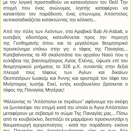
με την λογική προσπαθούν να κατανοήσουν τον Θεό! Την
στιγμή που ένας ανώνυμος ληστής καταφέρνει να
κατακτήσει τον παράδεισο, ένας επώνυμος Απόστολος
αυτοκαταδικάζεται κατακτώντας την κόλαση...
Από την πύλη των Λεόντων, στα Αραβικά
Bab Al-Asbatt, ο
ευσεβείς οδοιπόρος κατευθύνεται προς την περιοχή
της Γεσθημανής όπου και το μεγαλύτερο θεομητορικό
προσκύνημα επάνω στην γη: ο τάφος της Παναγίας...
Κατεβαίνοντας τα 49 σκαλοπάτια του αρχαίου Ναού που η
ευλάβεια της βασιλομήτορος Αγίας Ελένης, ύψωσε επί του
θεομητορικού μνήματος το 326 μ.Χ. συναντάς στην δεξιά
πλευρά τους τάφους των Αγίων και δικαίων
Θεοπατόρων
Ιωακείμ και Άννης και αριστερά τον τάφο του
Μνήστορος Ιωσήφ. Εκεί, εντός κουβουκλίου βρίσκεται ο
τάφος της Παναγίας Μητέρας!
Ψάλλοντας το ''Απόστολοι εκ περάτων'' αφήνουμε την σκέψη
να ζωντανέψει την στιγμή κατά την οποία οι Άγιοι Απόστολοι
μεταφέρουν με σεβασμό το σώμα Της Παναγίας μας... Πίσω
από το κουβούκλιο, δεσπόζει σε μαρμάρινο προσκυνητάρι η
θαυματουργή αχειροποίητος - κατά την παράδοση- εικόνα
της Παναγίας της Ιεροσολυμίτισσας μίας εκ των δύο