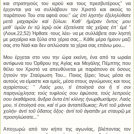
και στρατηγούς του ιερού και τους πρεσβυτέρους'' να
έρχονται για να συλλάβουν τον Χριστό και ακούς το
παράπονο Του στα αφτιά σου:''
ὡς ἐπὶ λῃστὴν ἐξεληλύθα
τε
μετὰ μαχαιρῶν καὶ ξύλων.
Καθ᾿ ἡμέραν ὄντ
ος μου
μεθ᾿ ὑμῶν ἐν τῷ ἱερῷ οὐκ ἐξετείνατε τὰς χεῖρας ἐπ᾿ ἐμέ
''
(Λουκ.22,52) Ήρθατε -τους λέει- να με συλλάβετε σαν ληστή
με μαχαίρια και ξύλα στα χέρια σας... Κάθε μέρα ήμουν μαζί
σας στο Ναό και δεν απλώσατε τα χέρια σας επάνω μου...
Μου έρχεται στο νου την ώρα εκείνη, ένα από τα ωραία
αντίφωνα του Όρθρου της Αγίας και Μεγάλης Πέμπτης που
θέλει τον Χριστό να απευθύνεται με παράπονο σε όσους
ζητούν την Σταύρωση Του... Ποιος ξέρει; Ίσως μέσα σε
αυτούς να είμαστε και εμείς, μέσα στους αγνώμονες και τους
αχαρίστους: "
Λαός μου, τί ἐποίησά σοι ἤ τί σοι
παρηνώχλησα; τούς τυφλούς σου ἐφώτισα, τούς λεπρούς
σου ἐκαθάρισα, ἄνδρα ὄντα ἐπί κλίνης ἠνωρθωσάμην. Λαός
μου, τί ἐποίησά σοι, καί τί μοι ἀνταπέδωκας; Ἀντί τοῦ μάννα
χολήν∙ ἀντί τοῦ ὕδατος ὄξος· ἀντί τοῦ ἀγαπᾶν με σταυρῷ με
προσηλώσατε...''
Αποχωρώ από τον κήπο της αγωνίας, βλέποντας τον