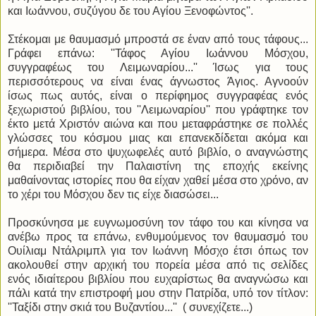
και Ιωάννου, συζύγου δε του Αγίου Ξενοφώντος''.
Στέκομαι με θαυμασμό μπροστά σε έναν από τους τάφους...
Γράφει επάνω: ''Τάφος Αγίου Ιωάννου Μόσχου,
συγγραφέως του Λειμωναρίου...'' Ίσως για τους
περισσότερους να είναι ένας άγνωστος Άγιος. Αγνοούν
ίσως πως αυτός, είναι ο περίφημος συγγραφέας ενός
ξεχωριστού βιβλίου, του ''Λειμωναρίου'' που γράφτηκε τον
έκτο μετά Χριστόν αιώνα και που μεταφράστηκε σε πολλές
γλώσσες του κόσμου μιας και επανεκδίδεται ακόμα και
σήμερα. Μέσα στο ψυχωφελές αυτό βιβλίο, ο αναγνώστης
θα περιδιαβεί την Παλαιστίνη της εποχής εκείνης
μαθαίνοντας ιστορίες που θα είχαν χαθεί μέσα στο χρόνο, αν
το χέρι του Μόσχου δεν τις είχε διασώσει...
Προσκύνησα με ευγνωμοσύνη τον τάφο του και κίνησα να
ανέβω προς τα επάνω, ενθυμούμενος τον θαυμασμό του
Ουίλιαμ Ντάλριμπλ για τον Ιωάννη Μόσχο έτσι όπως τον
ακολουθεί στην αρχική του πορεία μέσα από τις σελίδες
ενός ιδιαίτερου βιβλίου που ευχαρίστως θα αναγνώσω και
πάλι κατά την επιστροφή μου στην Πατρίδα, υπό τον τίτλον:
''Ταξίδι στην σκιά του Βυζαντίου...'' ( συνεχίζετε...)