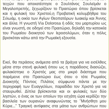
τειχών που απεκατέστησε ο Σουλτάνος Σουλεϊμάν ο
Μεγαλοπρεπής, ξεχωρίζουν το Πραιτώριο όπου βρίσκεται
και η φυλακή του Χριστού,η Προβατική κολυμβήθρα του
Σιλωάμ, η οικία των Αγίων Θεοπατόρων Ιωακείμ και Άννης
και άλλα. Η γνωστή
Via Dolorosa ή οδός του μαρτυρίου ως
είναι γνωστή, σε οδηγεί στο Πραιτώριο, δηλαδή την κατοικία
του Ρωμαίου διοικητού των Ιεροσολύμων, όταν η πόλις
βρισκόταν κάτω από την Ρωμαϊκή εξουσία.
Εκεί, θα περάσεις ανάμεσα από τα βράχια για να εισέλθεις
μέσα στην στενή φυλακή όπου ως η παράδοσις διασώζει,
φυλακίστηκε ο Χριστός μας στο μικρό διάστημα που
παρέμεινε στο Πραιτώριο έως ότου ο τότε Ρωμαίος
Διοικητής Πόντιος Πιλάτος σύμφωνα πάντα με την
περιγραφή των Ευαγγελίων, παραδίδει τον Χριστό για να
σταυρωθεί. Δίπλα βρίσκονται και οι φυλακές των δύο
ληστών, ο ένας εκ των οποίων την εσχάτη ώρα κερδίζει την
βασιλεία των ουρανών αναφωνώντας το ''Μνήσθητι μου
Κύριε...'' Τραγική αντίφασις στα μάτια των ανθρώπων που