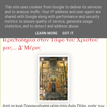
This site uses cookies from Google to deliver its services
and to analyze traffic. Your IP address and user-agent are
shared with Google along with performance and security
metrics to ensure quality of service, generate usage
statistics, and to detect and address abuse.
Τρίτη 4 Οκτωβρίου 2016
LEARN MORE
GOT IT
Ιεραποδημία στον Τάφο του Χριστού
μας... Δ' Μέρος
Από τα Ιερά Προσκυνήματα μέσα στην Αγία Πόλη, εντός των