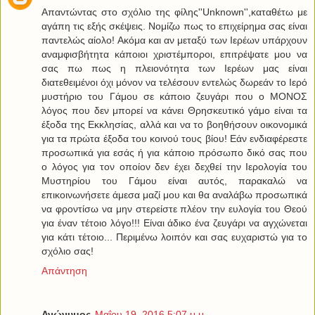
Απαντώντας στο σχόλιο της φίλης''Unknown'',καταθέτω με
αγάπη τις εξής σκέψεις. Νομίζω πως το επιχείρημα σας είναι
παντελώς αίολο! Ακόμα και αν μεταξύ των Ιερέων υπάρχουν
αναμφισβήτητα κάποιοι χριστέμποροι, επιτρέψατε μου να
σας πω πως η πλειονότητα των Ιερέων μας είναι
διατεθειμένοι όχι μόνον να τελέσουν εντελώς δωρεάν το Ιερό
μυστήριο του Γάμου σε κάποιο ζευγάρι που ο ΜΟΝΟΣ
λόγος που δεν μπορεί να κάνει Θρησκευτικό γάμο είναι τα
έξοδα της Εκκλησίας, αλλά και να το βοηθήσουν οικονομικά
για τα πρώτα έξοδα του κοινού τους βίου! Εάν ενδιαφέρεστε
προσωπικά για εσάς ή για κάποιο πρόσωπο δικό σας που
ο λόγος για τον οποίον δεν έχει δεχθεί την Ιερολογία του
Μυστηρίου του Γάμου είναι αυτός, παρακαλώ να
επικοινωνήσετε άμεσα μαζί μου και θα αναλάβω προσωπικά
να φροντίσω να μην στερείστε πλέον την ευλογία του Θεού
για έναν τέτοιο λόγο!!! Είναι άδικο ένα ζευγάρι να αγχώνεται
για κάτι τέτοιο... Περιμένω λοιπόν και σας ευχαριστώ για το
σχόλιο σας!
Απάντηση
Ανώνυμος
Μαΐου 19, 2016 5:07 μ.μ.