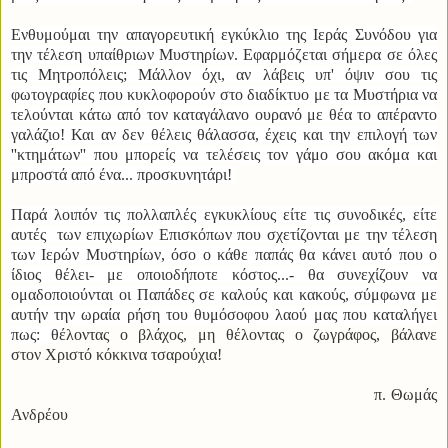
Ενθυμούμαι την απαγορευτική εγκύκλιο της Ιεράς Συνόδου για
την τέλεση υπαίθριων Μυστηρίων. Εφαρμόζεται σήμερα σε όλες
τις Μητροπόλεις; Μάλλον όχι, αν λάβεις υπ' όψιν σου τις
φωτογραφίες που κυκλοφορούν στο διαδίκτυο με τα Μυστήρια να
τελούνται κάτω από τον καταγάλανο ουρανό με θέα το απέραντο
γαλάζιο! Και αν δεν θέλεις θάλασσα, έχεις και την επιλογή των
''κτημάτων'' που μπορείς να τελέσεις τον γάμο σου ακόμα και
μπροστά από ένα... προσκυνητάρι!
Παρά λοιπόν τις πολλαπλές εγκυκλίους είτε τις συνοδικές, είτε
αυτές των επιχωρίων Επισκόπων που σχετίζονται με την τέλεση
των Ιερών Μυστηρίων, όσο ο κάθε παπάς θα κάνει αυτό που ο
ίδιος θέλει- με οποιοδήποτε κόστος...- θα συνεχίζουν να
ομαδοποιούνται οι Παπάδες σε καλούς και κακούς, σύμφωνα με
αυτήν την ωραία ρήση του θυμόσοφου λαού μας που καταλήγει
πως: θ
έλοντας ο βλάχος, μη θέλοντας ο ζωγράφος, βάλανε
στον Χριστό κόκκινα τσαρούχια!
π. Θωμάς
Ανδρέου