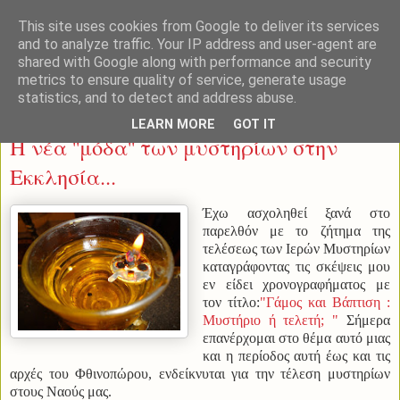
This site uses cookies from Google to deliver its services
and to analyze traffic. Your IP address and user-agent are
shared with Google along with performance and security
metrics to ensure quality of service, generate usage
statistics, and to detect and address abuse.
Τετάρτη 18 Μαΐου 2016
LEARN MORE
GOT IT
Η νέα ''μόδα'' των μυστηρίων στην
Εκκλησία...
Έχω ασχοληθεί ξανά στο
παρελθόν με το ζήτημα της
τελέσεως των Ιερών Μυστηρίων
καταγράφοντας τις σκέψεις μου
εν είδει χρονογραφήματος με
τον τίτλο:
"Γάμος και Βάπτιση :
Μυστήριο ή τελετή; "
Σήμερα
επανέρχομαι στο θέμα αυτό μιας
και η περίοδος αυτή έως και τις
αρχές του Φθινοπώρου, ενδείκνυται για την τέλεση μυστηρίων
στους Ναούς μας.