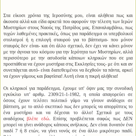
Στα είκοσι χρόνια της Ιεροσύνης μου, είναι αλήθεια πως και
άκουσα αλλά και είδα αρκετά που αφορούν την τέλεση των Ιερών
Μυστηρίων στους Ναούς της Πατρίδος μας. Επαναλαμβάνω, πως
τυχών λαθεμένες πρακτικές, όπως για παράδειγμα οι υπερβολικοί
στολισμοί ή η επιλογή σταυρού για το βάπτισμα- που μόνον
σταυρός δεν είναι- και ότι άλλο σχετικό, δεν έχει να κάνει μόνον
με την άγνοια του κόσμου για την Ιερότητα των Μυστηρίων, αλλά
περισσότερο με την ασυδοσία κάποιων κληρικών που σε μια
προσπάθεια να έχουν μυστήρια στις Εκκλησίες τους- με ότι και αν
συνεπάγεται αυτό- είναι διατεθειμένοι να δεχθούν τα πάντα, αρκεί
να έχουν γάμους και βαφτίσια! Αυτή είναι η πικρή αλήθεια!
Οι κληρικοί για παράδειγμα, έχουμε υπ' όψιν μας την συνοδική
εγκύκλιο
υπ’ αριθμ. 2309/21-1-1982, η οποία απαγορεύει σε
όσους έχουν τελέσει πολιτικό γάμο να γίνουν ανάδοχοι σε
βάπτιση, με το απλό σκεπτικό πως δεν μπορείς να απορρίπτεις το
ένα μυστήριο και να δέχεσαι το άλλο! Σχετικά με τους
αναδόχους
βλέπε εδώ
. Επίσης προβλέπεται σαφώς πως ΔΕΝ
μπορεί να γίνει ανάδοχος κάποιος ανήλικος. Δεν είναι δυνατόν ένα
παιδί 7 ή 8 ετών, να γίνει νονός σε ένα άλλο μικρότερο παιδί.