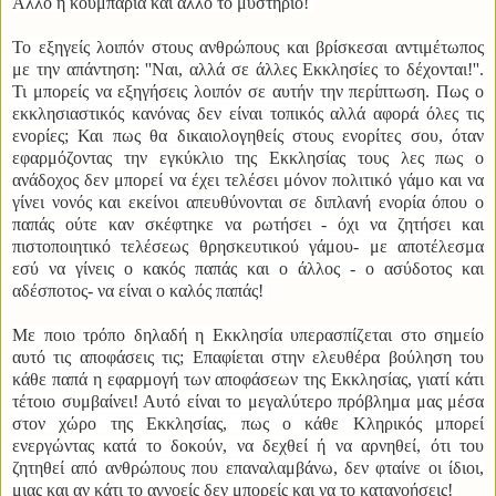
Άλλο η κουμπαριά και άλλο το μυστήριο!
Το εξηγείς λοιπόν στους ανθρώπους και βρίσκεσαι αντιμέτωπος
με την απάντηση: ''Ναι, αλλά σε άλλες Εκκλησίες το δέχονται!''.
Τι μπορείς να εξηγήσεις λοιπόν σε αυτήν την περίπτωση. Πως ο
εκκλησιαστικός κανόνας δεν είναι τοπικός αλλά αφορά όλες τις
ενορίες; Και πως θα δικαιολογηθείς στους ενορίτες σου, όταν
εφαρμόζοντας την εγκύκλιο της Εκκλησίας τους λες πως ο
ανάδοχος δεν μπορεί να έχει τελέσει μόνον πολιτικό γάμο και να
γίνει νονός και εκείνοι απευθύνονται σε διπλανή ενορία όπου ο
παπάς ούτε καν σκέφτηκε να ρωτήσει - όχι να ζητήσει και
πιστοποιητικό τελέσεως θρησκευτικού γάμου- με αποτέλεσμα
εσύ να γίνεις ο κακός παπάς και ο άλλος - ο ασύδοτος και
αδέσποτος- να είναι ο καλός παπάς!
Με ποιο τρόπο δηλαδή η Εκκλησία υπερασπίζεται στο σημείο
αυτό τις αποφάσεις τις; Επαφίεται στην ελευθέρα βούληση του
κάθε παπά η εφαρμογή των αποφάσεων της Εκκλησίας, γιατί κάτι
τέτοιο συμβαίνει! Αυτό είναι το μεγαλύτερο πρόβλημα μας μέσα
στον χώρο της Εκκλησίας, πως ο κάθε Κληρικός μπορεί
ενεργώντας κατά το δοκούν, να δεχθεί ή να αρνηθεί, ότι του
ζητηθεί από ανθρώπους που επαναλαμβάνω, δεν φταίνε οι ίδιοι,
μιας και αν κάτι το αγνοείς δεν μπορείς και να το κατανοήσεις!