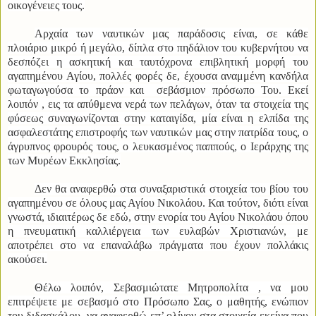
οικογένειες τους.
Αρχαία των ναυτικών μας παράδοσις είναι, σε κάθε
πλοιάριο μικρό ή μεγάλο, δίπλα στο πηδάλιον του κυβερνήτου να
δεσπόζει η ασκητική και ταυτόχρονα επιβλητική μορφή του
αγαπημένου Αγίου, πολλές φορές δε, έχουσα αναμμένη κανδήλα
φωταγωγούσα το πράον και σεβάσμιον πρόσωπο Του. Εκεί
λοιπόν , εις τα απύθμενα νερά των πελάγων, όταν τα στοιχεία της
φύσεως συναγωνίζονται στην καταιγίδα, μία είναι η ελπίδα της
ασφαλεστάτης επιστροφής των ναυτικών μας στην πατρίδα τους, ο
άγρυπνος φρουρός τους, ο λευκασμένος παππούς, ο Ιεράρχης της
των Μυρέων Εκκλησίας.
Δεν θα αναφερθώ στα συναξαριστικά στοιχεία του βίου του
αγαπημένου σε όλους μας Αγίου Νικολάου. Και τούτον, διότι είναι
γνωστά, ιδιαιτέρως δε εδώ, στην ενορία του Αγίου Νικολάου όπου
η πνευματική καλλιέργεια των ευλαβών Χριστιανών, με
αποτρέπει στο να επαναλάβω πράγματα που έχουν πολλάκις
ακούσει.
Θέλω λοιπόν, Σεβασμιώτατε Μητροπολίτα , να μου
επιτρέψετε με σεβασμό στο Πρόσωπο Σας, ο μαθητής, ενώπιον
του διδασκάλου, να αναφερθώ επ’ ολίγον στα στοιχεία εκείνα που