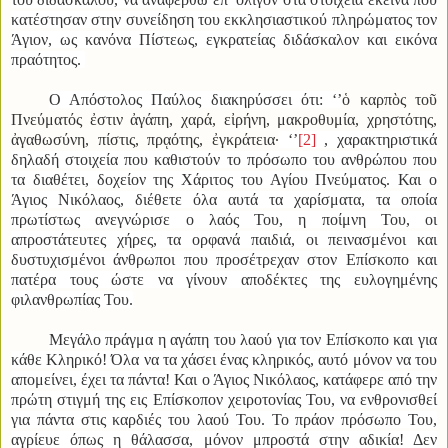
κατέστησαν στην συνείδηση του εκκλησιαστικού πληρώματος τον
Άγιον, ως κανόνα Πίστεως, εγκρατείας διδάσκαλον και εικόνα
πραότητος.
Ο Απόστολος Παύλος διακηρύσσει ότι: ‘’
ὁ καρπὸς τοῦ
Πνεύματός ἐστιν ἀγάπη, χαρά, εἰρήνη, μακροθυμία, χρηστότης,
ἀγαθωσύνη, πίστις, πρᾳότης, ἐγκράτεια·
‘’
[2]
, χαρακτηριστικά
δηλαδή στοιχεία που καθιστούν το πρόσωπο του ανθρώπου που
τα διαθέτει, δοχείον της Χάριτος του Αγίου Πνεύματος. Και ο
Άγιος Νικόλαος, διέθετε όλα αυτά τα χαρίσματα, τα οποία
πρωτίστως ανεγνώρισε ο λαός Του, η ποίμνη Του, οι
απροστάτευτες χήρες, τα ορφανά παιδιά, οι πεινασμένοι και
δυστυχισμένοι άνθρωποι που προσέτρεχαν στον Επίσκοπο και
πατέρα τους ώστε να γίνουν αποδέκτες της ευλογημένης
φιλανθρωπίας Του.
Μεγάλο πράγμα η αγάπη του λαού για τον Επίσκοπο και για
κάθε Κληρικό! Όλα να τα χάσει ένας κληρικός, αυτό μόνον να του
απομείνει, έχει τα πάντα! Και ο Άγιος Νικόλαος, κατάφερε από την
πρώτη στιγμή της εις Επίσκοπον χειροτονίας Του, να ενθρονισθεί
για πάντα στις καρδιές του λαού Του. Το πράον πρόσωπο Του,
αγρίευε όπως η θάλασσα, μόνον μπροστά στην αδικία! Δεν