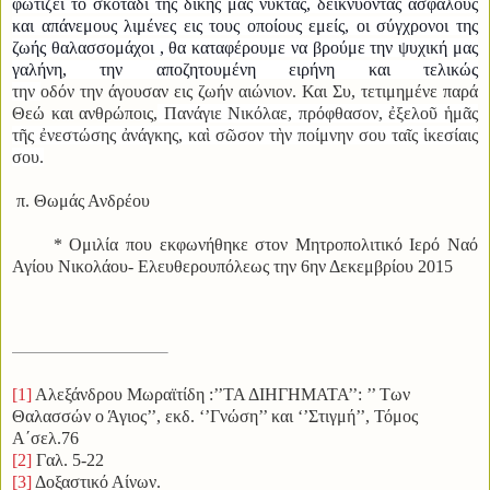
φωτίζει το σκοτάδι της δικής μας νύκτας, δεικνύοντας ασφαλούς
και απάνεμους λιμένες εις τους οποίους εμείς, οι σύγχρονοι της
ζωής θαλασσομάχοι , θα καταφέρουμε να βρούμε την ψυχική μας
γαλήνη, την αποζητουμένη ειρήνη και τελικώς
την
οδόν
την
άγουσαν εις ζωήν αιώνιον. Και Συ, τετιμημένε παρά
Θεώ και ανθρώποις,
Πανάγιε Νικόλαε, πρόφθασον, ἐξελοῦ ἡμᾶς
τῆς ἐνεστώσης ἀνάγκης, καὶ σῶσον τὴν ποίμνην σου ταῖς ἱκεσίαις
σου.
π. Θωμάς Ανδρέου
* Ομιλία που εκφωνήθηκε στον Μητροπολιτικό Ιερό Ναό
Αγίου Νικολάου- Ελευθερουπόλεως την 6ην Δεκεμβρίου 2015
[1]
Αλεξάνδρου Μωραϊτίδη :’’ΤΑ ΔΙΗΓΗΜΑΤΑ’’: ’’ Των
Θαλασσών ο Άγιος’’, εκδ. ‘’Γνώση’’ και ‘’Στιγμή’’, Τόμος
Α΄σελ.76
[2]
Γαλ. 5-22
[3]
Δοξαστικό Αίνων.