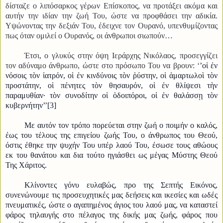
δίσταζε ο λιπόσαρκος γέρων Επίσκοπος, να προτάξει ακόμα και
αυτήν την ιδίαν την ζωή Του, ώστε να προφθάσει την αδικία.
Υψώνοντας την δεξιάν Του, έδειχνε τον Ουρανό, υπενθυμίζοντας
πως όταν ομιλεί ο Ουρανός, οι άνθρωποι σιωπούν…
Έτσι, ο γλυκύς στην όψη Ιεράρχης Νικόλαος, προσεγγίζει
τον αδύναμο άνθρωπο, ώστε στο πρόσωπο Του να βρουν: ‘
’
οἱ ἐν
νόσοις τὸν ἰατρόν, οἱ ἐν κινδύνοις τὸν ῥύστην, οἱ ἁμαρτωλοὶ τὸν
προστάτην, οἱ πένητες τὸν θησαυρόν, οἱ ἐν θλίψεσι τὴν
παραμυθίαν· τὸν συνοδίτην οἱ ὁδοιπόροι, οἱ ἐν θαλάσσῃ τὸν
κυβερνήτην’’
[3]
Με αυτόν τον τρόπο πορεύεται στην ζωή ο ποιμήν ο καλός,
έως του τέλους της επιγείου ζωής Του, ο άνθρωπος του Θεού,
όστις έθηκε την ψυχήν Του υπέρ λαού Του, έσωσε τους αθώους
εκ του θανάτου και δια τούτο ηγιάσθει ως μέγας Μύστης Θεού
Της Χάριτος.
Κλίνοντες γόνυ ευλαβώς, προ της Σεπτής Εικόνος,
συνενώνουμε τις προσευχητικές μας δεήσεις και ικεσίες και ωδές
πνευματικές, ώστε ο αγαπημένος άγιος του λαού μας, να καταστεί
φάρος τηλαυγής στο πέλαγος της δικής μας ζωής, φάρος που