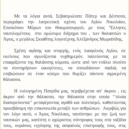
Με τα λόγια αυτά, Σεβασμιώτατε Πάτερ και Δέσποτα,
περιγράφει την λατρευτική σχέση του Αγίου Νικολάου,
Επισκόπου Μύρων του Θαυματουργού, με τους ‘Έλληνες
ναυτιλομένους στο ομώνυμο διήγημα του , των θαλασσών ο
Άγιος, ο μεγάλος Σκιαθίτης λογοτέχνης Αλέξανδρος Μωραϊτίδης.
Σχέση αγάπης και στοργής, ενός λαοφιλούς Αγίου, σε
εκείνους που αγωνίζονται νυχθημερόν, παλεύοντας με τα
επαφρίζοντα της θαλάσσης κύματα, ώστε από τον ενάλιο πλούτο
να συντηρήσουν οικογένειες, να σπουδάσουν παιδιά, να
επιβιώσουν σε έναν κόσμο που θυμίζει πάντοτε αγριεμένη
θάλασσα.
Η ευλογημένη Πατρίδα μας, περιβρέχεται απ’ άκρου , εις
άκρον από την θάλασσα, την θάλασσα στην οποία ‘’πλοία
διαπορεύονται’’ μεταφέροντας αγαθά και πολιτισμό, καθιστώντας
προσβάσιμη την επικοινωνία μεταξύ των ανθρώπων. Ακριβώς για
τον λόγο αυτό, ο Άγιος Νικόλαος, ταυτίστηκε με την ζωή των
ναυτικών μας, κατέστη ο αχώριστος σύντροφος τους στα ταξίδια
τους, ουράνιος εγγύησης της ασφαλούς επιστροφής τους, στις