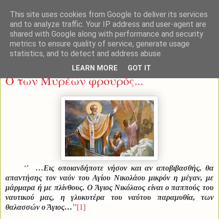
This site uses cookies from Google to deliver its services
and to analyze traffic. Your IP address and user-agent are
shared with Google along with performance and security
metrics to ensure quality of service, generate usage
statistics, and to detect and address abuse.
Κυριακή 6 Δεκεμβρίου 2015
LEARN MORE
GOT IT
Ο των Μυρέων φρουρός...
‘’
…
Εις οποιανδήποτε νήσον και αν αποβιβασθής, θα
απαντήσης τον ναόν του Αγίου Νικολάου μικρόν η μέγαν, με
μάρμαρα ή με πλίνθους.
Ο Άγιος Νικόλαος είναι ο παππούς του
ναυτικού μας, η γλυκυτέρα του ναύτου παραμυθία, των
θαλασσών ο Άγιος…
’’
[1]