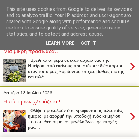
This site uses cookies from Google to deliver its services
and to analyze traffic. Your IP address and user-agent are
shared with Google along with performance and security
metrics to ensure quality of service, generate usage
statistics, and to detect and address abuse.
Τρίτη 14 Ιουλίου 2026
LEARN MORE
GOT IT
Μια μικρή πρασινάδα…
›
Βρέθηκα σήμερα σε έναν αρχαίο ναό της
Ηπείρου, από εκείνους που στέκουν διάσπαρτοι
στον τόπο μας, θυμίζοντας εποχές βαθιάς πίστης
και ευλά...
Δευτέρα 13 Ιουλίου 2026
Η πίστη δεν χλευάζεται!
›
Θλίψη προκαλούν όσα γράφονται τις τελευταίες
ημέρες, με αφορμή την υποδοχή ενός κειμηλίου
που συνδέεται με τον μεγάλο Άγιο της εποχής
μας,...