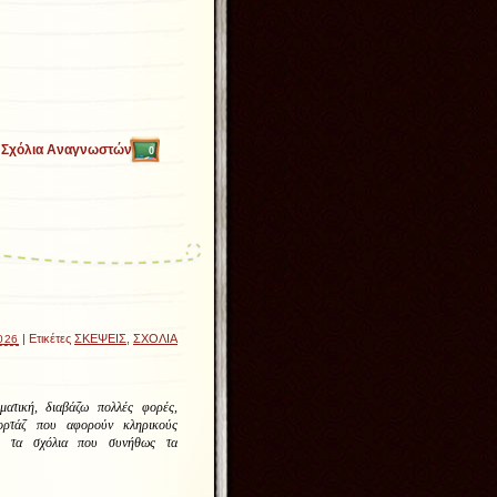
Σχόλια Αναγνωστών
0
| Ετικέτες
ΣΚΕΨΕΙΣ
,
ΣΧΟΛΙΑ
026
ατική, διαβάζω πολλές φορές,
ρτάζ που αφορούν κληρικούς
, τα σχόλια που συνήθως τα