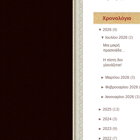
Χρονολόγιο
▼
2026
(9)
▼
Ιουλίου 2026
(2)
Μια μικρή
πρασινάδα…
Η πίστη δεν
χλευάζεται!
►
Μαρτίου 2026
(3)
►
Φεβρουαρίου 2026
►
Ιανουαρίου 2026
(3)
►
2025
(13)
►
2024
(3)
►
2023
(9)
►
2022
(7)