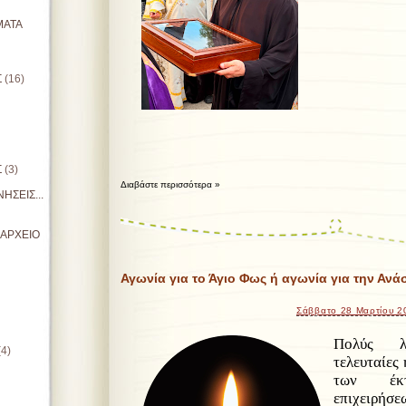
ΜΑΤΑ
Σ
(16)
Σ
(3)
Διαβάστε περισσότερα »
ΗΣΕΙΣ...
ΙΑΡΧΕΙΟ
Αγωνία για το Άγιο Φως ή αγωνία για την Ανά
Σάββατο 28 Μαρτίου 2
Πολύς λ
(4)
τελευταίες 
των έκτ
επιχειρήσε