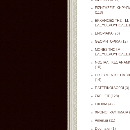
ΕΙΣΗΓΗΣΕΙΣ- ΚΗΡΥΓ
(113)
ΕΚΚΛΗΣΙΕΣ ΤΗΣ Ι. Μ.
ΕΛΕΥΘΕΡΟΥΠΟΛΕΩ
ΕΝΟΡΙΑΚΑ
(26)
ΘΕΟΜΗΤΟΡΙΚΑ
(12)
ΜΟΝΕΣ ΤΗΣ Ι.Μ.
ΕΛΕΥΘΕΡΟΥΠΟΛΕΩ
ΝΟΣΤΑΛΓΙΚΕΣ ΑΝΑΜΝ
(10)
ΟΙΚΟΥΜΕΝΙΚΟ ΠΑΤΡ
(14)
ΠΑΤΕΡΙΚΟΙ ΛΟΓΟΙ
(3)
ΣΚΕΨΕΙΣ
(128)
ΣΧΟΛΙΑ
(42)
ΧΡΟΝΟΓΡΑΦΗΜΑΤΑ
Amen.gr
(11)
Dogma.gr
(1)