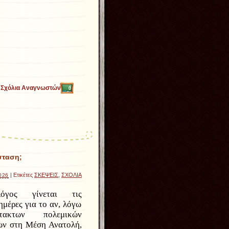
Σχόλια Αναγνωστών
0
σταση;
| Ετικέτες
ΣΚΕΨΕΙΣ
,
ΣΧΟΛΙΑ
026
όγος γίνεται τις
ημέρες για το αν, λόγω
ακτων πολεμικών
ων στη Μέση Ανατολή,