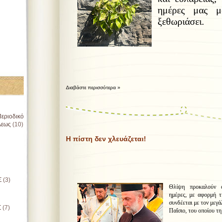
ημέρες μας μ
ξεθωριάσει.
Διαβάστε περισσότερα »
εριοδικό
λεως
(10)
Η πίστη δεν χλευάζεται!
Σ
(3)
Θλίψη προκαλούν ό
ημέρες, με αφορμή τ
συνδέεται με τον μεγά
Σ
(7)
Παΐσιο, του οποίου τη