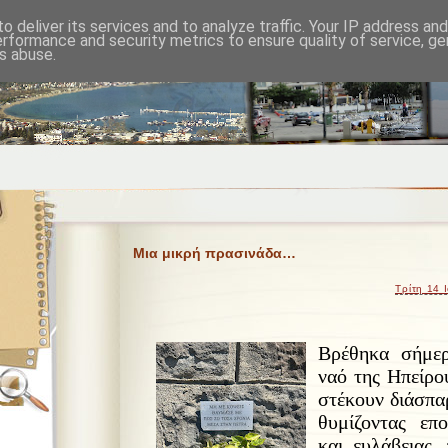
o deliver its services and to analyze traffic. Your IP address an
erformance and security metrics to ensure quality of service, g
s abuse.
Μια μικρή πρασινάδα…
Τρίτη 14 
Βρέθηκα σήμερ
ναό της Ηπείρο
στέκουν διάσπα
θυμίζοντας επ
και ευλάβειας,