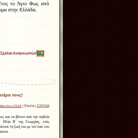
έτος το Άγιο Φως από
υμα στην Ελλάδα.
Σχόλια Αναγνωστών
0
ατέρα τους!
| Ετικέτες
ΣΧΟΛΙΑ
 Μαρτίου 2026
νες και τα βίντεο από την κηδεία
 Ηλία Β΄ της Γεωργίας, ενός
ύτισε τη ζωή του με τον λαό του
αιώνα.