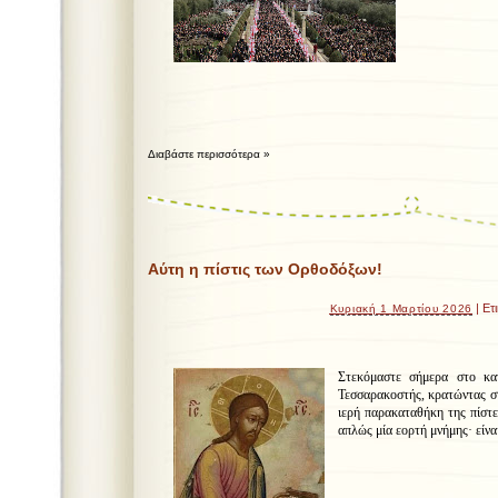
Διαβάστε περισσότερα »
Αύτη η πίστις των Ορθοδόξων!
| Ετ
Κυριακή 1 Μαρτίου 2026
Στεκόμαστε σήμερα στο κα
Τεσσαρακοστής, κρατώντας στα
ιερή παρακαταθήκη της πίστε
απλώς μία εορτή μνήμης· είνα