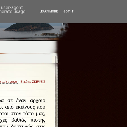
d user-agent
enerate usage
LEARN MORE
GOT IT
| Ετικέτες
ΣΚΕΨΕΙΣ
Ιουλίου 2026
α σε έναν αρχαίο
υ, από εκείνους που
ρτοι στον τόπο μας,
οχές βαθιάς πίστης
 που δυστυχώς στις