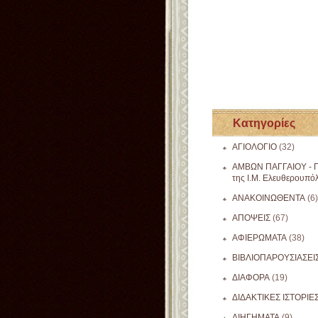
Κατηγορίες
ΑΓΙΟΛΟΓΙΟ
(32)
ΑΜΒΩΝ ΠΑΓΓΑΙΟΥ - Π
της Ι.Μ. Ελευθερουπό
ΑΝΑΚΟΙΝΩΘΕΝΤΑ
(6)
ΑΠΟΨΕΙΣ
(67)
ΑΦΙΕΡΩΜΑΤΑ
(38)
ΒΙΒΛΙΟΠΑΡΟΥΣΙΑΣΕΙ
ΔΙΑΦΟΡΑ
(19)
ΔΙΔΑΚΤΙΚΕΣ ΙΣΤΟΡΙΕ
ΔΙΗΓΗΜΑΤΑ
(9)