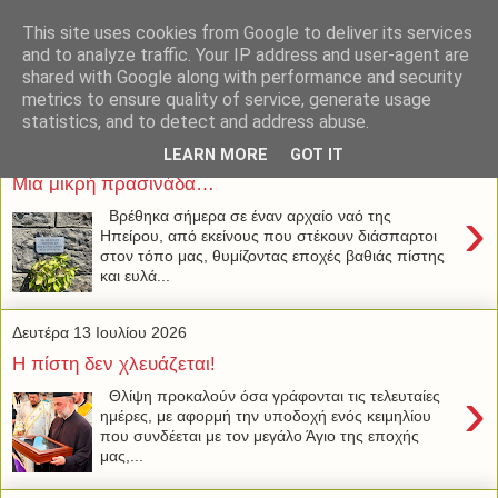
This site uses cookies from Google to deliver its services
and to analyze traffic. Your IP address and user-agent are
shared with Google along with performance and security
metrics to ensure quality of service, generate usage
statistics, and to detect and address abuse.
Τρίτη 14 Ιουλίου 2026
LEARN MORE
GOT IT
Μια μικρή πρασινάδα…
›
Βρέθηκα σήμερα σε έναν αρχαίο ναό της
Ηπείρου, από εκείνους που στέκουν διάσπαρτοι
στον τόπο μας, θυμίζοντας εποχές βαθιάς πίστης
και ευλά...
Δευτέρα 13 Ιουλίου 2026
Η πίστη δεν χλευάζεται!
›
Θλίψη προκαλούν όσα γράφονται τις τελευταίες
ημέρες, με αφορμή την υποδοχή ενός κειμηλίου
που συνδέεται με τον μεγάλο Άγιο της εποχής
μας,...