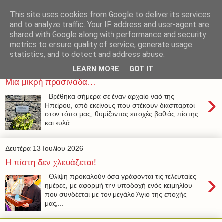
This site uses cookies from Google to deliver its services
and to analyze traffic. Your IP address and user-agent are
shared with Google along with performance and security
metrics to ensure quality of service, generate usage
statistics, and to detect and address abuse.
Τρίτη 14 Ιουλίου 2026
LEARN MORE
GOT IT
Μια μικρή πρασινάδα…
›
Βρέθηκα σήμερα σε έναν αρχαίο ναό της
Ηπείρου, από εκείνους που στέκουν διάσπαρτοι
στον τόπο μας, θυμίζοντας εποχές βαθιάς πίστης
και ευλά...
Δευτέρα 13 Ιουλίου 2026
Η πίστη δεν χλευάζεται!
›
Θλίψη προκαλούν όσα γράφονται τις τελευταίες
ημέρες, με αφορμή την υποδοχή ενός κειμηλίου
που συνδέεται με τον μεγάλο Άγιο της εποχής
μας,...