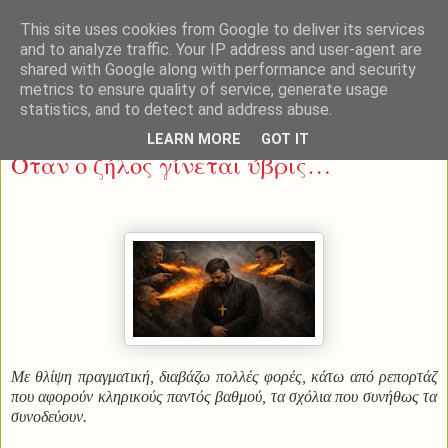
This site uses cookies from Google to deliver its services
and to analyze traffic. Your IP address and user-agent are
shared with Google along with performance and security
metrics to ensure quality of service, generate usage
statistics, and to detect and address abuse.
Κυριακή 25 Ιανουαρίου 2026
LEARN MORE
GOT IT
Όταν ο ζήλος γίνεται ύβρις…
Με θλίψη πραγματική, διαβάζω πολλές φορές, κάτω από ρεπορτάζ
που αφορούν κληρικούς παντός βαθμού, τα σχόλια που συνήθως τα
συνοδεύουν.