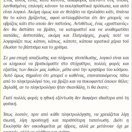
λανθασμένες επιλογές κάνουν τα εκκλησιαστικά πρόσωπα, και αυτό
είναι λογικό. Ακόμη όμως και αν θελήσει να σχολιάσει κάτι, σπάνια
θα το κάνει βρίζοντας, αφού αντιλαμβάνεται ότι δεν μπορείς να
υβρίζεις κάτι στο οποίο δεν πιστεύεις. Αντιθέτως, ένας «χριστιανός»
δεν θα διστάσει να βρίσει, να καταραστεί και να αναθεματίσει
παπάδες, δεσποτάδες, ακόμη και Πατριάρχες, χωρίς ποτέ να
λογαριάζει πως κάπου, κάπως, κάποτε, κάποια ιερατικά χέρια τού
έδωσαν το βάπτισμα και το χρίσμα.
Σε μια εποχή απαξίωσης και πλήρους ισοπέδωσης, λογικό είναι και
οι κληρικοί να βρισκόμαστε στο στόχαστρο, πολλές φορές και
εξαιτίας των δικών μας λαθών, μέσα από την κρησάρα του κόσμου.
Αυτό όμως σημαίνει ότι μπορεί ο καθένας, επαναπαυόμενος πίσω
από το πληκτρολόγιό του, να βρίζει και να συκοφαντεί όποιον θέλει;
Δηλαδή, αν το πληκτρολόγιο ήταν σκανδάλη, τι θα έκανε;
Γιατί πολλές φορές η ηθική εξόντωση δεν διαφέρει ιδιαίτερα από τη
φυσική.
Ίσως λοιπόν, πριν από κάθε πληκτρολόγηση, να χρειάζεται λίγη
σιωπή, λίγη προσευχή και περισσότερη ταπείνωση. Διότι η
Εκκλησία δεν οικοδομείται με ύβρεις, αλλά με μετάνοια· όχι με
κραυγές, αλλά με αλήθεια και αγάπη.