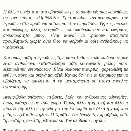
Η θλίψη συνίσταται στο υβρεολόγιο με το οποίο κάποιοι –συνήθως,
αν όχι πάντα, «Ορθόδοξοι Χριστιανοί»– αντιμετωπίζουν την
Ιερωσύνη στα πρόσωπα αυτών που την υπηρετούν. Ύβρεις, απειλές
και διάφορες άλλες εκφράσεις που υποδηλώνουν ένα υφέρπον,
αδικαιολόγητο μίσος, είναι ικανοί να γράφουν οτιδήποτε
προσβλητικό, χωρίς ούτε Θεό να φοβούνται ούτε ανθρώπους να
ντρέπονται.
Και όμως, αυτή η Ιερωσύνη, την οποία τόσο εύκολα λοιδορούν, δεν
είναι ανθρώπινο κατασκεύασμα ούτε κοινωνικός ρόλος προς
εξυπηρέτηση εντυπώσεων. Είναι διακονία σταυρική, φορτωμένη με
ευθύνη, πόνο και συχνά μοναξιά. Κανείς δεν γίνεται κληρικός για να
υβρίζεται, να απειλείται ή να μετατρέπεται σε στόχο εύκολης
αγανάκτησης.
Αναμφίβολα υπάρχουν πτώσεις, λάθη και ανθρώπινες αδυναμίες,
όπως υπάρχουν σε κάθε χώρο. Όμως άλλο η κριτική και άλλο η
ισοπέδωση· άλλο η αγωνία για την Εκκλησία και άλλο η χολή που
μεταμφιέζεται σε «ζήλο». Ο Χριστός δεν δίδαξε την προσβολή ούτε
την κατάρα, αλλά τη μετάνοια και την αλήθεια εν αγάπη.
Ένας άθεος είναι, κατά κανόνα, αδιάφορος απέναντι στις όποιες