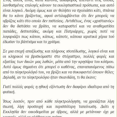
λανθασμένες επιλογές κάνουν τα εκκλησιαστικά πρόσωπα, και αυτό
είναι λογικό. Ακόμη όμως και αν θελήσει να σχολιάσει κάτι, σπάνια
θα το κάνει βρίζοντας, αφού αντιλαμβάνεται ότι δεν μπορείς να
υβρίζεις κάτι στο οποίο δεν πιστεύεις. Αντιθέτως, ένας «χριστιανός»
δεν θα διστάσει να βρίσει, να καταραστεί και να αναθεματίσει
παπάδες, δεσποτάδες, ακόμη και Πατριάρχες, χωρίς ποτέ να
λογαριάζει πως κάπου, κάπως, κάποτε, κάποια ιερατικά χέρια τού
έδωσαν το βάπτισμα και το χρίσμα.
Σε μια εποχή απαξίωσης και πλήρους ισοπέδωσης, λογικό είναι και
οι κληρικοί να βρισκόμαστε στο στόχαστρο, πολλές φορές και
εξαιτίας των δικών μας λαθών, μέσα από την κρησάρα του κόσμου.
Αυτό όμως σημαίνει ότι μπορεί ο καθένας, επαναπαυόμενος πίσω
από το πληκτρολόγιό του, να βρίζει και να συκοφαντεί όποιον θέλει;
Δηλαδή, αν το πληκτρολόγιο ήταν σκανδάλη, τι θα έκανε;
Γιατί πολλές φορές η ηθική εξόντωση δεν διαφέρει ιδιαίτερα από τη
φυσική.
Ίσως λοιπόν, πριν από κάθε πληκτρολόγηση, να χρειάζεται λίγη
σιωπή, λίγη προσευχή και περισσότερη ταπείνωση. Διότι η
Εκκλησία δεν οικοδομείται με ύβρεις, αλλά με μετάνοια· όχι με
κραυγές, αλλά με αλήθεια και αγάπη.