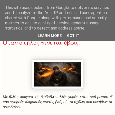
This site uses cookies from Google to deliver its services
and to analyze traffic. Your IP address and user-agent are
shared with Google along with performance and security
metrics to ensure quality of service, generate usage
statistics, and to detect and address abuse.
Κυριακή 25 Ιανουαρίου 2026
LEARN MORE
GOT IT
Όταν ο ζήλος γίνεται ύβρις…
Με θλίψη πραγματική, διαβάζω πολλές φορές, κάτω από ρεπορτάζ
που αφορούν κληρικούς παντός βαθμού, τα σχόλια που συνήθως τα
συνοδεύουν.