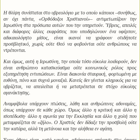
Η θλίψη συνίσταται στο υβρεολόγιο με το οποίο κάποιοι –συνήθως,
αν όχι πάντα, «Ορθόδοξοι Χριστιανοί»– αντιμετωπίζουν την
Ιερωσύνη στα πρόσωπα αυτών που την υπηρετούν. Ύβρεις, απειλές
και διάφορες άλλες εκφράσεις που υποδηλώνουν ένα υφέρπον,
αδικαιολόγητο μίσος, είναι ικανοί να γράφουν οτιδήποτε
προσβλητικό, χωρίς ούτε Θεό να φοβούνται ούτε ανθρώπους να
ντρέπονται.
Και όμως, αυτή η Ιερωσύνη, την οποία τόσο εύκολα λοιδορούν, δεν
είναι ανθρώπινο κατασκεύασμα ούτε κοινωνικός ρόλος προς
εξυπηρέτηση εντυπώσεων. Είναι διακονία σταυρική, φορτωμένη με
ευθύνη, πόνο και συχνά μοναξιά. Κανείς δεν γίνεται κληρικός για να
υβρίζεται, να απειλείται ή να μετατρέπεται σε στόχο εύκολης
αγανάκτησης.
Αναμφίβολα υπάρχουν πτώσεις, λάθη και ανθρώπινες αδυναμίες,
όπως υπάρχουν σε κάθε χώρο. Όμως άλλο η κριτική και άλλο η
ισοπέδωση· άλλο η αγωνία για την Εκκλησία και άλλο η χολή που
μεταμφιέζεται σε «ζήλο». Ο Χριστός δεν δίδαξε την προσβολή ούτε
την κατάρα, αλλά τη μετάνοια και την αλήθεια εν αγάπη.
Ένας άθεος είναι, κατά κανόνα, αδιάφορος απέναντι στις όποιες